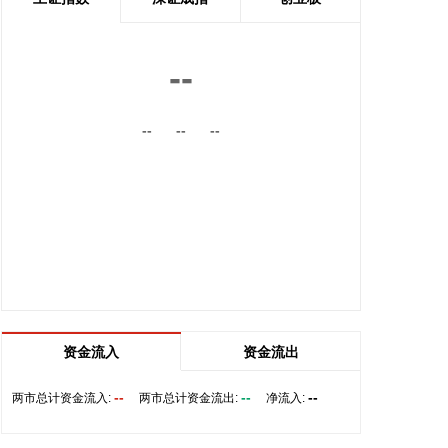
内的国际航线网络。
2026-08-06 22:56:17
--
一博科技8月6日接受机构调研时表示，截至目前，公
司销售订单签单金额与去年同期相比增长超过70%，
--
--
--
增速整体上逐月提高，增长较快的领域有ATE产品、
光模块、机器人及其他与人工智能相关的领域，公司
前三大客户中有两家主业与ATE相关，另一家是光模
块领域的领军企业。从公司业务类别看，PCB制板业
务订单每月呈较快增长态势，部分瓶颈工序产能已经
满产，订单有所积压，相关扩产设备正在添置中，公
司将结合订单增长的需求加快产能的完全释放，以更
好地满足客户需求。 从目前的情况看，公司营业收入
加速增长的趋势没有变，预计今年下半年的销售增速
明显高于上半年，毛利率随着产能利用率的提升也在
资金流入
资金流出
稳步提升。
--
--
--
两市总计资金流入:
两市总计资金流出:
净流入:
2026-08-06 22:36:20
8月6日，中交集团党委书记、董事长宋海良在福建宁