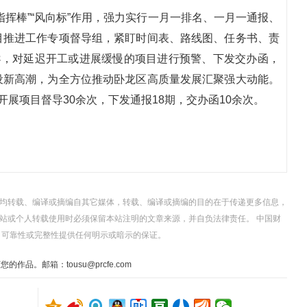
挥棒”“风向标”作用，强力实行一月一排名、一月一通报、
目推进工作专项督导组，紧盯时间表、路线图、任务书、责
导，对延迟开工或进展缓慢的项目进行预警、下发交办函，
设新高潮，为全方位推动卧龙区高质量发展汇聚强大动能。
开展项目督导30余次，下发通报18期，交办函10余次。
，均转载、编译或摘编自其它媒体，转载、编译或摘编的目的在于传递更多信息，
站或个人转载使用时必须保留本站注明的文章来源，并自负法律责任。 中国财
、可靠性或完整性提供任何明示或暗示的保证。
。邮箱：tousu@prcfe.com