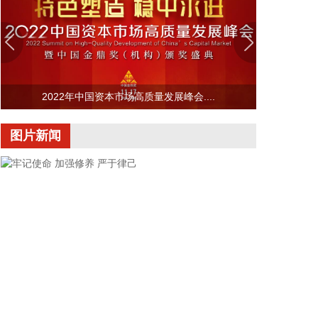
记、主任周小全接待上海清算所党委书记、董事长马
贱阳一行，双方围绕自贸离岸债等新型金融工具运
用、套期保值等风险管理领域的合作开展深入交流。
双方表示，将深入贯彻落实十二届市委九次全会精
神，以协同机制为纽带，持续推动金融基础设施资源
2022年中国资本市场高质量发展峰会....
与市属国资产业布局深度联动，立足服务实体经济、
守牢金融安全底线，共同服务上海“五个中心”建设。
图片新闻
2026-08-06 22:16:16
映翰通(688080)8月6日公告，公司控股股东、实控人
李明、李红雨提议公司使用自有资金通过集中竞价交
易方式回购股份，回购完毕后将依法进行注销并减少
公司注册资本。回购资金总额不低于2000万元
（含），不超过3000万元（含）。
2026-08-06 22:12:42
据“浙江发布”，8月6日，浙江省委、省政府召开全省
防御应对13号台风“白海豚”工作部署会议，对做好全
牢记使命 加强修养 严于律己