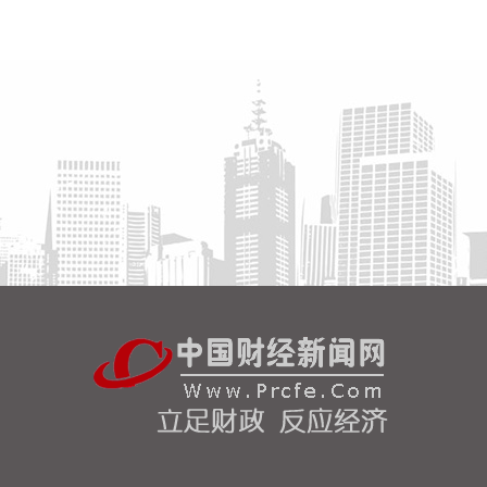
高频滚动发布权威信息，针对沿海群众、渔民、游客
等重点群体加强动员。
2026-08-06 22:00:41
依顿电子(603328)8月6日公告，拟向包括公司控股股
东九洲集团在内的不超过35名特定投资者，发行股票
募资不超过20亿元，用于高端印制电路板智能制造项
目及补充流动资金。其中，九洲集团拟以现金方式认
购此次发行股份金额不低于5亿元（含）且不高于10
亿元（含）。
2026-08-06 21:45:44
美股三大指数开盘涨跌不一，标普500指数涨
0.07%，道指涨0.19%，纳指跌0.34%。存储股多数
走低，闪迪跌超12%，西部数据跌超19%。
2026-08-06 21:39:02
潍柴动力8月6日在互动平台表示，公司没有可回收航
空发动机相关业务。