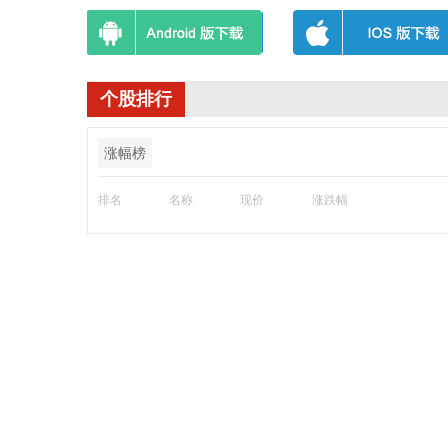
个股排行
涨幅榜
排名
名称
现价
涨跌幅