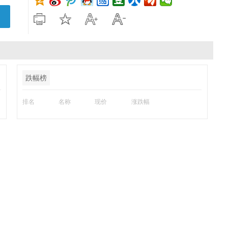
跌幅榜
排名
名称
现价
涨跌幅