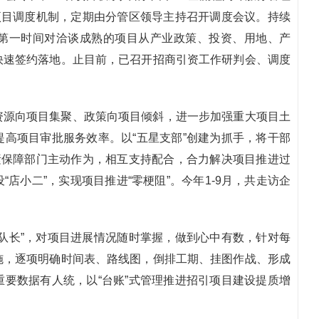
项目调度机制，定期由分管区领导主持召开调度会议。持续
第一时间对洽谈成熟的项目从产业政策、投资、用地、产
快速签约落地。止目前，已召开招商引资工作研判会、调度
资源向项目集聚、政策向项目倾斜，进一步加强重大项目土
高项目审批服务效率。以“五星支部”创建为抓手，将干部
素保障部门主动作为，相互支持配合，合力解决项目推进过
店小二”，实现项目推进“零梗阻”。今年1-9月，共走访企
队长”，对项目进展情况随时掌握，做到心中有数，针对每
施，逐项明确时间表、路线图，倒排工期、挂图作战、形成
要数据有人统，以“台账”式管理推进招引项目建设提质增