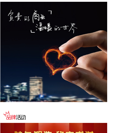
德与宁德时代新能源科技股份有限公司创始人、董事
长兼总经理曾毓群举行会谈。双方围绕深化新能源、
交能融合、绿色发展、科技创新等领域合作进行深入
交流。
2026-08-06 22:28:22
创源股份(300703)8月6日在互动平台回复称，公司目
前并未自建算力中心，更多聚焦于算力资源的应用，
通过与外部算力服务商合作，积极建设AIGC技术平
台。目前AIGC技术平台对公司业绩不产生直接影
响。
2026-08-06 22:24:14
纳斯达克100指数转涨，标普500指数涨0.2%。美光
科技转涨，此前一度跌超7%。希捷科技收复8%的跌
幅后涨近2%。其他存储股也大幅收窄跌幅。
2026-08-06 22:20:19
据上海市国资委消息，8月6日，上海市国资委党委书