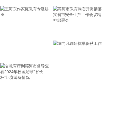
省面上防台工作进行具体部署。 会议强调，要强化预
报预警，做到“早报、快报、多报”，多部门加密精细
化预报，健全预警叫应机制，全面覆盖重点群体；要
有序启动响应，科学把握“时、度、效”，全面激
活“1833”联合指挥体系，规范应急响应启动、会商研
漯河市教育局召开贯彻落
判与信息报送流程；要加强风险排查管控，做到“无漏
实省市安全生产工作会议
洞、无死角、无盲区”，全覆盖排查管控各类安全隐
精神部署会
患；要聚焦小流域、山塘水库、在建水利工程及海塘
王海东作家庭教育专题讲
安全，做到“早动、快动、小动”，检修加固各类水利
设施与薄弱海塘；要提前组织人员转移，做到“不漏一
座
户、不落一人”，按时分段完成各类风险区域人员转
移；要强化应急准备，做到力量下沉、保障下倾，前
置各类抢险救援队伍，配齐调试防汛救灾物资装备，
省教育厅到漯河市督导查
陈向凡调研抗旱保秋工作
充实海上救援力量；要从严从细管控重点船舶，摸清
底数、分类避风、强化闭环，确保“船靠岸、避到
看2024年校园足球“省长
位”；要全员全域落实海上人员撤离，严格执行标准，
杯”比赛筹备情况
严防人员回流，确保“人上岸、零留守”；要切实加强
客运船舶管理，刚性落实停航要求，妥善安置旅客，
确保“客停渡、零营运”；要扎实做好宣传引导工作，