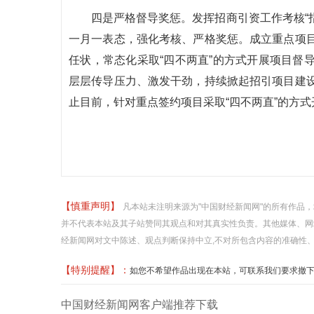
四是严格督导奖惩。发挥招商引资工作考核“指
一月一表态，强化考核、严格奖惩。成立重点项
任状，常态化采取“四不两直”的方式开展项目督
层层传导压力、激发干劲，持续掀起招引项目建
止目前，针对重点签约项目采取“四不两直”的方式
【慎重声明】
凡本站未注明来源为"中国财经新闻网"的所有作品
并不代表本站及其子站赞同其观点和对其真实性负责。其他媒体、网
经新闻网对文中陈述、观点判断保持中立,不对所包含内容的准确性
【特别提醒】：
如您不希望作品出现在本站，可联系我们要求撤下您的作品
中国财经新闻网客户端推荐下载