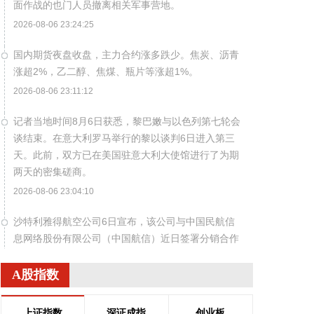
面作战的也门人员撤离相关军事营地。
2026-08-06 23:24:25
国内期货夜盘收盘，主力合约涨多跌少。焦炭、沥青
涨超2%，乙二醇、焦煤、瓶片等涨超1%。
2026-08-06 23:11:12
记者当地时间8月6日获悉，黎巴嫩与以色列第七轮会
谈结束。在意大利罗马举行的黎以谈判6日进入第三
天。此前，双方已在美国驻意大利大使馆进行了为期
两天的密集磋商。
2026-08-06 23:04:10
沙特利雅得航空公司6日宣布，该公司与中国民航信
息网络股份有限公司（中国航信）近日签署分销合作
协议，以进一步深化合作，加强沙特与中国之间的航
空互联互通。 根据协议，双方将围绕全渠道分销、现
A股指数
代航空零售、数字化创新及未来旅客体验等领域开展
合作。此协议还支持利雅得航空持续拓展包括中国在
上证指数
深证成指
创业板