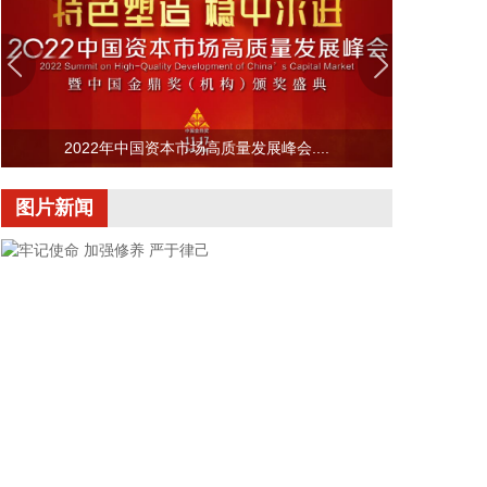
2026-08-06 11:54:12
今日早盘A股三大指数维持震荡。截至午间收盘，沪
指涨0.01%，深证成指跌0.52%，创业板指跌
0.67%。盘面上，CPO概念持续走强，沃格光电3连
板；PCB概念活跃，景旺电子等涨停；小金属概念走
2022年中国资本市场高质量发展峰会....
高，云南锗业3连板；另外，存储芯片概念、CRO概
念、电子化学品、煤炭等板块涨幅居前；教育、电
图片新闻
力、证券、造纸等板块跌幅居前。全市场约3700只个
股下跌，半日成交额超1.7万亿元。
2026-08-06 11:36:13
近日，北京博视像元科技有限公司（简称“博视像
元”）宣布完成C轮融资。本轮融资由中信建投投资、
北京京国管股权投资基金、朗玛峰创投三家重量级机
构联合注资。
2026-08-06 10:50:17
国瓷材料8月5日在分析师会议上表示，随着全固态电
牢记使命 加强修养 严于律己