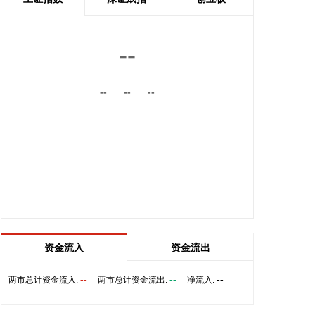
安森美2026年第二季度营收为16.04亿美元，同比增
长约9%，净利润约2.27亿美元，环比扭亏。据公司
总裁兼首席执行官Hassane El-Khoury介绍，AI数据
--
中心是公司增长最快的业务领域，预计该业务2026年
营收将实现两倍以上增长。报告期内，公司获云基础
--
--
--
设施电源供应商长城电源战略性AI数据中心平台项
目；面向AI数据中心、机器人及工业基础设施等应
用，公司推出了氮化镓（GaN）电源产品组合，覆盖
40V至650V电压范围。
2026-08-06 12:09:13
近日，飞捷科思智能科技（上海）有限公司宣布完成
A1轮融资。本轮由老股东泰达科投携手海松资本、复
旦科创共同领投，毅达资本、优势资本、踊跃资本、
汇融基金、财鑫资本、湘江国投作为新增投资方参与
资金流入
资金流出
投资；云启资本、硅港资本、中赢创投、常垒创投等
现有股东继续追加投资，融资金额数亿元。
--
--
--
两市总计资金流入:
两市总计资金流出:
净流入:
2026-08-06 12:02:42