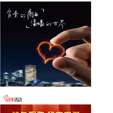
扬电科技8月6日在互动平台表示，公司已正常开展相
关算力业务，目前业务规模在陆续提升。
2026-08-06 11:58:13
超研股份8月6日在互动平台表示，公司研制的便携
式、在线式超声成像检测设备和爬壁超声检测机器人
等无损检测设备可用于核电设备生产制造和在役运行
的质量检测控制中，公司积极开拓核电行业无损检测
应用市场。
2026-08-06 11:54:15
据SINOVAC科兴官微消息，8月6日，北京科兴控股
（集团）有限公司旗下科兴（成都）生物制品有限公
司研制的冻干人用狂犬病疫苗（Vero细胞）获得国家
药品监督管理局颁发的《药品注册证书》。该疫苗基
于无血清、无动物源性工艺开发，同时获批“5针
法”和“简易4针法”两种免疫程序，成为国内首个符合
WHO推荐简易4针法的无血清狂犬病疫苗。