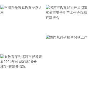
池产业化进程推进，硫化物固态电解质因其高离子电
导率等优势，成为核心关键材料。目前公司已建成硫
化物固态电解质自动化生产线，量产能力初步构建，
产品品质得到客户的高度认可，公司正在密切配合下
游重点客户的产业化进程，后续将根据市场需求变化
漯河市教育局召开贯彻落
及下游客户的产业化进度，合理规划扩产节奏，协同
实省市安全生产工作会议
推进全固态电池的商业化落地。
精神部署会
2026-08-06 10:46:24
王海东作家庭教育专题讲
国瓷材料8月5日在分析师会议上表示，受益于行业景
座
气度持续回升以及AI服务器、汽车电子等新兴应用领
域需求的拉动，公司上半年MLCC介质粉体销量实现
稳步增长；为更好满足下游客户需求，公司针对AI服
务器及车规级MLCC粉体，已完成部分高端产线的扩
省教育厅到漯河市督导查
陈向凡调研抗旱保秋工作
产工作。后续，随着新增产能逐步释放，MLCC粉体
看2024年校园足球“省长
的产销量有望进一步提升；同时，公司将持续跟踪市
杯”比赛筹备情况
场需求变化，适时推进扩产计划，确保供给能力与市
场节奏相匹配。
2026-08-06 10:46:23