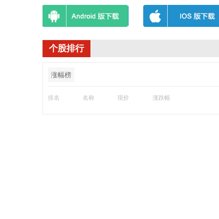
个股排行
涨幅榜
排名
名称
现价
涨跌幅