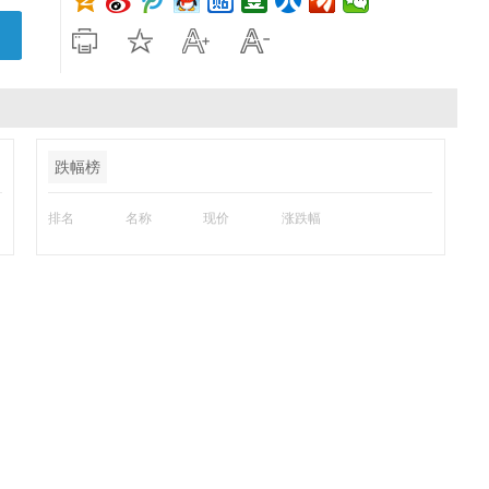
跌幅榜
排名
名称
现价
涨跌幅