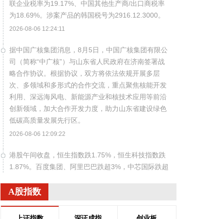
联企业税率为19.17%、中国其他生产商/出口商税率
为18.69%。涉案产品的韩国税号为2916.12.3000。
2026-08-06 12:24:11
据中国广核集团消息，8月5日，中国广核集团有限公
司（简称“中广核”）与山东省人民政府在济南签署战
略合作协议。根据协议，双方将依法依规开展多层
次、多领域和多形式的合作交流，重点聚焦核能开发
利用、深远海风电、新能源产业和核技术应用等前沿
创新领域，加大合作开发力度，助力山东省建设绿色
低碳高质量发展先行区。
2026-08-06 12:09:22
港股午间收盘，恒生指数跌1.75%，恒生科技指数跌
1.87%。百度集团、阿里巴巴跌超3%，中芯国际跌超
4%，华虹宏力跌超3%。药明生物涨3.5%，老铺黄金
涨超3%，洛阳钼业涨近3%。
A股指数
2026-08-06 12:09:17
上证指数
深证成指
创业板