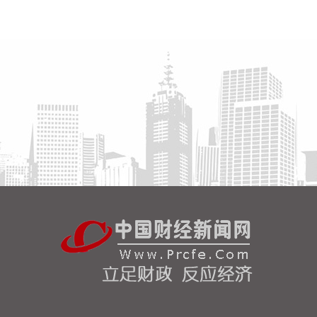
当地时间8月5日，美国白宫新闻秘书莱维特表示，有
关总统特朗普与国防部长赫格塞思在马里兰州戴维
营“因伊朗战事中美军导弹库存严重短缺而发生争
执”的报道是“假新闻”。
2026-08-06 10:46:17
据中兴通讯官网，近日，由中兴通讯与巴基斯坦领先
云服务商Sky47联合承建的、巴基斯坦规模最大的通
算与智算一体化的数据中心——Sky47喀喇昆仑一号
（Karakoram-01） 落成典礼在伊斯兰堡举办。作为
巴基斯坦首座定制化AI原生Tier III级数据中心，
Sky47喀喇昆仑一号总供电容量达8.5兆瓦。该中心将
在巴基斯坦全国范围内提供强大的云计算、数据托管
与先进数字服务支持，全面满足政府及企业在人工智
能（AI）、机器学习（ML）及高性能计算（HPC）
等领域的算力需求。
2026-08-06 10:42:31