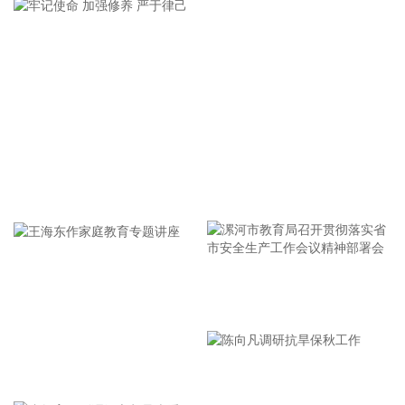
据气象部门预测和自然资源部地质灾害技术指导中心研判，受
今年第13号台风“白海豚”影响，未来三天，河北、河南、湖北
有强降雨过程，河北南部、河南西部和北部、湖北西部等部分
地区发生地质灾害的风险较高。自然资源部于8月10日9时对河
北、河南、湖北启动地质灾害防御IV级响应。
2026-08-10 12:09:22
海南省人民政府办公厅近日印发《海南省关于进一步深化投融
资改革的若干举措》，其中提出，推动上市公司扩容与存量提
牢记使命 加强修养 严于律己
质。坚持存量提质与增量扩容并重，结合地方实际，优化上市
公司发展生态，推动省内优质企业根据自身特点在境内合适板
块上市，支持上市公司依托海南自贸港政策优势优化产业发展
布局。支持上市公司通过并购重组、再融资做优做强。依托区
域股权市场平台功能，为优质中小企业提供全生命周期的资本
漯河市教育局召开贯彻落实省
市场服务。
市安全生产工作会议精神部署
2026-08-10 12:05:34
会
港股午间收盘，恒生指数涨0.72%，恒生科技指数涨0.37%。
王海东作家庭教育专题讲座
2026-08-10 12:05:31