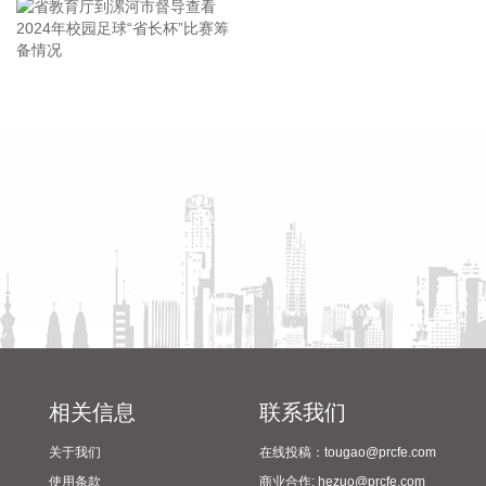
海南省人民政府办公厅近日印发《海南省关于进一步深化投融
资改革的若干举措》，其中提出，优化资金组合并推动科技领
域“先投后股”。统筹政府资金与政策性金融工具、商业银行贷
省教育厅到漯河市督导查看
陈向凡调研抗旱保秋工作
款投放节奏，推动政策性银行、商业银行提前介入重大项目谋
2024年校园足球“省长杯”比赛
划，设置政府资金、信贷资金、自有资金合理配比，探索建
筹备情况
立“资金效率化、投资基金化、建设信贷化、运营证券化”的全
周期资金循环体系，对于收益较好、融资渠道宽的项目，减少
安排或不安排政府资金。制定科技系统‌财政资金“先投后股”操
作指引，扩大“先投后股”范围，对生物医药、深海科技等成果
转化项目，财政资金可先行投入，待企业成熟后转为股权，实
现风险共担、利益共享。
2026-08-10 12:05:30
据奇算光启消息，近期，上海奇算光启信息技术有限公司（简
称“奇算光启”）完成天使轮及天使+轮融资。自成立以来，公司
相关信息
联系我们
累计融资规模达数亿元。 其中，天使轮融资由高瓴创投领投，
BV百度风投、张江高科跟投；天使+轮融资由高瓴创投、真格
关于我们
在线投稿：tougao@prcfe.com
基金、上海未来产业基金联合领投，同创伟业跟投，老股东深
使用条款
商业合作: hezuo@prcfe.com