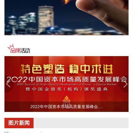
次，较2025年提前58天达成。 今年以来，我国免签政策不断
扩容，深圳各口岸出入境客流屡创新高。其中，免签入境外国
人达126.9万人次，占入境外国人总量50.9%，同比增长
47.5%。
2026-08-10 12:23:18
上海市药品监督管理局发布通告称，2026年7月，上海市药品
监督管理局共批准首次注册医疗器械产品28项。
2026-08-10 12:16:37
海南省人民政府办公厅近日印发《海南省关于进一步深化投融
资改革的若干举措》，其中提出，提升创业投资便利化。支
持“投贷联动”，重点培育一批具有影响力的创业投资机构；鼓
励银行机构加强与创业投资机构合作，为企业提供“股权+债
权”全生命周期金融服务。符合条件的外商投资企业从事创业投
资，依法依规享受相关税收优惠政策，吸引境内外知名创业投
2022年中国资本市场高质量发展峰会....
资机构落户。
2026-08-10 12:13:27
图片新闻