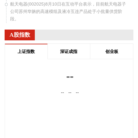
航天电器(002025)8月10日在互动平台表示，目前航天电器子
公司苏州华旃的高速模组及液冷互连产品处于小批量供货阶
段。
2026-08-10 12:56:15
A股指数
世界黄金协会近日发布的2026年二季度《全球黄金需求趋势报
告》显示，今年二季度全球央行净购金289吨，同比增长
上证指数
深证成指
创业板
62%，多国央行购金活动均有所回升。 A股市场上，据证券时
报·数据宝统计，截至8月7日收盘，黄金概念股今年以来平均上
涨7.29%，跑赢同期上证指数8个百分点以上。株冶集团、四川
--
黄金、晓程科技、西部矿业4股累计涨幅均超50%。 从目前已
披露的业绩数据来看，按照半年报、业绩快报、预告净利润下
--
--
--
限（若未披露下限则取公告数值）计算，2026年上半年净利润
同比增长（含扭亏为盈）的黄金概念股有30只。其中27股净利
润增速超过50%，包括盛达资源、招金黄金、西部黄金、宝地
矿业、株冶集团等。 估值水平方面，上述27只业绩高增长的黄
金概念股中，截至8月7日收盘，滚动市盈率（PE）低于30倍
的有15只。这15只概念股中，以8月7日收盘价与年内高点相
比，6股回撤幅度逾30%，分别为盛达资源、兴业银锡、西部