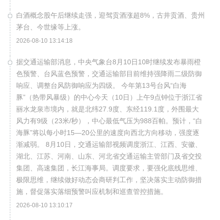
白酒概念股午后继续走强，迎驾贡酒涨超8%，古井贡酒、贵州
茅台、今世缘等上涨。
2026-08-10 13:14:18
据交通运输部消息，中央气象台8月10日10时继续发布暴雨橙
色预警、台风蓝色预警，交通运输部目前维持强降雨二级防御
响应、调整台风防御响应为四级。 今年第13号台风“白海
豚”（热带风暴级）的中心今天（10日）上午9点钟位于浙江省
丽水龙泉市境内，就是北纬27.9度、东经119.1度，外围最大
风力有9级（23米/秒），中心最低气压为988百帕。预计，“白
海豚”将以每小时15—20公里的速度向西北方向移动，强度逐
渐减弱。 8月10日，交通运输部视频调度浙江、江西、安徽、
湖北、江苏、河南、山东、河北省交通运输主管部门及省交投
集团、高速集团，长江海事局。调度要求，要强化底线思维、
极限思维，继续做好动态会商研判工作，坚决落实主动防御措
施，督促落实落细预警叫应机制和巡查管控措施。
2026-08-10 13:10:17