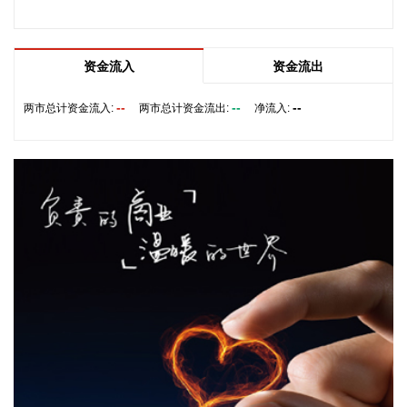
黄金、中金黄金、盛屯矿业、北方铜业。
2026-08-10 12:48:27
资金流入
资金流出
这个暑期，避暑游成为不少人出行的重要主题。记者在多家在
线旅游预订平台上发现，西南、西北、华北及东北等方向的清
--
--
--
两市总计资金流入:
两市总计资金流出:
净流入:
凉目的地客流显著增长，部分“追凉”航线旅客机票量同比增长
超过5倍。
2026-08-10 12:48:18
近日，日联科技举办第10000台智能检测装备交付活动，相关
智能检测装备成功交付安捷利电子。日联科技业务现已拓展至
半导体先进封装、存储芯片、光模块、商业航天、固态电池等
前沿产业领域。
2026-08-10 12:37:26
随着亚太经合组织（APEC）第三十三次领导人非正式会议进
入倒计时，深圳口岸出入境客流持续攀升。据深圳边检总站统
计，截至8月4日，经深圳口岸入出境外国人已突破500万人