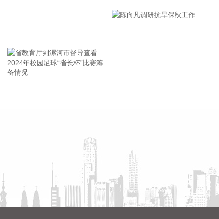
员。
市安全生产工作会议精神部署
2026-08-06 22:00:41
会
王海东作家庭教育专题讲座
依顿电子(603328)8月6日公告，拟向包括公司控股股东九洲集
团在内的不超过35名特定投资者，发行股票募资不超过20亿
元，用于高端印制电路板智能制造项目及补充流动资金。其
中，九洲集团拟以现金方式认购此次发行股份金额不低于5亿
元（含）且不高于10亿元（含）。
省教育厅到漯河市督导查看
陈向凡调研抗旱保秋工作
2026-08-06 21:45:44
2024年校园足球“省长杯”比赛
筹备情况
美股三大指数开盘涨跌不一，标普500指数涨0.07%，道指涨
0.19%，纳指跌0.34%。存储股多数走低，闪迪跌超12%，西
部数据跌超19%。
2026-08-06 21:39:02
潍柴动力8月6日在互动平台表示，公司没有可回收航空发动机
相关业务。
2026-08-06 21:34:23