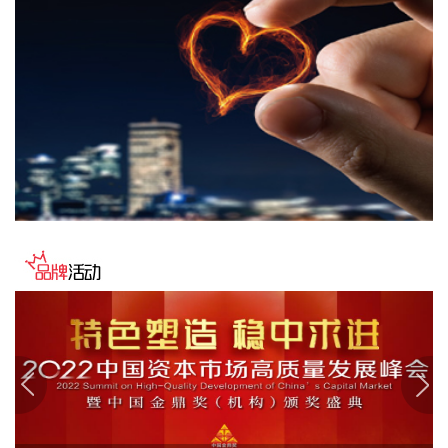
涨，此前一度跌超7%。希捷科技收复8%的跌幅后涨近2%。其
他存储股也大幅收窄跌幅。
2026-08-06 22:20:19
据上海市国资委消息，8月6日，上海市国资委党委书记、主任
周小全接待上海清算所党委书记、董事长马贱阳一行，双方围
绕自贸离岸债等新型金融工具运用、套期保值等风险管理领域
的合作开展深入交流。双方表示，将深入贯彻落实十二届市委
九次全会精神，以协同机制为纽带，持续推动金融基础设施资
源与市属国资产业布局深度联动，立足服务实体经济、守牢金
融安全底线，共同服务上海“五个中心”建设。
2026-08-06 22:16:16
映翰通(688080)8月6日公告，公司控股股东、实控人李明、李
红雨提议公司使用自有资金通过集中竞价交易方式回购股份，
回购完毕后将依法进行注销并减少公司注册资本。回购资金总
额不低于2000万元（含），不超过3000万元（含）。
2026-08-06 22:12:42