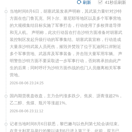
刷新
40
秒后刷新
当地时间8月6日，胡塞武装发表声明称，其武装力量针对沙特
方面在也门鲁瓦克、阿卜尔、塞尼耶等地区以及多个军事营地
的大规模集结目标实施了军事打击，行动使用了多枚弹道导弹
和无人机。 声明称，此次行动旨在打击沙特方面准备对胡塞武
装控制区发起升级行动的军事集结。胡塞武装宣称，行动造成
大量亲沙特武装人员死伤，摧毁并焚毁了位于瓦迪阿口岸附近
多个军事营地、武器库及军事装备，并击毁大量军用车辆。 声
明警告沙特方面不要采取进一步军事行动，否则将承担由此产
生的后果；同时呼吁为沙特方面作战的也门人员撤离相关军事
营地。
2026-08-06 23:24:25
国内期货夜盘收盘，主力合约涨多跌少。焦炭、沥青涨超2%，
乙二醇、焦煤、瓶片等涨超1%。
2026-08-06 23:11:12
记者当地时间8月6日获悉，黎巴嫩与以色列第七轮会谈结束。
在意大利罗马举行的黎以谈判6日进入第三天。此前，双方已