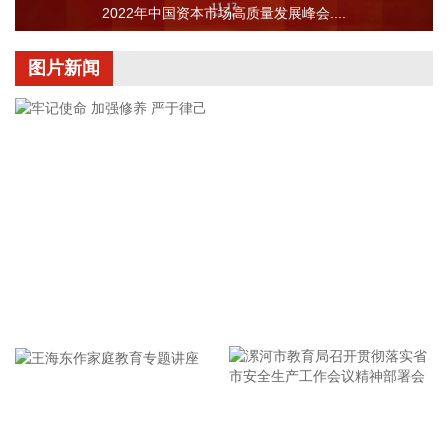
据“浙江发布”，8月6日，浙江省委、省政府召开全省防御应对
2022年中国资本市场高质量发展峰会....
13号台风“白海豚”工作部署会议，对做好全省面上防台工作进
行具体部署。 会议强调，要强化预报预警，做到“早报、快
图片新闻
报、多报”，多部门加密精细化预报，健全预警叫应机制，全面
覆盖重点群体；要有序启动响应，科学把握“时、度、效”，全
面激活“1833”联合指挥体系，规范应急响应启动、会商研判与
信息报送流程；要加强风险排查管控，做到“无漏洞、无死角、
无盲区”，全覆盖排查管控各类安全隐患；要聚焦小流域、山塘
水库、在建水利工程及海塘安全，做到“早动、快动、小动”，
检修加固各类水利设施与薄弱海塘；要提前组织人员转移，做
到“不漏一户、不落一人”，按时分段完成各类风险区域人员转
移；要强化应急准备，做到力量下沉、保障下倾，前置各类抢
险救援队伍，配齐调试防汛救灾物资装备，充实海上救援力
牢记使命 加强修养 严于律己
量；要从严从细管控重点船舶，摸清底数、分类避风、强化闭
环，确保“船靠岸、避到位”；要全员全域落实海上人员撤离，
严格执行标准，严防人员回流，确保“人上岸、零留守”；要切
实加强客运船舶管理，刚性落实停航要求，妥善安置旅客，确
保“客停渡、零营运”；要扎实做好宣传引导工作，高频滚动发
漯河市教育局召开贯彻落实省
布权威信息，针对沿海群众、渔民、游客等重点群体加强动