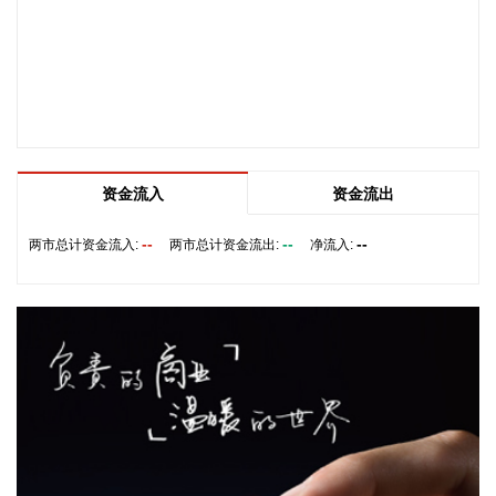
合订单增长的需求加快产能的完全释放，以更好地满足客户需
求。 从目前的情况看，公司营业收入加速增长的趋势没有变，
预计今年下半年的销售增速明显高于上半年，毛利率随着产能
利用率的提升也在稳步提升。
2026-08-06 22:36:20
8月6日，中交集团党委书记、董事长宋海良在福建宁德与宁德
时代新能源科技股份有限公司创始人、董事长兼总经理曾毓群
资金流入
资金流出
举行会谈。双方围绕深化新能源、交能融合、绿色发展、科技
创新等领域合作进行深入交流。
--
--
--
两市总计资金流入:
两市总计资金流出:
净流入:
2026-08-06 22:28:22
创源股份(300703)8月6日在互动平台回复称，公司目前并未自
建算力中心，更多聚焦于算力资源的应用，通过与外部算力服
务商合作，积极建设AIGC技术平台。目前AIGC技术平台对公
司业绩不产生直接影响。
2026-08-06 22:24:14
纳斯达克100指数转涨，标普500指数涨0.2%。美光科技转