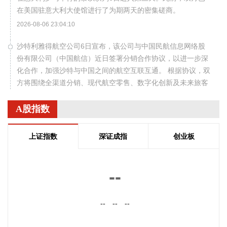
在美国驻意大利大使馆进行了为期两天的密集磋商。
2026-08-06 23:04:10
沙特利雅得航空公司6日宣布，该公司与中国民航信息网络股
份有限公司（中国航信）近日签署分销合作协议，以进一步深
化合作，加强沙特与中国之间的航空互联互通。 根据协议，双
方将围绕全渠道分销、现代航空零售、数字化创新及未来旅客
体验等领域开展合作。此协议还支持利雅得航空持续拓展包括
中国在内的国际航线网络。
A股指数
2026-08-06 22:56:17
上证指数
深证成指
创业板
一博科技8月6日接受机构调研时表示，截至目前，公司销售订
单签单金额与去年同期相比增长超过70%，增速整体上逐月提
高，增长较快的领域有ATE产品、光模块、机器人及其他与人
--
工智能相关的领域，公司前三大客户中有两家主业与ATE相
关，另一家是光模块领域的领军企业。从公司业务类别看，
--
--
--
PCB制板业务订单每月呈较快增长态势，部分瓶颈工序产能已
经满产，订单有所积压，相关扩产设备正在添置中，公司将结