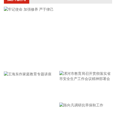
风“白海豚”（强台风级）的中心今天（9日）早晨5点钟位于浙
江省温州市偏东方向大约305公里的东海南部海面上。预
计，“白海豚”将以每小时15—20公里的速度向西偏北方向移
动，强度维持或略有减弱，将于9日晚上至10日早晨在浙江舟
山到福建福鼎一带沿海登陆（38—45米/秒，13—14级，台风
级或强台风级），登陆后继续向西偏北方向移动，强度逐渐减
弱。
2026-08-09 07:42:17
据重庆日报，第二十四届中国国际摩托车博览会（简称“中国摩
牢记使命 加强修养 严于律己
博会”）将于2026年9月19日—22日在重庆国际博览中心举行。
据了解，本届展会以“引领行业发展共创美好未来”为主题，展
示面积超17万㎡，包括8个室内展馆和8万㎡的室外场地，届时
将汇聚来自中国、美国、意大利、德国、法国、日本、英国、
西班牙、韩国、巴基斯坦等国家的参展企业逾1000家，展示规
漯河市教育局召开贯彻落实省
模和展商数均创历史新高。
市安全生产工作会议精神部署
2026-08-08 21:49:52
会
据“三峡小微”公众号消息，8月8日，由三峡集团所属长江环保