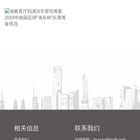
王海东作家庭教育专题讲座
集团、武汉市水务集团等共同投资建设的华中地区规模最大
的“双膜”工艺应急水厂——武汉梁子湖应急水厂并网通水，标
志着武汉市江南区域正式构建起“一江一湖”双水源互为备援、
灵活调度的供水新格局，为片区660万市民用水安全提供坚实
保障。
省教育厅到漯河市督导查看
陈向凡调研抗旱保秋工作
2026-08-08 21:12:10
2024年校园足球“省长杯”比赛
筹备情况
伊朗外交部长阿拉格齐今天（8月8日）表示，伊朗目前正在与
阿曼就霍尔木兹海峡的法律机制、管理方式以及确定海峡船舶
通行路线进行谈判，双方已经非常接近达成协议。但是，霍尔
木兹海峡能否重新开放还取决于其他条件，包括美国对其违反
美伊谅解备忘录的行为作出弥补。阿拉格齐说，过去霍尔木兹
海峡存在一套分道通航制，但伊朗认为，原有路线已经不再适
合作为船舶通行路线，伊方无法接受继续使用该路线。因此，
有必要规划一套新的通航机制，不过这涉及复杂的技术和法律
问题。目前双方正在讨论的是一条临时通航路线。在新的正式
通航路线最终确定之前，将首先设立一条临时航道，并以此作
相关信息
联系我们
为未来正式路线的基础。在这一问题上，伊朗和阿曼两国的军
关于我们
在线投稿：tougao@prcfe.com