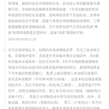
资增速，都指向就业市场韧性松动，若后续公布的数据显示通
胀可控，市场的加息预期有望继续收敛。7月非农数据转负说
明美国经济韧性在高通胀、高利率的背景下开始松动，世界杯
提振效应也并不明显，若接下来美伊局势继续保持缓和，三季
度通胀数据有望继续回落，沃什将更有底气引导此前高度“鹰
派”的美联储票委态度转向，提振“鸽派”预期的可能。
2026-08-09 08:21:18
光大证券研报认为，短期内市场或继续反弹，关注三条业绩主
线。近期海外股市，尤其是半导体板块逐步企稳回升，对A股
科技板块企稳具有一定的正向作用。8月半年报密集披露期有
望成为市场从估值消化切换至盈利驱动的拐点，财报季或将是
下半年最好的配置窗口。 配置上建议围绕三条业绩主线展开。
首先是科技硬件（半导体/AI算力/存储），这是本轮业绩改善最
强的方向；其次为涨价链（有色/化工/煤炭），直接受益于PPI
回升，业绩兑现确定性高；第三条主线为出口制造（储能/电力
设备/汽车），受益于全球制造业补库与供应链优势。此外，非
银金融、医药/CRO（创新药出海）、军工（订单拐点）等方向
半年报景气度同样值得关注，整体呈现多条业绩主线并行的格