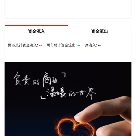
库车市（北纬41.18度，东经83.72度）发生3.2级地震，震源
深度16公里。
2026-08-09 08:06:18
土耳其外长费丹8日表示，新近达成的沙特阿拉伯、土耳其和
资金流入
资金流出
巴基斯坦三国共同防务协议旨在增强区域自主权，应当继续发
展壮大，有更多国家表达加入意愿。
--
--
--
两市总计资金流入:
两市总计资金流出:
净流入:
2026-08-09 07:54:15
当地时间8日，就霍尔木兹海峡通航问题谈判进展，伊朗外长
阿拉格齐表示，伊朗与阿曼“接近”达成协议，但并不意味着重
新开放霍尔木兹海峡。海峡的开放还取决于其他条件，其中包
括美方对违反谅解备忘录作出赔偿。另有伊朗官员称，一旦美
国接受伊朗的条件，海峡必将重新开放。 同日，阿曼外交部发
表声明称，海峡通航安排谈判在积极氛围中推进。 美副总统万
斯表示，伊朗方面已向美方表示，伊方不计划对霍尔木兹海峡
征收通行费，并再次强调美国同伊朗正在对话。
2026-08-09 07:54:11