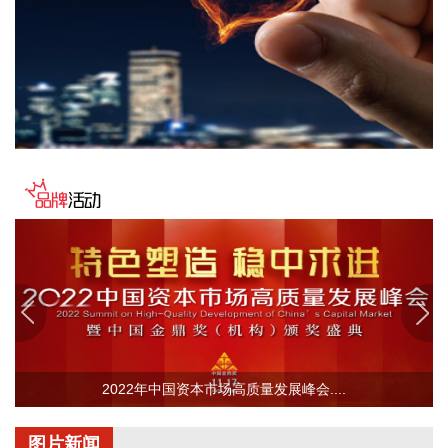
伯克希尔大举出手。伯克希尔·哈撒韦公司公布的财报显示，今
年第二季度归属于股东的净利润同比大幅增长超107%，投资
收益同比大幅增长155%。 值得注意的是，伯克希尔罕见大举
出手，第二季度净买入股票金额接近200亿美元（约合人民币
1300亿元），扭转了此前持续抛售股票的趋势。在此之前，伯
克希尔已连续14个季度净卖出股票。 结合持仓变化来看，截至
6月30日，伯克希尔的前五大股票持仓中，谷歌正式进入榜
单，与美国运通、苹果、美国银行、可口可乐并列，五大重仓
股合计占股票投资组合的66%。
2026-08-09 07:42:21
美国副总统万斯8日表示，美国同伊朗正在对话，美伊冲突仍
处于“博弈中段”。万斯当天在接受美国福克斯新闻频道采访时
说，美伊冲突还没有结束，“但显然已不在开局阶段，而是进入
了中局阶段”。他称，美国正在综合运用外交、经济和军事等一
系列手段，以确保最终取得最好结果。
2022年中国资本市场高质量发展峰会....
2026-08-09 07:42:20
中央气象台今晨6时继续发布台风橙色预警：今年第13号台
图片新闻