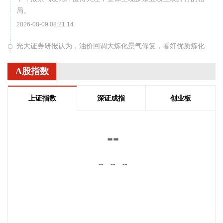
局。
2026-08-09 08:21:14
光大证券研报认为，油价回调大炼化景气修复，看好优质炼化
资产价值重估。在油价波动与全球炼油产能持续收缩的背景
下，全产业链一体化龙头企业的竞争优势正持续放大，国内大
A股指数
炼化企业的全球竞争力正持续验证。头部炼化企业依托原油长
协及多元化原料采购体系有效对冲油价波动风险，并凭借全链
上证指数
深证成指
创业板
条布局灵活调节油品与化工品产出结构，盈利稳定性显著优于
中小型独立炼厂。此外，当前国内炼化行业严控新增产能，新
项目审批严苛、落地周期漫长，头部企业所拥有的存量优质炼
--
能及完善产业配套，已构筑起难以复制的核心壁垒，稀缺价值
持续抬升。伴随行业供需格局持续优化、景气度稳步上行，具
--
--
--
备全链条优势的炼化龙头业绩弹性有望充分释放，优质资产价
值重估窗口已然开启。
2026-08-09 08:21:11
中国地震台网正式测定：8月9日1时12分，在新疆阿克苏地区