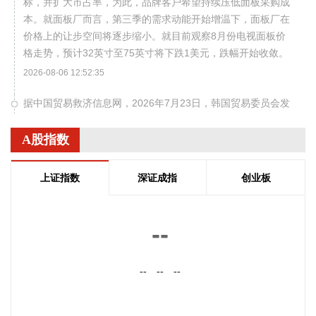
标，并扩大市占率，为此，品牌客户希望持续压低面板采购成
本。就面板厂而言，第三季的需求动能开始增温下，面板厂在
价格上的让步空间将逐步缩小。就目前观察8月份电视面板价
格走势，预计32英寸至75英寸将下跌1美元，跌幅开始收敛。
2026-08-06 12:52:35
据中国贸易救济信息网，2026年7月23日，韩国贸易委员会发
布第2026-13号公告（案件调查号23-2025-8），对原产于中国
的丙烯酸丁酯（Butyl Acrylate）作出反倾销肯定性终裁，建议
A股指数
韩国企划财政部对涉案产品征收为期五年的反倾销税，具体如
下：泰兴市昇科化工有限公司（Taixing Sunke Chemicals Co.,
上证指数
深证成指
创业板
Ltd.）及其关联企业税率为11.42%、上海华谊新材料有限公司
（Shanghai Huayi New Material Co., Ltd.）及其关联企业税率
为8.32%、平湖石化有限责任公司（Pinghu Petro Chemical
--
Co., Ltd.）及其关联企业税率为19.17%、中国其他生产商/出
口商税率为18.69%。涉案产品的韩国税号为2916.12.3000。
--
--
--
2026-08-06 12:24:11
据中国广核集团消息，8月5日，中国广核集团有限公司（简