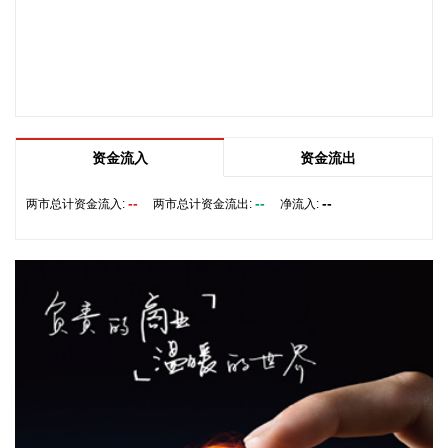
称“中广核”）与山东省人民政府在济南签署战略合作协议。根
据协议，双方将依法依规开展多层次、多领域和多形式的合作
交流，重点聚焦核能开发利用、深远海风电、新能源产业和核
技术应用等前沿创新领域，加大合作开发力度，助力山东省建
设绿色低碳高质量发展先行区。
2026-08-06 12:09:22
资金流入
资金流出
港股午间收盘，恒生指数跌1.75%，恒生科技指数跌1.87%。
百度集团、阿里巴巴跌超3%，中芯国际跌超4%，华虹宏力跌
--
--
--
两市总计资金流入:
两市总计资金流出:
净流入:
超3%。药明生物涨3.5%，老铺黄金涨超3%，洛阳钼业涨近
3%。
2026-08-06 12:09:17
安森美2026年第二季度营收为16.04亿美元，同比增长约9%，
净利润约2.27亿美元，环比扭亏。据公司总裁兼首席执行官
Hassane El-Khoury介绍，AI数据中心是公司增长最快的业务
领域，预计该业务2026年营收将实现两倍以上增长。报告期
内，公司获云基础设施电源供应商长城电源战略性AI数据中心
平台项目；面向AI数据中心、机器人及工业基础设施等应用，