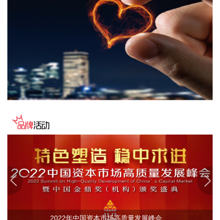
公司推出了氮化镓（GaN）电源产品组合，覆盖40V至650V电
压范围。
2026-08-06 12:09:13
近日，飞捷科思智能科技（上海）有限公司宣布完成A1轮融
资。本轮由老股东泰达科投携手海松资本、复旦科创共同领
投，毅达资本、优势资本、踊跃资本、汇融基金、财鑫资本、
湘江国投作为新增投资方参与投资；云启资本、硅港资本、中
赢创投、常垒创投等现有股东继续追加投资，融资金额数亿
元。
2026-08-06 12:02:42
扬电科技8月6日在互动平台表示，公司已正常开展相关算力业
务，目前业务规模在陆续提升。
2026-08-06 11:58:13
超研股份8月6日在互动平台表示，公司研制的便携式、在线式
超声成像检测设备和爬壁超声检测机器人等无损检测设备可用
于核电设备生产制造和在役运行的质量检测控制中，公司积极
2022年中国资本市场高质量发展峰会....