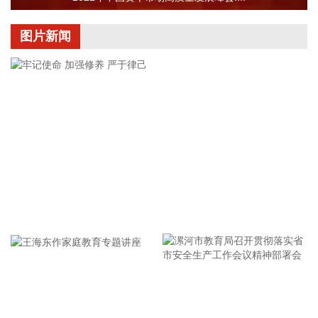
开拓核电行业无损检测应用市场。
2026-08-06 11:54:15
图片新闻
据SINOVAC科兴官微消息，8月6日，北京科兴控股（集团）有
限公司旗下科兴（成都）生物制品有限公司研制的冻干人用狂
犬病疫苗（Vero细胞）获得国家药品监督管理局颁发的《药品
注册证书》。该疫苗基于无血清、无动物源性工艺开发，同时
获批“5针法”和“简易4针法”两种免疫程序，成为国内首个符合
WHO推荐简易4针法的无血清狂犬病疫苗。
2026-08-06 11:54:12
今日早盘A股三大指数维持震荡。截至午间收盘，沪指涨
牢记使命 加强修养 严于律己
0.01%，深证成指跌0.52%，创业板指跌0.67%。盘面上，
CPO概念持续走强，沃格光电3连板；PCB概念活跃，景旺电
子等涨停；小金属概念走高，云南锗业3连板；另外，存储芯
片概念、CRO概念、电子化学品、煤炭等板块涨幅居前；教
育、电力、证券、造纸等板块跌幅居前。全市场约3700只个股
漯河市教育局召开贯彻落实省
下跌，半日成交额超1.7万亿元。