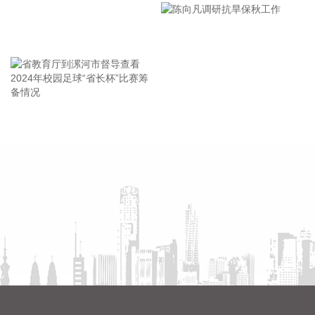
市安全生产工作会议精神部署
2026-08-06 11:36:13
会
近日，北京博视像元科技有限公司（简称“博视像元”）宣布完
王海东作家庭教育专题讲座
成C轮融资。本轮融资由中信建投投资、北京京国管股权投资
基金、朗玛峰创投三家重量级机构联合注资。
2026-08-06 10:50:17
国瓷材料8月5日在分析师会议上表示，随着全固态电池产业化
省教育厅到漯河市督导查看
陈向凡调研抗旱保秋工作
进程推进，硫化物固态电解质因其高离子电导率等优势，成为
2024年校园足球“省长杯”比赛
核心关键材料。目前公司已建成硫化物固态电解质自动化生产
筹备情况
线，量产能力初步构建，产品品质得到客户的高度认可，公司
正在密切配合下游重点客户的产业化进程，后续将根据市场需
求变化及下游客户的产业化进度，合理规划扩产节奏，协同推
进全固态电池的商业化落地。
2026-08-06 10:46:24
国瓷材料8月5日在分析师会议上表示，受益于行业景气度持续
回升以及AI服务器、汽车电子等新兴应用领域需求的拉动，公
司上半年MLCC介质粉体销量实现稳步增长；为更好满足下游