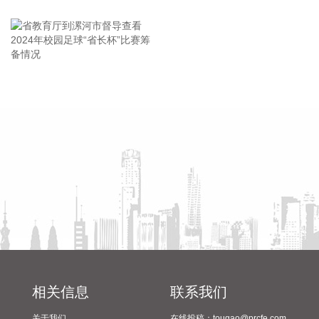
王海东作家庭教育专题讲座
积金最高贷款额度。购房家庭中1人为公积金缴存人的，购买
首套住房公积金贷款最高贷款额度为120万元，二套住房公积
金贷款最高额度为100万元；夫妻双方均为缴存人的，购买首
套住房公积金贷款最高贷款额度为240万元，二套住房公积金
贷款最高额度为200万元。符合以下条件的，最高贷款额度可
省教育厅到漯河市督导查看
陈向凡调研抗旱保秋工作
进一步上浮： 1.城六区户籍居民家庭，在城六区外购买首套住
2024年校园足球“省长杯”比赛
房的，最高可上浮20万元； 2.购买住房符合本市建筑绿色发展
筹备情况
支持政策的，最高可上浮40万元； 3.本市户籍二孩及以上多子
女家庭购买住房的，可上浮40万元。 同时符合多项条件的，最
高贷款额度可叠加上浮，购房家庭中1人为公积金缴存人的，
最高上浮60万元；夫妻双方均为缴存人的，最高上浮100万
元。实际贷款额度依据购房家庭还款能力确定。
2026-08-07 21:32:25
据中国工程机械工业协会对挖掘机主要制造企业统计，2026年
7月销售各类挖掘机19521台，同比增长13.9%。其中：国内销
量7608台（含电动挖掘机41台），同比增长4.13%；出口
相关信息
联系我们
11913台（含电动挖掘机62台），同比增长21.2%。 2026年1
关于我们
在线投稿：tougao@prcfe.com