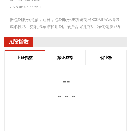
2026-08-07 22:56:11
据包钢股份消息，近日，包钢股份成功研制出800MPa级增强
成形性稀土热轧汽车结构用钢。该产品采用“稀土净化钢质+纳
米析出强化”复合技术，兼具高强度、高塑性与优异的扩孔性
能，可适用于商用车高承载、复杂变形的汽车结构件。产品已
A股指数
通过某知名商用车配套厂的试模及批量应用验证。
2026-08-07 22:38:11
上证指数
深证成指
创业板
南大光电(300346)在互动平台表示，公司三甲基铟年产能共计
5吨，其中可用于磷化铟生产的高纯三甲基铟产能根据市场情
--
况进行上调，目前约为2吨/年。公司积极关注市场，加快业务
向高端化合物方向优化整合。
--
--
--
2026-08-07 22:26:18
据海南日报，8月7日，海南省政府与跨境电商企业座谈会在海
口举行，以政企面对面的形式听取跨境电商平台企业和服务机
构意见建议，共促海南跨境电商高质量发展。省长刘小明主持