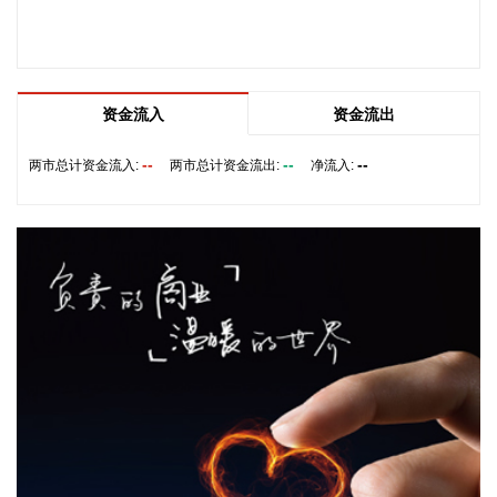
会议。 京东集团、抖音集团、WB中国商家服务中心、蚂蚁集
团、菜鸟集团、海南跨境电商公共服务中心等跨境电商平台企
业和服务机构代表，以及中国跨境电商50人论坛、中国国际电
子商务中心的专家，围绕完善智慧物流体系与航线网络、构建
跨境电商生态体系、拓展跨境电商新业态、建立长效流量机
资金流入
资金流出
制、加强品牌宣传推广等提出意见建议。 刘小明表示，希望政
企同心合力，构建亲清政商关系，搭建常态化政企沟通机制，
--
--
--
两市总计资金流入:
两市总计资金流出:
净流入:
以政府的精准施策、企业的灵活创新，共建海南跨境电商出海
产业基地、自贸港跨境电商一站式服务平台，推动政策红利和
市场活力深度耦合，使海南在全球跨境电商版图中占据独特地
位。
2026-08-07 22:18:12
8月7日下午，国家防总副总指挥、水利部部长李国英主持专题
会商，视频连线水利部长江、黄河、淮河、海河、珠江、松
辽、太湖等流域管理机构，分析研判今年第13号台风“白海
豚”发展态势及影响，系统安排部署台风暴雨洪水防御工作。
李国英要求，全力以赴做好六个方面重点工作。一要强化监测
预报预警。二要突出抓好山洪灾害防御。三要确保水利工程安