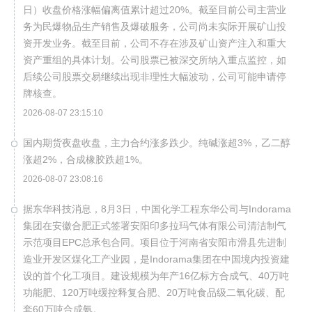
日）收盘价格涨幅偏离值累计超过20%。截至目前公司主营业
务为民爆物品生产销售及爆破服务，公司尚未实际开展矿山投
资开发业务。截至目前，公司不存在涉及矿山资产注入和重大
资产重组的具体计划。公司股票已被深交所纳入重点监控，如
后续公司股票交易继续出现非理性大幅波动，公司可能申请停
牌核查。
2026-08-07 23:15:10
国内期货夜盘收盘，主力合约涨多跌少。纯碱涨超3%，乙二醇
涨超2%，合成橡胶跌超1%。
2026-08-07 23:08:16
据东华科技消息，8月3日，中国化学工程东华公司与Indorama
集团在安徽合肥正式签署安阳印多拉玛气体有限公司清洁制气
示范项目EPC总承包合同。项目位于河南省安阳市滑县先进制
造业开发区煤化工产业园，是Indorama集团在中国境内投资建
设的首个化工项目。建设规模为年产16亿标方合成气、40万吨
功能肥、120万吨缓控释复合肥、20万吨食品级二氧化碳、配
套60万吨合成氨。