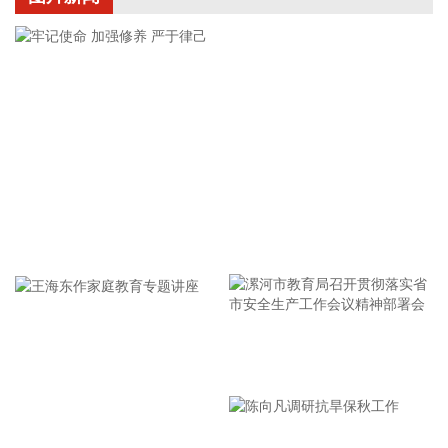
各自优势，强化资源共享、优势互补，加快培育新质生产力，
着力打造一批可复制、可推广的示范应用场景，为智慧绿色港
口建设注入强劲动能。
2026-08-07 21:39:20
上海市气象台介绍，台风“白海豚”强度强，环流尺度大，七级
风圈半径超过400公里，北侧结构密实，云雨带发展旺盛，对
上海市的影响呈现“风长雨强”的特点。 台风“白海豚”登陆后深
入内陆的走向还存在较大不确定性，受到东西两环副热带高压
的影响，后期如果台风残涡在上海西侧回旋少动，对上海的影
牢记使命 加强修养 严于律己
响可能会长达4天，过程风雨影响都会比较大。 台风登陆并深
入内陆后，低空风切变较大，容易出现龙卷风，所以10日左
右“白海豚”登陆后要警惕龙卷风的可能性，气象部门也将密切
监测，做好研判和预警。
2026-08-07 21:39:19
漯河市教育局召开贯彻落实省
北京市住房和城乡建设委员会、北京市规划和自然资源委员
市安全生产工作会议精神部署
会、北京住房公积金管理中心7日晚联合印发《关于进一步优
会
化调整本市房地产政策的通知》。通知提出，适度提高住房公