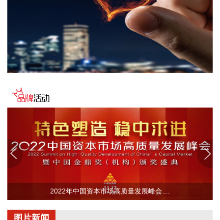
全度汛。四要强化流域水工程统一联合调度。五要统筹做好城
市外洪内涝防御。六要确保重要基础设施安全。
2026-08-07 22:14:22
美股存储股走低，美光科技跌超2%，SK海力士跌超5%，闪迪
跌超3%，西部数据跌超5%，希捷科技跌超9%。
2026-08-07 22:06:20
冠盛股份7月投资者关系活动记录表披露，冠盛东驰电池工厂
于4月开始调试工作，为提升工厂调试进度，国网温州供电公
司提前搭建10千伏临时线路协助公司推进设备调试进度。6月
25日，供电公司已顺利完成110千伏变电站的建设并顺利引入
市政电网进行供电。目前工厂已经进入全面联机调试工作，预
计调试周期为6—9个月。固液混合电池量产线尚未正式下线，
项目的最新动态以公司公开披露的信息为准。
2026-08-07 22:04:03
2022年中国资本市场高质量发展峰会....
据青岛港公众号消息，8月7日，山东港口青岛港与青岛科技大
学在山港大厦签署战略合作协议。根据协议，双方将充分发挥
图片新闻