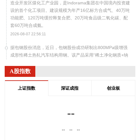
造业开发区煤化工产业园，是Indorama集团在中国境内投资建
设的首个化工项目。建设规模为年产16亿标方合成气、40万吨
功能肥、120万吨缓控释复合肥、20万吨食品级二氧化碳、配
套60万吨合成氨。
2026-08-07 22:56:11
据包钢股份消息，近日，包钢股份成功研制出800MPa级增强
成形性稀土热轧汽车结构用钢。该产品采用“稀土净化钢质+纳
米析出强化”复合技术，兼具高强度、高塑性与优异的扩孔性
能，可适用于商用车高承载、复杂变形的汽车结构件。产品已
A股指数
通过某知名商用车配套厂的试模及批量应用验证。
2026-08-07 22:38:11
上证指数
深证成指
创业板
南大光电(300346)在互动平台表示，公司三甲基铟年产能共计
5吨，其中可用于磷化铟生产的高纯三甲基铟产能根据市场情
--
况进行上调，目前约为2吨/年。公司积极关注市场，加快业务
向高端化合物方向优化整合。
--
--
--
2026-08-07 22:26:18