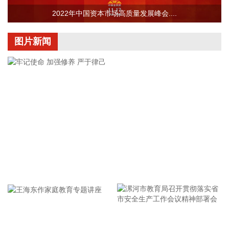
2026-08-07 22:04:03
2022年中国资本市场高质量发展峰会....
据青岛港公众号消息，8月7日，山东港口青岛港与青岛科技大
学在山港大厦签署战略合作协议。根据协议，双方将充分发挥
图片新闻
各自优势，强化资源共享、优势互补，加快培育新质生产力，
着力打造一批可复制、可推广的示范应用场景，为智慧绿色港
口建设注入强劲动能。
2026-08-07 21:39:20
上海市气象台介绍，台风“白海豚”强度强，环流尺度大，七级
风圈半径超过400公里，北侧结构密实，云雨带发展旺盛，对
上海市的影响呈现“风长雨强”的特点。 台风“白海豚”登陆后深
入内陆的走向还存在较大不确定性，受到东西两环副热带高压
的影响，后期如果台风残涡在上海西侧回旋少动，对上海的影
牢记使命 加强修养 严于律己
响可能会长达4天，过程风雨影响都会比较大。 台风登陆并深
入内陆后，低空风切变较大，容易出现龙卷风，所以10日左
右“白海豚”登陆后要警惕龙卷风的可能性，气象部门也将密切
监测，做好研判和预警。
2026-08-07 21:39:19