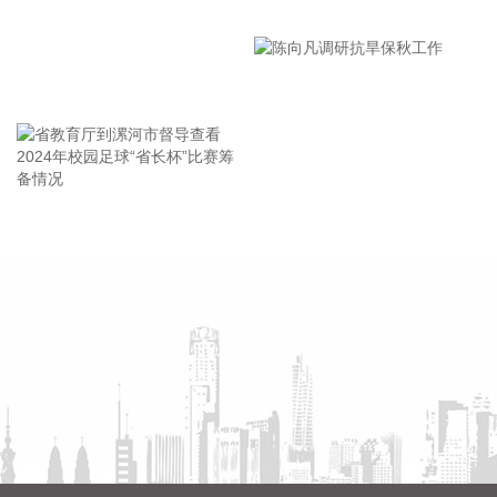
漯河市教育局召开贯彻落实省
北京市住房和城乡建设委员会、北京市规划和自然资源委员
市安全生产工作会议精神部署
会、北京住房公积金管理中心7日晚联合印发《关于进一步优
会
化调整本市房地产政策的通知》。通知提出，适度提高住房公
王海东作家庭教育专题讲座
积金最高贷款额度。购房家庭中1人为公积金缴存人的，购买
首套住房公积金贷款最高贷款额度为120万元，二套住房公积
金贷款最高额度为100万元；夫妻双方均为缴存人的，购买首
套住房公积金贷款最高贷款额度为240万元，二套住房公积金
贷款最高额度为200万元。符合以下条件的，最高贷款额度可
省教育厅到漯河市督导查看
陈向凡调研抗旱保秋工作
进一步上浮： 1.城六区户籍居民家庭，在城六区外购买首套住
2024年校园足球“省长杯”比赛
房的，最高可上浮20万元； 2.购买住房符合本市建筑绿色发展
筹备情况
支持政策的，最高可上浮40万元； 3.本市户籍二孩及以上多子
女家庭购买住房的，可上浮40万元。 同时符合多项条件的，最
高贷款额度可叠加上浮，购房家庭中1人为公积金缴存人的，
最高上浮60万元；夫妻双方均为缴存人的，最高上浮100万
元。实际贷款额度依据购房家庭还款能力确定。
2026-08-07 21:32:25
据中国工程机械工业协会对挖掘机主要制造企业统计，2026年