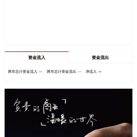
据海南日报，8月7日，海南省政府与跨境电商企业座谈会在海
口举行，以政企面对面的形式听取跨境电商平台企业和服务机
构意见建议，共促海南跨境电商高质量发展。省长刘小明主持
会议。 京东集团、抖音集团、WB中国商家服务中心、蚂蚁集
团、菜鸟集团、海南跨境电商公共服务中心等跨境电商平台企
业和服务机构代表，以及中国跨境电商50人论坛、中国国际电
子商务中心的专家，围绕完善智慧物流体系与航线网络、构建
跨境电商生态体系、拓展跨境电商新业态、建立长效流量机
资金流入
资金流出
制、加强品牌宣传推广等提出意见建议。 刘小明表示，希望政
企同心合力，构建亲清政商关系，搭建常态化政企沟通机制，
--
--
--
两市总计资金流入:
两市总计资金流出:
净流入:
以政府的精准施策、企业的灵活创新，共建海南跨境电商出海
产业基地、自贸港跨境电商一站式服务平台，推动政策红利和
市场活力深度耦合，使海南在全球跨境电商版图中占据独特地
位。
2026-08-07 22:18:12
8月7日下午，国家防总副总指挥、水利部部长李国英主持专题
会商，视频连线水利部长江、黄河、淮河、海河、珠江、松
辽、太湖等流域管理机构，分析研判今年第13号台风“白海