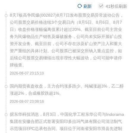
刷新
40
秒后刷新
8天7板高争民爆(002827)8月7日发布股票交易异常波动公告，
公司股票交易价格连续3个交易日内（8月5日、8月6日、8月7
日）收盘价格涨幅偏离值累计超过20%。截至目前公司主营业
务为民爆物品生产销售及爆破服务，公司尚未实际开展矿山投
资开发业务。截至目前，公司不存在涉及矿山资产注入和重大
资产重组的具体计划。公司股票已被深交所纳入重点监控，如
后续公司股票交易继续出现非理性大幅波动，公司可能申请停
牌核查。
2026-08-07 23:15:10
国内期货夜盘收盘，主力合约涨多跌少。纯碱涨超3%，乙二醇
涨超2%，合成橡胶跌超1%。
2026-08-07 23:08:16
据东华科技消息，8月3日，中国化学工程东华公司与Indorama
集团在安徽合肥正式签署安阳印多拉玛气体有限公司清洁制气
示范项目EPC总承包合同。项目位于河南省安阳市滑县先进制