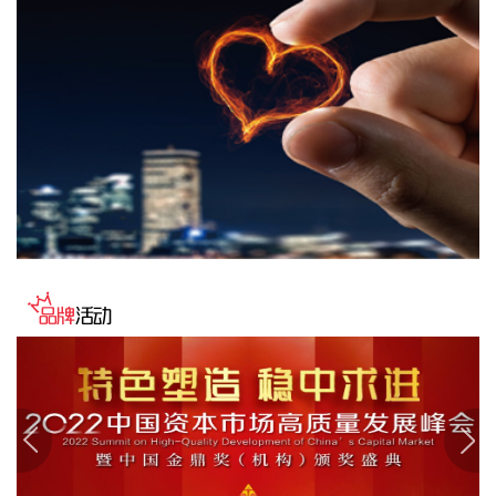
豚”发展态势及影响，系统安排部署台风暴雨洪水防御工作。
李国英要求，全力以赴做好六个方面重点工作。一要强化监测
预报预警。二要突出抓好山洪灾害防御。三要确保水利工程安
全度汛。四要强化流域水工程统一联合调度。五要统筹做好城
市外洪内涝防御。六要确保重要基础设施安全。
2026-08-07 22:14:22
美股存储股走低，美光科技跌超2%，SK海力士跌超5%，闪迪
跌超3%，西部数据跌超5%，希捷科技跌超9%。
2026-08-07 22:06:20
冠盛股份7月投资者关系活动记录表披露，冠盛东驰电池工厂
于4月开始调试工作，为提升工厂调试进度，国网温州供电公
司提前搭建10千伏临时线路协助公司推进设备调试进度。6月
25日，供电公司已顺利完成110千伏变电站的建设并顺利引入
市政电网进行供电。目前工厂已经进入全面联机调试工作，预
计调试周期为6—9个月。固液混合电池量产线尚未正式下线，
项目的最新动态以公司公开披露的信息为准。