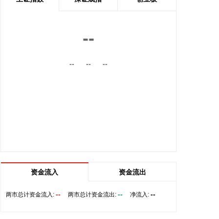
2026-08-07 06:58:09
当地时间8月6日，胡塞武装发表声明称，其武装力量
--
针对沙特方面在也门鲁瓦克、阿卜尔、塞尼耶等地区
以及多个军事营地的大规模集结目标实施了军事打
--
--
--
击，行动使用了多枚弹道导弹和无人机。 声明称，此
次行动旨在打击沙特方面准备对胡塞武装控制区发起
升级行动的军事集结。胡塞武装宣称，行动造成大量
亲沙特武装人员死伤，摧毁并焚毁了位于瓦迪阿口岸
附近多个军事营地、武器库及军事装备，并击毁大量
军用车辆。 声明警告沙特方面不要采取进一步军事行
动，否则将承担由此产生的后果；同时呼吁为沙特方
面作战的也门人员撤离相关军事营地。
2026-08-06 23:24:25
资金流入
资金流出
国内期货夜盘收盘，主力合约涨多跌少。焦炭、沥青
涨超2%，乙二醇、焦煤、瓶片等涨超1%。
--
--
--
两市总计资金流入:
两市总计资金流出:
净流入:
2026-08-06 23:11:12