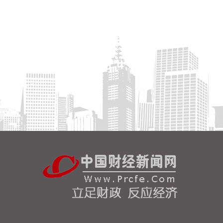
守牢金融安全底线，共同服务上海“五个中心”建设。
2026-08-06 22:16:16
映翰通(688080)8月6日公告，公司控股股东、实控人
李明、李红雨提议公司使用自有资金通过集中竞价交
易方式回购股份，回购完毕后将依法进行注销并减少
公司注册资本。回购资金总额不低于2000万元
（含），不超过3000万元（含）。
2026-08-06 22:12:42
据“浙江发布”，8月6日，浙江省委、省政府召开全省
防御应对13号台风“白海豚”工作部署会议，对做好全
省面上防台工作进行具体部署。 会议强调，要强化预
报预警，做到“早报、快报、多报”，多部门加密精细
化预报，健全预警叫应机制，全面覆盖重点群体；要
有序启动响应，科学把握“时、度、效”，全面激
活“1833”联合指挥体系，规范应急响应启动、会商研
判与信息报送流程；要加强风险排查管控，做到“无漏
洞、无死角、无盲区”，全覆盖排查管控各类安全隐