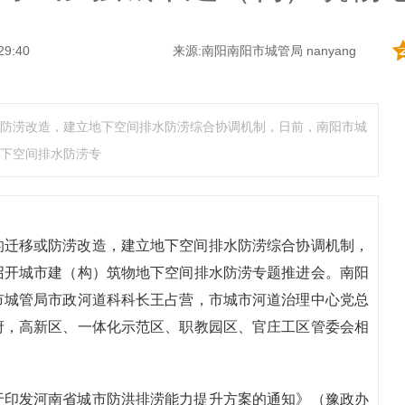
29:40
来源:南阳南阳市城管局 nanyang
防涝改造，建立地下空间排水防涝综合协调机制，日前，南阳市城
下空间排水防涝专
的迁移或防涝改造，建立地下空间排水防涝综合协调机制，
召开城市建（构）筑物地下空间排水防涝专题推进会。南阳
市城管局市政河道科科长王占营，市城市河道治理中心党总
府，高新区、一体化示范区、职教园区、官庄工区管委会相
于印发河南省城市防洪排涝能力提升方案的通知》（豫政办