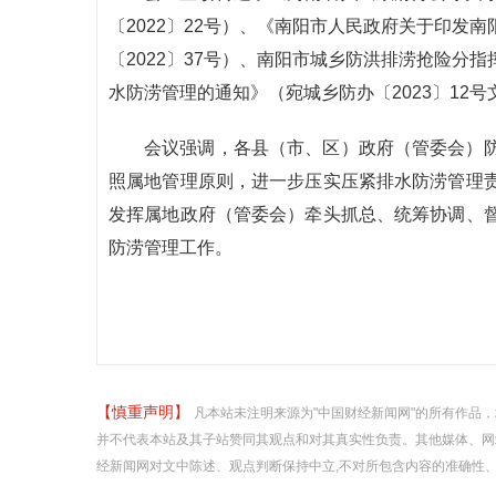
〔2022〕22号）、《南阳市人民政府关于印发
〔2022〕37号）、南阳市城乡防洪排涝抢险分
水防涝管理的通知》（宛城乡防办〔2023〕12
会议强调，各县（市、区）政府（管委会）
照属地管理原则，进一步压实压紧排水防涝管理
发挥属地政府（管委会）牵头抓总、统筹协调、
防涝管理工作。
【慎重声明】
凡本站未注明来源为"中国财经新闻网"的所有作品
并不代表本站及其子站赞同其观点和对其真实性负责。其他媒体、网
经新闻网对文中陈述、观点判断保持中立,不对所包含内容的准确性