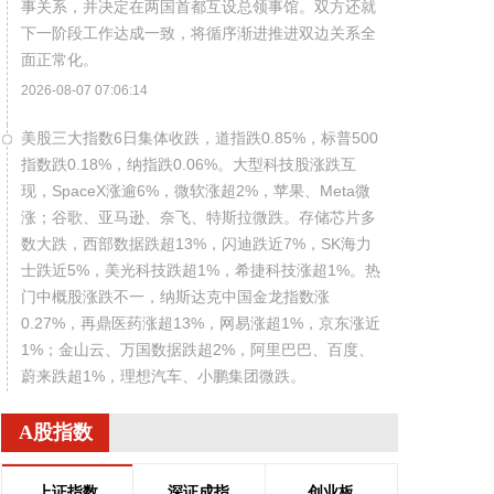
事关系，并决定在两国首都互设总领事馆。双方还就
下一阶段工作达成一致，将循序渐进推进双边关系全
面正常化。
2026-08-07 07:06:14
美股三大指数6日集体收跌，道指跌0.85%，标普500
指数跌0.18%，纳指跌0.06%。大型科技股涨跌互
现，SpaceX涨逾6%，微软涨超2%，苹果、Meta微
涨；谷歌、亚马逊、奈飞、特斯拉微跌。存储芯片多
数大跌，西部数据跌超13%，闪迪跌近7%，SK海力
士跌近5%，美光科技跌超1%，希捷科技涨超1%。热
门中概股涨跌不一，纳斯达克中国金龙指数涨
0.27%，再鼎医药涨超13%，网易涨超1%，京东涨近
1%；金山云、万国数据跌超2%，阿里巴巴、百度、
蔚来跌超1%，理想汽车、小鹏集团微跌。
2026-08-07 07:02:17
A股指数
美元指数6日上涨。衡量美元对六种主要货币的美元
指数当天上涨0.25%，在汇市尾市收于99.930。
上证指数
深证成指
创业板