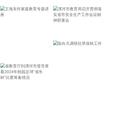
创源股份(300703)8月6日在互动平台回复称，公司目
前并未自建算力中心，更多聚焦于算力资源的应用，
通过与外部算力服务商合作，积极建设AIGC技术平
台。目前AIGC技术平台对公司业绩不产生直接影
响。
漯河市教育局召开贯彻落
2026-08-06 22:24:14
实省市安全生产工作会议
纳斯达克100指数转涨，标普500指数涨0.2%。美光
精神部署会
科技转涨，此前一度跌超7%。希捷科技收复8%的跌
王海东作家庭教育专题讲
幅后涨近2%。其他存储股也大幅收窄跌幅。
座
2026-08-06 22:20:19
据上海市国资委消息，8月6日，上海市国资委党委书
记、主任周小全接待上海清算所党委书记、董事长马
省教育厅到漯河市督导查
陈向凡调研抗旱保秋工作
贱阳一行，双方围绕自贸离岸债等新型金融工具运
看2024年校园足球“省长
用、套期保值等风险管理领域的合作开展深入交流。
杯”比赛筹备情况
双方表示，将深入贯彻落实十二届市委九次全会精
神，以协同机制为纽带，持续推动金融基础设施资源
与市属国资产业布局深度联动，立足服务实体经济、