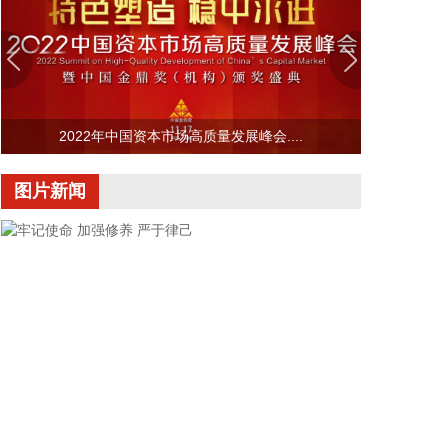
前三大客户中有两家主业与ATE相关，另一家是光模
块领域的领军企业。从公司业务类别看，PCB制板业
务订单每月呈较快增长态势，部分瓶颈工序产能已经
满产，订单有所积压，相关扩产设备正在添置中，公
司将结合订单增长的需求加快产能的完全释放，以更
2022年中国资本市场高质量发展峰会....
好地满足客户需求。 从目前的情况看，公司营业收入
加速增长的趋势没有变，预计今年下半年的销售增速
图片新闻
明显高于上半年，毛利率随着产能利用率的提升也在
稳步提升。
2026-08-06 22:36:20
8月6日，中交集团党委书记、董事长宋海良在福建宁
德与宁德时代新能源科技股份有限公司创始人、董事
长兼总经理曾毓群举行会谈。双方围绕深化新能源、
交能融合、绿色发展、科技创新等领域合作进行深入
交流。
2026-08-06 22:28:22
牢记使命 加强修养 严于律己