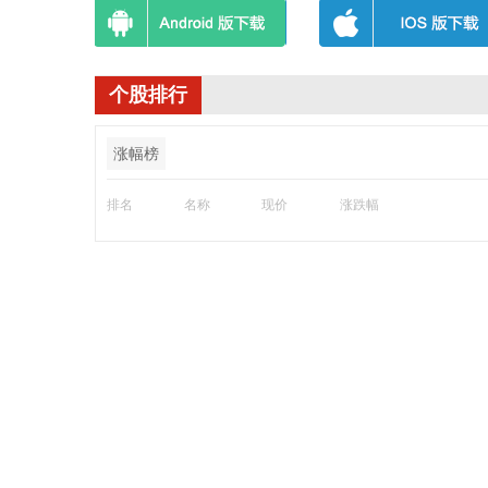
个股排行
涨幅榜
排名
名称
现价
涨跌幅