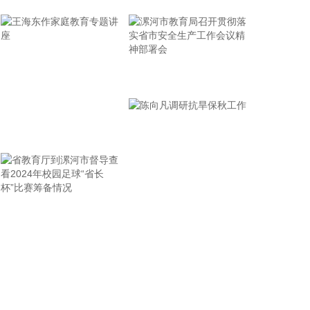
省面上防台工作进行具体部署。 会议强调，要强化预
报预警，做到“早报、快报、多报”，多部门加密精细
化预报，健全预警叫应机制，全面覆盖重点群体；要
有序启动响应，科学把握“时、度、效”，全面激
活“1833”联合指挥体系，规范应急响应启动、会商研
漯河市教育局召开贯彻落
判与信息报送流程；要加强风险排查管控，做到“无漏
实省市安全生产工作会议
洞、无死角、无盲区”，全覆盖排查管控各类安全隐
精神部署会
患；要聚焦小流域、山塘水库、在建水利工程及海塘
王海东作家庭教育专题讲
安全，做到“早动、快动、小动”，检修加固各类水利
设施与薄弱海塘；要提前组织人员转移，做到“不漏一
座
户、不落一人”，按时分段完成各类风险区域人员转
移；要强化应急准备，做到力量下沉、保障下倾，前
置各类抢险救援队伍，配齐调试防汛救灾物资装备，
省教育厅到漯河市督导查
陈向凡调研抗旱保秋工作
充实海上救援力量；要从严从细管控重点船舶，摸清
底数、分类避风、强化闭环，确保“船靠岸、避到
看2024年校园足球“省长
位”；要全员全域落实海上人员撤离，严格执行标准，
杯”比赛筹备情况
严防人员回流，确保“人上岸、零留守”；要切实加强
客运船舶管理，刚性落实停航要求，妥善安置旅客，
确保“客停渡、零营运”；要扎实做好宣传引导工作，