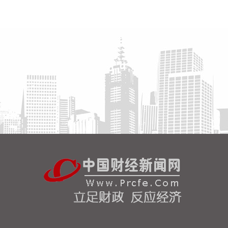
高频滚动发布权威信息，针对沿海群众、渔民、游客
等重点群体加强动员。
2026-08-06 22:00:41
依顿电子(603328)8月6日公告，拟向包括公司控股股
东九洲集团在内的不超过35名特定投资者，发行股票
募资不超过20亿元，用于高端印制电路板智能制造项
目及补充流动资金。其中，九洲集团拟以现金方式认
购此次发行股份金额不低于5亿元（含）且不高于10
亿元（含）。
2026-08-06 21:45:44
美股三大指数开盘涨跌不一，标普500指数涨
0.07%，道指涨0.19%，纳指跌0.34%。存储股多数
走低，闪迪跌超12%，西部数据跌超19%。
2026-08-06 21:39:02
潍柴动力8月6日在互动平台表示，公司没有可回收航
空发动机相关业务。