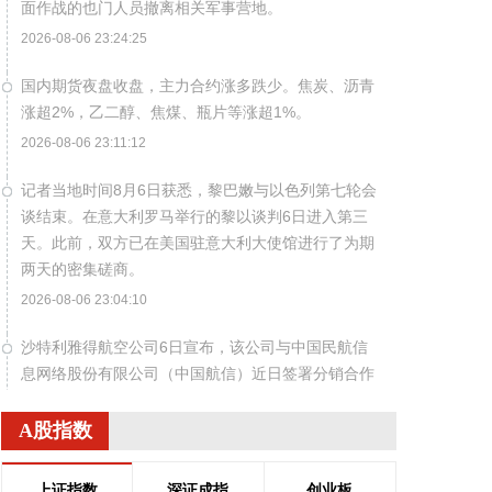
面作战的也门人员撤离相关军事营地。
2026-08-06 23:24:25
国内期货夜盘收盘，主力合约涨多跌少。焦炭、沥青
涨超2%，乙二醇、焦煤、瓶片等涨超1%。
2026-08-06 23:11:12
记者当地时间8月6日获悉，黎巴嫩与以色列第七轮会
谈结束。在意大利罗马举行的黎以谈判6日进入第三
天。此前，双方已在美国驻意大利大使馆进行了为期
两天的密集磋商。
2026-08-06 23:04:10
沙特利雅得航空公司6日宣布，该公司与中国民航信
息网络股份有限公司（中国航信）近日签署分销合作
协议，以进一步深化合作，加强沙特与中国之间的航
空互联互通。 根据协议，双方将围绕全渠道分销、现
A股指数
代航空零售、数字化创新及未来旅客体验等领域开展
合作。此协议还支持利雅得航空持续拓展包括中国在
上证指数
深证成指
创业板