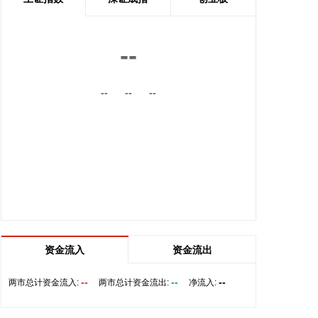
内的国际航线网络。
2026-08-06 22:56:17
--
一博科技8月6日接受机构调研时表示，截至目前，公
司销售订单签单金额与去年同期相比增长超过70%，
--
--
--
增速整体上逐月提高，增长较快的领域有ATE产品、
光模块、机器人及其他与人工智能相关的领域，公司
前三大客户中有两家主业与ATE相关，另一家是光模
块领域的领军企业。从公司业务类别看，PCB制板业
务订单每月呈较快增长态势，部分瓶颈工序产能已经
满产，订单有所积压，相关扩产设备正在添置中，公
司将结合订单增长的需求加快产能的完全释放，以更
好地满足客户需求。 从目前的情况看，公司营业收入
加速增长的趋势没有变，预计今年下半年的销售增速
明显高于上半年，毛利率随着产能利用率的提升也在
资金流入
资金流出
稳步提升。
--
--
--
两市总计资金流入:
两市总计资金流出:
净流入:
2026-08-06 22:36:20
8月6日，中交集团党委书记、董事长宋海良在福建宁