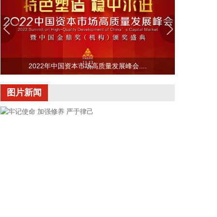
记、主任周小全接待上海清算所党委书记、董事长马
贱阳一行，双方围绕自贸离岸债等新型金融工具运
用、套期保值等风险管理领域的合作开展深入交流。
双方表示，将深入贯彻落实十二届市委九次全会精
神，以协同机制为纽带，持续推动金融基础设施资源
2022年中国资本市场高质量发展峰会....
与市属国资产业布局深度联动，立足服务实体经济、
守牢金融安全底线，共同服务上海“五个中心”建设。
图片新闻
2026-08-06 22:16:16
映翰通(688080)8月6日公告，公司控股股东、实控人
李明、李红雨提议公司使用自有资金通过集中竞价交
易方式回购股份，回购完毕后将依法进行注销并减少
公司注册资本。回购资金总额不低于2000万元
（含），不超过3000万元（含）。
2026-08-06 22:12:42
据“浙江发布”，8月6日，浙江省委、省政府召开全省
防御应对13号台风“白海豚”工作部署会议，对做好全
牢记使命 加强修养 严于律己