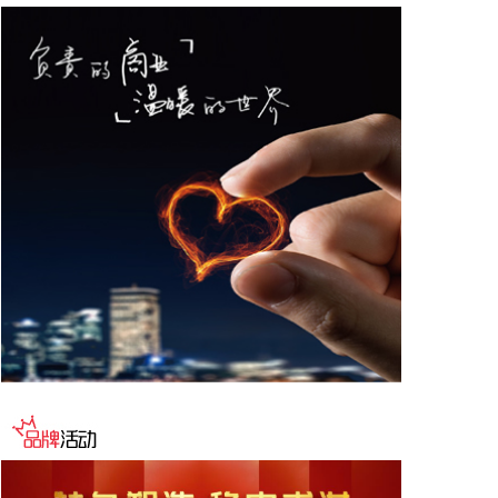
德与宁德时代新能源科技股份有限公司创始人、董事
长兼总经理曾毓群举行会谈。双方围绕深化新能源、
交能融合、绿色发展、科技创新等领域合作进行深入
交流。
2026-08-06 22:28:22
创源股份(300703)8月6日在互动平台回复称，公司目
前并未自建算力中心，更多聚焦于算力资源的应用，
通过与外部算力服务商合作，积极建设AIGC技术平
台。目前AIGC技术平台对公司业绩不产生直接影
响。
2026-08-06 22:24:14
纳斯达克100指数转涨，标普500指数涨0.2%。美光
科技转涨，此前一度跌超7%。希捷科技收复8%的跌
幅后涨近2%。其他存储股也大幅收窄跌幅。
2026-08-06 22:20:19
据上海市国资委消息，8月6日，上海市国资委党委书