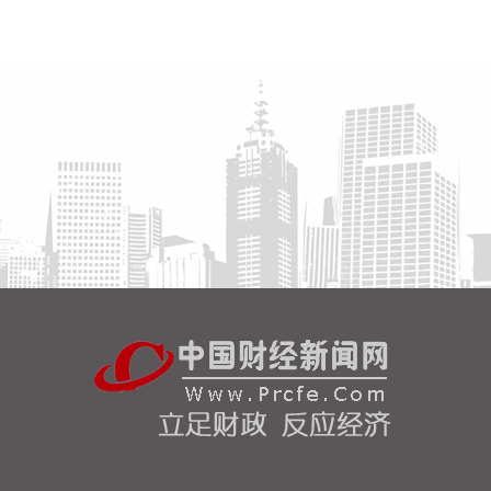
高频滚动发布权威信息，针对沿海群众、渔民、游客
等重点群体加强动员。
2026-08-06 22:00:41
依顿电子(603328)8月6日公告，拟向包括公司控股股
东九洲集团在内的不超过35名特定投资者，发行股票
募资不超过20亿元，用于高端印制电路板智能制造项
目及补充流动资金。其中，九洲集团拟以现金方式认
购此次发行股份金额不低于5亿元（含）且不高于10
亿元（含）。
2026-08-06 21:45:44
美股三大指数开盘涨跌不一，标普500指数涨
0.07%，道指涨0.19%，纳指跌0.34%。存储股多数
走低，闪迪跌超12%，西部数据跌超19%。
2026-08-06 21:39:02
潍柴动力8月6日在互动平台表示，公司没有可回收航
空发动机相关业务。