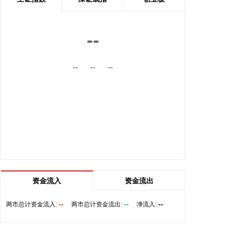
内的国际航线网络。
2026-08-06 22:56:17
--
一博科技8月6日接受机构调研时表示，截至目前，公
司销售订单签单金额与去年同期相比增长超过70%，
--
--
--
增速整体上逐月提高，增长较快的领域有ATE产品、
光模块、机器人及其他与人工智能相关的领域，公司
前三大客户中有两家主业与ATE相关，另一家是光模
块领域的领军企业。从公司业务类别看，PCB制板业
务订单每月呈较快增长态势，部分瓶颈工序产能已经
满产，订单有所积压，相关扩产设备正在添置中，公
司将结合订单增长的需求加快产能的完全释放，以更
好地满足客户需求。 从目前的情况看，公司营业收入
加速增长的趋势没有变，预计今年下半年的销售增速
明显高于上半年，毛利率随着产能利用率的提升也在
资金流入
资金流出
稳步提升。
--
--
--
两市总计资金流入:
两市总计资金流出:
净流入:
2026-08-06 22:36:20
8月6日，中交集团党委书记、董事长宋海良在福建宁