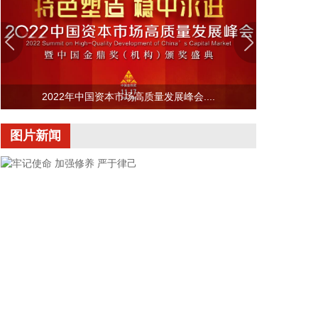
记、主任周小全接待上海清算所党委书记、董事长马
贱阳一行，双方围绕自贸离岸债等新型金融工具运
用、套期保值等风险管理领域的合作开展深入交流。
双方表示，将深入贯彻落实十二届市委九次全会精
神，以协同机制为纽带，持续推动金融基础设施资源
2022年中国资本市场高质量发展峰会....
与市属国资产业布局深度联动，立足服务实体经济、
守牢金融安全底线，共同服务上海“五个中心”建设。
图片新闻
2026-08-06 22:16:16
映翰通(688080)8月6日公告，公司控股股东、实控人
李明、李红雨提议公司使用自有资金通过集中竞价交
易方式回购股份，回购完毕后将依法进行注销并减少
公司注册资本。回购资金总额不低于2000万元
（含），不超过3000万元（含）。
2026-08-06 22:12:42
据“浙江发布”，8月6日，浙江省委、省政府召开全省
防御应对13号台风“白海豚”工作部署会议，对做好全
牢记使命 加强修养 严于律己