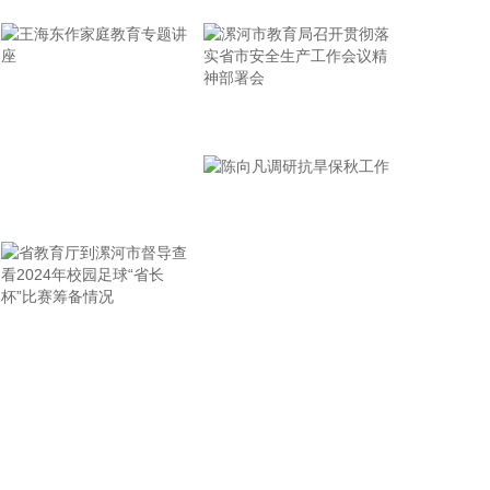
省面上防台工作进行具体部署。 会议强调，要强化预
报预警，做到“早报、快报、多报”，多部门加密精细
化预报，健全预警叫应机制，全面覆盖重点群体；要
有序启动响应，科学把握“时、度、效”，全面激
活“1833”联合指挥体系，规范应急响应启动、会商研
漯河市教育局召开贯彻落
判与信息报送流程；要加强风险排查管控，做到“无漏
实省市安全生产工作会议
洞、无死角、无盲区”，全覆盖排查管控各类安全隐
精神部署会
患；要聚焦小流域、山塘水库、在建水利工程及海塘
王海东作家庭教育专题讲
安全，做到“早动、快动、小动”，检修加固各类水利
设施与薄弱海塘；要提前组织人员转移，做到“不漏一
座
户、不落一人”，按时分段完成各类风险区域人员转
移；要强化应急准备，做到力量下沉、保障下倾，前
置各类抢险救援队伍，配齐调试防汛救灾物资装备，
省教育厅到漯河市督导查
陈向凡调研抗旱保秋工作
充实海上救援力量；要从严从细管控重点船舶，摸清
底数、分类避风、强化闭环，确保“船靠岸、避到
看2024年校园足球“省长
位”；要全员全域落实海上人员撤离，严格执行标准，
杯”比赛筹备情况
严防人员回流，确保“人上岸、零留守”；要切实加强
客运船舶管理，刚性落实停航要求，妥善安置旅客，
确保“客停渡、零营运”；要扎实做好宣传引导工作，