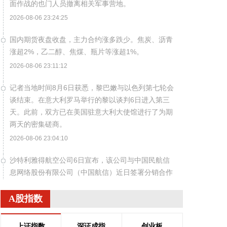
面作战的也门人员撤离相关军事营地。
2026-08-06 23:24:25
国内期货夜盘收盘，主力合约涨多跌少。焦炭、沥青
涨超2%，乙二醇、焦煤、瓶片等涨超1%。
2026-08-06 23:11:12
记者当地时间8月6日获悉，黎巴嫩与以色列第七轮会
谈结束。在意大利罗马举行的黎以谈判6日进入第三
天。此前，双方已在美国驻意大利大使馆进行了为期
两天的密集磋商。
2026-08-06 23:04:10
沙特利雅得航空公司6日宣布，该公司与中国民航信
息网络股份有限公司（中国航信）近日签署分销合作
协议，以进一步深化合作，加强沙特与中国之间的航
空互联互通。 根据协议，双方将围绕全渠道分销、现
A股指数
代航空零售、数字化创新及未来旅客体验等领域开展
合作。此协议还支持利雅得航空持续拓展包括中国在
上证指数
深证成指
创业板