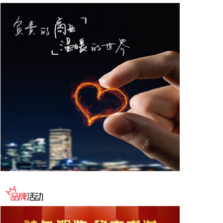
德与宁德时代新能源科技股份有限公司创始人、董事
长兼总经理曾毓群举行会谈。双方围绕深化新能源、
交能融合、绿色发展、科技创新等领域合作进行深入
交流。
2026-08-06 22:28:22
创源股份(300703)8月6日在互动平台回复称，公司目
前并未自建算力中心，更多聚焦于算力资源的应用，
通过与外部算力服务商合作，积极建设AIGC技术平
台。目前AIGC技术平台对公司业绩不产生直接影
响。
2026-08-06 22:24:14
纳斯达克100指数转涨，标普500指数涨0.2%。美光
科技转涨，此前一度跌超7%。希捷科技收复8%的跌
幅后涨近2%。其他存储股也大幅收窄跌幅。
2026-08-06 22:20:19
据上海市国资委消息，8月6日，上海市国资委党委书