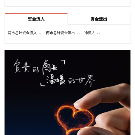
业和服务机构代表，以及中国跨境电商50人论坛、中国国际电
子商务中心的专家，围绕完善智慧物流体系与航线网络、构建
跨境电商生态体系、拓展跨境电商新业态、建立长效流量机
资金流入
资金流出
制、加强品牌宣传推广等提出意见建议。 刘小明表示，希望政
企同心合力，构建亲清政商关系，搭建常态化政企沟通机制，
--
--
--
两市总计资金流入:
两市总计资金流出:
净流入:
以政府的精准施策、企业的灵活创新，共建海南跨境电商出海
产业基地、自贸港跨境电商一站式服务平台，推动政策红利和
市场活力深度耦合，使海南在全球跨境电商版图中占据独特地
位。
2026-08-07 22:18:12
8月7日下午，国家防总副总指挥、水利部部长李国英主持专题
会商，视频连线水利部长江、黄河、淮河、海河、珠江、松
辽、太湖等流域管理机构，分析研判今年第13号台风“白海
豚”发展态势及影响，系统安排部署台风暴雨洪水防御工作。
李国英要求，全力以赴做好六个方面重点工作。一要强化监测
预报预警。二要突出抓好山洪灾害防御。三要确保水利工程安
全度汛。四要强化流域水工程统一联合调度。五要统筹做好城
市外洪内涝防御。六要确保重要基础设施安全。