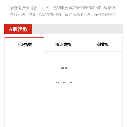
据包钢股份消息，近日，包钢股份成功研制出800MPa级增强
成形性稀土热轧汽车结构用钢。该产品采用“稀土净化钢质+纳
米析出强化”复合技术，兼具高强度、高塑性与优异的扩孔性
能，可适用于商用车高承载、复杂变形的汽车结构件。产品已
A股指数
通过某知名商用车配套厂的试模及批量应用验证。
2026-08-07 22:38:11
上证指数
深证成指
创业板
南大光电(300346)在互动平台表示，公司三甲基铟年产能共计
5吨，其中可用于磷化铟生产的高纯三甲基铟产能根据市场情
--
况进行上调，目前约为2吨/年。公司积极关注市场，加快业务
向高端化合物方向优化整合。
--
--
--
2026-08-07 22:26:18
据海南日报，8月7日，海南省政府与跨境电商企业座谈会在海
口举行，以政企面对面的形式听取跨境电商平台企业和服务机
构意见建议，共促海南跨境电商高质量发展。省长刘小明主持
会议。 京东集团、抖音集团、WB中国商家服务中心、蚂蚁集
团、菜鸟集团、海南跨境电商公共服务中心等跨境电商平台企