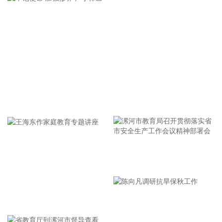
口建设注入强劲动能。
2026-08-07 21:39:20
上海市气象台介绍，台风“白海豚”强度强，环流尺度大，七级
风圈半径超过400公里，北侧结构密实，云雨带发展旺盛，对
上海市的影响呈现“风长雨强”的特点。 台风“白海豚”登陆后深
入内陆的走向还存在较大不确定性，受到东西两环副热带高压
的影响，后期如果台风残涡在上海西侧回旋少动，对上海的影
牢记使命 加强修养 严于律己
响可能会长达4天，过程风雨影响都会比较大。 台风登陆并深
入内陆后，低空风切变较大，容易出现龙卷风，所以10日左
右“白海豚”登陆后要警惕龙卷风的可能性，气象部门也将密切
监测，做好研判和预警。
2026-08-07 21:39:19
漯河市教育局召开贯彻落实省
北京市住房和城乡建设委员会、北京市规划和自然资源委员
市安全生产工作会议精神部署
会、北京住房公积金管理中心7日晚联合印发《关于进一步优
会
化调整本市房地产政策的通知》。通知提出，适度提高住房公
王海东作家庭教育专题讲座
积金最高贷款额度。购房家庭中1人为公积金缴存人的，购买