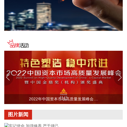
2026-08-07 22:14:22
美股存储股走低，美光科技跌超2%，SK海力士跌超5%，闪迪
跌超3%，西部数据跌超5%，希捷科技跌超9%。
2026-08-07 22:06:20
冠盛股份7月投资者关系活动记录表披露，冠盛东驰电池工厂
于4月开始调试工作，为提升工厂调试进度，国网温州供电公
司提前搭建10千伏临时线路协助公司推进设备调试进度。6月
25日，供电公司已顺利完成110千伏变电站的建设并顺利引入
市政电网进行供电。目前工厂已经进入全面联机调试工作，预
计调试周期为6—9个月。固液混合电池量产线尚未正式下线，
项目的最新动态以公司公开披露的信息为准。
2026-08-07 22:04:03
2022年中国资本市场高质量发展峰会....
据青岛港公众号消息，8月7日，山东港口青岛港与青岛科技大
学在山港大厦签署战略合作协议。根据协议，双方将充分发挥
图片新闻
各自优势，强化资源共享、优势互补，加快培育新质生产力，
着力打造一批可复制、可推广的示范应用场景，为智慧绿色港