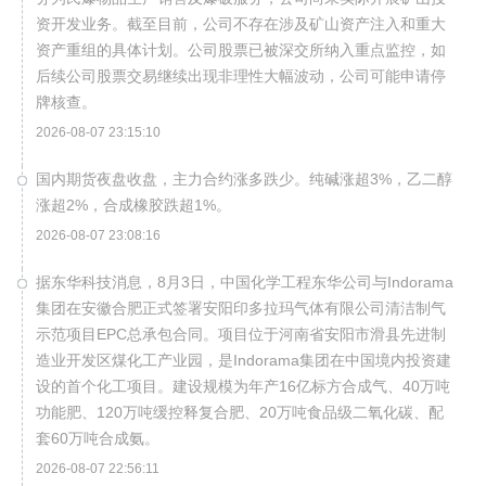
资开发业务。截至目前，公司不存在涉及矿山资产注入和重大
资产重组的具体计划。公司股票已被深交所纳入重点监控，如
后续公司股票交易继续出现非理性大幅波动，公司可能申请停
牌核查。
2026-08-07 23:15:10
国内期货夜盘收盘，主力合约涨多跌少。纯碱涨超3%，乙二醇
涨超2%，合成橡胶跌超1%。
2026-08-07 23:08:16
据东华科技消息，8月3日，中国化学工程东华公司与Indorama
集团在安徽合肥正式签署安阳印多拉玛气体有限公司清洁制气
示范项目EPC总承包合同。项目位于河南省安阳市滑县先进制
造业开发区煤化工产业园，是Indorama集团在中国境内投资建
设的首个化工项目。建设规模为年产16亿标方合成气、40万吨
功能肥、120万吨缓控释复合肥、20万吨食品级二氧化碳、配
套60万吨合成氨。
2026-08-07 22:56:11