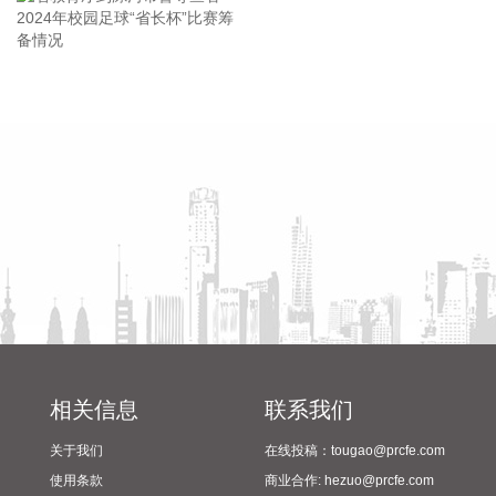
首套住房公积金贷款最高贷款额度为120万元，二套住房公积
金贷款最高额度为100万元；夫妻双方均为缴存人的，购买首
套住房公积金贷款最高贷款额度为240万元，二套住房公积金
贷款最高额度为200万元。符合以下条件的，最高贷款额度可
省教育厅到漯河市督导查看
陈向凡调研抗旱保秋工作
进一步上浮： 1.城六区户籍居民家庭，在城六区外购买首套住
2024年校园足球“省长杯”比赛
房的，最高可上浮20万元； 2.购买住房符合本市建筑绿色发展
筹备情况
支持政策的，最高可上浮40万元； 3.本市户籍二孩及以上多子
女家庭购买住房的，可上浮40万元。 同时符合多项条件的，最
高贷款额度可叠加上浮，购房家庭中1人为公积金缴存人的，
最高上浮60万元；夫妻双方均为缴存人的，最高上浮100万
元。实际贷款额度依据购房家庭还款能力确定。
2026-08-07 21:32:25
据中国工程机械工业协会对挖掘机主要制造企业统计，2026年
7月销售各类挖掘机19521台，同比增长13.9%。其中：国内销
量7608台（含电动挖掘机41台），同比增长4.13%；出口
相关信息
联系我们
11913台（含电动挖掘机62台），同比增长21.2%。 2026年1
关于我们
在线投稿：tougao@prcfe.com
—7月，共销售挖掘机171841台，同比增长24.8%。其中：国
内销量86633台（含电动挖掘机227台），同比增长18.8%；出
使用条款
商业合作: hezuo@prcfe.com