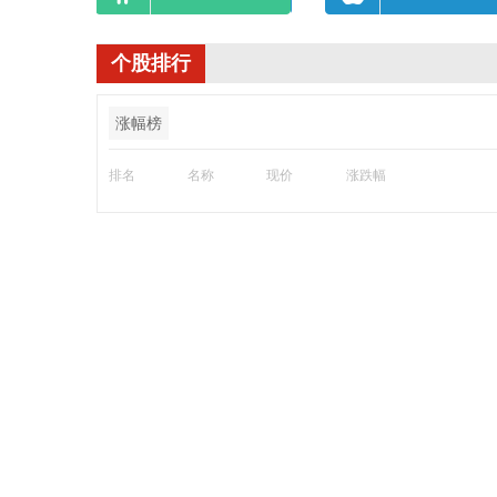
个股排行
涨幅榜
排名
名称
现价
涨跌幅