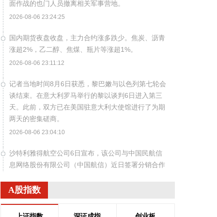
面作战的也门人员撤离相关军事营地。
2026-08-06 23:24:25
国内期货夜盘收盘，主力合约涨多跌少。焦炭、沥青
涨超2%，乙二醇、焦煤、瓶片等涨超1%。
2026-08-06 23:11:12
记者当地时间8月6日获悉，黎巴嫩与以色列第七轮会
谈结束。在意大利罗马举行的黎以谈判6日进入第三
天。此前，双方已在美国驻意大利大使馆进行了为期
两天的密集磋商。
2026-08-06 23:04:10
沙特利雅得航空公司6日宣布，该公司与中国民航信
息网络股份有限公司（中国航信）近日签署分销合作
协议，以进一步深化合作，加强沙特与中国之间的航
空互联互通。 根据协议，双方将围绕全渠道分销、现
A股指数
代航空零售、数字化创新及未来旅客体验等领域开展
合作。此协议还支持利雅得航空持续拓展包括中国在
上证指数
深证成指
创业板