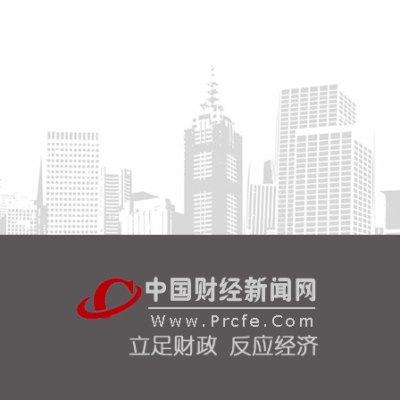
高频滚动发布权威信息，针对沿海群众、渔民、游客
等重点群体加强动员。
2026-08-06 22:00:41
依顿电子(603328)8月6日公告，拟向包括公司控股股
东九洲集团在内的不超过35名特定投资者，发行股票
募资不超过20亿元，用于高端印制电路板智能制造项
目及补充流动资金。其中，九洲集团拟以现金方式认
购此次发行股份金额不低于5亿元（含）且不高于10
亿元（含）。
2026-08-06 21:45:44
美股三大指数开盘涨跌不一，标普500指数涨
0.07%，道指涨0.19%，纳指跌0.34%。存储股多数
走低，闪迪跌超12%，西部数据跌超19%。
2026-08-06 21:39:02
潍柴动力8月6日在互动平台表示，公司没有可回收航
空发动机相关业务。