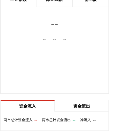
内的国际航线网络。
2026-08-06 22:56:17
--
一博科技8月6日接受机构调研时表示，截至目前，公
司销售订单签单金额与去年同期相比增长超过70%，
--
--
--
增速整体上逐月提高，增长较快的领域有ATE产品、
光模块、机器人及其他与人工智能相关的领域，公司
前三大客户中有两家主业与ATE相关，另一家是光模
块领域的领军企业。从公司业务类别看，PCB制板业
务订单每月呈较快增长态势，部分瓶颈工序产能已经
满产，订单有所积压，相关扩产设备正在添置中，公
司将结合订单增长的需求加快产能的完全释放，以更
好地满足客户需求。 从目前的情况看，公司营业收入
加速增长的趋势没有变，预计今年下半年的销售增速
明显高于上半年，毛利率随着产能利用率的提升也在
资金流入
资金流出
稳步提升。
--
--
--
两市总计资金流入:
两市总计资金流出:
净流入:
2026-08-06 22:36:20
8月6日，中交集团党委书记、董事长宋海良在福建宁