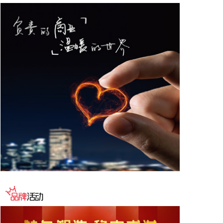
德与宁德时代新能源科技股份有限公司创始人、董事
长兼总经理曾毓群举行会谈。双方围绕深化新能源、
交能融合、绿色发展、科技创新等领域合作进行深入
交流。
2026-08-06 22:28:22
创源股份(300703)8月6日在互动平台回复称，公司目
前并未自建算力中心，更多聚焦于算力资源的应用，
通过与外部算力服务商合作，积极建设AIGC技术平
台。目前AIGC技术平台对公司业绩不产生直接影
响。
2026-08-06 22:24:14
纳斯达克100指数转涨，标普500指数涨0.2%。美光
科技转涨，此前一度跌超7%。希捷科技收复8%的跌
幅后涨近2%。其他存储股也大幅收窄跌幅。
2026-08-06 22:20:19
据上海市国资委消息，8月6日，上海市国资委党委书