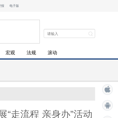
经报
电子版
宏观
法规
滚动
“走流程 亲身办”活动