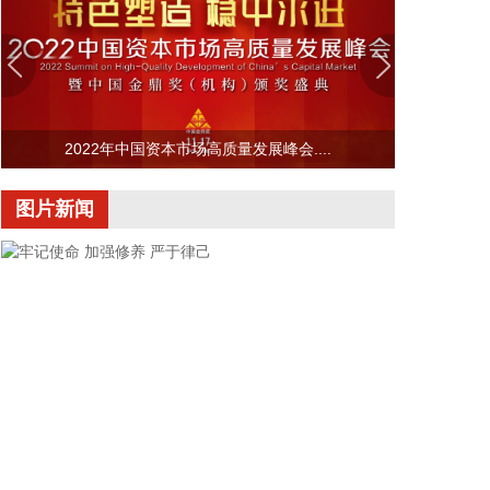
记、主任周小全接待上海清算所党委书记、董事长马
贱阳一行，双方围绕自贸离岸债等新型金融工具运
用、套期保值等风险管理领域的合作开展深入交流。
双方表示，将深入贯彻落实十二届市委九次全会精
神，以协同机制为纽带，持续推动金融基础设施资源
2022年中国资本市场高质量发展峰会....
与市属国资产业布局深度联动，立足服务实体经济、
守牢金融安全底线，共同服务上海“五个中心”建设。
图片新闻
2026-08-06 22:16:16
映翰通(688080)8月6日公告，公司控股股东、实控人
李明、李红雨提议公司使用自有资金通过集中竞价交
易方式回购股份，回购完毕后将依法进行注销并减少
公司注册资本。回购资金总额不低于2000万元
（含），不超过3000万元（含）。
2026-08-06 22:12:42
据“浙江发布”，8月6日，浙江省委、省政府召开全省
防御应对13号台风“白海豚”工作部署会议，对做好全
牢记使命 加强修养 严于律己