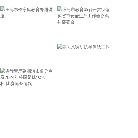
省面上防台工作进行具体部署。 会议强调，要强化预
报预警，做到“早报、快报、多报”，多部门加密精细
化预报，健全预警叫应机制，全面覆盖重点群体；要
有序启动响应，科学把握“时、度、效”，全面激
活“1833”联合指挥体系，规范应急响应启动、会商研
漯河市教育局召开贯彻落
判与信息报送流程；要加强风险排查管控，做到“无漏
实省市安全生产工作会议
洞、无死角、无盲区”，全覆盖排查管控各类安全隐
精神部署会
患；要聚焦小流域、山塘水库、在建水利工程及海塘
王海东作家庭教育专题讲
安全，做到“早动、快动、小动”，检修加固各类水利
设施与薄弱海塘；要提前组织人员转移，做到“不漏一
座
户、不落一人”，按时分段完成各类风险区域人员转
移；要强化应急准备，做到力量下沉、保障下倾，前
置各类抢险救援队伍，配齐调试防汛救灾物资装备，
省教育厅到漯河市督导查
陈向凡调研抗旱保秋工作
充实海上救援力量；要从严从细管控重点船舶，摸清
底数、分类避风、强化闭环，确保“船靠岸、避到
看2024年校园足球“省长
位”；要全员全域落实海上人员撤离，严格执行标准，
杯”比赛筹备情况
严防人员回流，确保“人上岸、零留守”；要切实加强
客运船舶管理，刚性落实停航要求，妥善安置旅客，
确保“客停渡、零营运”；要扎实做好宣传引导工作，