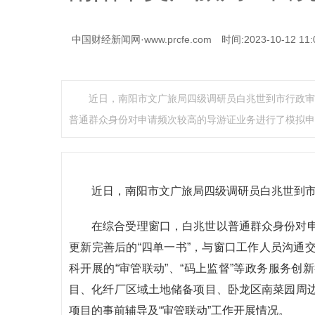
中国财经新闻网·www.prcfe.com
时间:2023-10-12 11:
近日，南阳市文广旅局四级调研员白兆世到市行政审
普通群众身份对申请频次较高的导游证业务进行了模拟申
近日，南阳市文广旅局四级调研员白兆世到市
在综合受理窗口，白兆世以普通群众身份对
更新完善后的“四单一书”，与窗口工作人员沟通
科开展的“审管联动”、“码上监督”等政务服务
目、化纤厂区域土地储备项目、卧龙区南菜园周
项目的事前辅导及“审管联动”工作开展情况。