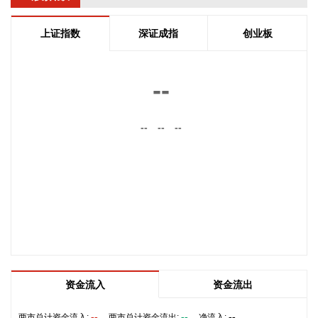
能源金属板块盘初走强，截至发稿，寒锐钴业、腾远钴业涨超
10%，华友钴业、融捷股份、永杉锂业等跟涨。
上证指数
深证成指
创业板
2026-08-07 09:38:26
8月7日，三大指数开盘涨跌不一，沪指跌0.1%，深证成指涨
--
0.3%，创业板指涨0.62%。盘面上，能源金属、油气开采等板
块涨幅居前。
--
--
--
2026-08-07 09:32:22
8月7日，央行公开市场开展10亿元7天期逆回购操作，操作利
率1.40%。
2026-08-07 09:28:09
8月6日，第十届金砖国家工业部长会议在印度斋浦尔召开，中
国工业和信息化部总工程师王卫明出席会议并发言。金砖各国
工业主管部门及联合国工业发展组织代表围绕中小企业发展、
光伏产业转型、初创企业赋能、物流体系建设等议题深入交
资金流入
资金流出
流。 本次会议通过了《第十届金砖国家工业部长会议联合宣
言》，批准了光伏产业工作组职责文件和行动计划、中小企业
--
--
--
两市总计资金流入:
两市总计资金流出:
净流入: