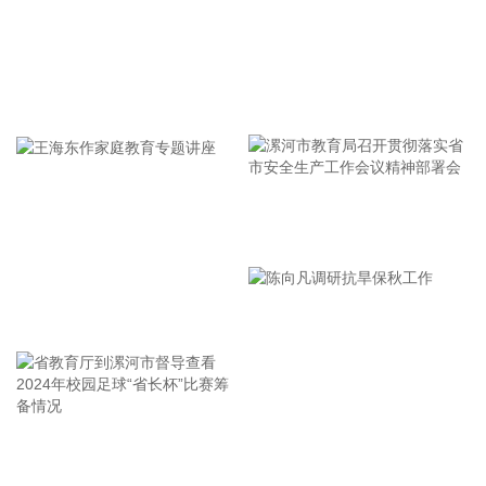
深交所公告，根据有关规定，港股通标的证券名单调入晶合集
成（02249.HK）并自2026年8月7日起生效。
2026-08-07 08:45:13
牢记使命 加强修养 严于律己
记者今天（7日）从工业和信息化部了解到，今年上半年，中
小企业经济运行总体平稳，主要指标保持较快增长，企业效益
持续改善。 今年上半年，规模以上工业中小企业增加值同比增
长5.8%，营业收入同比增长7.7%，为2023年以来同期最高水
平，利润总额同比增长16.9%，为2022年以来同期最高水平，
漯河市教育局召开贯彻落实省
生产经营稳步向好，盈利能力持续增强。 分行业看，31个制造
市安全生产工作会议精神部署
业大类行业中18个行业规模以上中小企业利润总额保持增长，
会
计算机及通信电子设备、有色金属冶炼和压延加工业、化学原
王海东作家庭教育专题讲座
料和化学制品制造业增速较快，上游及高技术行业利润高速增
长，拉动作用明显。
2026-08-07 08:30:29
据安徽省人民政府网公众号消息，8月6日，安徽省新一代信息
省教育厅到漯河市督导查看
陈向凡调研抗旱保秋工作
技术暨新一代半导体、第六代移动通信产业推进会在合肥召