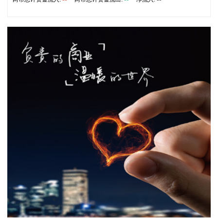
工作组合作框架、初创企业行动计划。
2026-08-07 09:25:18
恒指低开0.01%，恒生科技指数涨0.26%。
2026-08-07 09:25:18
8月7日，人民币对美元中间价调贬9个基点，报6.7904，上一
交易日中间价6.7895。
2026-08-07 09:18:22
据广钢气体消息，8月6日，广钢气体与韩国头部工业气体服务
商AirFirst正式签署实质性长期战略合作协议。双方将建立常态
化技术共创与市场联动机制，围绕广钢气体自研的“Super-N”超
高纯制氮解决方案开展联合迭代与场景优化，针对韩国先进半
导体制程标准持续打磨定制化供气体系，推动技术方案在海外
高端产线完成验证与规模化交付。
2026-08-07 09:10:13
国内期货早盘开盘多数上涨，原油涨近4%，沥青、燃油等涨超