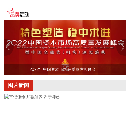
2%，甲醇、焦煤等涨超1%；铂、沪镍、沪银等跌超1%。
2026-08-07 09:06:24
企查查APP显示，近日，北京信弘昇股权投资中心（有限合
伙）成立，经营范围包含以私募基金从事股权投资、投资管
理、资产管理等活动。企查查股权穿透显示，该企业由中国信
达（01359.HK）等共同出资。
2026-08-07 09:06:14
中研股份(688716)8月7日早间公告，公司代财务总监杨丽萍、
2022年中国资本市场高质量发展峰会....
股东王秀云及其一致行动人刘国梁原拟合计减持公司不超
1.12%股份。截至目前，上述人员未实施减持，基于对公司长
图片新闻
期发展前景及内在价值的充分认可，结合自身资金需求安排，
其决定提前终止此次减持股份计划。
2026-08-07 09:02:16
富时中国A50指数期货盘初微涨0.01%。
2026-08-07 09:02:10