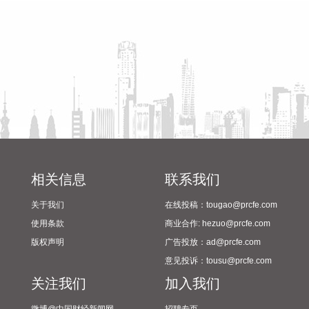
2024年校园足球“省长杯”比赛
开。省长王清宪出席并讲话。 王清宪强调，要增强时不我待的
筹备情况
使命感紧迫感，以“十五五”为新的起点，升维认知、把握机
遇，加快锻造长板、补齐短板，着力提升新一代信息技术产业
整体竞争力。要协同推进科技攻关，加强高价值场景开发应
用，推动新一代半导体和6G与智能网联新能源汽车、量子科
技、具身智能等产业深度融合，催生更多新技术新产品新业
态。要梯次培育优质企业矩阵，打造集研发、制造、服务、孵
化于一体的平台型企业和企业型平台，构建互动融合、共生共
赢的生态系统。要体系化推进中试验证、集成孵化等平台建
设，加大招才引智力度，推动人才与技术、资本、项目同步落
地。
相关信息
联系我们
2026-08-07 08:27:24
关于我们
在线投稿：tougao@prcfe.com
近期，磷化铟价格显著上涨。上海有色网数据显示，4英寸磷
使用条款
商业合作: hezuo@prcfe.com
化铟衬底8月6日均价达到6250元/片，较年初上涨约45%。磷
版权声明
广告投放：ad@prcfe.com
化铟价格上涨还叠加着上游原料铟的同步暴涨，Wind数据显
意见投诉：tousu@prcfe.com
示，截至8月6日，精铟报价5430元/千克，较年初的2980元/千
关注我们
加入我们
克上涨超80%。 受AI浪潮拉动，光模块对磷化铟衬底的需求急
剧扩张，推动磷化铟价格攀升。磷化铟主要用在AIDC高速光模