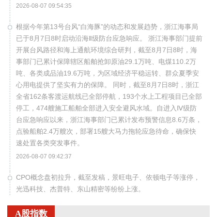
2026-08-07 09:54:35
根据今年第13号台风“白海豚”的动态和发展趋势，浙江海事局
已于8月7日8时启动沿海Ⅱ级防台应急响应。 浙江海事部门提前
开展台风路径和海上通航环境综合研判，截至8月7日8时，海
事部门已累计保障辖区船舶抢卸原油29.1万吨、电煤110.2万
吨、各类成品油19.6万吨，为区域经济平稳运转、群众夏季安
心用电提供了坚实有力的保障。 同时，截至8月7日8时，浙江
全省162条客渡运航线已全部停航，193个水上工程项目已全部
停工，474艘施工船舶全部进入安全避风水域。自进入Ⅳ级防
台应急响应以来，浙江海事部门已累计发布预警信息8.6万条，
点验船舶2.4万艘次，部署15艘大马力拖轮应急待命，确保快
速处置各类突发事件。
2026-08-07 09:42:37
CPO概念盘初拉升，截至发稿，景旺电子、依顿电子等涨停，
光迅科技、杰普特、东山精密等纷纷上涨。
2026-08-07 09:38:58
A股指数