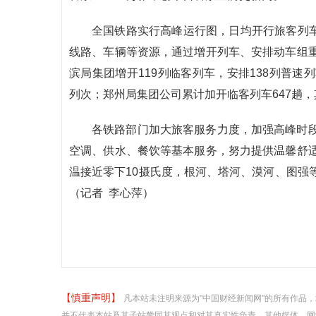
全国铁路实行高峰运行图，日均开行旅客列车11
线路、车辆等资源，通过增开列车、安排动车组
滨局集团增开119列临客列车，安排138列普速列
列次；郑州局集团公司累计加开临客列车647趟，
各铁路部门加大旅客服务力度，加强高峰时
空调、供水、餐饮等基本服务，努力提供温馨舒
温接近零下10摄氏度，根河、塔河、漠河、图强
（记者 李心萍）
【慎重声明】
凡本站未注明来源为"中国财经新闻网"的所有作品
并不代表本站及其子站赞同其观点和对其真实性负责。其他媒体、网