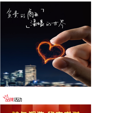
德与宁德时代新能源科技股份有限公司创始人、董事
长兼总经理曾毓群举行会谈。双方围绕深化新能源、
交能融合、绿色发展、科技创新等领域合作进行深入
交流。
2026-08-06 22:28:22
创源股份(300703)8月6日在互动平台回复称，公司目
前并未自建算力中心，更多聚焦于算力资源的应用，
通过与外部算力服务商合作，积极建设AIGC技术平
台。目前AIGC技术平台对公司业绩不产生直接影
响。
2026-08-06 22:24:14
纳斯达克100指数转涨，标普500指数涨0.2%。美光
科技转涨，此前一度跌超7%。希捷科技收复8%的跌
幅后涨近2%。其他存储股也大幅收窄跌幅。
2026-08-06 22:20:19
据上海市国资委消息，8月6日，上海市国资委党委书