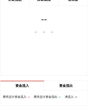
内的国际航线网络。
2026-08-06 22:56:17
--
一博科技8月6日接受机构调研时表示，截至目前，公
司销售订单签单金额与去年同期相比增长超过70%，
--
--
--
增速整体上逐月提高，增长较快的领域有ATE产品、
光模块、机器人及其他与人工智能相关的领域，公司
前三大客户中有两家主业与ATE相关，另一家是光模
块领域的领军企业。从公司业务类别看，PCB制板业
务订单每月呈较快增长态势，部分瓶颈工序产能已经
满产，订单有所积压，相关扩产设备正在添置中，公
司将结合订单增长的需求加快产能的完全释放，以更
好地满足客户需求。 从目前的情况看，公司营业收入
加速增长的趋势没有变，预计今年下半年的销售增速
明显高于上半年，毛利率随着产能利用率的提升也在
资金流入
资金流出
稳步提升。
--
--
--
两市总计资金流入:
两市总计资金流出:
净流入:
2026-08-06 22:36:20
8月6日，中交集团党委书记、董事长宋海良在福建宁