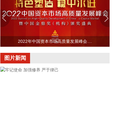
记、主任周小全接待上海清算所党委书记、董事长马
贱阳一行，双方围绕自贸离岸债等新型金融工具运
用、套期保值等风险管理领域的合作开展深入交流。
双方表示，将深入贯彻落实十二届市委九次全会精
神，以协同机制为纽带，持续推动金融基础设施资源
2022年中国资本市场高质量发展峰会....
与市属国资产业布局深度联动，立足服务实体经济、
守牢金融安全底线，共同服务上海“五个中心”建设。
图片新闻
2026-08-06 22:16:16
映翰通(688080)8月6日公告，公司控股股东、实控人
李明、李红雨提议公司使用自有资金通过集中竞价交
易方式回购股份，回购完毕后将依法进行注销并减少
公司注册资本。回购资金总额不低于2000万元
（含），不超过3000万元（含）。
2026-08-06 22:12:42
据“浙江发布”，8月6日，浙江省委、省政府召开全省
防御应对13号台风“白海豚”工作部署会议，对做好全
牢记使命 加强修养 严于律己