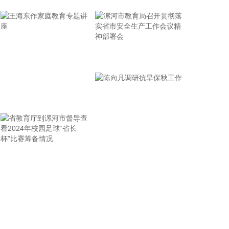
省面上防台工作进行具体部署。 会议强调，要强化预
报预警，做到“早报、快报、多报”，多部门加密精细
化预报，健全预警叫应机制，全面覆盖重点群体；要
有序启动响应，科学把握“时、度、效”，全面激
活“1833”联合指挥体系，规范应急响应启动、会商研
漯河市教育局召开贯彻落
判与信息报送流程；要加强风险排查管控，做到“无漏
实省市安全生产工作会议
洞、无死角、无盲区”，全覆盖排查管控各类安全隐
精神部署会
患；要聚焦小流域、山塘水库、在建水利工程及海塘
王海东作家庭教育专题讲
安全，做到“早动、快动、小动”，检修加固各类水利
设施与薄弱海塘；要提前组织人员转移，做到“不漏一
座
户、不落一人”，按时分段完成各类风险区域人员转
移；要强化应急准备，做到力量下沉、保障下倾，前
置各类抢险救援队伍，配齐调试防汛救灾物资装备，
省教育厅到漯河市督导查
陈向凡调研抗旱保秋工作
充实海上救援力量；要从严从细管控重点船舶，摸清
底数、分类避风、强化闭环，确保“船靠岸、避到
看2024年校园足球“省长
位”；要全员全域落实海上人员撤离，严格执行标准，
杯”比赛筹备情况
严防人员回流，确保“人上岸、零留守”；要切实加强
客运船舶管理，刚性落实停航要求，妥善安置旅客，
确保“客停渡、零营运”；要扎实做好宣传引导工作，