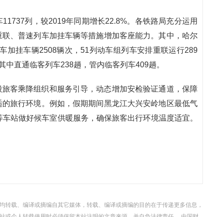
737列，较2019年同期增长22.8%。各铁路局充分运用
重联、普速列车加挂车辆等措施增加客座能力。其中，哈尔
车加挂车辆2508辆次，51列动车组列车安排重联运行289
其中直通临客列车238趟，管内临客列车409趟。
段旅客乘降组织和服务引导，动态增加安检验证通道，保障
适的旅行环境。例如，假期期间黑龙江大兴安岭地区最低气
等车站做好候车室供暖服务，确保旅客出行环境温度适宜。
，均转载、编译或摘编自其它媒体，转载、编译或摘编的目的在于传递更多信息，
站或个人转载使用时必须保留本站注明的文章来源，并自负法律责任。 中国财