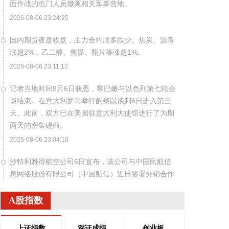
面作战的也门人员撤离相关军事营地。
2026-08-06 23:24:25
国内期货夜盘收盘，主力合约涨多跌少。焦炭、沥青
涨超2%，乙二醇、焦煤、瓶片等涨超1%。
2026-08-06 23:11:12
记者当地时间8月6日获悉，黎巴嫩与以色列第七轮会
谈结束。在意大利罗马举行的黎以谈判6日进入第三
天。此前，双方已在美国驻意大利大使馆进行了为期
两天的密集磋商。
2026-08-06 23:04:10
沙特利雅得航空公司6日宣布，该公司与中国民航信
息网络股份有限公司（中国航信）近日签署分销合作
协议，以进一步深化合作，加强沙特与中国之间的航
空互联互通。 根据协议，双方将围绕全渠道分销、现
A股指数
代航空零售、数字化创新及未来旅客体验等领域开展
合作。此协议还支持利雅得航空持续拓展包括中国在
上证指数
深证成指
创业板