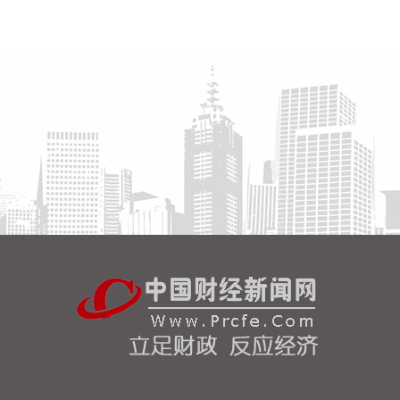
高频滚动发布权威信息，针对沿海群众、渔民、游客
等重点群体加强动员。
2026-08-06 22:00:41
依顿电子(603328)8月6日公告，拟向包括公司控股股
东九洲集团在内的不超过35名特定投资者，发行股票
募资不超过20亿元，用于高端印制电路板智能制造项
目及补充流动资金。其中，九洲集团拟以现金方式认
购此次发行股份金额不低于5亿元（含）且不高于10
亿元（含）。
2026-08-06 21:45:44
美股三大指数开盘涨跌不一，标普500指数涨
0.07%，道指涨0.19%，纳指跌0.34%。存储股多数
走低，闪迪跌超12%，西部数据跌超19%。
2026-08-06 21:39:02
潍柴动力8月6日在互动平台表示，公司没有可回收航
空发动机相关业务。