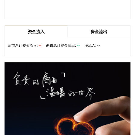
49票反对的投票结果，确认托德·布兰奇担任司法部长。 当地
时间6月8日，美国白宫表示，总统特朗普向美国参议院提交托
德·布兰奇出任司法部长的提名。特朗普4月2日宣布，帕姆·邦
迪不再担任司法部长，由副部长布兰奇代理。
2026-08-08 16:58:19
资金流入
资金流出
据“浦东发布”微信公众号消息，上海市文化旅游局介绍，台
--
--
--
两市总计资金流入:
两市总计资金流出:
净流入:
风“白海豚”逼近，上海迪士尼、乐高乐园等多家景点已临时闭
园或调整运营时间。
2026-08-08 16:58:16
据群众新闻，8月5日22时，陕西移动在商洛市镇安县受汛情影
响区域启动5G异网漫游工作，向其他运营商客户提供5G网络
漫游接入服务。该技术用于应急场景，当用户所属运营商网络
中断时，无需换卡换号即可接入其他运营商5G网络，享受免费
通话与上网服务，这是我省首次将该功能用于汛期通信保障实
战。 本次成功开通验证了5G异网漫游跨企业协同保障能力，
以及在真实汛情下的启停流程、业务配置和监控保障等全环节
操作性，有效增强了全省通信网络容灾韧性，为守护人民群众