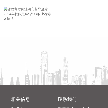
2026-08-08 15:43:12
王海东作家庭教育专题讲座
8月7日，随着最后一段沥青路面完成摊铺，由中铁五局承建的
京昆高速广（元）绵（阳）段扩容工程主线路面63.879公里顺
利贯通，标志着该段主线路面贯通过半。广绵高速扩容项目全
长约124公里，是国家“十纵十横”综合运输大通道首都放射线
省教育厅到漯河市督导查看
陈向凡调研抗旱保秋工作
G5京昆高速的关键段落，也是四川省北上出川的核心通道。
2024年校园足球“省长杯”比赛
2026-08-08 15:32:28
筹备情况
阳光电源(300274)8月8日在互动平台表示，公司目前初步判
断，FCC政策主要限制新产品认证，不影响已获认证产品的销
售，公司目前在美销售的光伏逆变器、储能系统不受影响。
2026-08-08 15:14:28
8日，市场监管总局公布数据显示，2026年上半年新产业新赛
道相关企业持续增动能，人形机器人领域新设企业11.6万户，
同比增长9.5%，服务业相关经营主体亮点突出，制造业企业转
型加快，产业发展亮点纷呈。
相关信息
联系我们
2026-08-08 14:56:18