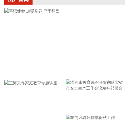
2026-08-08 16:31:27
杰瑞股份(002353)8月8日在互动平台表示，公司与中核海洋的
合作正在有序推进中。
2026-08-08 16:22:12
今天13时，台风“白海豚”中心位于距离浙江省温州市东偏南方
向约465公里的洋面上，中心附近最大风力14级，45米/秒。虽
然离浙江还有一定距离，但“白海豚”外围云系今天上午已经在
江苏南部、安徽东南部、浙江等地激发出对流。 明天，台风登
牢记使命 加强修养 严于律己
陆前后，华东降雨进一步增强，江苏南部、安徽东南部、上
海、浙江大部将有大到暴雨，其中上海南部、浙江东部有特大
暴雨，局地日降雨量将达到400毫米甚至500毫米以上，极端性
较强，需注意防范。
2026-08-08 15:54:28
漯河市教育局召开贯彻落实省
8月8日，记者从上海轮渡获悉，因受今年第13号台风“白海
市安全生产工作会议精神部署
豚”影响，截至13时58分，上海轮渡已全线停航。
会