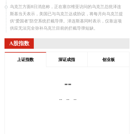
乌克兰方面8日消息称，正在塞尔维亚访问的乌克兰总统泽连
斯基当天表示，美国已与乌克兰达成协议，将每月向乌克兰提
供“爱国者”防空系统拦截导弹。泽连斯基同时表示，仅靠这项
供应无法完全弥补乌克兰目前的拦截导弹短缺。
2026-08-08 19:22:16
A股指数
据“星光股份”公众号消息，近日，星光股份成功中标龙星控股
总部泛光工程项目。
上证指数
深证成指
创业板
2026-08-08 18:10:12
“金科股份”公众号消息，2026年8月，金科地产集团股份有限
--
公司（简称“金科股份”）与重庆通用人工智能研究院在重庆正
式签署全方位合作协议。双方将依托通用人工智能前沿技术，
--
--
--
落地不动产全场景智慧解决方案，合力打造重庆“人工智能+不
动产”产业标杆项目。
2026-08-08 17:41:26
当地时间8日凌晨，由共和党控制的美国参议院以50票赞成、