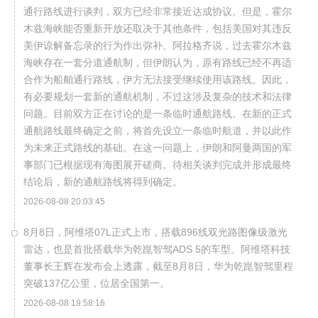
通行路线进行谈判，双方已经非常接近达成协议。但是，霍尔
木兹海峡能否重新开放还取决于其他条件，包括美国对其违反
美伊谅解备忘录的行为作出弥补。阿拉格齐说，过去霍尔木兹
海峡存在一套分道通航制，但伊朗认为，原有路线已经不再适
合作为船舶通行路线，伊方无法接受继续使用该路线。因此，
有必要规划一套新的通航机制，不过这涉及复杂的技术和法律
问题。目前双方正在讨论的是一条临时通航路线。在新的正式
通航路线最终确定之前，将首先设立一条临时航道，并以此作
为未来正式路线的基础。在这一问题上，伊朗和阿曼两国的军
事部门已根据现有海图展开磋商。待相关谈判完成并形成最终
结论后，新的通航路线将得到确定。
2026-08-08 20:03:45
8月8日，阿维塔07L正式上市，搭载896线双光路图像级激光
雷达，也是首批搭载华为乾崑智驾ADS 5的车型。阿维塔科技
董事长王辉在发布会上透露，截至8月8日，华为乾崑智驾里程
突破137亿公里，位居全国第一。
2026-08-08 19:58:16