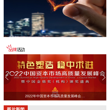
生命财产安全和防汛救灾指挥畅通筑牢通信“生命线”。
2026-08-08 16:46:16
美国国会参议院8日通过一项联邦政府临时拨款法案，以避免
联邦政府在现行预算到期后“停摆”。
2026-08-08 16:35:10
据浙江日报，当前，浙江省防御13号台风“白海豚”到了最关键
的阶段。8日上午，省委、省政府召开全省防御应对13号台
风“白海豚”工作视频调度会。省委书记王浩肯定了全省前一阶
段防御应对工作成效。他强调，与台风“巴威”相比，“白海豚”可
能强度更强、持续时间更长、造成影响更大。要高度警觉、闻
令而动，把防汛防台工作作为当前的重中之重，始终坚持人民
至上、生命至上，坚持“从最坏处着眼、做到顶格防御、打足提
前量”，立足台风正面登陆、贯穿全省、长时间影响、风雨
潮“三碰头”等极端情况，坚决克服麻痹思想、侥幸心理，把所
有的工作都往前预置、往前赶，确保守住“三条底线”，实现“不
2022年中国资本市场高质量发展峰会....
死人、少伤人、少损失”的目标，坚决打赢防御台风“白海豚”这
场大仗硬仗。
图片新闻