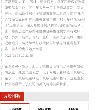
联动行动方案。 另外，记者获悉，武汉积极做好政策
研究储备工作，下半年拟从一二手房市场联动、商办
去化、高品质住房供应等完善政策工具箱；南京将结
合市场实际适时优化相关政策举措，加大多样化“好房
子”上市供应，深入开展住房消费“以旧换新”等活动，
进一步促进居民各类刚性和改善性住房需求有效释
放；另外，杭州、青岛、重庆、济南等热点城市也向
记者透露，将持续做好政策储备和动态优化调整工
作，着力稳定房地产市场。
2026-08-06 10:22:25
企查查APP显示，近日，杭州英飞特电源科技有限公
司成立，经营范围包含：电子专用设备制造；集成电
路设计；集成电路制造；集成电路销售等。企查查股
权穿透显示，该公司由英飞特等共同持股。
2026-08-06 10:18:29
A股指数
8月6日，中国机械工业联合会发布的2026年上半年
机械工业经济运行情况显示，新能源汽车在整体汽车
上证指数
深证成指
创业板