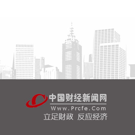
2026-08-06 09:40:18
游戏板块走强，截至发稿，凯撒文化3连板，盛天网
络、浙数文化、冰川网络等跟涨。
2026-08-06 09:40:15
数字货币概念异动拉升，截至发稿，博彦科技、新北
洋等涨停，创识科技、任子行、优博讯等跟涨。
2026-08-06 09:40:12
煤炭板块盘初拉升，截至发稿，昊华能源涨超7%，
晋控煤业、新大洲A、大有能源等涨幅居前。
2026-08-06 09:36:12
黄金概念板块高开，盛达资源高开9.98%，招金黄
金、赤峰黄金、四川黄金等均高开超5%。
2026-08-06 09:32:15
8月5日下午，安徽省省长王清宪主持召开省政府第