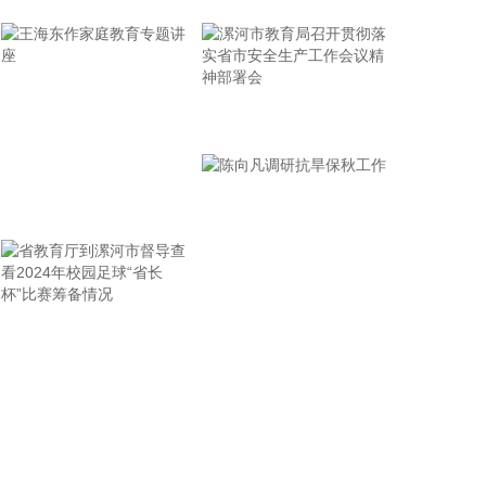
下降的态势。
2026-08-06 10:10:11
电子化学品持续拉升，截至发稿，中巨芯涨超11%，
江化微、宏和科技、中船特气等跟涨。
漯河市教育局召开贯彻落
2026-08-06 10:06:27
实省市安全生产工作会议
精神部署会
元件板块持续走高，截至发稿，景旺电子涨停，宝鼎
王海东作家庭教育专题讲
科技、本川智能、方正科技、中京电子等跟涨。
座
2026-08-06 09:50:29
当地时间8月5日晚，据美国媒体报道，美国副总统万
斯当天表示，与伊朗的谈判过程将“充满波折且耗
时”，并指出伊朗“极难打交道”。万斯称：“我们的任
省教育厅到漯河市督导查
陈向凡调研抗旱保秋工作
务是应对这些复杂局面，为美国人民，同时也为美国
看2024年校园足球“省长
总统争取最佳结果。至于最终的结局——尽管过程会
杯”比赛筹备情况
很混乱也需要时间，但油价将会下降并保持低位，伊
朗将永远无法拥有核武器，而美国将处于更有利的地
位。”万斯称，目前他们正处于博弈之中。