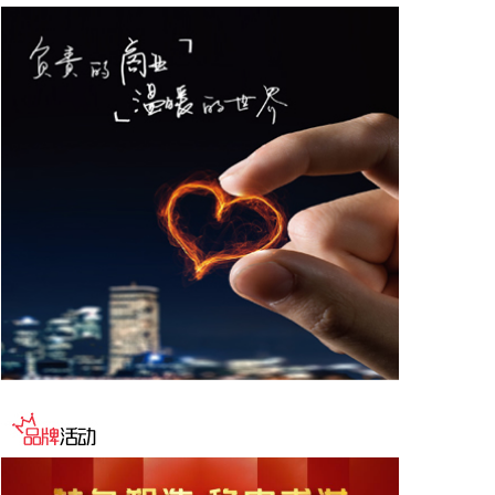
室”正式揭牌成立。双方将聚焦智慧农业集成电路设计
核心方向，围绕课程联合开发、实习实训落地、科创
项目孵化、人工智能赋能实验室建设四大板块，联合
攻关关键核心技术，精准对接产业岗位能力要求，定
向培育适配行业发展的高素质复合型芯片人才，打通
教育链、人才链、产业链、创新链的衔接壁垒，推动
高校前沿科研成果向产业端高效转化。
2026-08-06 10:18:21
DeepSeek公告：“计划近期整体上调DeepSeek API
服务的定价，预计涨幅较大。具体方案以正式通知为
准。”
2026-08-06 10:14:22
据中国黄金协会最新统计数据，2026年上半年，我国
黄金消费量511.412吨，同比增长1.23%。其中：黄
金首饰132.133吨，同比下降33.88%；金条及金币
339.336吨，同比增长28.42%；工业及其他用金