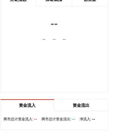
市场承压背景下实现逆势增长，市场渗透率达到
49.6%，成为拉动汽车行业市场需求的重要力量。
--
2026-08-06 10:18:25
8月6日，中国机械工业联合会发布的2026年上半年
--
--
--
机械工业经济运行情况显示，上半年机械工业完成货
物贸易进出口总额6927.6亿美元，同比增长15.9%。
其中，进口额1334.4亿美元，同比增长1.4%；出口
额5593.3亿美元，同比增长20%。贸易顺差4258.9亿
美元，同比增长27.4%。出口额和贸易顺差分别占全
国货物贸易的26.3%和73.9%，同比分别提高0.5和
16.6个百分点，在全国外贸大盘中的支柱作用进一步
凸显。高端制造、新能源装备等整机类产品出口动能
强劲。其中，汽车、电动载人汽车出口量同比分别增
长53.0%、76.0%。
资金流入
资金流出
2026-08-06 10:18:21
--
--
--
两市总计资金流入:
两市总计资金流出:
净流入:
据天亿马消息，近日，天亿马与华南农业大学人工智
能与低空技术学院共建的“集成电路专业联合实验