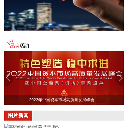
周小全接待上海清算所党委书记、董事长马贱阳一行，双方围
绕自贸离岸债等新型金融工具运用、套期保值等风险管理领域
的合作开展深入交流。双方表示，将深入贯彻落实十二届市委
九次全会精神，以协同机制为纽带，持续推动金融基础设施资
源与市属国资产业布局深度联动，立足服务实体经济、守牢金
融安全底线，共同服务上海“五个中心”建设。
2026-08-06 22:16:16
映翰通(688080)8月6日公告，公司控股股东、实控人李明、李
红雨提议公司使用自有资金通过集中竞价交易方式回购股份，
回购完毕后将依法进行注销并减少公司注册资本。回购资金总
额不低于2000万元（含），不超过3000万元（含）。
2026-08-06 22:12:42
据“浙江发布”，8月6日，浙江省委、省政府召开全省防御应对
2022年中国资本市场高质量发展峰会....
13号台风“白海豚”工作部署会议，对做好全省面上防台工作进
行具体部署。 会议强调，要强化预报预警，做到“早报、快
图片新闻
报、多报”，多部门加密精细化预报，健全预警叫应机制，全面
覆盖重点群体；要有序启动响应，科学把握“时、度、效”，全