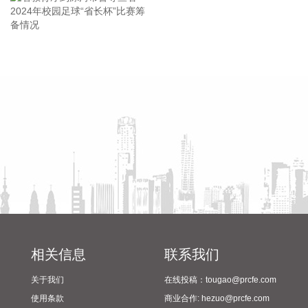
团在内的不超过35名特定投资者，发行股票募资不超过20亿
元，用于高端印制电路板智能制造项目及补充流动资金。其
中，九洲集团拟以现金方式认购此次发行股份金额不低于5亿
元（含）且不高于10亿元（含）。
省教育厅到漯河市督导查看
陈向凡调研抗旱保秋工作
2026-08-06 21:45:44
2024年校园足球“省长杯”比赛
筹备情况
美股三大指数开盘涨跌不一，标普500指数涨0.07%，道指涨
0.19%，纳指跌0.34%。存储股多数走低，闪迪跌超12%，西
部数据跌超19%。
2026-08-06 21:39:02
潍柴动力8月6日在互动平台表示，公司没有可回收航空发动机
相关业务。
2026-08-06 21:34:23
德固特8月6日在互动平台表示，公司没有液冷装备、数据中心
相关信息
联系我们
的管理领域的布局或产业规划。
关于我们
在线投稿：tougao@prcfe.com
2026-08-06 21:30:33
使用条款
商业合作: hezuo@prcfe.com