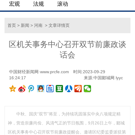
宏观
法规
滚动
首页
>
新闻
>
河南
> 文章详情页
区机关事务中心召开双节前廉政谈
话会
中国财经新闻网·www.prcfe.com
时间:2023-09-29
16:24:17
来源:中国郾城网 lyyc
中秋、国庆“双节”将至，为持续巩固落实中央八项规定精
神，营造崇廉尚俭、风清气正的节日氛围，9月26日上午，郾城
区机关事务中心召开双节前廉政提醒会。邀请区纪委监委派驻第