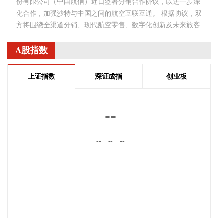
份有限公司（中国航信）近日签署分销合作协议，以进一步深
化合作，加强沙特与中国之间的航空互联互通。 根据协议，双
方将围绕全渠道分销、现代航空零售、数字化创新及未来旅客
体验等领域开展合作。此协议还支持利雅得航空持续拓展包括
中国在内的国际航线网络。
A股指数
2026-08-06 22:56:17
上证指数
深证成指
创业板
一博科技8月6日接受机构调研时表示，截至目前，公司销售订
单签单金额与去年同期相比增长超过70%，增速整体上逐月提
高，增长较快的领域有ATE产品、光模块、机器人及其他与人
--
工智能相关的领域，公司前三大客户中有两家主业与ATE相
关，另一家是光模块领域的领军企业。从公司业务类别看，
--
--
--
PCB制板业务订单每月呈较快增长态势，部分瓶颈工序产能已
经满产，订单有所积压，相关扩产设备正在添置中，公司将结
合订单增长的需求加快产能的完全释放，以更好地满足客户需
求。 从目前的情况看，公司营业收入加速增长的趋势没有变，
预计今年下半年的销售增速明显高于上半年，毛利率随着产能
利用率的提升也在稳步提升。
2026-08-06 22:36:20