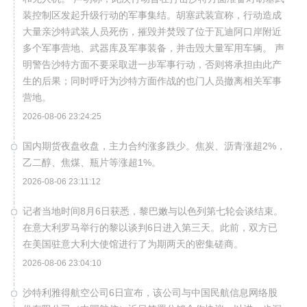
装控制区发起升级行动的军事集结。胡塞武装宣称，行动造成
大量亲沙特武装人员死伤，摧毁并焚毁了位于瓦迪阿口岸附近
多个军事营地、武器库及军事装备，并击毁大量军用车辆。 声
明警告沙特方面不要采取进一步军事行动，否则将承担由此产
生的后果；同时呼吁为沙特方面作战的也门人员撤离相关军事
营地。
2026-08-06 23:24:25
国内期货夜盘收盘，主力合约涨多跌少。焦炭、沥青涨超2%，
乙二醇、焦煤、瓶片等涨超1%。
2026-08-06 23:11:12
记者当地时间8月6日获悉，黎巴嫩与以色列第七轮会谈结束。
在意大利罗马举行的黎以谈判6日进入第三天。此前，双方已
在美国驻意大利大使馆进行了为期两天的密集磋商。
2026-08-06 23:04:10
沙特利雅得航空公司6日宣布，该公司与中国民航信息网络股