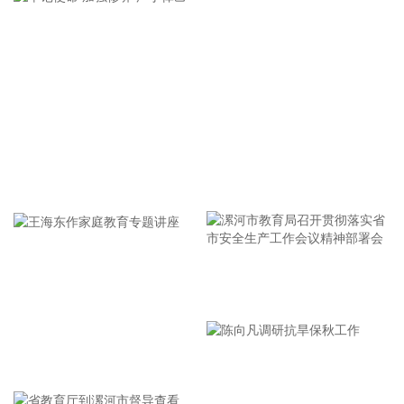
面激活“1833”联合指挥体系，规范应急响应启动、会商研判与
信息报送流程；要加强风险排查管控，做到“无漏洞、无死角、
无盲区”，全覆盖排查管控各类安全隐患；要聚焦小流域、山塘
水库、在建水利工程及海塘安全，做到“早动、快动、小动”，
检修加固各类水利设施与薄弱海塘；要提前组织人员转移，做
到“不漏一户、不落一人”，按时分段完成各类风险区域人员转
移；要强化应急准备，做到力量下沉、保障下倾，前置各类抢
险救援队伍，配齐调试防汛救灾物资装备，充实海上救援力
牢记使命 加强修养 严于律己
量；要从严从细管控重点船舶，摸清底数、分类避风、强化闭
环，确保“船靠岸、避到位”；要全员全域落实海上人员撤离，
严格执行标准，严防人员回流，确保“人上岸、零留守”；要切
实加强客运船舶管理，刚性落实停航要求，妥善安置旅客，确
保“客停渡、零营运”；要扎实做好宣传引导工作，高频滚动发
漯河市教育局召开贯彻落实省
布权威信息，针对沿海群众、渔民、游客等重点群体加强动
员。
市安全生产工作会议精神部署
2026-08-06 22:00:41
会
王海东作家庭教育专题讲座
依顿电子(603328)8月6日公告，拟向包括公司控股股东九洲集