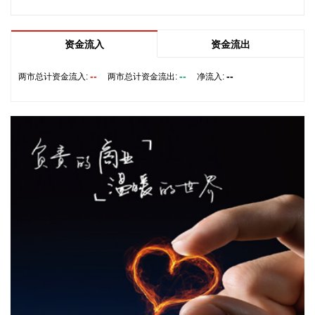
8月6日，中交集团党委书记、董事长宋海良在福建宁德与宁德
时代新能源科技股份有限公司创始人、董事长兼总经理曾毓群
资金流入
资金流出
举行会谈。双方围绕深化新能源、交能融合、绿色发展、科技
创新等领域合作进行深入交流。
--
--
--
两市总计资金流入:
两市总计资金流出:
净流入:
2026-08-06 22:28:22
创源股份(300703)8月6日在互动平台回复称，公司目前并未自
建算力中心，更多聚焦于算力资源的应用，通过与外部算力服
务商合作，积极建设AIGC技术平台。目前AIGC技术平台对公
司业绩不产生直接影响。
2026-08-06 22:24:14
纳斯达克100指数转涨，标普500指数涨0.2%。美光科技转
涨，此前一度跌超7%。希捷科技收复8%的跌幅后涨近2%。其
他存储股也大幅收窄跌幅。
2026-08-06 22:20:19
据上海市国资委消息，8月6日，上海市国资委党委书记、主任