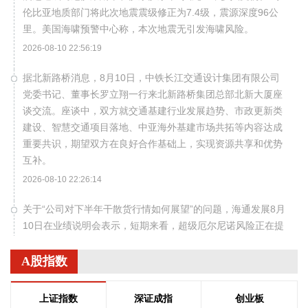
伦比亚地质部门将此次地震震级修正为7.4级，震源深度96公
里。美国海啸预警中心称，本次地震无引发海啸风险。
2026-08-10 22:56:19
据北新路桥消息，8月10日，中铁长江交通设计集团有限公司
党委书记、董事长罗立翔一行来北新路桥集团总部北新大厦座
谈交流。座谈中，双方就交通基建行业发展趋势、市政更新类
建设、智慧交通项目落地、中亚海外基建市场共拓等内容达成
重要共识，期望双方在良好合作基础上，实现资源共享和优势
互补。
2026-08-10 22:26:14
关于“公司对下半年干散货行情如何展望”的问题，海通发展8月
10日在业绩说明会表示，短期来看，超级厄尔尼诺风险正在提
升，一方面提振夏季煤炭需求，另一方面将对巴拿马运河通行
产生影响。今年以来，中东局势推高油气价格，美国油气出口
A股指数
增加导致大量油轮走巴拿马运河，而巴拿马运河日通行量有
限，目前已出现拥堵，散货船无法承担插队费只能绕行；另
上证指数
深证成指
创业板