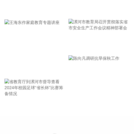
司作为投资主体投资建设海宁年产30万吨废旧纺织品循环利用
项目，项目预计总投资6.87亿元，项目建成后将形成30万吨/年
牢记使命 加强修养 严于律己
绿色循环新材料及10万吨/年葡萄糖（废纺纤维素为原料）产
能。 恒逸石化同日公告，公司通过应用自主研发PA6熔体直纺
技术，拟在广西恒逸新材料有限公司及杭州逸之锦新材料有限
公司合计投资建设年产40万吨PA6熔体直纺项目，项目预计总
投资48.7亿元。
漯河市教育局召开贯彻落实省
市安全生产工作会议精神部署
2026-08-10 21:10:13
会
国内期货夜盘开盘，主力合约多数上涨。低硫燃料油、燃油、
王海东作家庭教育专题讲座
原油、LPG涨超1%；玻璃、菜粕小幅下跌。
2026-08-10 21:07:19
恒逸石化(000703)8月10日披露半年报，2026年上半年，公司
实现营业收入673.09亿元，同比增长20.28%（调整后）；归
省教育厅到漯河市督导查看
陈向凡调研抗旱保秋工作
属于上市公司股东的净利润59.02亿元，同比增长2500.73%
2024年校园足球“省长杯”比赛
（调整后）；基本每股收益1.75元。公司拟每10股派发现金红
筹备情况
利9元(含税)。报告期内，PTA及下游聚酯产业链条稳步复苏，
产品下游需求稳步增长，且在碳达峰和碳中和政策的影响下，