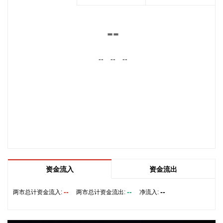
外，厄尔尼诺会导致巴拿马运河水位降低，整体通行效率下
降，预计2026年9月北美粮季、美国大豆出口启动后，拥堵情
况会进一步加剧。展望四季度，西非雨季届时将结束，发运量
--
将迎来大幅恢复。
2026-08-10 22:22:52
--
--
--
8月10日下午，自然资源部召开台风“白海豚”影响省份地质灾害
防范应对工作调度视频会，会商研判风险趋势，再次部署重点
省份加强防范应对灾害工作。 会议指出，台风“白海豚”具有超
长周期、超大环流、水汽充沛、移动缓慢、内陆持久致灾等特
点，衍生的次生灾害风险远超普通台风。其中，要高度重视内
陆持续性暴雨可能引发的地质灾害，特别是浙江、安徽、湖
北、河南、河北、北京、天津、山东、辽宁等省（市）将成为
未来一段时间地质灾害防御的主战场。
2026-08-10 22:10:58
资金流入
资金流出
鑫宏业8月10日在互动平台表示，公司机器人电缆产品目前尚
--
--
--
两市总计资金流入:
两市总计资金流出:
净流入:
未与宇树机器人开展供货合作。相关业务情况请以公司公告为
准。