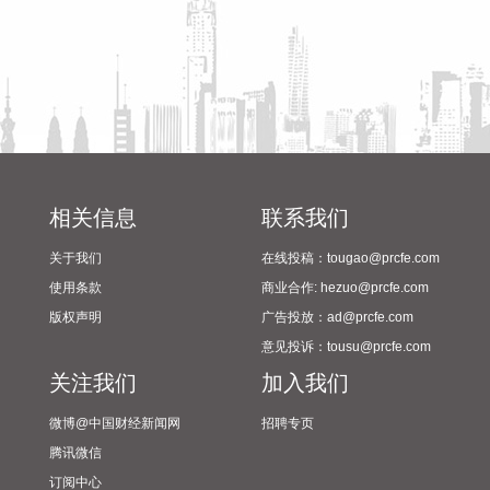
PTA及聚酯行业未来新增产能几乎为零，有望带动今后几年产
业链景气度显著回升，公司作为PTA及聚酯长丝、聚酯瓶片领
先企业，产品单吨利润实现了大幅改善并全面盈利。
2026-08-10 21:04:23
老百姓(603883)8月10日公告，公司拟以4000万元—8000万元
回购股份，用于员工持股计划，如在股份回购完成之后36个月
内未能实施上述用途，或所回购的股份未全部用于上述用途，
相关信息
联系我们
未使用的部分将履行相关程序予以注销。回购价格不超过
18.08元/股。
关于我们
在线投稿：tougao@prcfe.com
使用条款
商业合作: hezuo@prcfe.com
2026-08-10 20:57:20
版权声明
广告投放：ad@prcfe.com
8月10日，成都海关官微消息，今年前7个月，四川货物贸易进
意见投诉：tousu@prcfe.com
出口总值6260.6亿元，规模创历史同期新高，列全国第九、西
关注我们
加入我们
部第一，同比增长4%。其中，出口3439.2亿元，同比下降
5.5%；进口2821.4亿元，同比增长18.4%。数据显示，“新三
微博@中国财经新闻网
招聘专页
样”产品出口199.2亿元，增长19.6%，其中，光伏产品、电动
腾讯微信
汽、锂电池出口分别增29.1%、5.6%、21.6%。
订阅中心