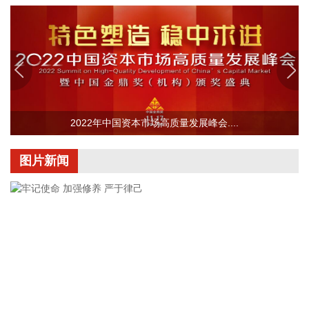
WTI原油期货突破80美元/桶，日内涨2.34%。
2026-08-10 21:46:24
为深入贯彻落实党中央关于开展深化扫黑除恶专项斗争的决策
部署和全国扫黑除恶专项斗争视频会议要求，近日，公安部指
挥全国公安机关同步开展深化扫黑除恶专项斗争第一轮集中收
网行动，成功打掉各类犯罪团伙1000余个，抓获犯罪嫌疑人
8200余名，破获各类刑事案件5400余起。
2022年中国资本市场高质量发展峰会....
2026-08-10 21:39:40
图片新闻
美股三大指数集体低开，标普500指数跌0.07%，道指跌
0.09%，纳指跌0.08%。英特尔跌超3%，苹果跌超2%。
2026-08-10 21:34:36
中国地震台网正式测定：8月10日20时34分在哥伦比亚（北纬
4.85度，西经76.15度）发生7.5级地震，震源深度80千米。
2026-08-10 21:10:15
恒逸石化(000703)8月10日公告，拟由海宁恒逸新材料有限公