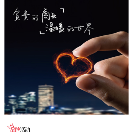
2026-08-10 22:06:16
凯龙高科8月10日在终止发行股份及支付现金购买资产并募集
配套资金暨关联交易事项投资者说明会上表示，本次收购终止
后，公司将按照既定的具身智能业务发展规划继续推进。目前
公司具身智能板块已获得部分在手订单。公司后续将依据战略
发展规划，合理统筹并持续推进研发投入，保障研发工作有序
开展。 凯龙高科此前公告，公司终止以发行股份及支付现金的
方式购买深圳市金旺达机电有限公司70%股权并募集配套资金
事项。
2026-08-10 21:58:39
就投资者“公司最近产品大幅涨价是否属实？”的提问，ST惠伦
在互动平台回复称，公司主要产品为SMD谐振器、TSX热敏晶
体、TCXO振荡器和OSC振荡器。公司基于原材料价格上涨等
原因对产品价格进行了相应调整。公司会时刻关注行业状态、
市场需求、原材料价格等情况，综合确定产品售价。
2026-08-10 21:54:25