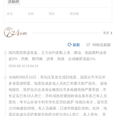
跌幅榜
排名
名称
现价
涨跌幅
更多
刷新
38
秒后刷新
国内期货夜盘收盘，主力合约多数上涨，燃油、低硫燃料油涨
超2%，丙烯、聚丙烯、沥青、焦煤、合成橡胶涨超1%。
2026-08-10 23:04:15
当地时间8月10日，哥伦比亚发生强烈地震，该国太平洋沿岸
多省震感明显。地震造成多地人员伤亡和重大财产损失。 据各
地报告，里萨拉尔达省省会佩雷拉市多栋建筑物严重受损，市
长证实已有18人死亡；乔科省政府通报称省会基布多已有人员
受伤；考卡山谷省卡利市市长亚历杭德罗·埃德尔表示，该市至
少20栋建筑倒塌，有人员被困，已请求救援队协助。此外，地
震还造成马尼萨莱斯市和萨尔萨尔市4人死亡，多人受伤。 哥