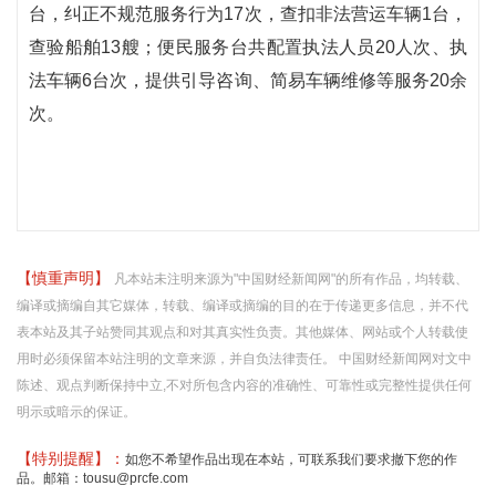
台，纠正不规范服务行为17次，查扣非法营运车辆1台，
查验船舶13艘；便民服务台共配置执法人员20人次、执
法车辆6台次，提供引导咨询、简易车辆维修等服务20余
次。
【慎重声明】
凡本站未注明来源为"中国财经新闻网"的所有作品，均转载、
编译或摘编自其它媒体，转载、编译或摘编的目的在于传递更多信息，并不代
表本站及其子站赞同其观点和对其真实性负责。其他媒体、网站或个人转载使
用时必须保留本站注明的文章来源，并自负法律责任。 中国财经新闻网对文中
陈述、观点判断保持中立,不对所包含内容的准确性、可靠性或完整性提供任何
明示或暗示的保证。
【特别提醒】：
如您不希望作品出现在本站，可联系我们要求撤下您的作
品。邮箱：tousu@prcfe.com