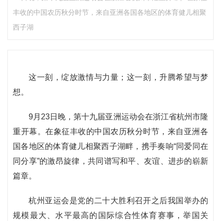
丰收的中国农历秋分时节，来自亚洲各国各地区的体育健儿相聚
西子湖
这一刻，绽放激情与力量；这一刻，升腾希望与梦
想。
9月23日晚，第十九届亚洲运动会在浙江省杭州市隆
重开幕。在象征丰收的中国农历秋分时节，来自亚洲各
国各地区的体育健儿相聚西子湖畔，携手奏响“同爱同在
同分享”的激昂旋律，共同谱写和平、友谊、进步的崭新
篇章。
杭州亚运会是党的二十大胜利召开之后我国举办的
规模最大、水平最高的国际综合性体育赛事，举国关