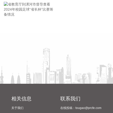
积金最高贷款额度。购房家庭中1人为公积金缴存人的，购买
首套住房公积金贷款最高贷款额度为120万元，二套住房公积
金贷款最高额度为100万元；夫妻双方均为缴存人的，购买首
套住房公积金贷款最高贷款额度为240万元，二套住房公积金
贷款最高额度为200万元。符合以下条件的，最高贷款额度可
省教育厅到漯河市督导查看
陈向凡调研抗旱保秋工作
进一步上浮： 1.城六区户籍居民家庭，在城六区外购买首套住
2024年校园足球“省长杯”比赛
房的，最高可上浮20万元； 2.购买住房符合本市建筑绿色发展
筹备情况
支持政策的，最高可上浮40万元； 3.本市户籍二孩及以上多子
女家庭购买住房的，可上浮40万元。 同时符合多项条件的，最
高贷款额度可叠加上浮，购房家庭中1人为公积金缴存人的，
最高上浮60万元；夫妻双方均为缴存人的，最高上浮100万
元。实际贷款额度依据购房家庭还款能力确定。
2026-08-07 21:32:25
据中国工程机械工业协会对挖掘机主要制造企业统计，2026年
7月销售各类挖掘机19521台，同比增长13.9%。其中：国内销
量7608台（含电动挖掘机41台），同比增长4.13%；出口
相关信息
联系我们
11913台（含电动挖掘机62台），同比增长21.2%。 2026年1
关于我们
在线投稿：tougao@prcfe.com
—7月，共销售挖掘机171841台，同比增长24.8%。其中：国