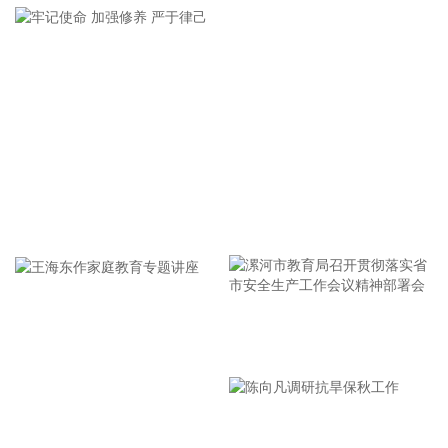
着力打造一批可复制、可推广的示范应用场景，为智慧绿色港
口建设注入强劲动能。
2026-08-07 21:39:20
上海市气象台介绍，台风“白海豚”强度强，环流尺度大，七级
风圈半径超过400公里，北侧结构密实，云雨带发展旺盛，对
上海市的影响呈现“风长雨强”的特点。 台风“白海豚”登陆后深
入内陆的走向还存在较大不确定性，受到东西两环副热带高压
的影响，后期如果台风残涡在上海西侧回旋少动，对上海的影
牢记使命 加强修养 严于律己
响可能会长达4天，过程风雨影响都会比较大。 台风登陆并深
入内陆后，低空风切变较大，容易出现龙卷风，所以10日左
右“白海豚”登陆后要警惕龙卷风的可能性，气象部门也将密切
监测，做好研判和预警。
2026-08-07 21:39:19
漯河市教育局召开贯彻落实省
北京市住房和城乡建设委员会、北京市规划和自然资源委员
市安全生产工作会议精神部署
会、北京住房公积金管理中心7日晚联合印发《关于进一步优
会
化调整本市房地产政策的通知》。通知提出，适度提高住房公
王海东作家庭教育专题讲座