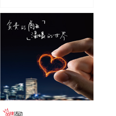
2026-08-06 08:08:10
中金公司研报表示，聚变能具备多重优势，多国政策
加码，全球聚变投资快速增长，形成中美双强的竞争
格局。核聚变具有产能效率高、无温室气体排放、无
长寿命放射性废料等优势，受到全球广泛关注。多国
相继出台相关产业政策，持续加码可控核聚变行业。
2021年以来，全球聚变投资出现快速增长，形成中美
双强的竞争格局，中美在核聚变领域的投资金额占全
球的80%。中美均偏好磁约束技术，欧盟尝试探索更
多技术路径。 磁约束是主流技术路径，商业化进程持
续推进。约78%资金流向磁约束技术路线，其中的托
卡马克装置是目前实现聚变商业化的主流路径，也是
全球数量最多的核聚变装置，重点装置包括ITER、
SPARC、EAST/BEST、HL-3、洪荒70等；直线型场
反位形也受到市场较多关注，参与企业包括Helion、
瀚海聚能、星能玄光等。 聚变能初创企业头部效应明
显，国内聚变企业融资活跃。聚变能初创企业主要集
中在中美。2025年，中国聚变能源公司，CFS、