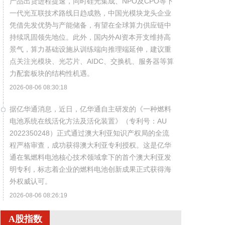
产品出货进程提速，同时硅光集成、NPO及CPO等下
一代光互联技术路线日趋成熟，中国光模块龙头企业
凭借先发优势与产能储备，有望在全球算力供应链中
持续巩固领先地位。此外，国内外AI资本开支维持高
景气，算力基础设施从训练端向推理端延伸，建议重
点关注光模块、光芯片、AIDC、交换机、服务器等算
力配套板块的结构性机遇。
2026-08-06 08:30:18
据亿华通消息，近日，亿华通自主研发的《一种燃料
电池系统在线活化方法及活化装置》（专利号：AU
2022350248）正式通过澳大利亚知识产权局的全流
程严格审查，成功获得澳大利亚专利授权。这是亿华
通在氢燃料电池核心技术领域拿下的首个澳大利亚发
明专利，标志着企业的燃料电池创新成果正式获得海
外权威认可。
2026-08-06 08:26:19
随着半年报陆续披露，各类机构二季度持股动向逐渐
A股指数