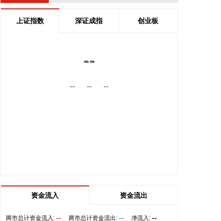
曝光。据证券时报·数据宝统计，截至8月5日公开的
数据，QFII持股二季度末持有44股，合计持有2.64亿
上证指数
深证成指
创业板
股，期末持股市值173.62亿元。 从单只个股持股市
值来看，有17股期末持股市值超过1亿元，宁德时
代、宏发股份2只个股获持股超20亿元。从新进角度
--
看，有23股为QFII新进持有，合计持股134亿元，除
宁德时代外，还包括多只热门科技股，其中包括年内
--
--
--
第一大牛股中船特气，以及富满微、乐鑫科技等热门
半导体个股。 从业绩看，QFII新进股中，盛达资源、
富满微、昊志机电、亚翔集成上半年归母净利润同比
增长均超2倍。
2026-08-06 08:08:15
据达梦数据消息，日前，达梦数据与四川凯普顿信息
技术股份有限公司签署战略合作协议，共同发力教育
行业，推动教育网信创新实践落地。未来，双方将
以“数智网信一体机解决方案”为抓手，持续打磨产
资金流入
资金流出
品、深耕市场，共同推动达梦数据库一体机在教育领
域的规模化应用。
--
--
--
两市总计资金流入:
两市总计资金流出:
净流入: