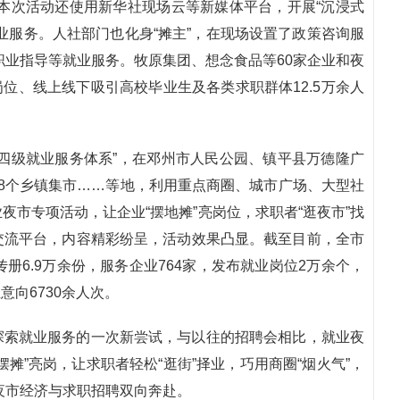
。本次活动还使用新华社现场云等新媒体平台，开展“沉浸式
业服务。人社部门也化身“摊主”，在现场设置了政策咨询服
、职业指导等就业服务。牧原集团、想念食品等60家企业和夜
岗位、线上线下吸引高校毕业生及各类求职群体12.5万余人
四级就业服务体系”，在邓州市人民公园、镇平县万德隆广
8个乡镇集市……等地，利用重点商圈、城市广场、大型社
市专项活动，让企业“摆地摊”亮岗位，求职者“逛夜市”找
交流平台，内容精彩纷呈，活动效果凸显。截至目前，全市
册6.9万余份，服务企业764家，发布就业岗位2万余个，
意向6730余人次。
探索就业服务的一次新尝试，与以往的招聘会相比，就业夜
摊”亮岗，让求职者轻松“逛街”择业，巧用商圈“烟火气”，
现夜市经济与求职招聘双向奔赴。