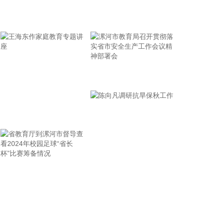
头Lumentum产能可能很快提前售罄至2028年，则揭
示了底层硬件支撑的紧缺与建设周期之长。这种从云
牢记使命 加强修养 严于律己
端软件营收增速到硬件基础设施长达数年的订单锁
定，构成了当前AI行业最为坚实的景气循环闭环。维
持对全球光通信行业高景气度的判断，未来五年有望
持续保持高增长态势，持续推荐光通信板块。
2026-08-06 07:48:22
漯河市教育局召开贯彻落
实省市安全生产工作会议
中信建投指出，宏观环境方面，延续出口强劲，内需
精神部署会
承压的环境特征。8月行业配置宜采用“防守底仓＋供
王海东作家庭教育专题讲
给约束涨价＋科技核心修复”的杠铃结构。 7月市场由
高拥挤成长向低估值价值剧烈切换，但科技板块的调
座
整更多源于筹码松动和去杠杆，并不意味着AI产业趋
势全面逆转。配置上，优先关注景气、供需和价格共
同验证的造船、有色板块。AI硬件可由低配恢复至中
省教育厅到漯河市督导查
陈向凡调研抗旱保秋工作
性，聚焦光模块、AI服务器等确定性高的领域，并等
待中报订单、现金流及股价企稳后分批加仓。煤炭、
看2024年校园足球“省长
石油石化、食品饮料等7月强势板块不宜追高，内部
杯”比赛筹备情况
应精选上游资源及优质消费龙头。