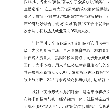
闹非凡，各企业“摊位”前吸引了众多求职“顾客”
直播巡场”，在云端为无法到场的求职群体提供就
务区，向“企业摊主”和“求职顾客”提供政策解读
市经济巧妙融合，现场“摆摊”提供2370余个就业
次参与，初步达成就业意向950余人次。
与此同时，全市各级人社部门依托市县乡村“
场、内乡县县衙广场、唐河县体育中心、桐柏县1
区夜晚人流量大、氛围轻松等特点，同步开展就业夜
工作，为求职者、用人单位搭建新颖且接地气的
共开展就业夜市活动60场，发放就业创业政策宣传
线上线下吸引34.6万余名群众参与求职，达成就业
以就业夜市形式举办招聘会，是南阳市积极
市将求职招聘与夜市经济融为一体，让招聘企业“摆
为就业服务“聚人气”，让政策宣传“接地气”，实