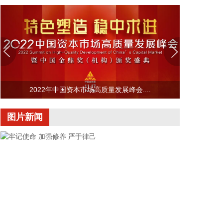
Helion居于融资规模前列，与其他公司存在明显差
距。中国聚变能源2025年获战略投资超百亿，聚变新
能估值高达145亿元，2026年，星环聚能、星能玄光
等多家核聚变企业获得大额融资，国内聚变企业融资
活跃。
2026-08-06 08:00:28
2022年中国资本市场高质量发展峰会....
8月6日，记者从中国海油获悉，全球首座16兆瓦张力
腿浮式风电平台——“海油安澜号”成功接入陆丰油田
图片新闻
电网，正式为海上油田直供绿电，标志着我国深远海
浮式风电装备技术走向世界前列，为我国海上风电开
发成功探索了新技术路线。
2026-08-06 08:00:26
中信建投研报称，AI算力产业链已进入下游需求倒逼
上游产能的深度爆发期。亚马逊一季度AI年化营收突
破150亿美元，证明了云巨头在AI应用端已建立起较
强的商业变现能力与确定性；而上游核心光学组件巨