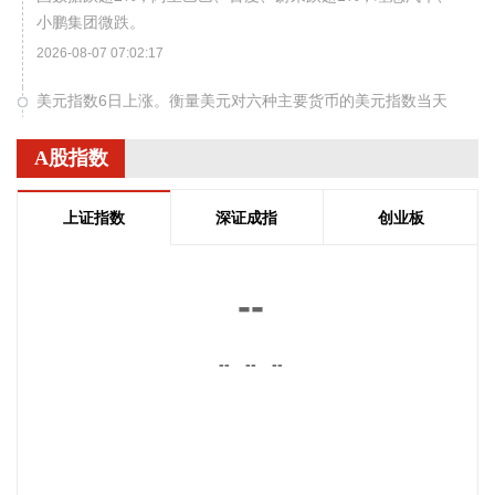
小鹏集团微跌。
2026-08-07 07:02:17
美元指数6日上涨。衡量美元对六种主要货币的美元指数当天
上涨0.25%，在汇市尾市收于99.930。
A股指数
2026-08-07 06:58:09
当地时间8月6日，胡塞武装发表声明称，其武装力量针对沙特
上证指数
深证成指
创业板
方面在也门鲁瓦克、阿卜尔、塞尼耶等地区以及多个军事营地
的大规模集结目标实施了军事打击，行动使用了多枚弹道导弹
和无人机。 声明称，此次行动旨在打击沙特方面准备对胡塞武
--
装控制区发起升级行动的军事集结。胡塞武装宣称，行动造成
大量亲沙特武装人员死伤，摧毁并焚毁了位于瓦迪阿口岸附近
--
--
--
多个军事营地、武器库及军事装备，并击毁大量军用车辆。 声
明警告沙特方面不要采取进一步军事行动，否则将承担由此产
生的后果；同时呼吁为沙特方面作战的也门人员撤离相关军事
营地。
2026-08-06 23:24:25