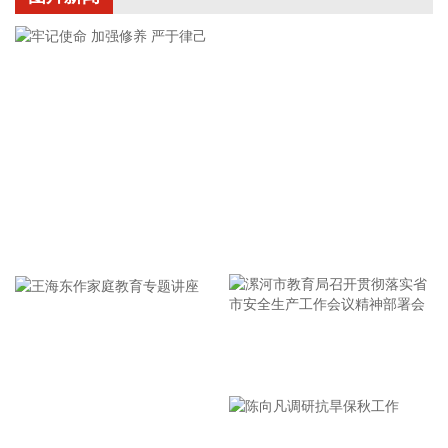
建算力中心，更多聚焦于算力资源的应用，通过与外部算力服
务商合作，积极建设AIGC技术平台。目前AIGC技术平台对公
司业绩不产生直接影响。
2026-08-06 22:24:14
纳斯达克100指数转涨，标普500指数涨0.2%。美光科技转
涨，此前一度跌超7%。希捷科技收复8%的跌幅后涨近2%。其
他存储股也大幅收窄跌幅。
2026-08-06 22:20:19
据上海市国资委消息，8月6日，上海市国资委党委书记、主任
牢记使命 加强修养 严于律己
周小全接待上海清算所党委书记、董事长马贱阳一行，双方围
绕自贸离岸债等新型金融工具运用、套期保值等风险管理领域
的合作开展深入交流。双方表示，将深入贯彻落实十二届市委
九次全会精神，以协同机制为纽带，持续推动金融基础设施资
源与市属国资产业布局深度联动，立足服务实体经济、守牢金
漯河市教育局召开贯彻落实省
融安全底线，共同服务上海“五个中心”建设。
市安全生产工作会议精神部署
2026-08-06 22:16:16
会