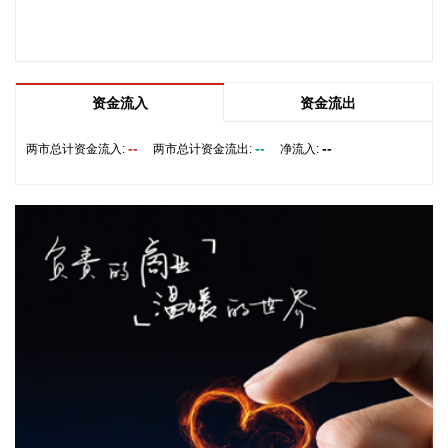
国内期货夜盘收盘，主力合约涨多跌少。焦炭、沥青涨超2%，
乙二醇、焦煤、瓶片等涨超1%。
2026-08-06 23:11:12
资金流入
资金流出
记者当地时间8月6日获悉，黎巴嫩与以色列第七轮会谈结束。
在意大利罗马举行的黎以谈判6日进入第三天。此前，双方已
--
--
--
两市总计资金流入:
两市总计资金流出:
净流入:
在美国驻意大利大使馆进行了为期两天的密集磋商。
2026-08-06 23:04:10
沙特利雅得航空公司6日宣布，该公司与中国民航信息网络股
份有限公司（中国航信）近日签署分销合作协议，以进一步深
化合作，加强沙特与中国之间的航空互联互通。 根据协议，双
方将围绕全渠道分销、现代航空零售、数字化创新及未来旅客
体验等领域开展合作。此协议还支持利雅得航空持续拓展包括
中国在内的国际航线网络。
2026-08-06 22:56:17
一博科技8月6日接受机构调研时表示，截至目前，公司销售订