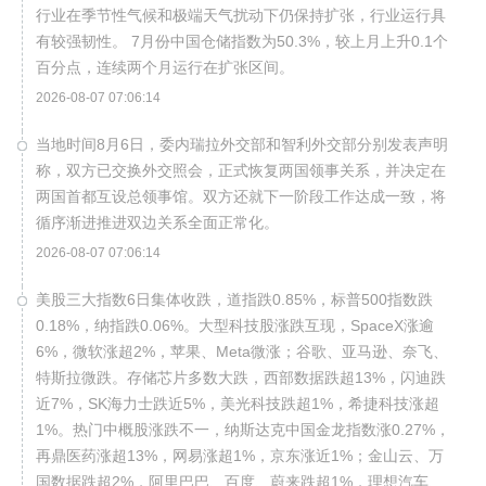
行业在季节性气候和极端天气扰动下仍保持扩张，行业运行具
有较强韧性。 7月份中国仓储指数为50.3%，较上月上升0.1个
百分点，连续两个月运行在扩张区间。
2026-08-07 07:06:14
当地时间8月6日，委内瑞拉外交部和智利外交部分别发表声明
称，双方已交换外交照会，正式恢复两国领事关系，并决定在
两国首都互设总领事馆。双方还就下一阶段工作达成一致，将
循序渐进推进双边关系全面正常化。
2026-08-07 07:06:14
美股三大指数6日集体收跌，道指跌0.85%，标普500指数跌
0.18%，纳指跌0.06%。大型科技股涨跌互现，SpaceX涨逾
6%，微软涨超2%，苹果、Meta微涨；谷歌、亚马逊、奈飞、
特斯拉微跌。存储芯片多数大跌，西部数据跌超13%，闪迪跌
近7%，SK海力士跌近5%，美光科技跌超1%，希捷科技涨超
1%。热门中概股涨跌不一，纳斯达克中国金龙指数涨0.27%，
再鼎医药涨超13%，网易涨超1%，京东涨近1%；金山云、万
国数据跌超2%，阿里巴巴、百度、蔚来跌超1%，理想汽车、