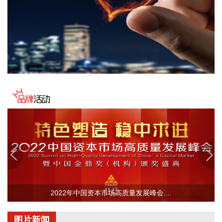
单签单金额与去年同期相比增长超过70%，增速整体上逐月提
高，增长较快的领域有ATE产品、光模块、机器人及其他与人
工智能相关的领域，公司前三大客户中有两家主业与ATE相
关，另一家是光模块领域的领军企业。从公司业务类别看，
PCB制板业务订单每月呈较快增长态势，部分瓶颈工序产能已
经满产，订单有所积压，相关扩产设备正在添置中，公司将结
合订单增长的需求加快产能的完全释放，以更好地满足客户需
求。 从目前的情况看，公司营业收入加速增长的趋势没有变，
预计今年下半年的销售增速明显高于上半年，毛利率随着产能
利用率的提升也在稳步提升。
2026-08-06 22:36:20
8月6日，中交集团党委书记、董事长宋海良在福建宁德与宁德
时代新能源科技股份有限公司创始人、董事长兼总经理曾毓群
举行会谈。双方围绕深化新能源、交能融合、绿色发展、科技
创新等领域合作进行深入交流。
2022年中国资本市场高质量发展峰会....
2026-08-06 22:28:22
创源股份(300703)8月6日在互动平台回复称，公司目前并未自
图片新闻