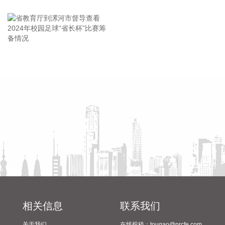
王海东作家庭教育专题讲座
映翰通(688080)8月6日公告，公司控股股东、实控人李明、李
红雨提议公司使用自有资金通过集中竞价交易方式回购股份，
回购完毕后将依法进行注销并减少公司注册资本。回购资金总
额不低于2000万元（含），不超过3000万元（含）。
2026-08-06 22:12:42
省教育厅到漯河市督导查看
陈向凡调研抗旱保秋工作
2024年校园足球“省长杯”比赛
据“浙江发布”，8月6日，浙江省委、省政府召开全省防御应对
筹备情况
13号台风“白海豚”工作部署会议，对做好全省面上防台工作进
行具体部署。 会议强调，要强化预报预警，做到“早报、快
报、多报”，多部门加密精细化预报，健全预警叫应机制，全面
覆盖重点群体；要有序启动响应，科学把握“时、度、效”，全
面激活“1833”联合指挥体系，规范应急响应启动、会商研判与
信息报送流程；要加强风险排查管控，做到“无漏洞、无死角、
无盲区”，全覆盖排查管控各类安全隐患；要聚焦小流域、山塘
水库、在建水利工程及海塘安全，做到“早动、快动、小动”，
检修加固各类水利设施与薄弱海塘；要提前组织人员转移，做
到“不漏一户、不落一人”，按时分段完成各类风险区域人员转
相关信息
联系我们
移；要强化应急准备，做到力量下沉、保障下倾，前置各类抢
关于我们
在线投稿：tougao@prcfe.com