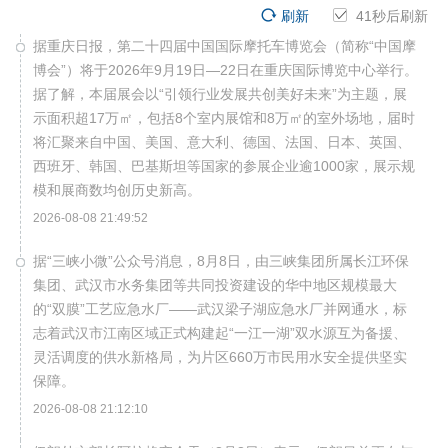
刷新
41
秒后刷新
据重庆日报，第二十四届中国国际摩托车博览会（简称“中国摩
博会”）将于2026年9月19日—22日在重庆国际博览中心举行。
据了解，本届展会以“引领行业发展共创美好未来”为主题，展
示面积超17万㎡，包括8个室内展馆和8万㎡的室外场地，届时
将汇聚来自中国、美国、意大利、德国、法国、日本、英国、
西班牙、韩国、巴基斯坦等国家的参展企业逾1000家，展示规
模和展商数均创历史新高。
2026-08-08 21:49:52
据“三峡小微”公众号消息，8月8日，由三峡集团所属长江环保
集团、武汉市水务集团等共同投资建设的华中地区规模最大
的“双膜”工艺应急水厂——武汉梁子湖应急水厂并网通水，标
志着武汉市江南区域正式构建起“一江一湖”双水源互为备援、
灵活调度的供水新格局，为片区660万市民用水安全提供坚实
保障。
2026-08-08 21:12:10