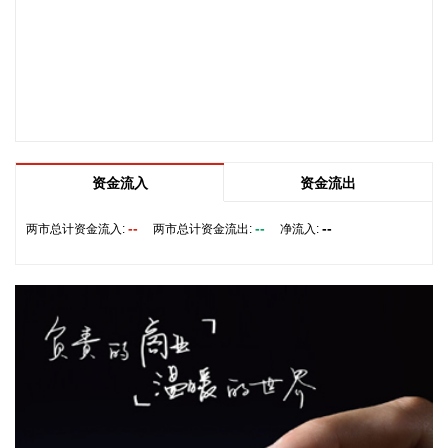
2026-08-08 19:58:16
乌克兰方面8日消息称，正在塞尔维亚访问的乌克兰总统泽连
斯基当天表示，美国已与乌克兰达成协议，将每月向乌克兰提
供“爱国者”防空系统拦截导弹。泽连斯基同时表示，仅靠这项
供应无法完全弥补乌克兰目前的拦截导弹短缺。
2026-08-08 19:22:16
资金流入
资金流出
据“星光股份”公众号消息，近日，星光股份成功中标龙星控股
总部泛光工程项目。
--
--
--
两市总计资金流入:
两市总计资金流出:
净流入:
2026-08-08 18:10:12
“金科股份”公众号消息，2026年8月，金科地产集团股份有限
公司（简称“金科股份”）与重庆通用人工智能研究院在重庆正
式签署全方位合作协议。双方将依托通用人工智能前沿技术，
落地不动产全场景智慧解决方案，合力打造重庆“人工智能+不
动产”产业标杆项目。
2026-08-08 17:41:26