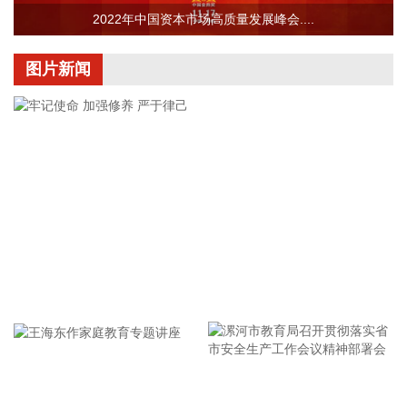
操作性，有效增强了全省通信网络容灾韧性，为守护人民群众
2022年中国资本市场高质量发展峰会....
生命财产安全和防汛救灾指挥畅通筑牢通信“生命线”。
2026-08-08 16:46:16
图片新闻
美国国会参议院8日通过一项联邦政府临时拨款法案，以避免
联邦政府在现行预算到期后“停摆”。
2026-08-08 16:35:10
据浙江日报，当前，浙江省防御13号台风“白海豚”到了最关键
的阶段。8日上午，省委、省政府召开全省防御应对13号台
风“白海豚”工作视频调度会。省委书记王浩肯定了全省前一阶
段防御应对工作成效。他强调，与台风“巴威”相比，“白海豚”可
能强度更强、持续时间更长、造成影响更大。要高度警觉、闻
牢记使命 加强修养 严于律己
令而动，把防汛防台工作作为当前的重中之重，始终坚持人民
至上、生命至上，坚持“从最坏处着眼、做到顶格防御、打足提
前量”，立足台风正面登陆、贯穿全省、长时间影响、风雨
潮“三碰头”等极端情况，坚决克服麻痹思想、侥幸心理，把所
有的工作都往前预置、往前赶，确保守住“三条底线”，实现“不