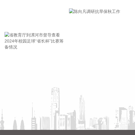
漯河市教育局召开贯彻落实省
死人、少伤人、少损失”的目标，坚决打赢防御台风“白海豚”这
场大仗硬仗。
市安全生产工作会议精神部署
2026-08-08 16:31:27
会
王海东作家庭教育专题讲座
杰瑞股份(002353)8月8日在互动平台表示，公司与中核海洋的
合作正在有序推进中。
2026-08-08 16:22:12
今天13时，台风“白海豚”中心位于距离浙江省温州市东偏南方
省教育厅到漯河市督导查看
陈向凡调研抗旱保秋工作
向约465公里的洋面上，中心附近最大风力14级，45米/秒。虽
2024年校园足球“省长杯”比赛
然离浙江还有一定距离，但“白海豚”外围云系今天上午已经在
筹备情况
江苏南部、安徽东南部、浙江等地激发出对流。 明天，台风登
陆前后，华东降雨进一步增强，江苏南部、安徽东南部、上
海、浙江大部将有大到暴雨，其中上海南部、浙江东部有特大
暴雨，局地日降雨量将达到400毫米甚至500毫米以上，极端性
较强，需注意防范。
2026-08-08 15:54:28
8月8日，记者从上海轮渡获悉，因受今年第13号台风“白海