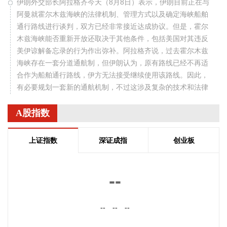
伊朗外交部长阿拉格齐今天（8月8日）表示，伊朗目前正在与
阿曼就霍尔木兹海峡的法律机制、管理方式以及确定海峡船舶
通行路线进行谈判，双方已经非常接近达成协议。但是，霍尔
木兹海峡能否重新开放还取决于其他条件，包括美国对其违反
美伊谅解备忘录的行为作出弥补。阿拉格齐说，过去霍尔木兹
海峡存在一套分道通航制，但伊朗认为，原有路线已经不再适
合作为船舶通行路线，伊方无法接受继续使用该路线。因此，
有必要规划一套新的通航机制，不过这涉及复杂的技术和法律
问题。目前双方正在讨论的是一条临时通航路线。在新的正式
通航路线最终确定之前，将首先设立一条临时航道，并以此作
A股指数
为未来正式路线的基础。在这一问题上，伊朗和阿曼两国的军
事部门已根据现有海图展开磋商。待相关谈判完成并形成最终
上证指数
深证成指
创业板
结论后，新的通航路线将得到确定。
2026-08-08 20:03:45
--
8月8日，阿维塔07L正式上市，搭载896线双光路图像级激光
雷达，也是首批搭载华为乾崑智驾ADS 5的车型。阿维塔科技
--
--
--
董事长王辉在发布会上透露，截至8月8日，华为乾崑智驾里程
突破137亿公里，位居全国第一。