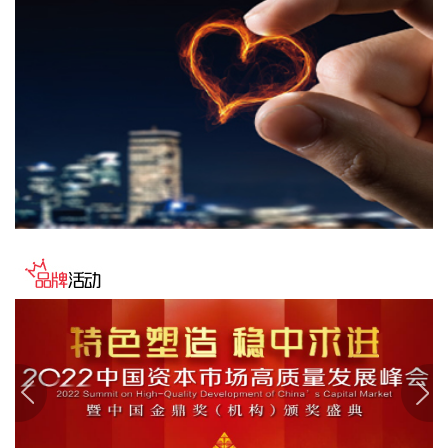
当地时间8日凌晨，由共和党控制的美国参议院以50票赞成、
49票反对的投票结果，确认托德·布兰奇担任司法部长。 当地
时间6月8日，美国白宫表示，总统特朗普向美国参议院提交托
德·布兰奇出任司法部长的提名。特朗普4月2日宣布，帕姆·邦
迪不再担任司法部长，由副部长布兰奇代理。
2026-08-08 16:58:19
据“浦东发布”微信公众号消息，上海市文化旅游局介绍，台
风“白海豚”逼近，上海迪士尼、乐高乐园等多家景点已临时闭
园或调整运营时间。
2026-08-08 16:58:16
据群众新闻，8月5日22时，陕西移动在商洛市镇安县受汛情影
响区域启动5G异网漫游工作，向其他运营商客户提供5G网络
漫游接入服务。该技术用于应急场景，当用户所属运营商网络
中断时，无需换卡换号即可接入其他运营商5G网络，享受免费
通话与上网服务，这是我省首次将该功能用于汛期通信保障实
战。 本次成功开通验证了5G异网漫游跨企业协同保障能力，
以及在真实汛情下的启停流程、业务配置和监控保障等全环节