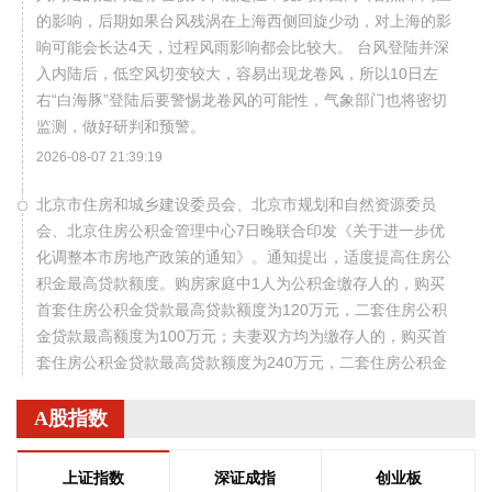
的影响，后期如果台风残涡在上海西侧回旋少动，对上海的影
响可能会长达4天，过程风雨影响都会比较大。 台风登陆并深
入内陆后，低空风切变较大，容易出现龙卷风，所以10日左
右“白海豚”登陆后要警惕龙卷风的可能性，气象部门也将密切
监测，做好研判和预警。
2026-08-07 21:39:19
北京市住房和城乡建设委员会、北京市规划和自然资源委员
会、北京住房公积金管理中心7日晚联合印发《关于进一步优
化调整本市房地产政策的通知》。通知提出，适度提高住房公
积金最高贷款额度。购房家庭中1人为公积金缴存人的，购买
首套住房公积金贷款最高贷款额度为120万元，二套住房公积
金贷款最高额度为100万元；夫妻双方均为缴存人的，购买首
套住房公积金贷款最高贷款额度为240万元，二套住房公积金
贷款最高额度为200万元。符合以下条件的，最高贷款额度可
进一步上浮： 1.城六区户籍居民家庭，在城六区外购买首套住
A股指数
房的，最高可上浮20万元； 2.购买住房符合本市建筑绿色发展
支持政策的，最高可上浮40万元； 3.本市户籍二孩及以上多子
上证指数
深证成指
创业板