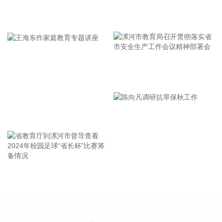
拉卡拉：上半年净利润同比增长191.67% 拟10派2元 东威科
牢记使命 加强修养 严于律己
技：上半年净利润同比增长133.21% 拟10派1.7元 广合科技：
公司产品量价齐升 上半年净利润同比增长94.39% 五洲特纸：
上半年净利润2.3亿元 同比增长88.95% 光华科技：上半年净利
润9428.5万元 同比增长67.56% 超频三：上半年净利润
1732.46万元 同比增长53.2% 盛美上海：上半年净利润9.89亿
漯河市教育局召开贯彻落实省
元，同比增长42.14% 百川股份：上半年净利润7076.63万元
同比增长31.23% 信音电子业绩快报：上半年净利润4124.54万
市安全生产工作会议精神部署
元 同比增长24.63% 御银股份：上半年净利润1213.33万元 同
会
比增长14.25% 圣晖集成业绩快报：上半年净利润6987.09万元
王海东作家庭教育专题讲座
同比增长11.86% 思维列控：上半年净利润3.18亿元 同比增长
4.65% 冠豪高新：上半年净利润2.13亿元 同比扭亏 朗科科
技：上半年净利润9507.97万元 同比扭亏为盈 立昂微：上半年
净利润8397.26万元 同比扭亏为盈 交投生态：上半年净利润
5319.71万元 同比扭亏为盈 奥康国际：上半年净利润1757.43
省教育厅到漯河市督导查看
陈向凡调研抗旱保秋工作
万元 同比扭亏为盈 美联新材：预计上半年净利润900万元—
2024年校园足球“省长杯”比赛
1200万元 同比扭亏 银河电子：上半年净利润544.12万元 同比
筹备情况
扭亏为盈 航天智装：上半年净利润255.83万元 同比扭亏为盈