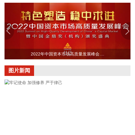
衢宁铁路、甬金铁路，8月9日至12日金千铁路，8月9日至13
日皖赣铁路等部分区段部分时段途经列车，采取临时停运措
施。
2026-08-07 20:50:10
粤海饲料(001313)8月7日公告，公司拟作为有限合伙人出资不
超过3000万元认购温州中广精选三号创业投资合伙企业（有限
合伙）（简称“中广精选三号”）不超过27.5%的合伙份额。
2022年中国资本市场高质量发展峰会....
2026-08-07 20:47:11
图片新闻
中巨芯(688549)8月7日披露半年报，2026年上半年，公司实
现营业收入7.99亿元，同比增长40.98%；归属于上市公司股东
的净利润1405.77万元，同比增长72.75%；基本每股收益
0.0095元。报告期内，受益于人工智能等技术的发展，市场对
芯片等硬件需求也随之增加，带动公司营业收入增长。
2026-08-07 20:47:10
【经营数据】 寒武纪：上半年净利润23.11亿元，同比增
122.61% 中国稀土：上半年净利润2.37亿元 同比增长46.53%