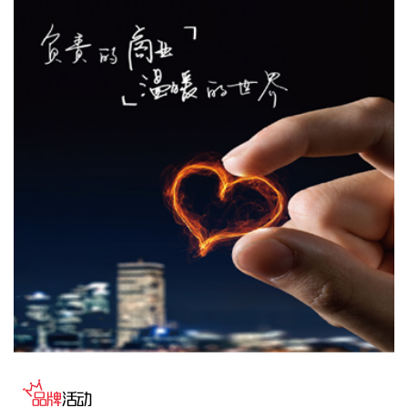
（含）且不超过1亿元（含）通过集中竞价交易方式回购股
份，本次回购股份将用于维护公司价值及股东权益所必需。回
购价格不超过36元/股（含）。
2026-08-07 21:02:14
美股存储板块盘前走高，截至发稿，美光科技、西部数据、希
捷科技涨超3%，闪迪涨超5%。
2026-08-07 20:54:37
SuperX （NASDAQ：SUPX）8月7日宣布，公司董事会批准
设立新一轮12个月的股票回购计划，并授予最高2000万美元的
回购额度。
2026-08-07 20:54:36
据“上海发布”，中国铁路上海局集团有限公司‌介绍，为确保铁
路运输和旅客出行安全，铁路部门密切关注台风“白海豚”路径
变化和后续影响，及时启动防台防汛应急响应，采取超前预
警、主动避险等措施，调整部分线路列车开行方案，计划对8
月9日至10日衢九铁路、沪昆铁路、萧甬铁路，8月9日至11日