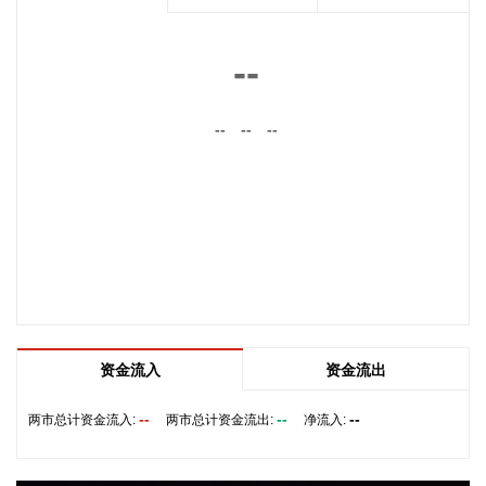
女家庭购买住房的，可上浮40万元。 同时符合多项条件的，最
高贷款额度可叠加上浮，购房家庭中1人为公积金缴存人的，
最高上浮60万元；夫妻双方均为缴存人的，最高上浮100万
--
元。实际贷款额度依据购房家庭还款能力确定。
2026-08-07 21:32:25
--
--
--
据中国工程机械工业协会对挖掘机主要制造企业统计，2026年
7月销售各类挖掘机19521台，同比增长13.9%。其中：国内销
量7608台（含电动挖掘机41台），同比增长4.13%；出口
11913台（含电动挖掘机62台），同比增长21.2%。 2026年1
—7月，共销售挖掘机171841台，同比增长24.8%。其中：国
内销量86633台（含电动挖掘机227台），同比增长18.8%；出
口85208台（含电动挖掘机197台），同比增长31.7%。
2026-08-07 21:24:15
资金流入
资金流出
孚日股份8月7日在互动平台表示，公司VC装置暂无检修计划。
--
--
--
两市总计资金流入:
两市总计资金流出:
净流入:
2026-08-07 21:24:13
四川双马(000935)8月7日公告，公司拟以不低于5000万元