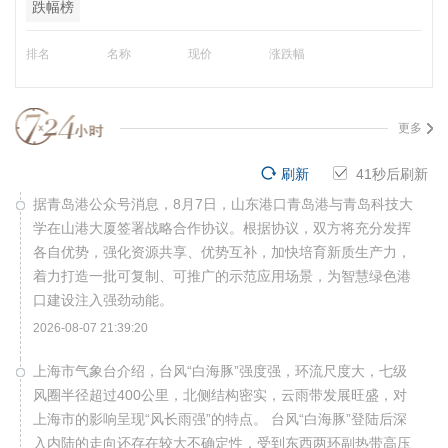
跌幅榜
排名
名称
现价
涨跌幅
更多
刷新
40
秒后刷新
据青岛港公众号消息，8月7日，山东港口青岛港与青岛科技大
学在山港大厦签署战略合作协议。根据协议，双方将充分发挥
各自优势，强化资源共享、优势互补，加快培育新质生产力，
着力打造一批可复制、可推广的示范应用场景，为智慧绿色港
口建设注入强劲动能。
2026-08-07 21:39:20
上海市气象台介绍，台风“白海豚”强度强，环流尺度大，七级
风圈半径超过400公里，北侧结构密实，云雨带发展旺盛，对
上海市的影响呈现“风长雨强”的特点。 台风“白海豚”登陆后深
入内陆的走向还存在较大不确定性，受到东西两环副热带高压