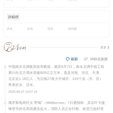
跌幅榜
排名
名称
现价
涨跌幅
更多
刷新
39
秒后刷新
中国南水北调集团发布数据，截至8月7日，南水北调中线工程
累计向北方调水突破800亿立方米，惠及河南、河北、天津、
北京近1.18亿人，为沿线27座大中城市、243个县（市、区）
带来好水、活水。
2026-08-07 14:07:16
俄罗斯电商巨头“野莓”（Wildberries）7日通报称，其在叶卡捷
琳堡市的仓库因袭击起火，消防人员正在扑救。收货已临时受