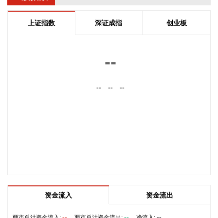
2026-08-07 13:30:19
上证指数
深证成指
创业板
中国地震台网正式测定：8月7日13时08分在四川宜宾市高县
（北纬28.51度，东经104.67度）发生4.9级地震，震源深度6
千米。
--
2026-08-07 13:26:11
CRO概念午后持续走高，截至发稿，义翘神州20%涨停，药康
--
--
--
生物、毕得医药此前涨停，皓元医药、博腾股份、药石科技等
涨超10%。
2026-08-07 13:22:14
上交所公告，于8月7日盘中即时起至收市暂停财通多策略福鑫
定期开放灵活配置混合型发起式证券投资基金（证券代码：
501046）、景顺长城全球半导体芯片产业股票型证券投资基金
（QDII-LOF）（证券代码：501225）交易业务。
2026-08-07 13:18:15
资金流入
资金流出
有市场消息称刚果（金）已发布最新行政指令，决定彻底禁止
--
--
--
两市总计资金流入:
两市总计资金流出:
净流入: