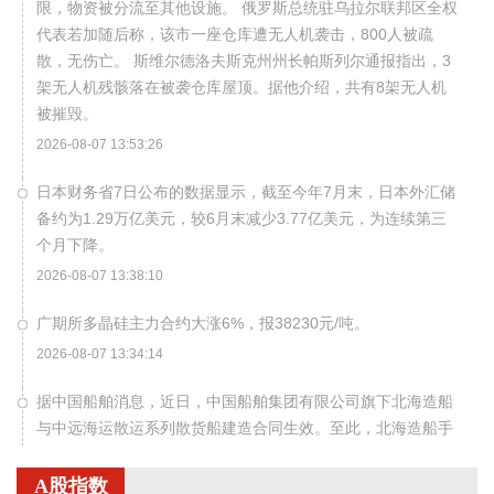
限，物资被分流至其他设施。 俄罗斯总统驻乌拉尔联邦区全权
代表若加随后称，该市一座仓库遭无人机袭击，800人被疏
散，无伤亡。 斯维尔德洛夫斯克州州长帕斯列尔通报指出，3
架无人机残骸落在被袭仓库屋顶。据他介绍，共有8架无人机
被摧毁。
2026-08-07 13:53:26
日本财务省7日公布的数据显示，截至今年7月末，日本外汇储
备约为1.29万亿美元，较6月末减少3.77亿美元，为连续第三
个月下降。
2026-08-07 13:38:10
广期所多晶硅主力合约大涨6%，报38230元/吨。
2026-08-07 13:34:14
据中国船舶消息，近日，中国船舶集团有限公司旗下北海造船
与中远海运散运系列散货船建造合同生效。至此，北海造船手
持造船订单量超2300万载重吨，历史性突破100艘大关，部分
订单交船期已排至2030年。
A股指数