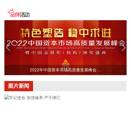
创新。在模型侧加速推理效能跃升，推动通用模型与行业专用
模型协同研发，提升端侧推理效率。在数据侧持续深化监管沙
盒机制创新，鼓励具身智能、自动驾驶、医疗健康等重点领域
的数据交易流通，探索以词元交易为基础的数据定价模式。通
过打造全要素保障体系，为词元工厂建设提供全方位支撑。 政
策提出，对推动批量词元生产的企业，给予一定资金支持。每
年还将继续发放算力券、数据券各1亿元，对开展推理效能跃
升的企业，按照算力租赁费用的30%，给予最高2000万元的资
金支持；按照年度数据交易金额的10%，给予采购主体最高
100万元资金支持。不断降低基础设施建设和企业运营成本，
2022年中国资本市场高质量发展峰会....
全面提升单位能效下的词元产出效率与系统稳定性。
2026-08-07 12:29:22
图片新闻
记者获悉，8月6日，阿里巴巴视频生成大模型Wan 3.0开启公
测，在生成时长、万能创作、全能参考以及真实世界还原等维
度全面升级：单次可生成30秒视频，完整表达创作意图；在文
本、图片、音频、视频四种基础模态之外，首次支持doc、
xls、ppt、pdf、md等文档格式输入等。 据了解，Wan3.0还有