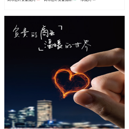
铜精矿与钴精矿的出口。对此，记者以投资者身份致电华友钴
业，公司接线工作人员表示，禁令针对的是“铜精矿”和“钴精
矿”这类初级矿产品，而华友钴业在刚果（金）的成品为粗制氢
氧化钴（钴的中间品）和电积铜（阴极铜），不涉及精矿出口
问题，“中资企业应该都差不多”。
2026-08-07 13:04:16
企查查APP显示，近日，宜春市大参林药业有限公司成立，法
定代表人为胡侠巾，经营范围包含药品零售，第三类医疗器械
经营，酒类经营，食品销售，药品互联网信息服务，医疗器械
互联网信息服务等。企查查股权穿透显示，该公司由大参林
(603233)全资子公司江西大参林药业有限公司、江西金百合大
药房连锁有限公司共同持股。
2026-08-07 12:48:14
据北京亦庄公众号，近日，北京经济技术开发区发布《北京经
济技术开发区关于支持词元驱动智能经济高质量发展的若干措
施（试行）》（下称“词元十条”）。词元十条明确，在芯片侧
将加大推理专用芯片研发扶持力度，探索集成电路系统级架构