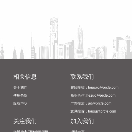
2024年校园足球“省长杯”比赛
筹备情况
国家能源局印发《电力安全生产“十五五”行动计划》，其中提
出，加强“人工智能+”安全治理，创新设备高精度故障预测及健
康管理方法，推动人工智能技术嵌入智能安全工器具，研究基
于人工智能大模型的电力安全生产辅助决策技术。加大关键电
力装备自主研发，加强新型防护材料研发，设立电力装备核心
部件技术攻关专项计划，推动电力芯片、特高压组部件等关键
技术突破。推动电力建设工程安全质量管控技术创新，研究建
设电力建设工程智能化监管体系，运用人工智能、大数据等手
段加强重点电力工程非现场监管和质量监督工作。
2026-08-07 11:36:33
相关信息
联系我们
今日早盘三大指数震荡上行。截至午间收盘，沪指涨0.49%，
关于我们
在线投稿：tougao@prcfe.com
深证成指涨1.31%，创业板指涨1.75%。盘面上，CRO概念走
使用条款
商业合作: hezuo@prcfe.com
强，百花医药4连板；PCB概念掀涨停潮，景旺电子、红板科
版权声明
广告投放：ad@prcfe.com
技等多股涨停；稀土永磁概念活跃，中国稀土等涨停。另外，
意见投诉：tousu@prcfe.com
CPO概念、小金属、元件、电子化学品等板块涨幅居前；数字
关注我们
加入我们
货币概念、粮食概念、房地产、煤炭、游戏等板块跌幅居前。
全市场约3000只个股下跌，半日成交额超1.6万亿元。