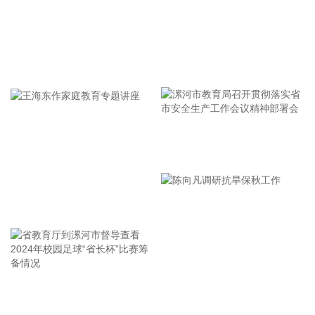
智能时长功能，可根据提示词自动推荐合适时长。
2026-08-07 12:25:28
港股午间收盘，恒生指数涨0.15%，恒生科技指数涨0.34%。
PCB概念走强，鼎泰高科、胜宏科技涨超11%，广合科技涨超
牢记使命 加强修养 严于律己
10%，建滔积层板涨近10%。大模型股大涨，MINIMAX-W、
智谱涨超17%。
2026-08-07 12:12:32
据齐心集团消息，近日，齐心集团中选长安汽车电子商城项
漯河市教育局召开贯彻落实省
目。公司将依托一站式政企数字化采购服务平台，提供成熟完
市安全生产工作会议精神部署
善的采购全流程配套服务，助力头部整车制造企业采购管理数
会
智化升级。
王海东作家庭教育专题讲座
2026-08-07 12:09:08
①金河生物：2025年度以简易程序向特定对象发行股票申请获
证监会同意注册批复。 ②东方锆业：向特定对象发行股票申请
获深交所受理。
省教育厅到漯河市督导查看
陈向凡调研抗旱保秋工作
2026-08-07 12:03:22