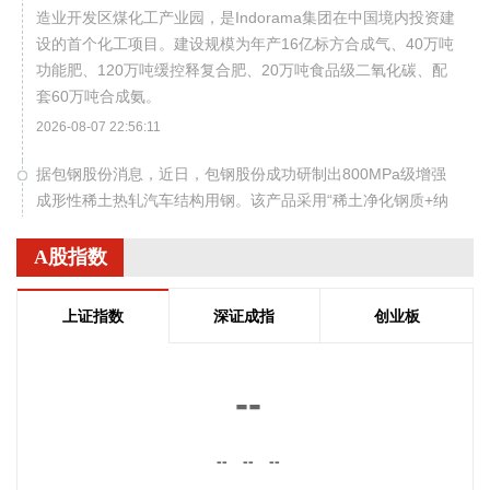
造业开发区煤化工产业园，是Indorama集团在中国境内投资建
设的首个化工项目。建设规模为年产16亿标方合成气、40万吨
功能肥、120万吨缓控释复合肥、20万吨食品级二氧化碳、配
套60万吨合成氨。
2026-08-07 22:56:11
据包钢股份消息，近日，包钢股份成功研制出800MPa级增强
成形性稀土热轧汽车结构用钢。该产品采用“稀土净化钢质+纳
米析出强化”复合技术，兼具高强度、高塑性与优异的扩孔性
能，可适用于商用车高承载、复杂变形的汽车结构件。产品已
A股指数
通过某知名商用车配套厂的试模及批量应用验证。
2026-08-07 22:38:11
上证指数
深证成指
创业板
南大光电(300346)在互动平台表示，公司三甲基铟年产能共计
5吨，其中可用于磷化铟生产的高纯三甲基铟产能根据市场情
--
况进行上调，目前约为2吨/年。公司积极关注市场，加快业务
向高端化合物方向优化整合。
--
--
--
2026-08-07 22:26:18