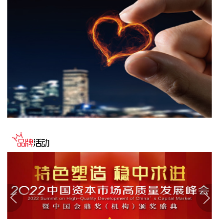
辽、太湖等流域管理机构，分析研判今年第13号台风“白海
豚”发展态势及影响，系统安排部署台风暴雨洪水防御工作。
李国英要求，全力以赴做好六个方面重点工作。一要强化监测
预报预警。二要突出抓好山洪灾害防御。三要确保水利工程安
全度汛。四要强化流域水工程统一联合调度。五要统筹做好城
市外洪内涝防御。六要确保重要基础设施安全。
2026-08-07 22:14:22
美股存储股走低，美光科技跌超2%，SK海力士跌超5%，闪迪
跌超3%，西部数据跌超5%，希捷科技跌超9%。
2026-08-07 22:06:20
冠盛股份7月投资者关系活动记录表披露，冠盛东驰电池工厂
于4月开始调试工作，为提升工厂调试进度，国网温州供电公
司提前搭建10千伏临时线路协助公司推进设备调试进度。6月
25日，供电公司已顺利完成110千伏变电站的建设并顺利引入
市政电网进行供电。目前工厂已经进入全面联机调试工作，预
计调试周期为6—9个月。固液混合电池量产线尚未正式下线，
项目的最新动态以公司公开披露的信息为准。