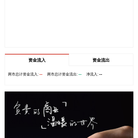
据海南日报，8月7日，海南省政府与跨境电商企业座谈会在海
口举行，以政企面对面的形式听取跨境电商平台企业和服务机
构意见建议，共促海南跨境电商高质量发展。省长刘小明主持
会议。 京东集团、抖音集团、WB中国商家服务中心、蚂蚁集
团、菜鸟集团、海南跨境电商公共服务中心等跨境电商平台企
业和服务机构代表，以及中国跨境电商50人论坛、中国国际电
子商务中心的专家，围绕完善智慧物流体系与航线网络、构建
跨境电商生态体系、拓展跨境电商新业态、建立长效流量机
资金流入
资金流出
制、加强品牌宣传推广等提出意见建议。 刘小明表示，希望政
企同心合力，构建亲清政商关系，搭建常态化政企沟通机制，
--
--
--
两市总计资金流入:
两市总计资金流出:
净流入:
以政府的精准施策、企业的灵活创新，共建海南跨境电商出海
产业基地、自贸港跨境电商一站式服务平台，推动政策红利和
市场活力深度耦合，使海南在全球跨境电商版图中占据独特地
位。
2026-08-07 22:18:12
8月7日下午，国家防总副总指挥、水利部部长李国英主持专题
会商，视频连线水利部长江、黄河、淮河、海河、珠江、松