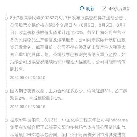
刷新
45
秒后刷新
8天7板高争民爆(002827)8月7日发布股票交易异常波动公告，
公司股票交易价格连续3个交易日内（8月5日、8月6日、8月7
日）收盘价格涨幅偏离值累计超过20%。截至目前公司主营业
务为民爆物品生产销售及爆破服务，公司尚未实际开展矿山投
资开发业务。截至目前，公司不存在涉及矿山资产注入和重大
资产重组的具体计划。公司股票已被深交所纳入重点监控，如
后续公司股票交易继续出现非理性大幅波动，公司可能申请停
牌核查。
2026-08-07 23:15:10
国内期货夜盘收盘，主力合约涨多跌少。纯碱涨超3%，乙二醇
涨超2%，合成橡胶跌超1%。
2026-08-07 23:08:16
据东华科技消息，8月3日，中国化学工程东华公司与Indorama
集团在安徽合肥正式签署安阳印多拉玛气体有限公司清洁制气
示范项目EPC总承包合同。项目位于河南省安阳市滑县先进制