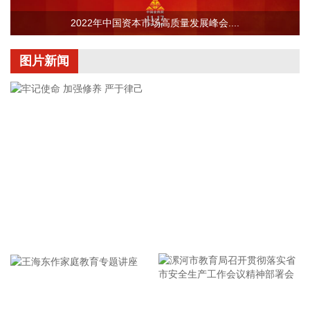
2026-08-07 22:04:03
2022年中国资本市场高质量发展峰会....
据青岛港公众号消息，8月7日，山东港口青岛港与青岛科技大
学在山港大厦签署战略合作协议。根据协议，双方将充分发挥
图片新闻
各自优势，强化资源共享、优势互补，加快培育新质生产力，
着力打造一批可复制、可推广的示范应用场景，为智慧绿色港
口建设注入强劲动能。
2026-08-07 21:39:20
上海市气象台介绍，台风“白海豚”强度强，环流尺度大，七级
风圈半径超过400公里，北侧结构密实，云雨带发展旺盛，对
上海市的影响呈现“风长雨强”的特点。 台风“白海豚”登陆后深
入内陆的走向还存在较大不确定性，受到东西两环副热带高压
的影响，后期如果台风残涡在上海西侧回旋少动，对上海的影
牢记使命 加强修养 严于律己
响可能会长达4天，过程风雨影响都会比较大。 台风登陆并深
入内陆后，低空风切变较大，容易出现龙卷风，所以10日左
右“白海豚”登陆后要警惕龙卷风的可能性，气象部门也将密切
监测，做好研判和预警。
2026-08-07 21:39:19