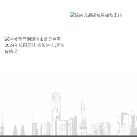
漯河市教育局召开贯彻落实省
北京市住房和城乡建设委员会、北京市规划和自然资源委员
市安全生产工作会议精神部署
会、北京住房公积金管理中心7日晚联合印发《关于进一步优
会
化调整本市房地产政策的通知》。通知提出，适度提高住房公
王海东作家庭教育专题讲座
积金最高贷款额度。购房家庭中1人为公积金缴存人的，购买
首套住房公积金贷款最高贷款额度为120万元，二套住房公积
金贷款最高额度为100万元；夫妻双方均为缴存人的，购买首
套住房公积金贷款最高贷款额度为240万元，二套住房公积金
贷款最高额度为200万元。符合以下条件的，最高贷款额度可
省教育厅到漯河市督导查看
陈向凡调研抗旱保秋工作
进一步上浮： 1.城六区户籍居民家庭，在城六区外购买首套住
2024年校园足球“省长杯”比赛
房的，最高可上浮20万元； 2.购买住房符合本市建筑绿色发展
筹备情况
支持政策的，最高可上浮40万元； 3.本市户籍二孩及以上多子
女家庭购买住房的，可上浮40万元。 同时符合多项条件的，最
高贷款额度可叠加上浮，购房家庭中1人为公积金缴存人的，
最高上浮60万元；夫妻双方均为缴存人的，最高上浮100万
元。实际贷款额度依据购房家庭还款能力确定。
2026-08-07 21:32:25
据中国工程机械工业协会对挖掘机主要制造企业统计，2026年