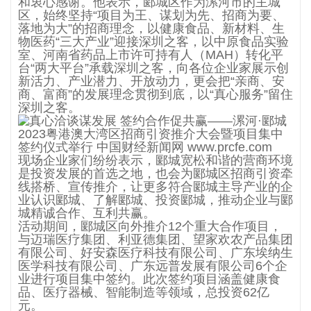
和衷心感谢。他表示，郾城区作为漯河市的主城
区，始终坚持“项目为王、谋划为先、招商为要、
落地为大”的招商理念，以健康食品、新材料、生
物医药“三大产业”迎接深圳之客，以中原食品实验
室、河南省药品上市许可持有人（MAH）转化平
台“两大平台”承载深圳之客，向各位企业家展示创
新活力、产业潜力、开放动力，更会把“亲商、安
商、富商”的发展理念贯彻到底，以“真心服务”留住
深圳之客。
现场企业家们纷纷表示，郾城宽松和谐的营商环境
是投资发展的首选之地，也会为郾城区招商引资牵
线搭桥、宣传推介，让更多符合郾城主导产业的企
业认识郾城、了解郾城、投资郾城，推动企业与郾
城精诚合作、互利共赢。
活动期间，郾城区向外推介12个重大合作项目，
与迈瑞医疗集团、利亚德集团、望家欢农产品集团
有限公司、好安森医疗科技有限公司、广东埃纳生
医学科技有限公司、广东远普发展有限公司6个企
业进行项目集中签约。此次签约项目涵盖健康食
品、医疗器械、智能制造等领域，总投资62亿
元。