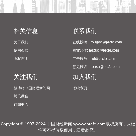
2026-08-07 21:32:25
据中国工程机械工业协会对挖掘机主要制造企业统计，2026年
7月销售各类挖掘机19521台，同比增长13.9%。其中：国内销
量7608台（含电动挖掘机41台），同比增长4.13%；出口
相关信息
联系我们
11913台（含电动挖掘机62台），同比增长21.2%。 2026年1
关于我们
在线投稿：tougao@prcfe.com
—7月，共销售挖掘机171841台，同比增长24.8%。其中：国
内销量86633台（含电动挖掘机227台），同比增长18.8%；出
使用条款
商业合作: hezuo@prcfe.com
口85208台（含电动挖掘机197台），同比增长31.7%。
版权声明
广告投放：ad@prcfe.com
2026-08-07 21:24:15
意见投诉：tousu@prcfe.com
关注我们
加入我们
孚日股份8月7日在互动平台表示，公司VC装置暂无检修计划。
2026-08-07 21:24:13
微博@中国财经新闻网
招聘专页
腾讯微信
四川双马(000935)8月7日公告，公司拟以不低于5000万元
订阅中心
（含）且不超过1亿元（含）通过集中竞价交易方式回购股
份，本次回购股份将用于维护公司价值及股东权益所必需。回
购价格不超过36元/股（含）。
Copyright © 1997-2024 中国财经新闻网www.prcfe.com版权所有，未经
许可不得转载使用，违者必究。
2026-08-07 21:02:14