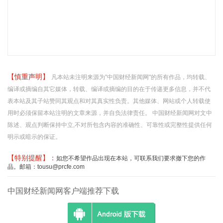
【慎重声明】
凡本站未注明来源为"中国财经新闻网"的所有作品，均转载、
编译或摘编自其它媒体，转载、编译或摘编的目的在于传递更多信息，并不代
表本站及其子站赞同其观点和对其真实性负责。其他媒体、网站或个人转载使
用时必须保留本站注明的文章来源，并自负法律责任。 中国财经新闻网对文中
陈述、观点判断保持中立,不对所包含内容的准确性、可靠性或完整性提供任何
明示或暗示的保证。
【特别提醒】：
如您不希望作品出现在本站，可联系我们要求撤下您的作
品。邮箱：tousu@prcfe.com
中国财经新闻网客户端推荐下载