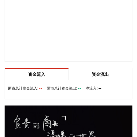
--
--
--
2026-08-07 22:26:18
据海南日报，8月7日，海南省政府与跨境电商企业座谈会在海
口举行，以政企面对面的形式听取跨境电商平台企业和服务机
构意见建议，共促海南跨境电商高质量发展。省长刘小明主持
会议。 京东集团、抖音集团、WB中国商家服务中心、蚂蚁集
团、菜鸟集团、海南跨境电商公共服务中心等跨境电商平台企
业和服务机构代表，以及中国跨境电商50人论坛、中国国际电
子商务中心的专家，围绕完善智慧物流体系与航线网络、构建
跨境电商生态体系、拓展跨境电商新业态、建立长效流量机
资金流入
资金流出
制、加强品牌宣传推广等提出意见建议。 刘小明表示，希望政
企同心合力，构建亲清政商关系，搭建常态化政企沟通机制，
--
--
--
两市总计资金流入:
两市总计资金流出:
净流入:
以政府的精准施策、企业的灵活创新，共建海南跨境电商出海
产业基地、自贸港跨境电商一站式服务平台，推动政策红利和
市场活力深度耦合，使海南在全球跨境电商版图中占据独特地
位。
2026-08-07 22:18:12