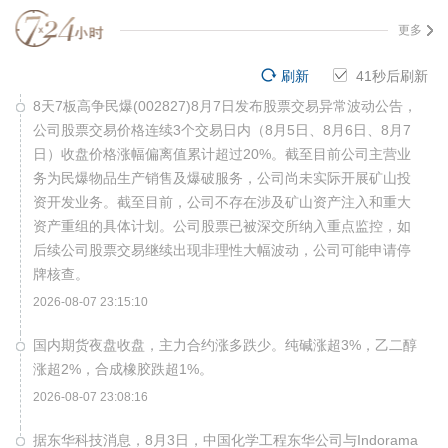
更多
刷新
40
秒后刷新
8天7板高争民爆(002827)8月7日发布股票交易异常波动公告，
公司股票交易价格连续3个交易日内（8月5日、8月6日、8月7
日）收盘价格涨幅偏离值累计超过20%。截至目前公司主营业
务为民爆物品生产销售及爆破服务，公司尚未实际开展矿山投
资开发业务。截至目前，公司不存在涉及矿山资产注入和重大
资产重组的具体计划。公司股票已被深交所纳入重点监控，如
后续公司股票交易继续出现非理性大幅波动，公司可能申请停
牌核查。
2026-08-07 23:15:10
国内期货夜盘收盘，主力合约涨多跌少。纯碱涨超3%，乙二醇
涨超2%，合成橡胶跌超1%。
2026-08-07 23:08:16
据东华科技消息，8月3日，中国化学工程东华公司与Indorama