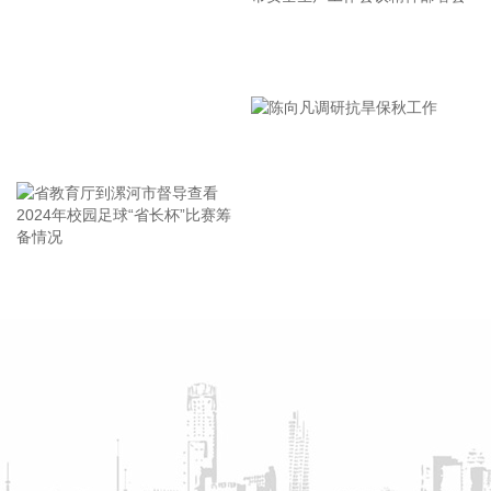
监测，做好研判和预警。
2026-08-07 21:39:19
漯河市教育局召开贯彻落实省
北京市住房和城乡建设委员会、北京市规划和自然资源委员
市安全生产工作会议精神部署
会、北京住房公积金管理中心7日晚联合印发《关于进一步优
会
化调整本市房地产政策的通知》。通知提出，适度提高住房公
王海东作家庭教育专题讲座
积金最高贷款额度。购房家庭中1人为公积金缴存人的，购买
首套住房公积金贷款最高贷款额度为120万元，二套住房公积
金贷款最高额度为100万元；夫妻双方均为缴存人的，购买首
套住房公积金贷款最高贷款额度为240万元，二套住房公积金
贷款最高额度为200万元。符合以下条件的，最高贷款额度可
省教育厅到漯河市督导查看
陈向凡调研抗旱保秋工作
进一步上浮： 1.城六区户籍居民家庭，在城六区外购买首套住
2024年校园足球“省长杯”比赛
房的，最高可上浮20万元； 2.购买住房符合本市建筑绿色发展
筹备情况
支持政策的，最高可上浮40万元； 3.本市户籍二孩及以上多子
女家庭购买住房的，可上浮40万元。 同时符合多项条件的，最
高贷款额度可叠加上浮，购房家庭中1人为公积金缴存人的，
最高上浮60万元；夫妻双方均为缴存人的，最高上浮100万
元。实际贷款额度依据购房家庭还款能力确定。