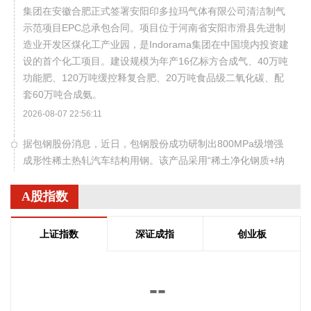
集团在安徽合肥正式签署安阳印多拉玛气体有限公司清洁制气
示范项目EPC总承包合同。项目位于河南省安阳市滑县先进制
造业开发区煤化工产业园，是Indorama集团在中国境内投资建
设的首个化工项目。建设规模为年产16亿标方合成气、40万吨
功能肥、120万吨缓控释复合肥、20万吨食品级二氧化碳、配
套60万吨合成氨。
2026-08-07 22:56:11
据包钢股份消息，近日，包钢股份成功研制出800MPa级增强
成形性稀土热轧汽车结构用钢。该产品采用“稀土净化钢质+纳
米析出强化”复合技术，兼具高强度、高塑性与优异的扩孔性
能，可适用于商用车高承载、复杂变形的汽车结构件。产品已
A股指数
通过某知名商用车配套厂的试模及批量应用验证。
2026-08-07 22:38:11
上证指数
深证成指
创业板
南大光电(300346)在互动平台表示，公司三甲基铟年产能共计
5吨，其中可用于磷化铟生产的高纯三甲基铟产能根据市场情
--
况进行上调，目前约为2吨/年。公司积极关注市场，加快业务
向高端化合物方向优化整合。