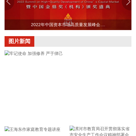
计调试周期为6—9个月。固液混合电池量产线尚未正式下线，
项目的最新动态以公司公开披露的信息为准。
2026-08-07 22:04:03
2022年中国资本市场高质量发展峰会....
据青岛港公众号消息，8月7日，山东港口青岛港与青岛科技大
学在山港大厦签署战略合作协议。根据协议，双方将充分发挥
图片新闻
各自优势，强化资源共享、优势互补，加快培育新质生产力，
着力打造一批可复制、可推广的示范应用场景，为智慧绿色港
口建设注入强劲动能。
2026-08-07 21:39:20
上海市气象台介绍，台风“白海豚”强度强，环流尺度大，七级
风圈半径超过400公里，北侧结构密实，云雨带发展旺盛，对
上海市的影响呈现“风长雨强”的特点。 台风“白海豚”登陆后深
入内陆的走向还存在较大不确定性，受到东西两环副热带高压
的影响，后期如果台风残涡在上海西侧回旋少动，对上海的影
牢记使命 加强修养 严于律己
响可能会长达4天，过程风雨影响都会比较大。 台风登陆并深
入内陆后，低空风切变较大，容易出现龙卷风，所以10日左
右“白海豚”登陆后要警惕龙卷风的可能性，气象部门也将密切