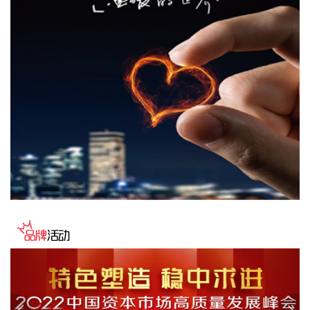
8月7日下午，国家防总副总指挥、水利部部长李国英主持专题
会商，视频连线水利部长江、黄河、淮河、海河、珠江、松
辽、太湖等流域管理机构，分析研判今年第13号台风“白海
豚”发展态势及影响，系统安排部署台风暴雨洪水防御工作。
李国英要求，全力以赴做好六个方面重点工作。一要强化监测
预报预警。二要突出抓好山洪灾害防御。三要确保水利工程安
全度汛。四要强化流域水工程统一联合调度。五要统筹做好城
市外洪内涝防御。六要确保重要基础设施安全。
2026-08-07 22:14:22
美股存储股走低，美光科技跌超2%，SK海力士跌超5%，闪迪
跌超3%，西部数据跌超5%，希捷科技跌超9%。
2026-08-07 22:06:20
冠盛股份7月投资者关系活动记录表披露，冠盛东驰电池工厂
于4月开始调试工作，为提升工厂调试进度，国网温州供电公
司提前搭建10千伏临时线路协助公司推进设备调试进度。6月
25日，供电公司已顺利完成110千伏变电站的建设并顺利引入
市政电网进行供电。目前工厂已经进入全面联机调试工作，预