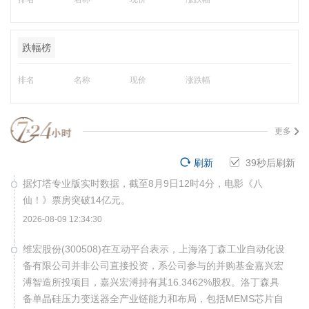
跌幅榜
排名
名称
现价
涨跌幅
更多
刷新
38
秒后刷新
据灯塔专业版实时数据，截至8月9日12时4分，电影《八
仙！》票房突破14亿元。
2026-08-09 12:34:30
维宏股份(300508)在互动平台表示，上海洛丁森工业自动化设
备有限公司并非公司直接投资，系公司参与的并购基金嘉兴宏
溥智造所投项目，嘉兴宏溥持有其16.3462%股权。洛丁森具
备单晶硅压力变送器全产业链能力和布局，包括MEMS芯片自