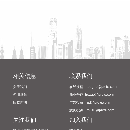
2024年校园足球“省长杯”比赛
和教育服务价格分别上涨1.3%、1.0%和0.6%，涨幅总体稳
筹备情况
定。食品价格下降1.5%，降幅比上月收窄0.1个百分点，影响
CPI同比下降约0.25个百分点。食品中，猪肉价格下降13.3%，
降幅比上月收窄2.6个百分点，影响CPI同比下降约0.25个百分
点；鲜菜、鲜果、粮食、食用油、奶类价格降幅在0.3%—
1.5%之间；鸡蛋价格上涨17.8%，涨幅比上月回落2.2个百分
点；羊肉、牛肉和禽肉类价格涨幅在1.6%—6.2%之间。
2026-08-09 09:39:16
国家统计局：2026年7月份，全国居民消费价格同比上涨
相关信息
联系我们
0.5%。其中，城市上涨0.5%，农村上涨0.4%；食品价格下降
1.5%，非食品价格上涨0.9%；消费品价格上涨0.2%，服务价
关于我们
在线投稿：tougao@prcfe.com
格上涨0.7%。1­­—7月平均，全国居民消费价格比上年同期上涨
使用条款
商业合作: hezuo@prcfe.com
0.9%。
版权声明
广告投放：ad@prcfe.com
2026-08-09 09:35:22
意见投诉：tousu@prcfe.com
国家统计局：2026年7月份，全国工业生产者出厂价格同比上
关注我们
加入我们
涨3.5%，环比下降0.7%。工业生产者购进价格同比上涨