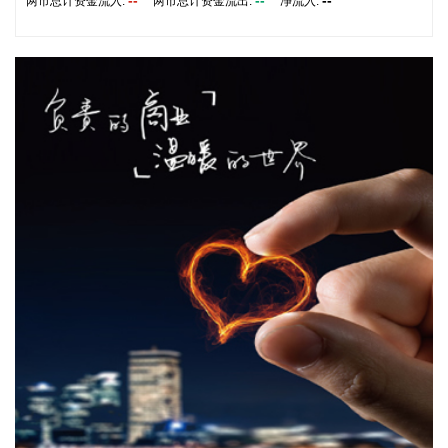
--
--
--
两市总计资金流入:
两市总计资金流出:
净流入:
费较快增长，智能家庭消费设备、护肤用化妆品制造价格分别
上涨3.4%和0.7%。 从同比看，全国PPI上涨3.5%，涨幅比上
月回落0.6个百分点。分行业看，价格上涨的主要行业中，石油
和天然气开采业、石油煤炭及其他燃料加工业、化学原料和化
学制品制造业分别上涨3.2%、8.2%和9.1%，有色金属矿采选
业、有色金属冶炼和压延加工业分别上涨22.6%和20.2%，黑
色金属冶炼和压延加工业上涨2.7%，涨幅比上月均回落，6个
行业合计影响PPI同比上涨约2.55个百分点；煤炭开采和洗选
业上涨27.1%，电气机械和器材制造业上涨5.7%，计算机通信
和其他电子设备制造业上涨4.4%，涨幅比上月均扩大，3个行
业合计影响PPI同比上涨约1.53个百分点。上述9个行业对PPI
的上拉影响较上月减少0.56个百分点。价格下拉影响最大的5
个行业为：电力热力生产和供应业、汽车制造业、非金属矿物
制品业、医药制造业、酒饮料和精制茶制造业，降幅在2.3%—
5.7%之间，合计影响PPI同比下降约0.76个百分点，较上月减
少0.05个百分点。
2026-08-09 09:42:19