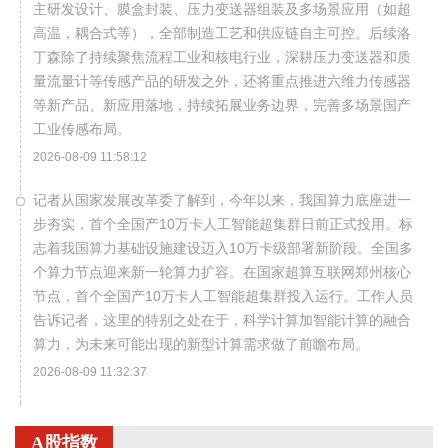
主研发设计、膜盒封装、压力变送器组装及多场景应用（如超
高温，耦合式等），全部制造工艺和供应链自主可控。后续洛
丁森除了持续聚焦流程工业和核电行业，深耕压力变送器和质
量流量计等传感产品的研发之外，还将重点推进六维力传感器
等新产品、新应用落地，持续拓展业务边界，完善多场景国产
工业传感布局。
2026-08-09 11:58:12
记者从国家发展改革委了解到，今年以来，我国算力底座进一
步夯实，首个全国产10万卡人工智能超集群日前正式投用。标
志着我国算力基础设施建设迈入10万卡级部署新阶段。全国多
个算力节点迎来新一轮算力扩容。在国家超算互联网郑州核心
节点，首个全国产10万卡人工智能超集群投入运行。工作人员
告诉记者，这里的特别之处在于，科学计算加智能计算的融合
算力，为未来可能出现的新型计算需求做了前瞻布局。
2026-08-09 11:32:37
国家统计局城市司首席统计师董莉娟解读2026年7月份CPI和
PPI数据。7月份，受国际输入性因素影响，居民消费价格指数
A股指数