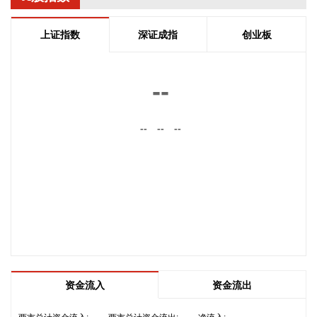
（CPI）环比下降0.1%，同比上涨0.5%，扣除食品和能源价格
的核心CPI环比上涨0.3%，同比上涨0.9%，CPI总体保持温和
上证指数
深证成指
创业板
上涨。国内部分行业需求增加，但受输入性和季节性等因素影
响，工业生产者出厂价格指数（PPI）环比下降0.7%，同比上
涨3.5%，涨幅比上月回落0.6个百分点。 从环比看，全国PPI
--
下降0.7%，降幅比上月扩大0.4个百分点。7月PPI环比运行的
主要特点：一是输入性因素影响国内相关行业价格下行。石油
--
--
--
开采、精炼石油产品制造、有机化学原料制造价格分别下降
11.8%、8.4%和4.2%；有色金属矿采选业、有色金属冶炼和压
延加工业价格分别下降2.1%和1.7%，5个行业合计影响PPI环
比下降约0.65个百分点。二是季节性因素影响部分行业价格下
降。7月份高温、雨水及台风天气较多，建筑项目施工进度放
缓，黑色金属冶炼和压延加工业、非金属矿物制品业价格分别
下降0.8%和0.5%；水力发电、风力发电增加，价格分别下降
10.3%和3.9%，4个行业合计影响PPI环比下降约0.11个百分
点。三是产业转型升级和消费提质扩容带动部分行业需求增
加、价格上涨。新动能成长壮大，人工智能、高端装备、新材
资金流入
资金流出
料等领域蓬勃发展，智能无人飞行器制造、碳素新材料、船舶
及相关装置制造价格分别上涨2.5%、0.4%和0.3%。品质类消