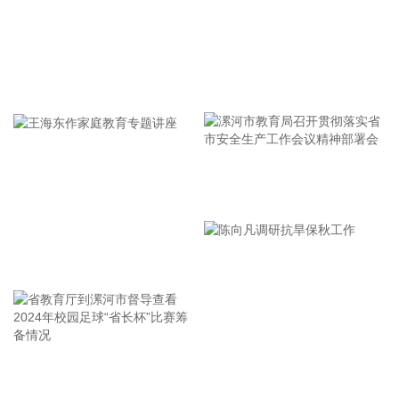
点。服务价格由上月持平转为上涨0.4%，影响CPI环比上涨约
0.21个百分点。服务中，暑期出行需求增加，旅行社收费、宾
馆住宿、飞机票、交通工具租赁价格分别上涨7.2%、6.5%、
4.2%和3.6%，合计影响CPI环比上涨约0.10个百分点；部分地
牢记使命 加强修养 严于律己
区政策性调价持续推进，医疗服务价格上涨1.1%，影响CPI环
比上涨约0.07个百分点。 从同比看，全国CPI上涨0.5%，保持
温和上涨。CPI同比涨幅比上月回落0.5个百分点，主要是受汽
油价格涨幅回落影响。汽油价格上涨1.0%，涨幅比上月回落
16.0个百分点，对CPI的上拉影响比上月减少约0.45个百分
漯河市教育局召开贯彻落实省
点，带动能源价格涨幅回落至0.6%。扣除能源的工业消费品价
市安全生产工作会议精神部署
格上涨1.5%，涨幅比上月回落0.2个百分点，影响CPI同比上涨
约0.37个百分点。其中，黄金饰品、个人护理用品和家用器具
会
价格分别上涨24.6%、1.7%和0.2%，涨幅均有回落，合计影响
王海东作家庭教育专题讲座
CPI同比上涨约0.13个百分点；计算机、平板电脑和移动电话
机价格分别上涨17.4%、17.2%和8.5%，涨幅均有扩大，合计
影响CPI同比上涨约0.14个百分点。服务价格上涨0.7%，涨幅
比上月回落0.1个百分点，影响CPI同比上涨约0.36个百分点。
服务中，医疗服务价格上涨4.3%，涨幅比上月扩大0.9个百分
省教育厅到漯河市督导查看
陈向凡调研抗旱保秋工作
点，影响CPI同比上涨约0.28个百分点；家政服务、在外餐饮