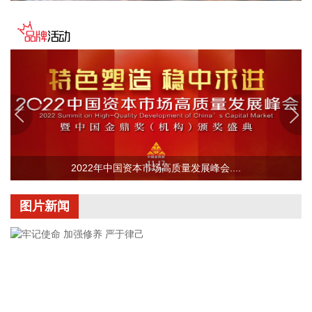
国家统计局城市司首席统计师董莉娟解读2026年7月份CPI和
PPI数据。7月份，受国际输入性因素影响，居民消费价格指数
（CPI）环比下降0.1%，同比上涨0.5%，扣除食品和能源价格
的核心CPI环比上涨0.3%，同比上涨0.9%，CPI总体保持温和
上涨。国内部分行业需求增加，但受输入性和季节性等因素影
响，工业生产者出厂价格指数（PPI）环比下降0.7%，同比上
涨3.5%，涨幅比上月回落0.6个百分点。 从环比看，全国CPI
下降0.1%，降幅比上月收窄0.2个百分点。国际市场价格波动
影响国内汽油价格下降10.7%，降幅比上月扩大5.8个百分点，
影响CPI环比下降约0.35个百分点。食品价格与上月持平，低
2022年中国资本市场高质量发展峰会....
于季节性水平0.6个百分点。食品中，鲜菜价格上涨1.3%，鸡
蛋价格下降2.1%，均明显低于季节性水平；应季水果大量上
市，市场供应充足，鲜果价格下降3.8%，影响CPI环比下降约
图片新闻
0.07个百分点；生猪产能综合调控政策效应显现，叠加部分地
区高温、强降雨等极端天气频发推高运输成本等因素，猪肉价
格由上月下降0.8%转为上涨4.1%，影响CPI环比上涨约0.07个
百分点。人工智能推动消费电子产品迭代升级，相关产品需求
增加、价格上涨，平板电脑、计算机和移动电话机价格分别上
涨11.3%、5.5%和1.0%，合计影响CPI环比上涨约0.03个百分