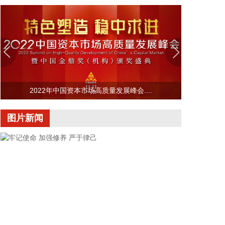
37.89亿千瓦时 同比减少12.66% 3天2板金一文化：
公司二次并购事项仍处于筹划阶段 尚未签署任何意向
性协议 宇晶股份：切磨抛设备下游半导体行业应用占
比不超过5% 【再融资】 浙江世宝：拟定增募资不超
13.94亿元 用于汽车线控转向系统产业化建设等项目
炬光科技：拟定增募资不超过10.21亿元 震有科技：
向特定对象发行股票申请获上交所受理 中京电子：向
特定对象发行股票申请获中国证监会同意注册批复 震
2022年中国资本市场高质量发展峰会....
裕科技：向不特定对象发行可转换公司债券申请获中
国证监会同意注册批复 皖通科技：向特定对象发行股
图片新闻
票申请获证监会同意注册批复 中材科技：向特定对象
发行股票申请获证监会同意注册批复 彤程新材：发行
H股事项获中国证监会备案 【增减持、回购】 依顿电
子：控股股东拟增持1%—2%公司股份 帝奥微：拟
3000万元—6000万元回购股份 【中标合同】 甘肃能
化：全资子公司合计中标8891.64万元工程施工项目
金智科技：公司及子公司中标两项目 金额合计
7359.28万元 【重大投资】 绿发电力：拟投资约
24.75亿元建设天津46万千瓦风电项目 超颖电子：拟