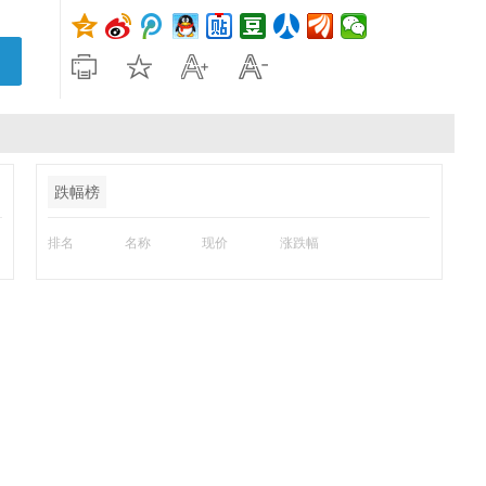
跌幅榜
排名
名称
现价
涨跌幅