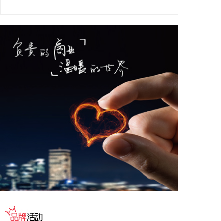
利润亏损2.81亿元 贝肯能源：上半年亏损1.24亿元
同比由盈转亏 滨海能源：上半年净利润亏损2824.68
万元 晶华微：上半年亏损201.94万元 同比亏损收窄
正邦科技：7月生猪销售收入5.87亿元 环比下降
6.18% 天康生物：7月生猪销售收入3.93亿元 环比增
长3.42% 京基智农：7月销售商品肥猪13.79万头 销
售收入2.04亿元 东瑞股份：7月销售生猪收入1.6亿元
天域生物：7月销售生猪收入5145.65万元 金新农：7
月生猪销售收入7368.06万元 巨星农牧：7月商品肥
猪销售量33.98万头 同比增长6.46% 湘佳股份：7月
份活禽销售收入7969.32万元 环比增长6.21% 唐人
神：7月生猪销量40.23万头 环比上升12.29% 傲农生
物：7月生猪销售量14.2万头，同比减少0.44% 环旭
电子：7月合并营业收入为55.49亿元 同比增加
12.98% 招商蛇口：7月实现签约销售金额138.14亿
元 大秦铁路：7月大秦线完成货物运输量3153万吨，
同比减少0.82% 龙源电力：7月完成发电量619.29万
兆瓦时 同比下降2.15% 湖北能源：7月完成发电量