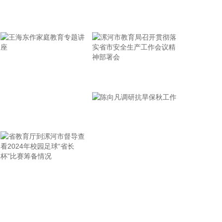
20.86亿元投建高多层及HDI印制电路板P3项目 东睦
股份：拟实施“广东东睦华晶技术基地建设项目” 【其
牢记使命 加强修养 严于律己
他】 湖北宜化：硫磺渣综合利用年产8万吨保险粉升
级改造项目投产 华林证券：拟2.02亿元受让海航期货
94%股份 厦门钨业：参股公司暂停运营老挝勐康稀土
项目 佰维存储：控股子公司拟增资扩股引入投资者
特锐德：取得金融机构不超5.4亿元回购股票专项融
漯河市教育局召开贯彻落
资支持 中国建筑：控股股东获得增持资金贷款支持
实省市安全生产工作会议
海峡股份：收到政府补助资金1.03亿元 兴欣新材：取
精神部署会
得金融机构不超9000万元回购股票专项融资支持 泰
王海东作家庭教育专题讲
凌微：终止发行股份及支付现金购买资产并撤回申请
座
文件 *ST实达：因2023年半年报涉嫌信披违法违规被
中国证监会立案 *ST航图：涉嫌信息披露违法违规 公
司及实控人被中国证监会立案 复星医药：盐酸左沙丁
胺醇雾化吸入溶液获注册批准 信立泰：SAL0195获
省教育厅到漯河市督导查
陈向凡调研抗旱保秋工作
得临床试验批准通知书 鲁抗医药：获得硫酸阿米卡星
看2024年校园足球“省长
注射液补充申请批准通知书 翰宇药业：替尔泊肽注射
杯”比赛筹备情况
液首仿上市申请获受理 莎普爱思：获得维生素B₁₂滴
眼液《药品注册证书》 卫信康：获得注射用多种维生