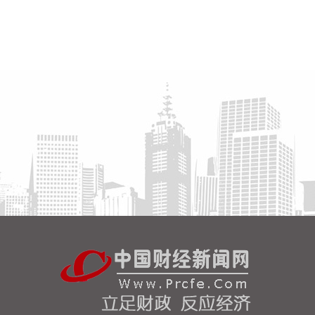
素（12）药品注册证书 我武生物：S01D片药物临床
试验申请获受理 联环药业：乳果糖口服溶液获得《药
品注册证书》 津药药业：氨甲环酸氯化钠注射液获得
药品注册证书
2026-08-07 20:44:16
湖北宜化(000422)8月7日公告，截至公告披露日，硫
磺渣综合利用年产8万吨保险粉升级改造项目的生产
装置和配套设施均已建成，经相关主管部门审核后，
近期已安全顺利投产，生产负荷稳步提升，产能逐步
释放。
2026-08-07 20:36:15
截至发稿，现货白银短线走强，涨超5%。
2026-08-07 20:36:12
寒武纪(688256)8月7日披露半年报，显示截至6月底
的股东持股情况。个人投资人张炜持股比例由一季度
末的0.74%提升至1.19%，以今日收盘价估算其市值