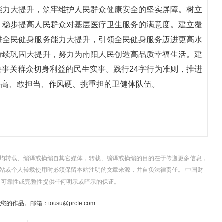
能力大提升，筑牢维护人民群众健康安全的坚实屏障。树立
，稳步提高人民群众对基层医疗卫生服务的满意度。建立覆
进全民健身服务能力大提升，引领全民健身服务迈进更高水
持续巩固大提升，努力为南阳人民创造高品质幸福生活。建
事关群众切身利益的民生实事。践行24字行为准则，推进
平高、敢担当、作风硬、挑重担的卫健体队伍。
，均转载、编译或摘编自其它媒体，转载、编译或摘编的目的在于传递更多信息，
站或个人转载使用时必须保留本站注明的文章来源，并自负法律责任。 中国财
、可靠性或完整性提供任何明示或暗示的保证。
。邮箱：tousu@prcfe.com