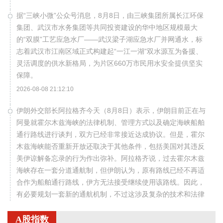
据“三峡小微”公众号消息，8月8日，由三峡集团所属长江环保
集团、武汉市水务集团等共同投资建设的华中地区规模最大
的“双膜”工艺应急水厂——武汉梁子湖应急水厂并网通水，标
志着武汉市江南区域正式构建起“一江一湖”双水源互为备援、
灵活调度的供水新格局，为片区660万市民用水安全提供坚实
保障。
2026-08-08 21:12:10
伊朗外交部长阿拉格齐今天（8月8日）表示，伊朗目前正在与
阿曼就霍尔木兹海峡的法律机制、管理方式以及确定海峡船舶
通行路线进行谈判，双方已经非常接近达成协议。但是，霍尔
木兹海峡能否重新开放还取决于其他条件，包括美国对其违反
美伊谅解备忘录的行为作出弥补。阿拉格齐说，过去霍尔木兹
海峡存在一套分道通航制，但伊朗认为，原有路线已经不再适
合作为船舶通行路线，伊方无法接受继续使用该路线。因此，
有必要规划一套新的通航机制，不过这涉及复杂的技术和法律
问题。目前双方正在讨论的是一条临时通航路线。在新的正式
通航路线最终确定之前，将首先设立一条临时航道，并以此作
A股指数