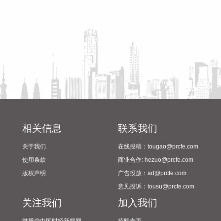
2024年校园足球“省长杯”比赛
然离浙江还有一定距离，但“白海豚”外围云系今天上午已经在
筹备情况
江苏南部、安徽东南部、浙江等地激发出对流。 明天，台风登
陆前后，华东降雨进一步增强，江苏南部、安徽东南部、上
海、浙江大部将有大到暴雨，其中上海南部、浙江东部有特大
暴雨，局地日降雨量将达到400毫米甚至500毫米以上，极端性
较强，需注意防范。
2026-08-08 15:54:28
8月8日，记者从上海轮渡获悉，因受今年第13号台风“白海
豚”影响，截至13时58分，上海轮渡已全线停航。
2026-08-08 15:43:12
相关信息
联系我们
8月7日，随着最后一段沥青路面完成摊铺，由中铁五局承建的
关于我们
在线投稿：tougao@prcfe.com
京昆高速广（元）绵（阳）段扩容工程主线路面63.879公里顺
使用条款
商业合作: hezuo@prcfe.com
利贯通，标志着该段主线路面贯通过半。广绵高速扩容项目全
版权声明
广告投放：ad@prcfe.com
长约124公里，是国家“十纵十横”综合运输大通道首都放射线
意见投诉：tousu@prcfe.com
G5京昆高速的关键段落，也是四川省北上出川的核心通道。
关注我们
加入我们
2026-08-08 15:32:28