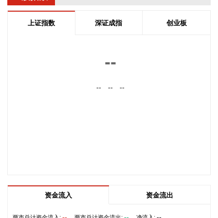
为未来正式路线的基础。在这一问题上，伊朗和阿曼两国的军
事部门已根据现有海图展开磋商。待相关谈判完成并形成最终
上证指数
深证成指
创业板
结论后，新的通航路线将得到确定。
2026-08-08 20:03:45
--
8月8日，阿维塔07L正式上市，搭载896线双光路图像级激光
雷达，也是首批搭载华为乾崑智驾ADS 5的车型。阿维塔科技
--
--
--
董事长王辉在发布会上透露，截至8月8日，华为乾崑智驾里程
突破137亿公里，位居全国第一。
2026-08-08 19:58:16
乌克兰方面8日消息称，正在塞尔维亚访问的乌克兰总统泽连
斯基当天表示，美国已与乌克兰达成协议，将每月向乌克兰提
供“爱国者”防空系统拦截导弹。泽连斯基同时表示，仅靠这项
供应无法完全弥补乌克兰目前的拦截导弹短缺。
2026-08-08 19:22:16
资金流入
资金流出
据“星光股份”公众号消息，近日，星光股份成功中标龙星控股
总部泛光工程项目。
--
--
--
两市总计资金流入:
两市总计资金流出:
净流入: