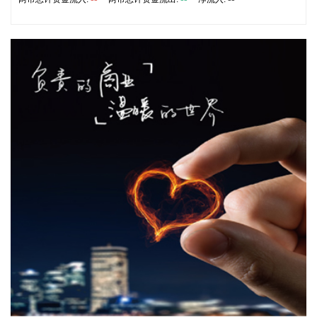
2026-08-08 18:10:12
“金科股份”公众号消息，2026年8月，金科地产集团股份有限
公司（简称“金科股份”）与重庆通用人工智能研究院在重庆正
式签署全方位合作协议。双方将依托通用人工智能前沿技术，
落地不动产全场景智慧解决方案，合力打造重庆“人工智能+不
动产”产业标杆项目。
2026-08-08 17:41:26
当地时间8日凌晨，由共和党控制的美国参议院以50票赞成、
49票反对的投票结果，确认托德·布兰奇担任司法部长。 当地
时间6月8日，美国白宫表示，总统特朗普向美国参议院提交托
德·布兰奇出任司法部长的提名。特朗普4月2日宣布，帕姆·邦
迪不再担任司法部长，由副部长布兰奇代理。
2026-08-08 16:58:19
据“浦东发布”微信公众号消息，上海市文化旅游局介绍，台
风“白海豚”逼近，上海迪士尼、乐高乐园等多家景点已临时闭