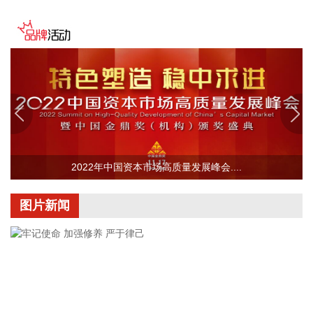
园或调整运营时间。
2026-08-08 16:58:16
据群众新闻，8月5日22时，陕西移动在商洛市镇安县受汛情影
响区域启动5G异网漫游工作，向其他运营商客户提供5G网络
漫游接入服务。该技术用于应急场景，当用户所属运营商网络
中断时，无需换卡换号即可接入其他运营商5G网络，享受免费
通话与上网服务，这是我省首次将该功能用于汛期通信保障实
战。 本次成功开通验证了5G异网漫游跨企业协同保障能力，
以及在真实汛情下的启停流程、业务配置和监控保障等全环节
操作性，有效增强了全省通信网络容灾韧性，为守护人民群众
2022年中国资本市场高质量发展峰会....
生命财产安全和防汛救灾指挥畅通筑牢通信“生命线”。
2026-08-08 16:46:16
图片新闻
美国国会参议院8日通过一项联邦政府临时拨款法案，以避免
联邦政府在现行预算到期后“停摆”。
2026-08-08 16:35:10
据浙江日报，当前，浙江省防御13号台风“白海豚”到了最关键