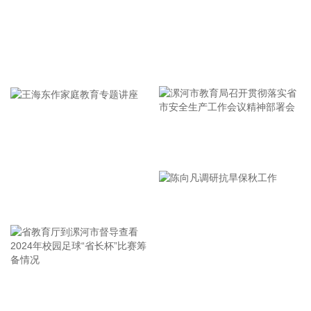
的阶段。8日上午，省委、省政府召开全省防御应对13号台
风“白海豚”工作视频调度会。省委书记王浩肯定了全省前一阶
段防御应对工作成效。他强调，与台风“巴威”相比，“白海豚”可
能强度更强、持续时间更长、造成影响更大。要高度警觉、闻
牢记使命 加强修养 严于律己
令而动，把防汛防台工作作为当前的重中之重，始终坚持人民
至上、生命至上，坚持“从最坏处着眼、做到顶格防御、打足提
前量”，立足台风正面登陆、贯穿全省、长时间影响、风雨
潮“三碰头”等极端情况，坚决克服麻痹思想、侥幸心理，把所
有的工作都往前预置、往前赶，确保守住“三条底线”，实现“不
漯河市教育局召开贯彻落实省
死人、少伤人、少损失”的目标，坚决打赢防御台风“白海豚”这
场大仗硬仗。
市安全生产工作会议精神部署
2026-08-08 16:31:27
会
王海东作家庭教育专题讲座
杰瑞股份(002353)8月8日在互动平台表示，公司与中核海洋的
合作正在有序推进中。
2026-08-08 16:22:12
今天13时，台风“白海豚”中心位于距离浙江省温州市东偏南方
省教育厅到漯河市督导查看
陈向凡调研抗旱保秋工作
向约465公里的洋面上，中心附近最大风力14级，45米/秒。虽