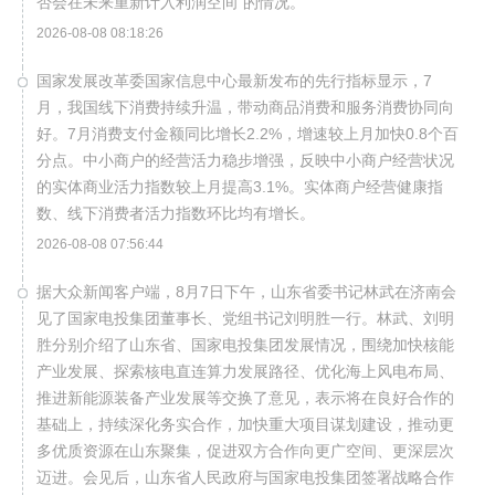
否会在未来重新计入利润空间”的情况。
2026-08-08 08:18:26
国家发展改革委国家信息中心最新发布的先行指标显示，7
月，我国线下消费持续升温，带动商品消费和服务消费协同向
好。7月消费支付金额同比增长2.2%，增速较上月加快0.8个百
分点。中小商户的经营活力稳步增强，反映中小商户经营状况
的实体商业活力指数较上月提高3.1%。实体商户经营健康指
数、线下消费者活力指数环比均有增长。
2026-08-08 07:56:44
据大众新闻客户端，8月7日下午，山东省委书记林武在济南会
见了国家电投集团董事长、党组书记刘明胜一行。林武、刘明
胜分别介绍了山东省、国家电投集团发展情况，围绕加快核能
产业发展、探索核电直连算力发展路径、优化海上风电布局、
推进新能源装备产业发展等交换了意见，表示将在良好合作的
基础上，持续深化务实合作，加快重大项目谋划建设，推动更
多优质资源在山东聚集，促进双方合作向更广空间、更深层次
迈进。会见后，山东省人民政府与国家电投集团签署战略合作