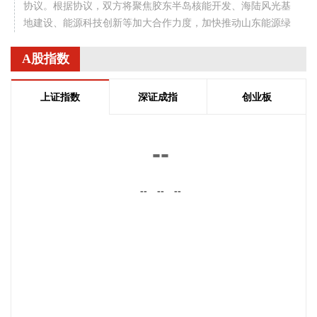
协议。根据协议，双方将聚焦胶东半岛核能开发、海陆风光基
地建设、能源科技创新等加大合作力度，加快推动山东能源绿
色低碳转型，助力经济社会高质量发展。
A股指数
2026-08-08 07:53:13
据宁波发布，根据《宁波市防汛防台抗旱应急预案》，经会商
上证指数
深证成指
创业板
研判，市防指决定于8月8日8时将防台风应急响应提升至Ⅱ级。
请各地各部门进一步做好监测预警预报、风险研判和管控、人
员避险转移等各项工作，切实保障人民群众生命财产安全。
--
2026-08-08 07:49:28
--
--
--
本周（8月3日—8月7日）A股共有63家上市公司接待机构调
研。从赚钱效应来看，超八成机构调研公司本周实现正收益，
其中盛达资源实现3日2板、红板科技4日2板。从热门调研标的
来看，国瓷材料、仕佳光子2家公司周内接受百家以上机构调
研，泽璟制药-U接受97家机构调研，飞龙股份、九洲药业分别
接受86家、77家机构调研，百济神州、华源控股接待超50家机
构。
2026-08-08 07:33:15