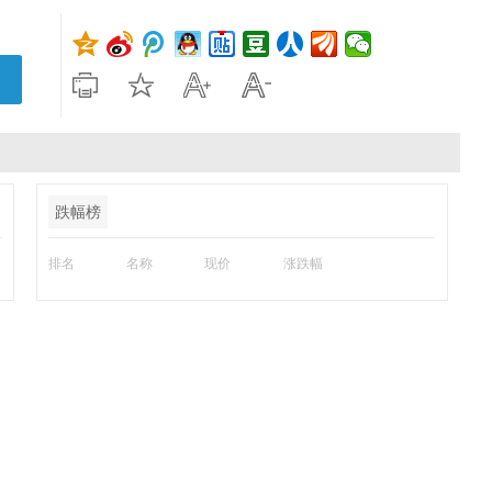
跌幅榜
排名
名称
现价
涨跌幅