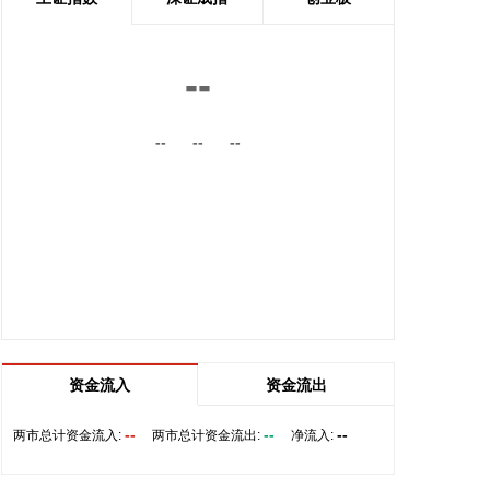
电力建设施工作业风险有效管控，以科技为核心的本
质安全建设全面推进，推动实现从“要我安全”向“我要
安全”转变，电力安全生产形势持续稳定。
--
2026-08-07 11:32:14
--
--
--
据扬子江船业7日消息，扬子江船业近日发布2026年
上半年度财务报告，公司营业收入及盈利能力均创历
史新高。得益于集团造船核心业务的强劲增长，报告
期内实现营业收入175亿元，同比增长36.2%，其中
核心造船业务占总营收比重约94%；毛利润达63亿
元，同比增长42.8%；实现净利润54亿元，同比增长
28.4%。
2026-08-07 11:05:27
企查查APP显示，近日，杭州天铁智算科技有限公司
资金流入
资金流出
成立，经营范围包含人工智能硬件销售；基于云平台
的业务外包服务；人工智能基础资源与技术平台；集
--
--
--
两市总计资金流入:
两市总计资金流出:
净流入:
成电路芯片设计及服务；集成电路销售等。企查查股
权穿透显示，该公司由天铁科技(300587)等共同持