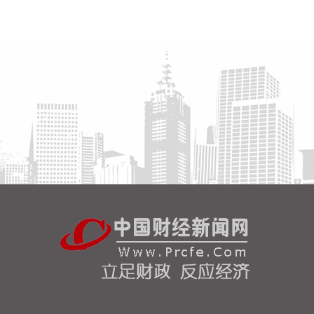
17.3%，延续良好的增长态势。其中，出口17.44万
亿元，增长14%；进口12.69万亿元，增长22%。
2026-08-07 10:34:36
据中电鑫龙消息，近日，中电鑫龙签订淮安涟水国际
机场航站区改扩建工程项目合同。此次合作，公司将
为新建T2航站楼提供高品质的智能型低压配电成套设
备。
2026-08-07 10:26:26
8月6日，有市场消息称，刚果（金）已发布最新行政
指令，决定彻底禁止铜精矿与钴精矿的出口。 对此，
8月7日，紫金矿业方面回应记者，公司旗下科卢韦齐
铜矿的产品为粗铜及电积铜，卡莫阿-卡库拉铜矿的产
品为阳极板及粗铜，不属于刚果（金）禁止出口的产
品。
2026-08-07 10:13:10
稀土永磁板块直线拉升，截至发稿，中国稀土涨停，