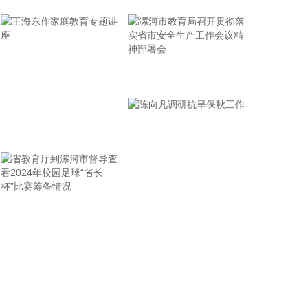
植物油品类，具备检出限低、抗干扰性强、结果稳定
可靠的优势，可实现对乙基麦芽酚的精准定性与定量
检测。 下一步，市场监管部门将强化方法应用，严厉
打击食用植物油非法添加、掺杂掺假违法行为，倒逼
生产经营者落实食品安全主体责任，守护人民群众“舌
漯河市教育局召开贯彻落
尖上的安全”。
实省市安全生产工作会议
2026-08-07 10:38:16
精神部署会
王海东作家庭教育专题讲
海关总署今天公布统计数据显示，今年前7个月，我
国出口机电产品11.12万亿元，增长21.2%，占我国
座
整体出口的63.8%，比去年同期提升了3.8个百分点。
其中：电动汽车、锂电池、风力发电机组等绿色低碳
产品分别增长71.2%，35.8%，34.8%。3D打印机、
省教育厅到漯河市督导查
陈向凡调研抗旱保秋工作
工业机器人、船舶分别出口112亿元、73.4亿元、
2681.4亿元，分别增长1.1倍、13.2%、32.7%。
看2024年校园足球“省长
2026-08-07 10:38:13
杯”比赛筹备情况
海关总署今天公布统计数据显示，今年前7个月，我
国货物贸易进出口总值30.13万亿元，同比增长了