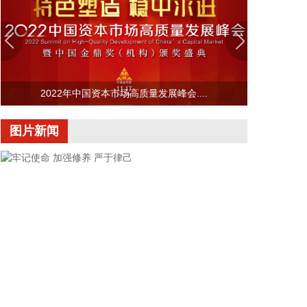
大外贸主体地位。同期，外商投资企业进出口8.78万
亿元，增长了17.6%；国有企业进出口4.14万亿元，
增长了17.3%。
2026-08-07 10:45:16
为筑牢食品安全防线，有力打击食用植物油非法添加
2022年中国资本市场高质量发展峰会....
行为，近日，市场监管总局发布《食品补充检验方法
食用植物油中乙基麦芽酚的测定》（BJS202604）。
图片新闻
食用植物油是群众日常膳食的必需品，其质量安全直
接关系群众身体健康和民生福祉。乙基麦芽酚是人工
合成的食品增香添加剂，长期摄入违规添加的乙基麦
芽酚，存在食品安全风险。根据我国食品添加剂使用
标准规定，乙基麦芽酚严禁在食用植物油中添加使
用。但是，在高额利益驱动下，不法商家在劣质植物
油、过期翻新油脂中非法添加乙基麦芽酚，掩盖油脂
氧化变质产生的哈喇异味，伪造芝麻油、花生油等高
端油品的醇厚香气，达到以次充好、以假乱真，获取
高额不法收益的目的。新发布的补充检验方法优化了
检测流程，适配大豆油、花生油、芝麻油等主流食用
牢记使命 加强修养 严于律己