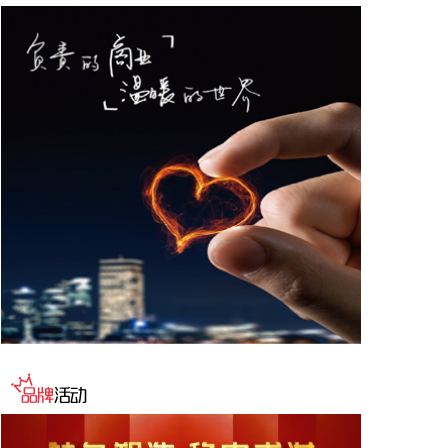
股。
2026-08-07 10:55:32
海关总署公布数据显示，中国7月出口（以美元计
价）同比增23.9%，进口同比增27.5%，贸易顺差
1125亿美元。
2026-08-07 10:51:14
据网宿科技消息，近日，网宿科技与趋境科技宣布达
成深度战略合作。双方将面向企业级AI推理市场，整
合技术与资源优势，共同打造高性价比、高品质、高
可靠的AI Token生产体系，助力AI应用向更多行业、
更深场景规模化落地。
2026-08-07 10:48:11
海关总署今天公布统计数据显示，今年前7个月：我
国民营企业进出口17.16万亿元，同比增长了
17.2%，占我国进出口总值的56.9%，继续保持第一