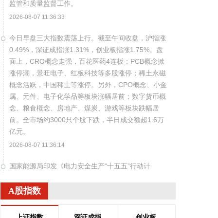
监管和质量监督工作。
2026-08-07 11:36:33
今日早盘三大指数震荡上行。截至午间收盘，沪指涨
0.49%，深证成指涨1.31%，创业板指涨1.75%。盘
面上，CRO概念走强，百花医药4连板；PCB概念掀
涨停潮，景旺电子、红板科技等多股涨停；稀土永磁
概念活跃，中国稀土等涨停。另外，CPO概念、小金
属、元件、电子化学品等板块涨幅居前；数字货币概
念、粮食概念、房地产、煤炭、游戏等板块跌幅居
前。全市场约3000只个股下跌，半日成交额超1.6万
亿元。
2026-08-07 11:36:14
国家能源局印发《电力安全生产“十五五”行动计
划》，到2030年，电力安全治理体系和治理能力现代
化建设取得明显进展，电力安全生产责任全面落实，
A股指数
电力安全风险分级管控和隐患排查治理双重预防机制
有效运转，重大灾害防范和应急处置能力显著增强，
上证指数
深证成指
创业板