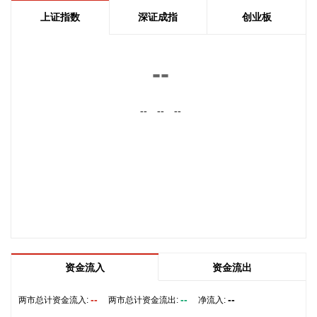
2026-08-07 15:54:25
上证指数
深证成指
创业板
8月7日，隆基绿能宣布将为Innovo Renewables S.p.A.（简
称“Innovo Renewables”）在意大利开发建设的71MWp集中式
--
光伏项目供应Hi-MO 9高效BC组件。
2026-08-07 15:54:25
--
--
--
盐湖股份8月7日在互动平台表示，公司镁资源业务布局侧重上
游资源开发环节，下属子公司特立镁主营镁合金压铸业务，目
前该板块仍处于培育发展阶段，业务体量有限，对公司整体营
收贡献度较低。
2026-08-07 15:50:18
巨星农牧(603477)8月7日公告，7月商品肥猪销售量33.98万
头，销售量同比增6.46%；商品肥猪销售收入4.38亿元。
2026-08-07 15:50:17
资金流入
资金流出
津药药业(600488)8月7日公告，子公司湖北津药收到国家药品
--
--
--
两市总计资金流入:
两市总计资金流出:
净流入:
监督管理局核准签发的氨甲环酸氯化钠注射液的《药品注册证