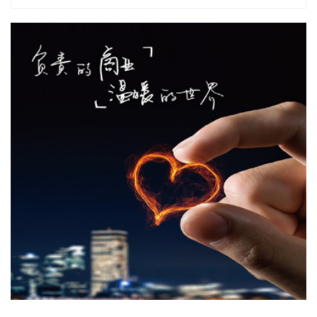
书》。氨甲环酸氯化钠注射液主要用于急性或慢性、局限性或
全身性原发性纤维蛋白溶解亢进所致的各种出血。
2026-08-07 15:50:13
据品茗科技消息，8月5日，品茗科技与中铁一局集团有限公司
智能科技分公司在西安正式签署战略合作协议。双方将聚焦智
能建造软硬件深度应用，在联合研发、场景落地、成果转化及
市场推广等方面开展全方位合作，围绕铁路、水利、市政、房
建等工程建设领域共同打造行业标杆数字化项目与智能建造示
范场景。同时，双方将联合构建科技创新合作平台，实现技
术、市场与品牌的多维赋能。
2026-08-07 15:25:17
东方电热(300217)8月7日在互动平台表示，公司自主研发的智
能尾门厨房产品刚刚上市，目前主要应用于享界G9，其他客户
正在开发中。上述业务有望助力公司将单车价值量提升至千元
级别，但当前产生的营业收入很少，对公司没有重大影响。
2026-08-07 15:22:14