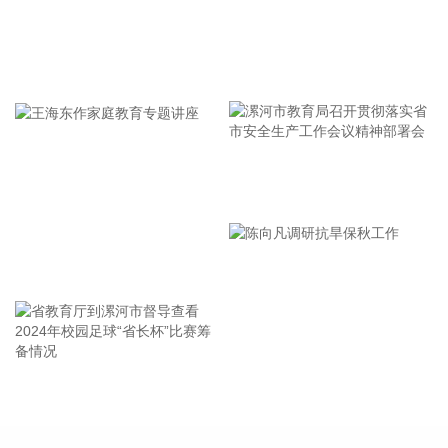
通达通畅、多元韧性、便捷高效、公平普惠，打造活力足、质
效优的航空运输服务体系，有力支撑服务扩大内需和高水平开
放。
牢记使命 加强修养 严于律己
2026-08-07 15:18:14
中国民航局、国家发展改革委、交通运输部近日联合印发《民
用航空发展“十五五”规划》。规划明确，到2030年，民航行业
安全水平、服务能力、基础设施率先迈向国际一流，技术创
新、绿色低碳、治理能力实现重大突破性进展，服务国家重大
漯河市教育局召开贯彻落实省
战略、促进区域经济社会发展和满足人民美好航空出行需要更
市安全生产工作会议精神部署
加有力。
会
2026-08-07 15:14:22
王海东作家庭教育专题讲座
国内期货收盘多数收涨，乙二醇涨超5%，原油涨超4%，燃料
油、多晶硅等涨超3%，沥青、苯乙烯、焦炭等涨超2%。碳酸
锂、纸浆、淀粉等小幅下跌。
2026-08-07 15:11:11
省教育厅到漯河市督导查看
陈向凡调研抗旱保秋工作
2024年校园足球“省长杯”比赛
据国科军工消息，8月4日，国科军工与军工信航举行“深化战略