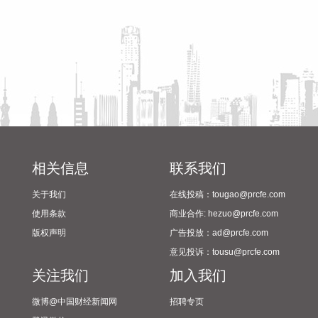
筹备情况
协同共筑发展新篇”战略合作签约仪式。双方表示，将以本次战
略签约为新起点，高效推进各项合作落地实施，积极培育军工
领域新质生产力，夯实集团内部协同发展载体，全力落地集
团“12348”发展战略，依托全省“1269”产业布局，聚力做强江
西本土航空航天产业集群，为行业高质量发展注入强劲动力。
2026-08-07 15:03:20
据猫眼电影微博消息，电影《功夫女足》官宣密钥延期，延长
上映至9月10日，据猫眼专业版数据，电影2026年7月11日上
映，截至当前累计票房22.29亿元。
相关信息
联系我们
2026-08-07 15:03:12
关于我们
在线投稿：tougao@prcfe.com
2026年8月5日，“资本赋能·产融共赢”泉州宇极新材料科技有限
使用条款
商业合作: hezuo@prcfe.com
公司战略融资签约仪式在福建泉州举行。泉州宇极本轮融资总
版权声明
广告投放：ad@prcfe.com
额超亿元，由福建省工业控股集团旗下福建省冶控私募基金领
意见投诉：tousu@prcfe.com
投，兴银金融资产投资有限公司等三家投资机构跟投。
关注我们
加入我们
2026-08-07 14:57:37
微博@中国财经新闻网
招聘专页
2026年8月，中国异种移植领域企业成都中科奥格生物科技有