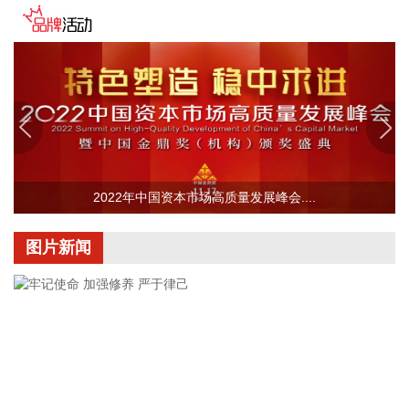
中国民航局、国家发展改革委、交通运输部近日联合印发《民
用航空发展“十五五”规划》。规划提出，全力建设可持续的绿
色发展体系。以碳达峰碳中和为牵引，统筹推进化石能源安全
有序替代和航空碳市场建设，强化科技创新和产业协同，健全
绿色治理体系，协同推进民航降碳、减污、扩绿、增长，扎实
推进民航绿色低碳转型。
2026-08-07 15:18:24
中国民航局、国家发展改革委、交通运输部近日联合印发《民
2022年中国资本市场高质量发展峰会....
用航空发展“十五五”规划》。规划提出，全力构建自主可控的
创新支撑体系。坚持需求牵引、问题导向，推动低空民用航空
图片新闻
安全发展，加快民航数智化转型和科技自立自强，一体推进教
育科技人才发展，培育民航新质生产力。
2026-08-07 15:18:19
中国民航局、国家发展改革委、交通运输部近日联合印发《民
用航空发展“十五五”规划》。规划提出，全力打造优质高效的
航空运输服务体系。坚持大众化、国际化发展，推进航空运输