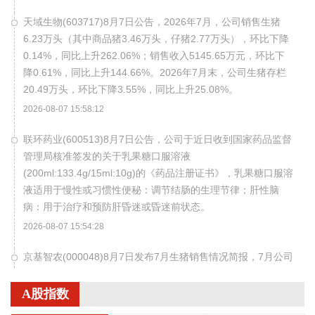
天域生物(603717)8月7日公告，2026年7月，公司销售生猪
6.23万头（其中商品猪3.46万头，仔猪2.77万头），环比下降
0.14%，同比上升262.06%；销售收入5145.65万元，环比下
降0.61%，同比上升144.66%。2026年7月末，公司生猪存栏
20.49万头，环比下降3.55%，同比上升25.08%。
2026-08-07 15:58:12
联环药业(600513)8月7日公告，公司于近日收到国家药品监督
管理局核准签发的关于乳果糖口服溶液
(200ml:133.4g/15ml:10g)的《药品注册证书》，乳果糖口服溶
液适用于慢性或习惯性便秘：调节结肠的生理节律；肝性脑
病：用于治疗和预防肝昏迷或昏迷前状态。
2026-08-07 15:54:28
京基智农(000048)8月7日发布7月生猪销售情况简报，7月公司
销售商品肥猪13.79万头，销售收入2.04亿元；商品肥猪销售
均价11.93元/千克。1月—7月，公司累计销售商品肥猪125.87
A股指数
万头，累计销售收入17.01亿元。