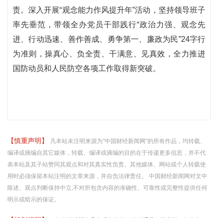
责。深入开展“观念能力作风提升年”活动，坚持领导班子
率先垂范，带领全办党员干部践行“政治力强、观念先
进、行动迅速、善作善成、勇争第一、廉政为民”24字行
为准则，操真心、负全责、干满意、见真效，全力推进
国防动员和人民防空各项工作取得新突破。
【慎重声明】
凡本站未注明来源为"中国财经新闻网"的所有作品，均转载、
编译或摘编自其它媒体，转载、编译或摘编的目的在于传递更多信息，并不代
表本站及其子站赞同其观点和对其真实性负责。其他媒体、网站或个人转载使
用时必须保留本站注明的文章来源，并自负法律责任。 中国财经新闻网对文中
陈述、观点判断保持中立,不对所包含内容的准确性、可靠性或完整性提供任何
明示或暗示的保证。