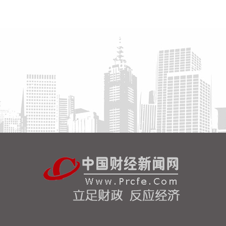
硬仗。
2026-08-08 16:31:27
杰瑞股份(002353)8月8日在互动平台表示，公司与中
核海洋的合作正在有序推进中。
2026-08-08 16:22:12
今天13时，台风“白海豚”中心位于距离浙江省温州市
东偏南方向约465公里的洋面上，中心附近最大风力
14级，45米/秒。虽然离浙江还有一定距离，但“白海
豚”外围云系今天上午已经在江苏南部、安徽东南部、
浙江等地激发出对流。 明天，台风登陆前后，华东降
雨进一步增强，江苏南部、安徽东南部、上海、浙江
大部将有大到暴雨，其中上海南部、浙江东部有特大
暴雨，局地日降雨量将达到400毫米甚至500毫米以
上，极端性较强，需注意防范。
2026-08-08 15:54:28
8月8日，记者从上海轮渡获悉，因受今年第13号台