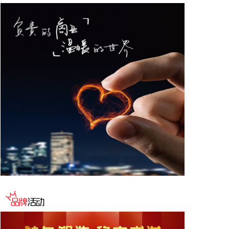
据“星光股份”公众号消息，近日，星光股份成功中标
龙星控股总部泛光工程项目。
2026-08-08 18:10:12
“金科股份”公众号消息，2026年8月，金科地产集团
股份有限公司（简称“金科股份”）与重庆通用人工智
能研究院在重庆正式签署全方位合作协议。双方将依
托通用人工智能前沿技术，落地不动产全场景智慧解
决方案，合力打造重庆“人工智能+不动产”产业标杆项
目。
2026-08-08 17:41:26
当地时间8日凌晨，由共和党控制的美国参议院以50
票赞成、49票反对的投票结果，确认托德·布兰奇担
任司法部长。 当地时间6月8日，美国白宫表示，总
统特朗普向美国参议院提交托德·布兰奇出任司法部长
的提名。特朗普4月2日宣布，帕姆·邦迪不再担任司