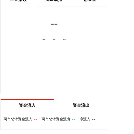
前，将首先设立一条临时航道，并以此作为未来正式
路线的基础。在这一问题上，伊朗和阿曼两国的军事
部门已根据现有海图展开磋商。待相关谈判完成并形
--
成最终结论后，新的通航路线将得到确定。
2026-08-08 20:03:45
--
--
--
8月8日，阿维塔07L正式上市，搭载896线双光路图
像级激光雷达，也是首批搭载华为乾崑智驾ADS 5的
车型。阿维塔科技董事长王辉在发布会上透露，截至
8月8日，华为乾崑智驾里程突破137亿公里，位居全
国第一。
2026-08-08 19:58:16
乌克兰方面8日消息称，正在塞尔维亚访问的乌克兰
总统泽连斯基当天表示，美国已与乌克兰达成协议，
资金流入
资金流出
将每月向乌克兰提供“爱国者”防空系统拦截导弹。泽
连斯基同时表示，仅靠这项供应无法完全弥补乌克兰
--
--
--
两市总计资金流入:
两市总计资金流出:
净流入:
目前的拦截导弹短缺。
2026-08-08 19:22:16