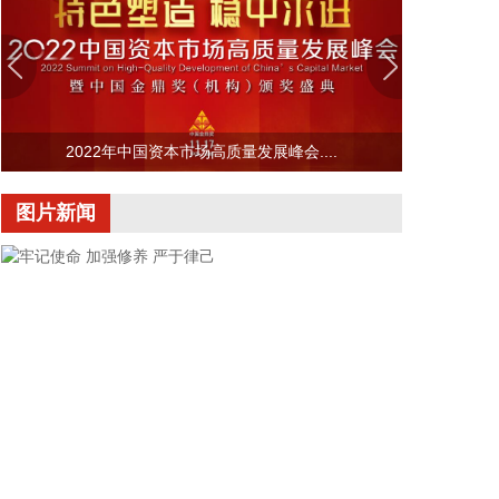
法部长，由副部长布兰奇代理。
2026-08-08 16:58:19
据“浦东发布”微信公众号消息，上海市文化旅游局介
绍，台风“白海豚”逼近，上海迪士尼、乐高乐园等多
家景点已临时闭园或调整运营时间。
2022年中国资本市场高质量发展峰会....
2026-08-08 16:58:16
图片新闻
据群众新闻，8月5日22时，陕西移动在商洛市镇安县
受汛情影响区域启动5G异网漫游工作，向其他运营商
客户提供5G网络漫游接入服务。该技术用于应急场
景，当用户所属运营商网络中断时，无需换卡换号即
可接入其他运营商5G网络，享受免费通话与上网服
务，这是我省首次将该功能用于汛期通信保障实战。
本次成功开通验证了5G异网漫游跨企业协同保障能
力，以及在真实汛情下的启停流程、业务配置和监控
保障等全环节操作性，有效增强了全省通信网络容灾
韧性，为守护人民群众生命财产安全和防汛救灾指挥
畅通筑牢通信“生命线”。
牢记使命 加强修养 严于律己