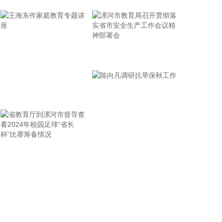
2026-08-08 16:46:16
美国国会参议院8日通过一项联邦政府临时拨款法
案，以避免联邦政府在现行预算到期后“停摆”。
2026-08-08 16:35:10
漯河市教育局召开贯彻落
实省市安全生产工作会议
据浙江日报，当前，浙江省防御13号台风“白海豚”到
了最关键的阶段。8日上午，省委、省政府召开全省
精神部署会
防御应对13号台风“白海豚”工作视频调度会。省委书
王海东作家庭教育专题讲
记王浩肯定了全省前一阶段防御应对工作成效。他强
座
调，与台风“巴威”相比，“白海豚”可能强度更强、持
续时间更长、造成影响更大。要高度警觉、闻令而
动，把防汛防台工作作为当前的重中之重，始终坚持
人民至上、生命至上，坚持“从最坏处着眼、做到顶格
省教育厅到漯河市督导查
陈向凡调研抗旱保秋工作
防御、打足提前量”，立足台风正面登陆、贯穿全省、
看2024年校园足球“省长
长时间影响、风雨潮“三碰头”等极端情况，坚决克服
杯”比赛筹备情况
麻痹思想、侥幸心理，把所有的工作都往前预置、往
前赶，确保守住“三条底线”，实现“不死人、少伤人、
少损失”的目标，坚决打赢防御台风“白海豚”这场大仗