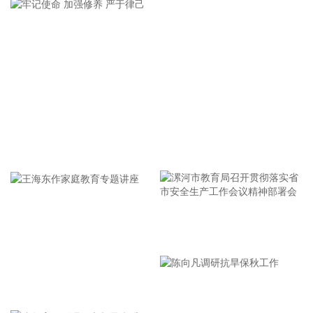
机和弹道导弹威胁，基辅市拉响防空警报。该部门还称，基辅
一处燃料库起火，但未说明具体原因。 据俄罗斯方面8日凌晨
消息，俄罗斯萨马拉州、萨拉托夫州等多地有导弹来袭风险。
今天已有十多个俄罗斯机场暂停航班起降。
2026-08-08 11:42:20
根据国融基金8月8日公告，总经理毛灵俊因个人原因离任，总
经理职位暂由张圆辉代任。根据国融基金安排，该公司董事会
选举韩光华拟任公司总经理，待韩光华完成相关程序后履职。
牢记使命 加强修养 严于律己
2026-08-08 11:08:16
据深视新闻，为持续营造市场化、法治化、国际化一流口岸营
商环境，深入贯彻落实党的二十大和二十届历次全会精神，贯
彻落实国家、省、市关于优化营商环境的决策部署，深圳市口
漯河市教育局召开贯彻落实省
岸办和深圳海关会同深圳市优化口岸营商环境工作组各成员单
位，认真研究制定《深圳市2026年优化口岸营商环境若干措
市安全生产工作会议精神部署
施》，推出19条工作举措。
会
2026-08-08 10:56:31
王海东作家庭教育专题讲座