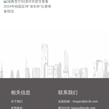
据人民邮电报，8月7日，中国电信集团有限公司与内蒙古自治
区人民政府签署战略合作协议，此次战略合作重点围绕算力基
础设施建设、新一代通信网络建设、产业数字化转型、低空经
济高质量发展等领域深化合作，加快内蒙古数字经济发展与产
省教育厅到漯河市督导查看
陈向凡调研抗旱保秋工作
业数字化进程，奋力书写中国式现代化内蒙古新篇章。
2024年校园足球“省长杯”比赛
2026-08-08 10:52:22
筹备情况
近日，星环聚能完成新一轮（A++轮）融资，融资金额为 8.8亿
元。本轮融资由深投控资本、深担创投、农银资本、交银投
资、纪源资本、永鑫方舟、可可资本、优势资本等机构联合投
资，老股东上海科创集团旗下知识产权基金等机构继续跟投。
本轮融资资金将与A轮、A+轮融资资金一起，共同用于上海嘉
定实验基地建设、NTST（负三角球形托卡马克）建造与运
行、CTRFR-1（星环一号）设计建造，以及聚变堆级高温超导
磁体与 AI 等离子体控制等关键技术的持续工程化推进。
2026-08-08 10:06:12
相关信息
联系我们
中国东方电气集团有限公司原党组副书记、董事宋致远涉嫌严
关于我们
在线投稿：tougao@prcfe.com
重违纪违法，目前正接受中央纪委国家监委纪律审查和监察调
使用条款
商业合作: hezuo@prcfe.com