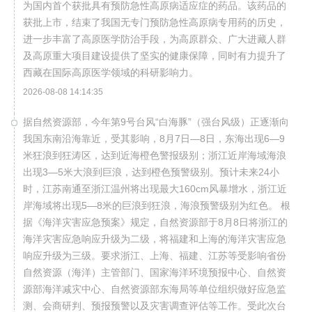
为国内首个获批具有预防急性高原病适应症的药品。该药品的
获批上市，结束了我国无专门预防急性高原病专用药的历史，
进一步丰富了高原医学防治手段，为高原群众、广大进藏人群
及高原重大项目建设提供了坚实的健康保障，同时有力提升了
西藏在国际高原医学领域的科研影响力。
2026-08-08 14:14:35
据自然资源部，今年第9号台风“白海豚”（强台风级）正逐渐向
我国东南沿海靠近，受其影响，8月7日—8日，东海出现6—9
米狂浪到狂涛区，达到近海橙色警报级别；浙江近岸海域海浪
出现3—5米大浪到巨浪，达到橙色预警级别。预计未来24小
时，江苏南通至浙江温州将出现最大160cm风暴增水，浙江近
岸海域将出现5—8米的巨浪到狂浪，海浪预警级别为红色。 根
据《海洋灾害应急预案》规定，自然资源部于8月8日将浙江的
海洋灾害应急响应升级为二级，将福建和上海的海洋灾害应急
响应升级为三级。要求浙江、上海、福建、江苏等受影响省份
自然资源（海洋）主管部门、国家海洋环境预报中心、自然资
源部海洋减灾中心、自然资源部东海局等单位组织做好应急监
测、会商研判、预报预警以及灾害调查评估等工作。受此次台