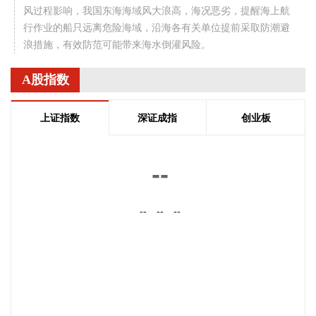
风过程影响，我国东海海域风大浪高，海况恶劣，提醒海上航
行作业的船只远离危险海域，沿海各有关单位提前采取防潮避
浪措施，有效防范可能带来海水倒灌风险。
2026-08-08 14:10:15
A股指数
据南京发布，8月4日，“南京聚信天晟股权投资合伙企业（有限
合伙）”正式落地紫金山国际科创基金街区。基金规模10.01亿
上证指数
深证成指
创业板
元，管理人为中信聚信（北京）资本管理有限公司，其向上穿
透的实际控制人为中信集团，管理人整体管理规模超百亿元。
该基金在2026紫金山创投大会上签约启动组建，将重点投向新
--
一代信息技术、高端装备、新材料、新能源、生物医药及新消
费等领域，为南京科创产业注入新的资本动能。
--
--
--
2026-08-08 14:06:16
据气象部门预测和自然资源部地质灾害技术指导中心研判，受
台风“白海豚”影响，未来三天，浙江东部、安徽西部等地局部
地区发生地质灾害的风险高。自然资源部于8月8日12时对安徽
启动地质灾害防御IV级响应，将浙江地质灾害防御响应等级由
IV级提升为Ⅲ级，派出司局级同志带队的工作组赴浙江指导地