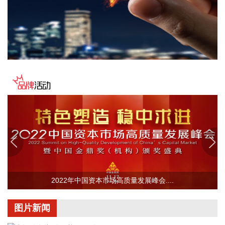
对伊海上封锁。这名官员同时重申，美方行动将继续基于伊朗
履行承诺的实际情况。
2026-08-08 12:34:13
据中国铁建，8月8日，由铁建投资作为联合体牵头人投资建
设，铁五院勘察设计，中铁十四局、中铁二十四局、中铁建
设、中国铁建电气化局等单位参建的杭州经绍兴至台州高铁温
岭至玉环段（简称杭台高铁温玉段）正式开通运营，玉环从不
通铁路直接迈入高铁时代，杭州至玉环最快1小时47分高铁直
达，台州市实现“县县通铁路”。
2026-08-08 12:26:22
中国地震台网自动测定：8月8日11时45分，在新疆阿克苏地区
沙雅县附近（北纬39.62度，东经82.83度）发生4.5级左右地
震。最终结果以正式速报为准。
2022年中国资本市场高质量发展峰会....
2026-08-08 11:58:15
乌克兰空军8日在社交媒体称，乌克兰首都基辅，以及敖德萨
图片新闻
州等多地有无人机来袭风险。基辅市军事管理局称，由于无人