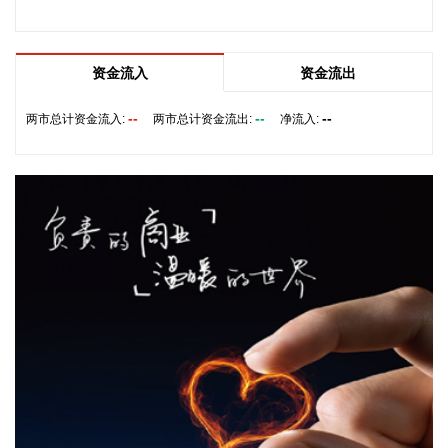
质灾害防范应对工作。
2026-08-08 13:38:17
资金流入
资金流出
中国地震台网正式测定：8月8日12时50分在美国阿拉斯加州
（北纬62.35度，西经152.25度）发生5.2级地震，震源深度10
--
--
--
两市总计资金流入:
两市总计资金流出:
净流入:
千米。
2026-08-08 13:26:20
据湖北日报，8月7日，湖北省首家宇树科技产业学院在长江工
程职业技术学院成立。据悉，“宇树科技产业学院”由宇树科技
股份有限公司与长江工程职业技术学院共建，实行“企业专家任
院长、校内教授任执行副院长”双院长制管理架构，聚焦机器人
调试、运维、技术支持等市场紧缺岗位，精准培育紧缺人才。
2026-08-08 13:22:33
路透社7日援引一名美国官员的话报道称，伊朗与阿曼围绕霍
尔木兹海峡的谈判“有进展”，“预计很快达成协议”。 这名官员
说，一旦协议达成，霍尔木兹海峡恢复商业航运，美国将解除