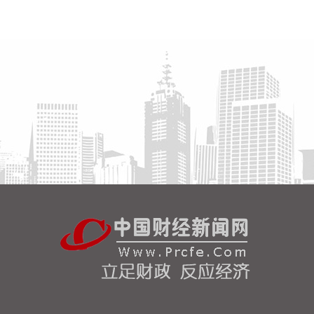
续推进。约78%资金流向磁约束技术路线，其中的托
卡马克装置是目前实现聚变商业化的主流路径，也是
全球数量最多的核聚变装置，重点装置包括ITER、
SPARC、EAST/BEST、HL-3、洪荒70等；直线型场
反位形也受到市场较多关注，参与企业包括Helion、
瀚海聚能、星能玄光等。 聚变能初创企业头部效应明
显，国内聚变企业融资活跃。聚变能初创企业主要集
中在中美。2025年，中国聚变能源公司，CFS、
Helion居于融资规模前列，与其他公司存在明显差
距。中国聚变能源2025年获战略投资超百亿，聚变新
能估值高达145亿元，2026年，星环聚能、星能玄光
等多家核聚变企业获得大额融资，国内聚变企业融资
活跃。
2026-08-06 08:00:28
8月6日，记者从中国海油获悉，全球首座16兆瓦张力
腿浮式风电平台——“海油安澜号”成功接入陆丰油田
电网，正式为海上油田直供绿电，标志着我国深远海
浮式风电装备技术走向世界前列，为我国海上风电开