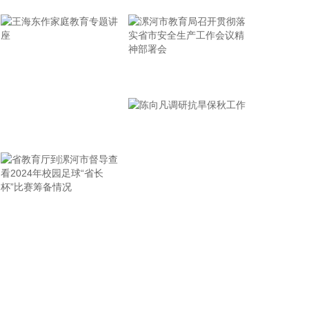
2026-08-06 08:08:15
据达梦数据消息，日前，达梦数据与四川凯普顿信息
技术股份有限公司签署战略合作协议，共同发力教育
行业，推动教育网信创新实践落地。未来，双方将
漯河市教育局召开贯彻落
以“数智网信一体机解决方案”为抓手，持续打磨产
实省市安全生产工作会议
品、深耕市场，共同推动达梦数据库一体机在教育领
域的规模化应用。
精神部署会
王海东作家庭教育专题讲
2026-08-06 08:08:10
座
中金公司研报表示，聚变能具备多重优势，多国政策
加码，全球聚变投资快速增长，形成中美双强的竞争
格局。核聚变具有产能效率高、无温室气体排放、无
长寿命放射性废料等优势，受到全球广泛关注。多国
省教育厅到漯河市督导查
陈向凡调研抗旱保秋工作
相继出台相关产业政策，持续加码可控核聚变行业。
看2024年校园足球“省长
2021年以来，全球聚变投资出现快速增长，形成中美
杯”比赛筹备情况
双强的竞争格局，中美在核聚变领域的投资金额占全
球的80%。中美均偏好磁约束技术，欧盟尝试探索更
多技术路径。 磁约束是主流技术路径，商业化进程持