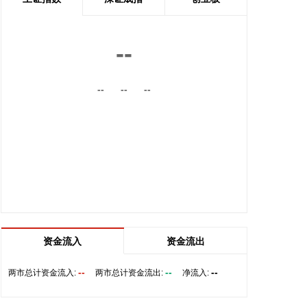
2026-08-06 09:00:14
企查查APP显示，近日，骄成固连（上海）装备有限
--
公司成立，经营范围包含：机械零件、零部件销售；
通用零部件制造；专用设备修理；专业设计服务等。
企查查股权穿透显示，该公司由骄成超声等共同持
--
--
--
股。
2026-08-06 08:56:12
天奥电子(002935)8月6日在互动平台表示，公司产品
暂未涉及太空算力领域。
2026-08-06 08:56:11
佩蒂股份(300673)8月6日在互动平台表示，公司
ODM/OEM业务当前处于正常状态，客户和订单量稳
资金流入
资金流出
定向好。
2026-08-06 08:52:16
--
--
--
两市总计资金流入:
两市总计资金流出:
净流入:
据中国地震台网正式测定，8月6日8时15分在西藏林