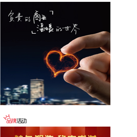
芝市墨脱县发生4.2级地震，震源深度10公里，震中
位于北纬28.97度，东经94.91度。
2026-08-06 08:34:22
中信证券认为基金重仓配置的持续提升，充分印证了
AI算力产业链在技术迭代加速背景下的长期投资价
值。当前800G光模块进入规模化交付高峰期，1.6T
产品出货进程提速，同时硅光集成、NPO及CPO等下
一代光互联技术路线日趋成熟，中国光模块龙头企业
凭借先发优势与产能储备，有望在全球算力供应链中
持续巩固领先地位。此外，国内外AI资本开支维持高
景气，算力基础设施从训练端向推理端延伸，建议重
点关注光模块、光芯片、AIDC、交换机、服务器等算
力配套板块的结构性机遇。
2026-08-06 08:30:18
据亿华通消息，近日，亿华通自主研发的《一种燃料
电池系统在线活化方法及活化装置》（专利号：AU
2022350248）正式通过澳大利亚知识产权局的全流