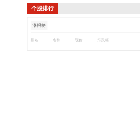
个股排行
涨幅榜
排名
名称
现价
涨跌幅