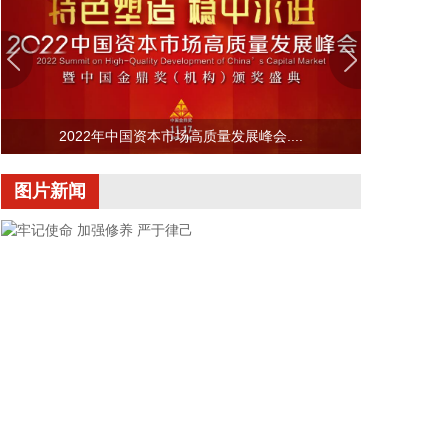
程严格审查，成功获得澳大利亚专利授权。这是亿华
通在氢燃料电池核心技术领域拿下的首个澳大利亚发
明专利，标志着企业的燃料电池创新成果正式获得海
外权威认可。
2026-08-06 08:26:19
2022年中国资本市场高质量发展峰会....
随着半年报陆续披露，各类机构二季度持股动向逐渐
曝光。据证券时报·数据宝统计，截至8月5日公开的
图片新闻
数据，QFII持股二季度末持有44股，合计持有2.64亿
股，期末持股市值173.62亿元。 从单只个股持股市
值来看，有17股期末持股市值超过1亿元，宁德时
代、宏发股份2只个股获持股超20亿元。从新进角度
看，有23股为QFII新进持有，合计持股134亿元，除
宁德时代外，还包括多只热门科技股，其中包括年内
第一大牛股中船特气，以及富满微、乐鑫科技等热门
半导体个股。 从业绩看，QFII新进股中，盛达资源、
富满微、昊志机电、亚翔集成上半年归母净利润同比
增长均超2倍。
牢记使命 加强修养 严于律己