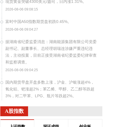
现货黄金突破4300美元/盎司，日内涨1.31%。
2026-08-06 09:08:15
富时中国A50指数期货盘初跌0.45%。
2026-08-06 09:04:27
据湖南省纪委监委消息：湖南能源集团有限公司党委
副书记、副董事长、总经理胡瑞连涉嫌严重违纪违
法，主动投案，目前正接受湖南省纪委监委纪律审查
和监察调查。
2026-08-06 09:04:25
国内期货早盘开盘多数上涨，沪金、沪银涨超4%，
氧化铝、钯涨超2%；苯乙烯、甲醇、乙二醇等跌超
3%，对二甲苯、LPG、瓶片等跌超2%。
2026-08-06 09:04:23
A股指数
韩国KOSPI指数扩大至4%，现报6330.07点。SK海
力士跌超8%，三星电子跌超4%。
上证指数
深证成指
创业板