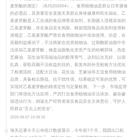
麦芽酚的测定》（BJS202604）。 食用植物油是群众日常膳食
的必需品，其质量安全直接关系群众身体健康和民生福祉。乙
基麦芽酚是人工合成的食品增香添加剂，长期摄入违规添加的
乙基麦芽酚，存在食品安全风险。根据我国食品添加剂使用标
准规定，乙基麦芽酚严禁在食用植物油中添加使用。但是，在
高额利益驱动下，不法商家在劣质植物油、过期翻新油脂中非
法添加乙基麦芽酚，掩盖油脂氧化变质产生的哈喇异味，伪造
芝麻油、花生油等高端油品的醇厚香气，达到以次充好、以假
乱真，获取高额不法收益的目的。新发布的补充检验方法优化
了检测流程，适配大豆油、花生油、芝麻油等主流食用植物油
品类，具备检出限低、抗干扰性强、结果稳定可靠的优势，可
实现对乙基麦芽酚的精准定性与定量检测。 下一步，市场监管
部门将强化方法应用，严厉打击食用植物油非法添加、掺杂掺
假违法行为，倒逼生产经营者落实食品安全主体责任，守护人
民群众“舌尖上的安全”。
2026-08-07 10:38:16
海关总署今天公布统计数据显示，今年前7个月，我国出口机