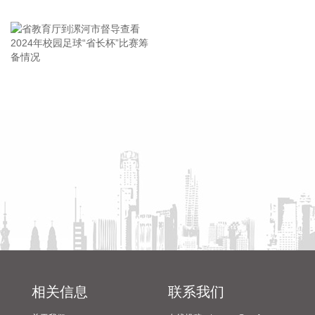
王海东作家庭教育专题讲座
CPO概念盘初拉升，截至发稿，景旺电子、依顿电子等涨停，
光迅科技、杰普特、东山精密等纷纷上涨。
2026-08-07 09:38:58
能源金属板块盘初走强，截至发稿，寒锐钴业、腾远钴业涨超
省教育厅到漯河市督导查看
陈向凡调研抗旱保秋工作
10%，华友钴业、融捷股份、永杉锂业等跟涨。
2024年校园足球“省长杯”比赛
2026-08-07 09:38:26
筹备情况
8月7日，三大指数开盘涨跌不一，沪指跌0.1%，深证成指涨
0.3%，创业板指涨0.62%。盘面上，能源金属、油气开采等板
块涨幅居前。
2026-08-07 09:32:22
8月7日，央行公开市场开展10亿元7天期逆回购操作，操作利
率1.40%。
2026-08-07 09:28:09
相关信息
联系我们
8月6日，第十届金砖国家工业部长会议在印度斋浦尔召开，中