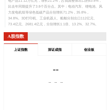
电产品11.12万亿元，增长21.2%，占我国整体出口的63.8%，
比去年同期提升了3.8个百分点。其中：电动汽车、锂电池、风
力发电机组等绿色低碳产品分别增长71.2%，35.8%，
34.8%。3D打印机、工业机器人、船舶分别出口112亿元、
73.4亿元、2681.4亿元，分别增长1.1倍、13.2%、32.7%。
2026-08-07 10:38:13
A股指数
海关总署今天公布统计数据显示，今年前7个月，我国货物贸
易进出口总值30.13万亿元，同比增长了17.3%，延续良好的增
上证指数
深证成指
创业板
长态势。其中，出口17.44万亿元，增长14%；进口12.69万亿
元，增长22%。
--
2026-08-07 10:34:36
据中电鑫龙消息，近日，中电鑫龙签订淮安涟水国际机场航站
--
--
--
区改扩建工程项目合同。此次合作，公司将为新建T2航站楼提
供高品质的智能型低压配电成套设备。
2026-08-07 10:26:26
8月6日，有市场消息称，刚果（金）已发布最新行政指令，决