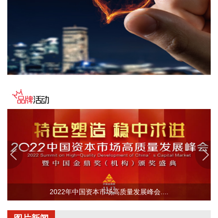
2026-08-07 10:09:32
创新药概念持续走高，截至发稿，哈三联、百花医药等涨停，
誉衡药业、陇神戎发、立方制药等跟涨。
2026-08-07 10:02:22
据点石资本公众号，近日，空间智能技术公司Ommo
Technologies（简称“Ommo”）宣布完成数千万美元A轮融资。
本轮融资由香港鼎珮集团（VMS Group）与知名基金联合领
投，康君资本跟投，点石资本担任长期独家财务顾问。本轮募
集资金将主要用于核心产品空间定位系统的持续技术迭代与量
产体系建设，并持续推进公司产品在具身智能、先进制造以及
医疗手术场景的合作落地。
2026-08-07 10:02:20
据中国光谷消息，8月6日下午，近百台工业巡检机器人在湖北
人形机器人创新中心交付，它们将在武汉、上海、无锡等地，
2022年中国资本市场高质量发展峰会....
从事治安巡检工作。 这批交付的机器人由光谷企业——诚芯智
联（武汉）科技技术有限公司自主研发生产。公司联合创始人