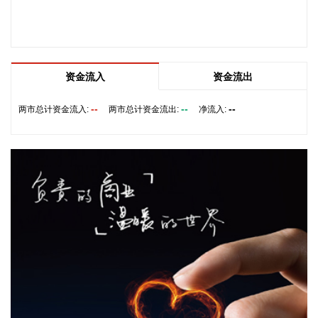
定彻底禁止铜精矿与钴精矿的出口。 对此，8月7日，紫金矿业
方面回应记者，公司旗下科卢韦齐铜矿的产品为粗铜及电积
铜，卡莫阿-卡库拉铜矿的产品为阳极板及粗铜，不属于刚果
（金）禁止出口的产品。
2026-08-07 10:13:10
资金流入
资金流出
稀土永磁板块直线拉升，截至发稿，中国稀土涨停，中科磁
--
--
--
两市总计资金流入:
两市总计资金流出:
净流入:
业、方邦股份等涨超10%，有研新材、中稀有色等跟涨。
2026-08-07 10:09:50
记者今天了解到，国际标准化组织近日发布由我国牵头修订的
热处理基础国际标准《黑色金属材料—热处理—术语》。该标
准由我国专家担任工作组召集人和项目负责人，德国、日本、
芬兰、法国、意大利等多国专家共同参与，这是我国在黑色金
属材料热处理基础领域牵头修订的首项国际标准。
2026-08-07 10:09:47
据猫眼专业版数据，电影《八仙！》上映21天，总票房突破13
亿元。