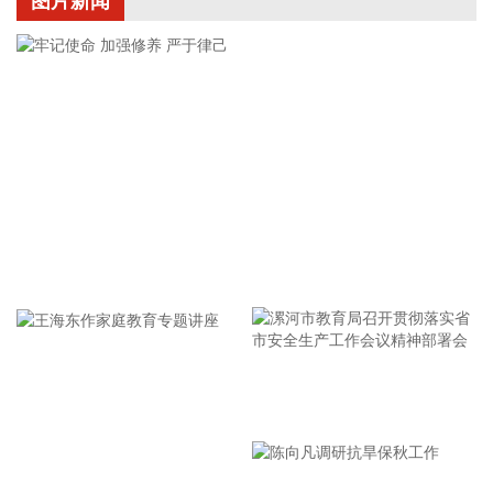
图片新闻
夏可说：“这是目前华中地区机器人产业领域最大规模的一次集
中交付，现场首批交付了30台巡1系列四足机器人。它们最大
的特点是能够在接到云端任务后自主导航前往指定地点，定位
精度达毫米级。”
2026-08-07 09:54:35
根据今年第13号台风“白海豚”的动态和发展趋势，浙江海事局
已于8月7日8时启动沿海Ⅱ级防台应急响应。 浙江海事部门提前
开展台风路径和海上通航环境综合研判，截至8月7日8时，海
事部门已累计保障辖区船舶抢卸原油29.1万吨、电煤110.2万
牢记使命 加强修养 严于律己
吨、各类成品油19.6万吨，为区域经济平稳运转、群众夏季安
心用电提供了坚实有力的保障。 同时，截至8月7日8时，浙江
全省162条客渡运航线已全部停航，193个水上工程项目已全部
停工，474艘施工船舶全部进入安全避风水域。自进入Ⅳ级防
台应急响应以来，浙江海事部门已累计发布预警信息8.6万条，
漯河市教育局召开贯彻落实省
点验船舶2.4万艘次，部署15艘大马力拖轮应急待命，确保快
速处置各类突发事件。
市安全生产工作会议精神部署
2026-08-07 09:42:37
会