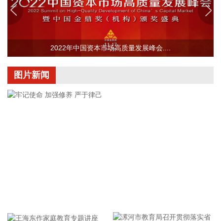
业、方邦股份等涨超10%，有研新材、中稀有色等跟涨。
2026-08-07 10:09:50
记者今天了解到，国际标准化组织近日发布由我国牵头修订的
热处理基础国际标准《黑色金属材料—热处理—术语》。该标
2022年中国资本市场高质量发展峰会....
准由我国专家担任工作组召集人和项目负责人，德国、日本、
芬兰、法国、意大利等多国专家共同参与，这是我国在黑色金
图片新闻
属材料热处理基础领域牵头修订的首项国际标准。
2026-08-07 10:09:47
据猫眼专业版数据，电影《八仙！》上映21天，总票房突破13
亿元。
2026-08-07 10:09:32
创新药概念持续走高，截至发稿，哈三联、百花医药等涨停，
誉衡药业、陇神戎发、立方制药等跟涨。
2026-08-07 10:02:22
牢记使命 加强修养 严于律己
据点石资本公众号，近日，空间智能技术公司Ommo