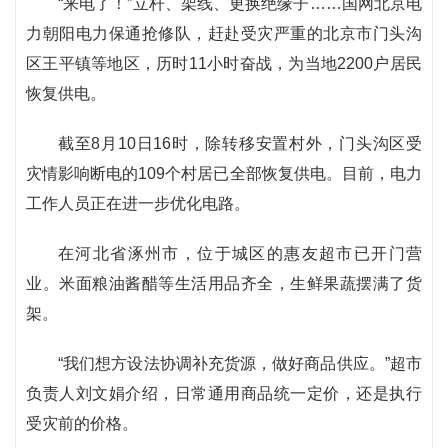
“来电了！”立杆、架线、更换绝缘子……国网北京电
力朝阳电力保通抢修队，赶赴受灾严重的北京市门头沟
区王平镇等地区，历时11小时奋战，为当地2200户居民
恢复供电。
截至8月10日16时，除转移安置村外，门头沟区受
灾情影响断电的109个村居已全部恢复供电。目前，电力
工作人员正在进一步优化电路。
在河北省涿州市，位于城区的惠友超市已开门营
业。米面粮油酱醋等生活用品齐全，生鲜果蔬摆满了货
架。
“我们想方设法协调补充货源，做好商品供应。”超市
负责人刘文娟介绍，日常通用商品统一定价，还是执行
受灾前的价格。