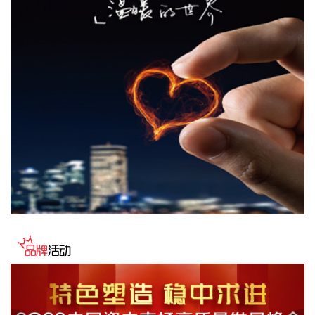
易进出口总值30.13万亿元，同比增长了17.3%，延续良好的增
长态势。其中，出口17.44万亿元，增长14%；进口12.69万亿
元，增长22%。
2026-08-07 10:34:36
据中电鑫龙消息，近日，中电鑫龙签订淮安涟水国际机场航站
区改扩建工程项目合同。此次合作，公司将为新建T2航站楼提
供高品质的智能型低压配电成套设备。
2026-08-07 10:26:26
8月6日，有市场消息称，刚果（金）已发布最新行政指令，决
定彻底禁止铜精矿与钴精矿的出口。 对此，8月7日，紫金矿业
方面回应记者，公司旗下科卢韦齐铜矿的产品为粗铜及电积
铜，卡莫阿-卡库拉铜矿的产品为阳极板及粗铜，不属于刚果
（金）禁止出口的产品。
2026-08-07 10:13:10
稀土永磁板块直线拉升，截至发稿，中国稀土涨停，中科磁