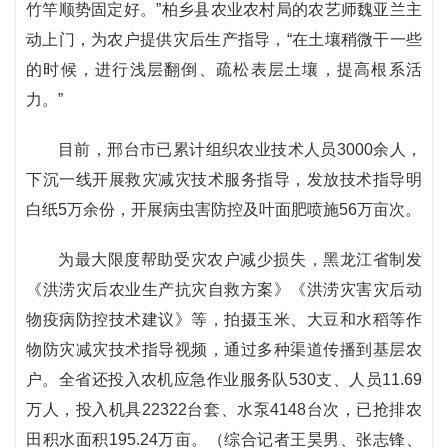
竹竿顺势固定好。”柏乡县农业农村局的农艺师魏亚兰主
动上门，为农户提供灾后生产指导，“在土壤稍微干一些
的时候，进行浅层翻倒、疏松表层土壤，提高根系活
力。”
目前，邢台市已累计组织农业技术人员3000余人，
下沉一线开展救灾减灾技术服务指导，发放技术指导明
白纸5万余份，开展病虫害防控及叶面肥喷施56万亩次。
为最大限度帮助受灾农户减少损失，黑龙江省制发
《洪涝灾后农业生产抗灾自救方案》《洪涝灾害灾后动
物疫病防控技术建议》等，拍摄玉米、大豆和水稻等作
物防灾减灾技术指导视频，通过多种渠道传播到基层农
户。全省还投入农机应急作业服务队530支、人员11.69
万人，投入机具22322台套、水泵4148台次，已抢排农
田积水面积195.24万亩。（综合记者王昊男、张志锋、