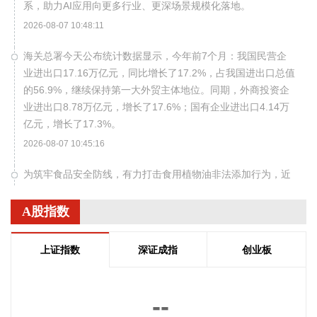
系，助力AI应用向更多行业、更深场景规模化落地。
2026-08-07 10:48:11
海关总署今天公布统计数据显示，今年前7个月：我国民营企
业进出口17.16万亿元，同比增长了17.2%，占我国进出口总值
的56.9%，继续保持第一大外贸主体地位。同期，外商投资企
业进出口8.78万亿元，增长了17.6%；国有企业进出口4.14万
亿元，增长了17.3%。
2026-08-07 10:45:16
为筑牢食品安全防线，有力打击食用植物油非法添加行为，近
日，市场监管总局发布《食品补充检验方法 食用植物油中乙基
麦芽酚的测定》（BJS202604）。 食用植物油是群众日常膳食
A股指数
的必需品，其质量安全直接关系群众身体健康和民生福祉。乙
基麦芽酚是人工合成的食品增香添加剂，长期摄入违规添加的
上证指数
深证成指
创业板
乙基麦芽酚，存在食品安全风险。根据我国食品添加剂使用标
准规定，乙基麦芽酚严禁在食用植物油中添加使用。但是，在
高额利益驱动下，不法商家在劣质植物油、过期翻新油脂中非
--
法添加乙基麦芽酚，掩盖油脂氧化变质产生的哈喇异味，伪造