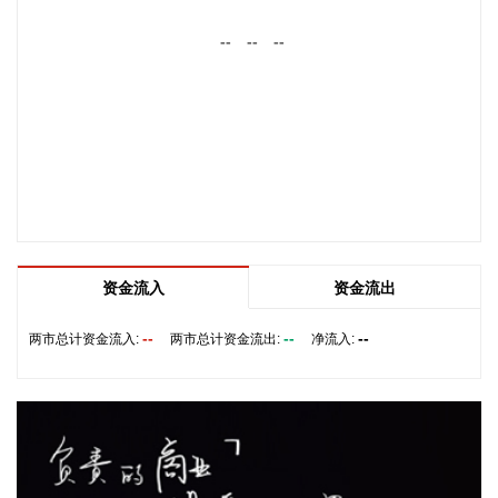
芝麻油、花生油等高端油品的醇厚香气，达到以次充好、以假
--
--
--
乱真，获取高额不法收益的目的。新发布的补充检验方法优化
了检测流程，适配大豆油、花生油、芝麻油等主流食用植物油
品类，具备检出限低、抗干扰性强、结果稳定可靠的优势，可
实现对乙基麦芽酚的精准定性与定量检测。 下一步，市场监管
部门将强化方法应用，严厉打击食用植物油非法添加、掺杂掺
假违法行为，倒逼生产经营者落实食品安全主体责任，守护人
民群众“舌尖上的安全”。
2026-08-07 10:38:16
海关总署今天公布统计数据显示，今年前7个月，我国出口机
资金流入
资金流出
电产品11.12万亿元，增长21.2%，占我国整体出口的63.8%，
比去年同期提升了3.8个百分点。其中：电动汽车、锂电池、风
--
--
--
两市总计资金流入:
两市总计资金流出:
净流入:
力发电机组等绿色低碳产品分别增长71.2%，35.8%，
34.8%。3D打印机、工业机器人、船舶分别出口112亿元、
73.4亿元、2681.4亿元，分别增长1.1倍、13.2%、32.7%。
2026-08-07 10:38:13
海关总署今天公布统计数据显示，今年前7个月，我国货物贸