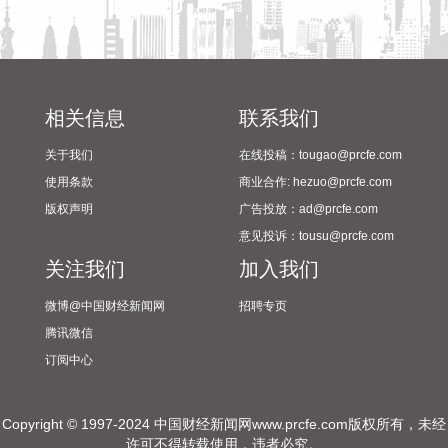
已于8月7日8时启动沿海Ⅱ级防台应急响应。 浙江海事部门提前
开展台风路径和海上通航环境综合研判，截至8月7日8时，海
事部门已累计保障辖区船舶抢卸原油29.1万吨、电煤110.2万
吨、各类成品油19.6万吨，为区域经济平稳运转、群众夏季安
心用电提供了坚实有力的保障。 同时，截至8月7日8时，浙江
相关信息
联系我们
全省162条客渡运航线已全部停航，193个水上工程项目已全部
停工，474艘施工船舶全部进入安全避风水域。自进入Ⅳ级防
关于我们
在线投稿：tougao@prcfe.com
台应急响应以来，浙江海事部门已累计发布预警信息8.6万条，
使用条款
商业合作: hezuo@prcfe.com
点验船舶2.4万艘次，部署15艘大马力拖轮应急待命，确保快
版权声明
广告投放：ad@prcfe.com
速处置各类突发事件。
意见投诉：tousu@prcfe.com
2026-08-07 09:42:37
关注我们
加入我们
CPO概念盘初拉升，截至发稿，景旺电子、依顿电子等涨停，
微博@中国财经新闻网
招聘专页
光迅科技、杰普特、东山精密等纷纷上涨。
腾讯微信
2026-08-07 09:38:58
订阅中心
能源金属板块盘初走强，截至发稿，寒锐钴业、腾远钴业涨超
10%，华友钴业、融捷股份、永杉锂业等跟涨。
Copyright © 1997-2024 中国财经新闻网www.prcfe.com版权所有，未经
许可不得转载使用，违者必究。
2026-08-07 09:38:26