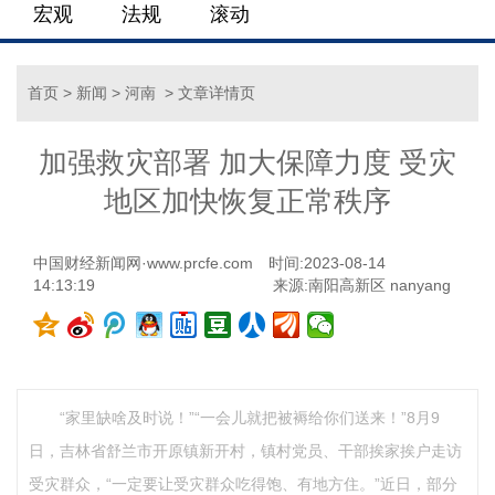
宏观
法规
滚动
首页
>
新闻
>
河南
> 文章详情页
加强救灾部署 加大保障力度 受灾
地区加快恢复正常秩序
中国财经新闻网·www.prcfe.com
时间:2023-08-14
14:13:19
来源:南阳高新区 nanyang
“家里缺啥及时说！”“一会儿就把被褥给你们送来！”8月9
日，吉林省舒兰市开原镇新开村，镇村党员、干部挨家挨户走访
受灾群众，“一定要让受灾群众吃得饱、有地方住。”近日，部分