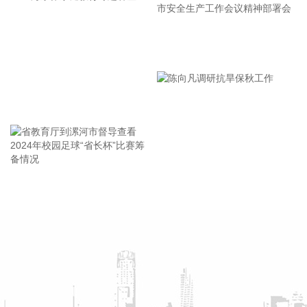
Technologies（简称“Ommo”）宣布完成数千万美元A轮融资。
本轮融资由香港鼎珮集团（VMS Group）与知名基金联合领
投，康君资本跟投，点石资本担任长期独家财务顾问。本轮募
集资金将主要用于核心产品空间定位系统的持续技术迭代与量
漯河市教育局召开贯彻落实省
产体系建设，并持续推进公司产品在具身智能、先进制造以及
市安全生产工作会议精神部署
医疗手术场景的合作落地。
会
2026-08-07 10:02:20
王海东作家庭教育专题讲座
据中国光谷消息，8月6日下午，近百台工业巡检机器人在湖北
人形机器人创新中心交付，它们将在武汉、上海、无锡等地，
从事治安巡检工作。 这批交付的机器人由光谷企业——诚芯智
联（武汉）科技技术有限公司自主研发生产。公司联合创始人
省教育厅到漯河市督导查看
陈向凡调研抗旱保秋工作
夏可说：“这是目前华中地区机器人产业领域最大规模的一次集
2024年校园足球“省长杯”比赛
中交付，现场首批交付了30台巡1系列四足机器人。它们最大
筹备情况
的特点是能够在接到云端任务后自主导航前往指定地点，定位
精度达毫米级。”
2026-08-07 09:54:35
根据今年第13号台风“白海豚”的动态和发展趋势，浙江海事局