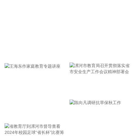
动，强度维持或略有减弱，将于9日晚上至10日早晨在浙江舟
山到福建福鼎一带沿海登陆（38—45米/秒，13—14级，台风
级或强台风级），登陆后继续向西偏北方向移动，强度逐渐减
弱。
2026-08-09 07:42:17
据重庆日报，第二十四届中国国际摩托车博览会（简称“中国摩
牢记使命 加强修养 严于律己
博会”）将于2026年9月19日—22日在重庆国际博览中心举行。
据了解，本届展会以“引领行业发展共创美好未来”为主题，展
示面积超17万㎡，包括8个室内展馆和8万㎡的室外场地，届时
将汇聚来自中国、美国、意大利、德国、法国、日本、英国、
西班牙、韩国、巴基斯坦等国家的参展企业逾1000家，展示规
漯河市教育局召开贯彻落实省
模和展商数均创历史新高。
市安全生产工作会议精神部署
2026-08-08 21:49:52
会
据“三峡小微”公众号消息，8月8日，由三峡集团所属长江环保
王海东作家庭教育专题讲座
集团、武汉市水务集团等共同投资建设的华中地区规模最大
的“双膜”工艺应急水厂——武汉梁子湖应急水厂并网通水，标