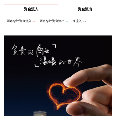
土耳其外长费丹8日表示，新近达成的沙特阿拉伯、土耳其和
资金流入
资金流出
巴基斯坦三国共同防务协议旨在增强区域自主权，应当继续发
展壮大，有更多国家表达加入意愿。
--
--
--
两市总计资金流入:
两市总计资金流出:
净流入:
2026-08-09 07:54:15
当地时间8日，就霍尔木兹海峡通航问题谈判进展，伊朗外长
阿拉格齐表示，伊朗与阿曼“接近”达成协议，但并不意味着重
新开放霍尔木兹海峡。海峡的开放还取决于其他条件，其中包
括美方对违反谅解备忘录作出赔偿。另有伊朗官员称，一旦美
国接受伊朗的条件，海峡必将重新开放。 同日，阿曼外交部发
表声明称，海峡通航安排谈判在积极氛围中推进。 美副总统万
斯表示，伊朗方面已向美方表示，伊方不计划对霍尔木兹海峡
征收通行费，并再次强调美国同伊朗正在对话。
2026-08-09 07:54:11
伯克希尔大举出手。伯克希尔·哈撒韦公司公布的财报显示，今
年第二季度归属于股东的净利润同比大幅增长超107%，投资
收益同比大幅增长155%。 值得注意的是，伯克希尔罕见大举