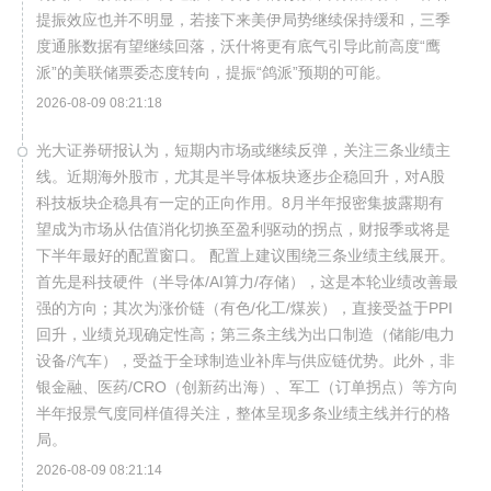
提振效应也并不明显，若接下来美伊局势继续保持缓和，三季
度通胀数据有望继续回落，沃什将更有底气引导此前高度“鹰
派”的美联储票委态度转向，提振“鸽派”预期的可能。
2026-08-09 08:21:18
光大证券研报认为，短期内市场或继续反弹，关注三条业绩主
线。近期海外股市，尤其是半导体板块逐步企稳回升，对A股
科技板块企稳具有一定的正向作用。8月半年报密集披露期有
望成为市场从估值消化切换至盈利驱动的拐点，财报季或将是
下半年最好的配置窗口。 配置上建议围绕三条业绩主线展开。
首先是科技硬件（半导体/AI算力/存储），这是本轮业绩改善最
强的方向；其次为涨价链（有色/化工/煤炭），直接受益于PPI
回升，业绩兑现确定性高；第三条主线为出口制造（储能/电力
设备/汽车），受益于全球制造业补库与供应链优势。此外，非
银金融、医药/CRO（创新药出海）、军工（订单拐点）等方向
半年报景气度同样值得关注，整体呈现多条业绩主线并行的格
局。
2026-08-09 08:21:14