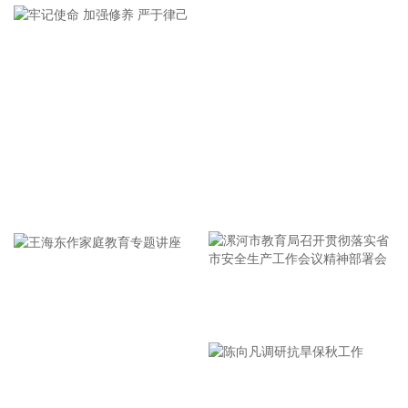
据长飞光纤消息，香港电讯近日宣布，将推出3.2Tbps超低时
延AI数据中心互联（DCI）超级高速通道（AI DCI
Superhighway），为香港同类首创方案。该项目中，长飞光纤
为香港电讯提供自主研发的空芯光纤光缆，为跨多数据中心算
力资源的高速无缝调度提供关键传输保障。
2026-08-05 21:34:17
当地时间5日，以色列国防军表示，为回应黎巴嫩真主党违反
停火协议的行为，以军开始对黎南部相关地区展开精准空袭。
牢记使命 加强修养 严于律己
稍早前，以军向黎巴嫩南部曼苏里村居民发出“紧急”撤离警
告。以色列国防军阿拉伯语发言人表示，由于黎巴嫩真主党违
反了此前的停火协议，以色列国防军将对该组织采取强力的军
事行动。
漯河市教育局召开贯彻落实省
2026-08-05 21:34:13
市安全生产工作会议精神部署
据包钢集团，日前，包钢股份市场开发取得新突破，成功中标
会
铁路车厢耐候钢订单，标志着包钢股份高端耐候钢产品正式进
王海东作家庭教育专题讲座
入国内轨道交通主机厂供应体系。据了解，该订单需求来自国