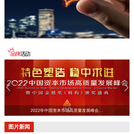
现营业收入9.34亿元，同比增长40.62%；归属于上市公司股东
的净利润5208.45万元，同比增长23.47%；基本每股收益
0.2886元。报告期内，营业收入业绩变动主要原因是金属原材
料价格上升及报价模式调整。
2026-08-05 21:45:27
美股三大指数小幅高开，标普500指数涨0.65%，道指涨
0.7%，纳指涨0.42%。SpaceX跌超10%，AMD跌7%。
2026-08-05 21:38:18
就“请问公司将来是否会生产电池级碳酸钠？”的问题，博源化
工(000683)8月5日在互动平台表示，公司暂无相关计划。
2026-08-05 21:38:18
荣旗科技(301360)8月5日公告，近日，公司取得招商银行股份
有限公司苏州分行出具的《贷款承诺函》，本次股票回购专项
2022年中国资本市场高质量发展峰会....
贷款额度不超过4500万元，专项用于回购公司股票，贷款期限
不超过36个月。
图片新闻
2026-08-05 21:34:26