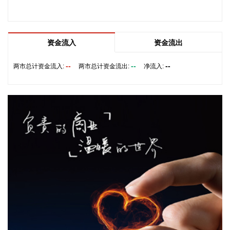
经开区在智能底盘执行部件领域的供给能力。该项目总投资约
1.56亿元，将重点布局电子驻车液压盘式制动器（EPB）等线
控制动产品，新增自动化工艺设备、研发测试中心及相关配套
设施。
资金流入
资金流出
2026-08-05 21:59:11
--
--
--
两市总计资金流入:
两市总计资金流出:
净流入:
8连板传智教育(003032)8月5日发布股票交易严重异常波动公
告，公司股票连续10个交易日内日收盘价格涨幅偏离值累计达
到+100%。公司新开设的线下具身智能开发课程目前尚未正式
开班，尚未形成收入和利润，未来市场需求具有高度的不确定
性。公司不开展机器人产品的批量研发及生产业务。公司与相
关机器人厂商的合作仅限于培训相关业务，未签订任何涉及股
权投资、产品收入分成的合作协议。
2026-08-05 21:52:12
英伟达涨超4%，报221美元/股，总市值约5.33万亿美元。
2026-08-05 21:49:10
唯特偶(301319)8月5日披露半年报，2026年上半年，公司实