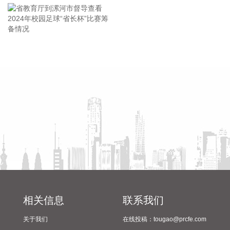
内大型轨道交通装备制造国企，业务覆盖传统轨道装备、化工
运储装备等多个领域。
2026-08-05 21:30:22
省教育厅到漯河市督导查看
陈向凡调研抗旱保秋工作
据中国联通，截至目前，中国联通标准机架规模超过110万
2024年校园足球“省长杯”比赛
架，建成7个百兆瓦级AIDC园区，智算规模达到45EFLOPS。
筹备情况
2026-08-05 21:26:19
英杰电气(300820)8月5日在互动平台表示，公司电源产品未直
接配套太空光伏项目。公司部分客户承接相关海外项目，该类
项目中有采购公司电源产品。
2026-08-05 21:26:18
据紫光股份消息，8月5日，紫光股份旗下新华三集团与杭州海
康机器人股份有限公司正式达成战略合作伙伴关系，将围绕园
区网络以及工业自主移动机器人（Autonomous Mobile
相关信息
联系我们
Robot，简称AMR）无线网络的方案开发与应用落地展开深度
合作，共同提升智能制造与商业流通场景下AMR无线网络的高
关于我们
在线投稿：tougao@prcfe.com
稳定性与实时互联能力，加速工业智能化转型进程。