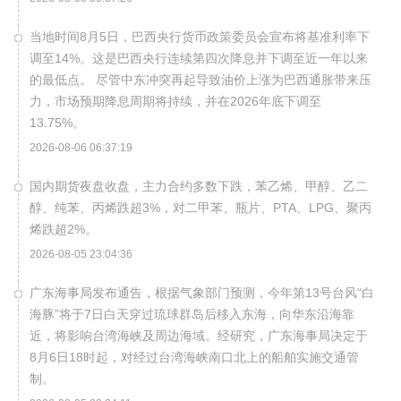
当地时间8月5日，巴西央行货币政策委员会宣布将基准利率下
调至14%。这是巴西央行连续第四次降息并下调至近一年以来
的最低点。 尽管中东冲突再起导致油价上涨为巴西通胀带来压
力，市场预期降息周期将持续，并在2026年底下调至
13.75%。
2026-08-06 06:37:19
国内期货夜盘收盘，主力合约多数下跌，苯乙烯、甲醇、乙二
醇、纯苯、丙烯跌超3%，对二甲苯、瓶片、PTA、LPG、聚丙
烯跌超2%。
2026-08-05 23:04:36
广东海事局发布通告，根据气象部门预测，今年第13号台风“白
海豚”将于7日白天穿过琉球群岛后移入东海，向华东沿海靠
近，将影响台湾海峡及周边海域。经研究，广东海事局决定于
8月6日18时起，对经过台湾海峡南口北上的船舶实施交通管
制。