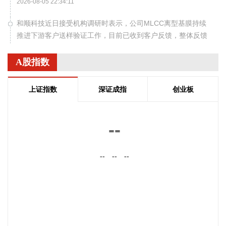
2026-08-05 22:34:11
和顺科技近日接受机构调研时表示，公司MLCC离型基膜持续
推进下游客户送样验证工作，目前已收到客户反馈，整体反馈
情况较好，后续将根据客户意见开展进一步的工艺优化与测试
对接工作。高端功能膜材客户认证流程较长，验证进度受下游
A股指数
客户测试排期、工艺匹配等多重因素影响，存在一定不确定
性，暂未形成规模化收入，对公司当期业绩贡献有限。
上证指数
深证成指
创业板
2026-08-05 22:24:23
现货黄金突破4230美元/盎司，日内涨3.75%。
--
2026-08-05 22:17:15
现货黄金站上4220美元/盎司，日内涨3.39%。
--
--
--
2026-08-05 22:10:14
据武汉经开区消息，8月5日，武汉经开区与西上海旗下控股子
公司武汉元丰汽车零部件有限公司签约。西上海再次追投武汉
经开区，建设武汉元丰汽车零部件研发生产基地，进一步增强