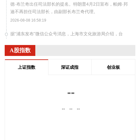
德·布兰奇出任司法部长的提名。特朗普4月2日宣布，帕姆·邦
迪不再担任司法部长，由副部长布兰奇代理。
2026-08-08 16:58:19
据“浦东发布”微信公众号消息，上海市文化旅游局介绍，台
风“白海豚”逼近，上海迪士尼、乐高乐园等多家景点已临时闭
园或调整运营时间。
A股指数
2026-08-08 16:58:16
上证指数
深证成指
创业板
据群众新闻，8月5日22时，陕西移动在商洛市镇安县受汛情影
响区域启动5G异网漫游工作，向其他运营商客户提供5G网络
漫游接入服务。该技术用于应急场景，当用户所属运营商网络
--
中断时，无需换卡换号即可接入其他运营商5G网络，享受免费
通话与上网服务，这是我省首次将该功能用于汛期通信保障实
战。 本次成功开通验证了5G异网漫游跨企业协同保障能力，
--
--
--
以及在真实汛情下的启停流程、业务配置和监控保障等全环节
操作性，有效增强了全省通信网络容灾韧性，为守护人民群众
生命财产安全和防汛救灾指挥畅通筑牢通信“生命线”。
2026-08-08 16:46:16