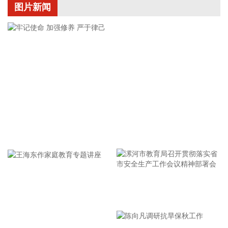
8月7日，随着最后一段沥青路面完成摊铺，由中铁五局承建的
图片新闻
京昆高速广（元）绵（阳）段扩容工程主线路面63.879公里顺
利贯通，标志着该段主线路面贯通过半。广绵高速扩容项目全
长约124公里，是国家“十纵十横”综合运输大通道首都放射线
G5京昆高速的关键段落，也是四川省北上出川的核心通道。
2026-08-08 15:32:28
阳光电源(300274)8月8日在互动平台表示，公司目前初步判
断，FCC政策主要限制新产品认证，不影响已获认证产品的销
售，公司目前在美销售的光伏逆变器、储能系统不受影响。
2026-08-08 15:14:28
牢记使命 加强修养 严于律己
8日，市场监管总局公布数据显示，2026年上半年新产业新赛
道相关企业持续增动能，人形机器人领域新设企业11.6万户，
同比增长9.5%，服务业相关经营主体亮点突出，制造业企业转
型加快，产业发展亮点纷呈。
漯河市教育局召开贯彻落实省
2026-08-08 14:56:18
市安全生产工作会议精神部署
据西藏日报，近日，经国家药品监督管理局严格审评审批，由
会