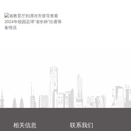
西藏自治区人民医院副院长、西藏高原医学研究所所长格桑罗
王海东作家庭教育专题讲座
布教授担任主要研究者的乙酰唑胺缓释胶囊正式获批上市，成
为国内首个获批具有预防急性高原病适应症的药品。该药品的
获批上市，结束了我国无专门预防急性高原病专用药的历史，
进一步丰富了高原医学防治手段，为高原群众、广大进藏人群
及高原重大项目建设提供了坚实的健康保障，同时有力提升了
省教育厅到漯河市督导查看
陈向凡调研抗旱保秋工作
西藏在国际高原医学领域的科研影响力。
2024年校园足球“省长杯”比赛
2026-08-08 14:14:35
筹备情况
据自然资源部，今年第9号台风“白海豚”（强台风级）正逐渐向
我国东南沿海靠近，受其影响，8月7日—8日，东海出现6—9
米狂浪到狂涛区，达到近海橙色警报级别；浙江近岸海域海浪
出现3—5米大浪到巨浪，达到橙色预警级别。预计未来24小
时，江苏南通至浙江温州将出现最大160cm风暴增水，浙江近
岸海域将出现5—8米的巨浪到狂浪，海浪预警级别为红色。 根
据《海洋灾害应急预案》规定，自然资源部于8月8日将浙江的
海洋灾害应急响应升级为二级，将福建和上海的海洋灾害应急
响应升级为三级。要求浙江、上海、福建、江苏等受影响省份
相关信息
联系我们
自然资源（海洋）主管部门、国家海洋环境预报中心、自然资