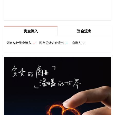
美国国会参议院8日通过一项联邦政府临时拨款法案，以避免
联邦政府在现行预算到期后“停摆”。
2026-08-08 16:35:10
资金流入
资金流出
据浙江日报，当前，浙江省防御13号台风“白海豚”到了最关键
的阶段。8日上午，省委、省政府召开全省防御应对13号台
--
--
--
两市总计资金流入:
两市总计资金流出:
净流入:
风“白海豚”工作视频调度会。省委书记王浩肯定了全省前一阶
段防御应对工作成效。他强调，与台风“巴威”相比，“白海豚”可
能强度更强、持续时间更长、造成影响更大。要高度警觉、闻
令而动，把防汛防台工作作为当前的重中之重，始终坚持人民
至上、生命至上，坚持“从最坏处着眼、做到顶格防御、打足提
前量”，立足台风正面登陆、贯穿全省、长时间影响、风雨
潮“三碰头”等极端情况，坚决克服麻痹思想、侥幸心理，把所
有的工作都往前预置、往前赶，确保守住“三条底线”，实现“不
死人、少伤人、少损失”的目标，坚决打赢防御台风“白海豚”这
场大仗硬仗。
2026-08-08 16:31:27