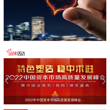
杰瑞股份(002353)8月8日在互动平台表示，公司与中核海洋的
合作正在有序推进中。
2026-08-08 16:22:12
今天13时，台风“白海豚”中心位于距离浙江省温州市东偏南方
向约465公里的洋面上，中心附近最大风力14级，45米/秒。虽
然离浙江还有一定距离，但“白海豚”外围云系今天上午已经在
江苏南部、安徽东南部、浙江等地激发出对流。 明天，台风登
陆前后，华东降雨进一步增强，江苏南部、安徽东南部、上
海、浙江大部将有大到暴雨，其中上海南部、浙江东部有特大
暴雨，局地日降雨量将达到400毫米甚至500毫米以上，极端性
较强，需注意防范。
2026-08-08 15:54:28
8月8日，记者从上海轮渡获悉，因受今年第13号台风“白海
豚”影响，截至13时58分，上海轮渡已全线停航。
2022年中国资本市场高质量发展峰会....
2026-08-08 15:43:12