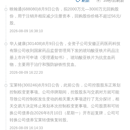
刷新
39
秒后刷新
映翰通(688080)8月9日公告，拟2000万元—3000万元回购股
份，用于注销并相应减少注册资本，回购股份价格不超过56元/
股。
2026-08-09 16:38:10
华人健康(301408)8月9日公告，全资子公司安徽正药医药科技
有限公司收到国家药品监督管理局下发的琥珀酸亚铁片药品注
册上市许可申请《受理通知书》。琥珀酸亚铁片为抗贫血药
物，主要用于治疗和预防缺铁性贫血。
2026-08-09 16:22:20
宝莱特(300246)8月9日公告，此前公告，公司控股股东正筹划
控制权变更事项。公司停牌期间，控股股东与交易对方就可能
导致公司控制权发生变动的相关重大事项进行了充分探讨，相
关交易方决定终止筹划本次控制权变更事项。公司股票和可转
换公司债券自2026年8月10日（星期一）开市起复牌，公司可
转换公司债券宝莱转债恢复转股。
2026-08-09 16:14:33