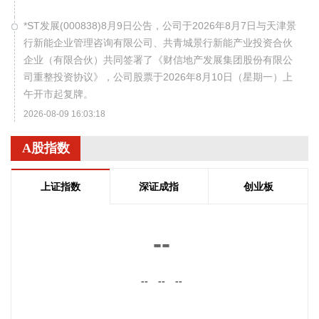
*ST发展(000838)8月9日公告，公司于2026年8月7日与天津景
行新能企业管理咨询有限公司、共青城景行新能产业投资合伙
企业（有限合伙）共同签署了《财信地产发展集团股份有限公
司重整投资协议》，公司股票于2026年8月10日（星期一）上
午开市起复牌。
2026-08-09 16:03:18
宁夏建材(600449)8月9日公告，公司拟1亿元—2亿元回购公司
A股指数
股份，用于维护公司价值及股东权益，回购价格不超过19.47
元/股。
上证指数
深证成指
创业板
2026-08-09 16:03:15
摩尔线程(688795)8月9日公告，公司拟发行境外上市外资股
--
（H股）股票并申请在香港联合交易所有限公司主板挂牌上
市。
--
--
--
2026-08-09 16:03:11
拓维信息(002261)8月9日披露半年报，2026年上半年，公司