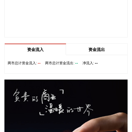
实现营业收入13.12亿元，同比增长0.39%；归属于上市公司股
东的净利润6922.2万元，同比下降12.16%；基本每股收益
0.0549元。公司拟每10股派发现金红利0.25元(含税)。
2026-08-09 15:59:13
北化股份(002246)8月9日披露半年报，2026年上半年，公司
实现营业收入13.37亿元，同比增长18.16%；归属于上市公司
资金流入
资金流出
股东的净利润2.25亿元，同比增长111.09%；基本每股收益
0.41元。上半年，公司深入实施军民融合发展战略，统筹国内
--
--
--
两市总计资金流入:
两市总计资金流出:
净流入:
国际两个市场，优化产品结构，拓宽高端应用领域，巩固核心
客户合作关系，培育新的增长点，产品市场竞争力和品牌影响
力进一步提升。产业升级稳步推进，10000吨/年硝化棉生产线
全面动工，泵业公司7500吨/年绿色智能铸造生产线完成建
设。
2026-08-09 15:56:26
华智数媒(300426)8月9日披露半年报，2026年上半年，公司
实现营业收入5397.85万元，同比增长21.53%；归属于上市公
司股东的净利润4259.92万元，同比扭亏；基本每股收益