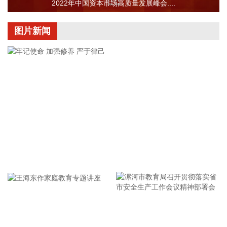
巩固了在优势领域的市场地位。
2022年中国资本市场高质量发展峰会....
2026-08-09 15:46:15
图片新闻
济川药业(600566)8月9日公告，全资子公司济川药业集团有限
公司收到国家药品监督管理局核准签发的小儿通便颗粒《药品
注册证书》和美沙拉秦缓释颗粒《药品注册证书》。
2026-08-09 15:42:20
汤臣倍健在投资者业绩电话会表示，受益于消费者对增强免疫
和运动营养的需求提升，蛋白粉品类需求持续增长，公司持续
看好蛋白粉赛道的发展。
2026-08-09 15:34:11
据灯塔专业版实时数据，截至8月9日12时4分，电影《八
牢记使命 加强修养 严于律己
仙！》票房突破14亿元。
2026-08-09 12:34:30
维宏股份(300508)在互动平台表示，上海洛丁森工业自动化设
备有限公司并非公司直接投资，系公司参与的并购基金嘉兴宏
漯河市教育局召开贯彻落实省