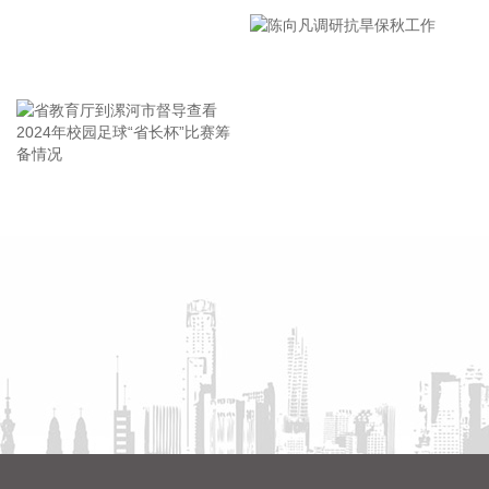
溥智造所投项目，嘉兴宏溥持有其16.3462%股权。洛丁森具
市安全生产工作会议精神部署
备单晶硅压力变送器全产业链能力和布局，包括MEMS芯片自
会
主研发设计、膜盒封装、压力变送器组装及多场景应用（如超
王海东作家庭教育专题讲座
高温，耦合式等），全部制造工艺和供应链自主可控。后续洛
丁森除了持续聚焦流程工业和核电行业，深耕压力变送器和质
量流量计等传感产品的研发之外，还将重点推进六维力传感器
等新产品、新应用落地，持续拓展业务边界，完善多场景国产
工业传感布局。
省教育厅到漯河市督导查看
陈向凡调研抗旱保秋工作
2026-08-09 11:58:12
2024年校园足球“省长杯”比赛
筹备情况
记者从国家发展改革委了解到，今年以来，我国算力底座进一
步夯实，首个全国产10万卡人工智能超集群日前正式投用。标
志着我国算力基础设施建设迈入10万卡级部署新阶段。全国多
个算力节点迎来新一轮算力扩容。在国家超算互联网郑州核心
节点，首个全国产10万卡人工智能超集群投入运行。工作人员
告诉记者，这里的特别之处在于，科学计算加智能计算的融合
算力，为未来可能出现的新型计算需求做了前瞻布局。
2026-08-09 11:32:37