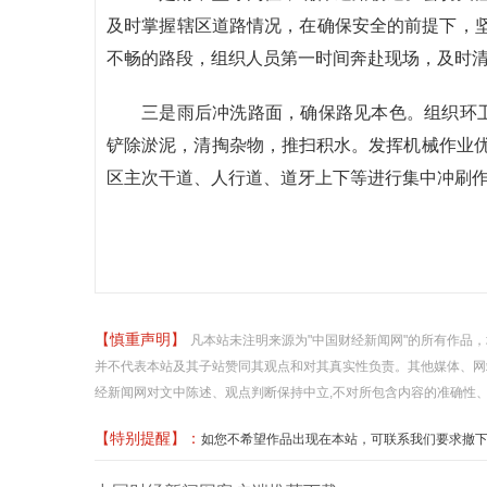
及时掌握辖区道路情况，在确保安全的前提下，
不畅的路段，组织人员第一时间奔赴现场，及时
三是雨后冲洗路面，确保路见本色。组织环卫
铲除淤泥，清掏杂物，推扫积水。发挥机械作业优
区主次干道、人行道、道牙上下等进行集中冲刷
【慎重声明】
凡本站未注明来源为"中国财经新闻网"的所有作品
并不代表本站及其子站赞同其观点和对其真实性负责。其他媒体、网
经新闻网对文中陈述、观点判断保持中立,不对所包含内容的准确性
【特别提醒】：
如您不希望作品出现在本站，可联系我们要求撤下您的作品