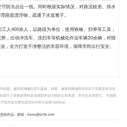
坚守防汛点位一线。同时根据实际情况，对路况较差、排水
清理路面漂浮物，疏通下水道篦子。
工人400余人，以路段为单位，使用铁锹、扫帚等工具，
势，出动冲洗车、洗扫车等机械化作业车辆20余辆，对辖
作业，全力打造干净整洁的市容环境，保障市民出行安全。
，均转载、编译或摘编自其它媒体，转载、编译或摘编的目的在于传递更多信息，
站或个人转载使用时必须保留本站注明的文章来源，并自负法律责任。 中国财
、可靠性或完整性提供任何明示或暗示的保证。
。邮箱：tousu@prcfe.com