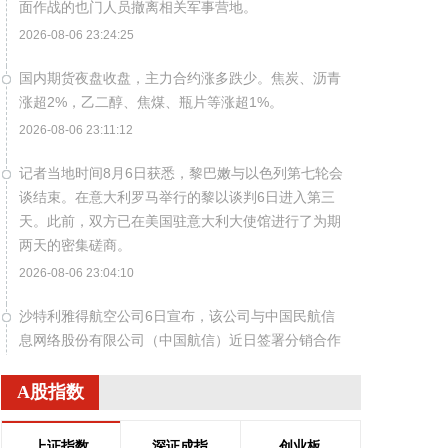
面作战的也门人员撤离相关军事营地。
2026-08-06 23:24:25
国内期货夜盘收盘，主力合约涨多跌少。焦炭、沥青
涨超2%，乙二醇、焦煤、瓶片等涨超1%。
2026-08-06 23:11:12
记者当地时间8月6日获悉，黎巴嫩与以色列第七轮会
谈结束。在意大利罗马举行的黎以谈判6日进入第三
天。此前，双方已在美国驻意大利大使馆进行了为期
两天的密集磋商。
2026-08-06 23:04:10
沙特利雅得航空公司6日宣布，该公司与中国民航信
息网络股份有限公司（中国航信）近日签署分销合作
协议，以进一步深化合作，加强沙特与中国之间的航
空互联互通。 根据协议，双方将围绕全渠道分销、现
A股指数
代航空零售、数字化创新及未来旅客体验等领域开展
合作。此协议还支持利雅得航空持续拓展包括中国在
上证指数
深证成指
创业板