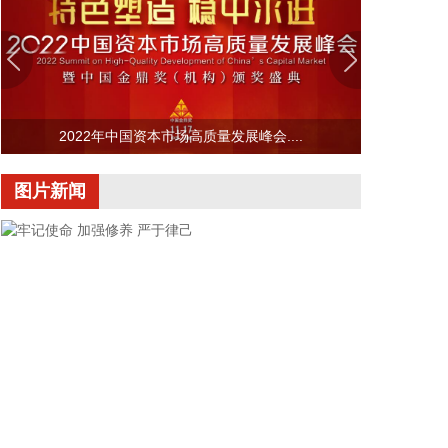
记、主任周小全接待上海清算所党委书记、董事长马
贱阳一行，双方围绕自贸离岸债等新型金融工具运
用、套期保值等风险管理领域的合作开展深入交流。
双方表示，将深入贯彻落实十二届市委九次全会精
神，以协同机制为纽带，持续推动金融基础设施资源
2022年中国资本市场高质量发展峰会....
与市属国资产业布局深度联动，立足服务实体经济、
守牢金融安全底线，共同服务上海“五个中心”建设。
图片新闻
2026-08-06 22:16:16
映翰通(688080)8月6日公告，公司控股股东、实控人
李明、李红雨提议公司使用自有资金通过集中竞价交
易方式回购股份，回购完毕后将依法进行注销并减少
公司注册资本。回购资金总额不低于2000万元
（含），不超过3000万元（含）。
2026-08-06 22:12:42
据“浙江发布”，8月6日，浙江省委、省政府召开全省
防御应对13号台风“白海豚”工作部署会议，对做好全
牢记使命 加强修养 严于律己