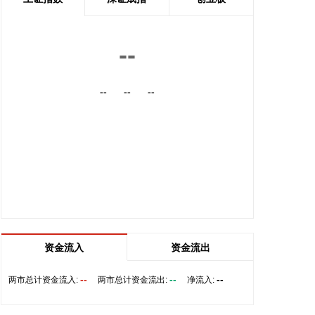
内的国际航线网络。
2026-08-06 22:56:17
--
一博科技8月6日接受机构调研时表示，截至目前，公
司销售订单签单金额与去年同期相比增长超过70%，
--
--
--
增速整体上逐月提高，增长较快的领域有ATE产品、
光模块、机器人及其他与人工智能相关的领域，公司
前三大客户中有两家主业与ATE相关，另一家是光模
块领域的领军企业。从公司业务类别看，PCB制板业
务订单每月呈较快增长态势，部分瓶颈工序产能已经
满产，订单有所积压，相关扩产设备正在添置中，公
司将结合订单增长的需求加快产能的完全释放，以更
好地满足客户需求。 从目前的情况看，公司营业收入
加速增长的趋势没有变，预计今年下半年的销售增速
明显高于上半年，毛利率随着产能利用率的提升也在
资金流入
资金流出
稳步提升。
--
--
--
两市总计资金流入:
两市总计资金流出:
净流入:
2026-08-06 22:36:20
8月6日，中交集团党委书记、董事长宋海良在福建宁