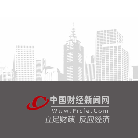
高频滚动发布权威信息，针对沿海群众、渔民、游客
等重点群体加强动员。
2026-08-06 22:00:41
依顿电子(603328)8月6日公告，拟向包括公司控股股
东九洲集团在内的不超过35名特定投资者，发行股票
募资不超过20亿元，用于高端印制电路板智能制造项
目及补充流动资金。其中，九洲集团拟以现金方式认
购此次发行股份金额不低于5亿元（含）且不高于10
亿元（含）。
2026-08-06 21:45:44
美股三大指数开盘涨跌不一，标普500指数涨
0.07%，道指涨0.19%，纳指跌0.34%。存储股多数
走低，闪迪跌超12%，西部数据跌超19%。
2026-08-06 21:39:02
潍柴动力8月6日在互动平台表示，公司没有可回收航
空发动机相关业务。