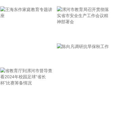
省面上防台工作进行具体部署。 会议强调，要强化预
报预警，做到“早报、快报、多报”，多部门加密精细
化预报，健全预警叫应机制，全面覆盖重点群体；要
有序启动响应，科学把握“时、度、效”，全面激
活“1833”联合指挥体系，规范应急响应启动、会商研
漯河市教育局召开贯彻落
判与信息报送流程；要加强风险排查管控，做到“无漏
实省市安全生产工作会议
洞、无死角、无盲区”，全覆盖排查管控各类安全隐
精神部署会
患；要聚焦小流域、山塘水库、在建水利工程及海塘
王海东作家庭教育专题讲
安全，做到“早动、快动、小动”，检修加固各类水利
设施与薄弱海塘；要提前组织人员转移，做到“不漏一
座
户、不落一人”，按时分段完成各类风险区域人员转
移；要强化应急准备，做到力量下沉、保障下倾，前
置各类抢险救援队伍，配齐调试防汛救灾物资装备，
省教育厅到漯河市督导查
陈向凡调研抗旱保秋工作
充实海上救援力量；要从严从细管控重点船舶，摸清
底数、分类避风、强化闭环，确保“船靠岸、避到
看2024年校园足球“省长
位”；要全员全域落实海上人员撤离，严格执行标准，
杯”比赛筹备情况
严防人员回流，确保“人上岸、零留守”；要切实加强
客运船舶管理，刚性落实停航要求，妥善安置旅客，
确保“客停渡、零营运”；要扎实做好宣传引导工作，