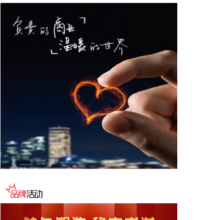
德与宁德时代新能源科技股份有限公司创始人、董事
长兼总经理曾毓群举行会谈。双方围绕深化新能源、
交能融合、绿色发展、科技创新等领域合作进行深入
交流。
2026-08-06 22:28:22
创源股份(300703)8月6日在互动平台回复称，公司目
前并未自建算力中心，更多聚焦于算力资源的应用，
通过与外部算力服务商合作，积极建设AIGC技术平
台。目前AIGC技术平台对公司业绩不产生直接影
响。
2026-08-06 22:24:14
纳斯达克100指数转涨，标普500指数涨0.2%。美光
科技转涨，此前一度跌超7%。希捷科技收复8%的跌
幅后涨近2%。其他存储股也大幅收窄跌幅。
2026-08-06 22:20:19
据上海市国资委消息，8月6日，上海市国资委党委书