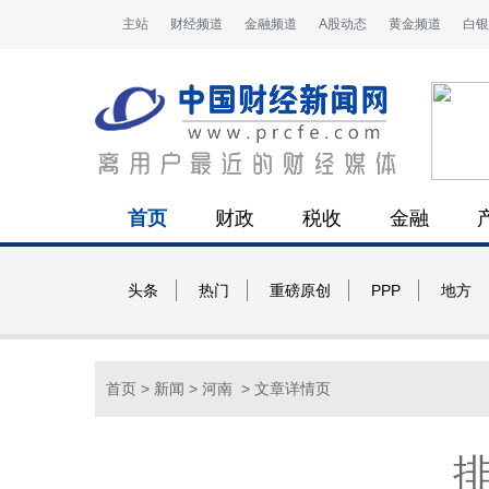
主站
财经频道
金融频道
A股动态
黄金频道
白银
首页
财政
税收
金融
头条
热门
重磅原创
PPP
地方
首页
>
新闻
>
河南
> 文章详情页