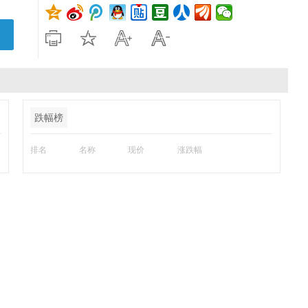
跌幅榜
排名
名称
现价
涨跌幅