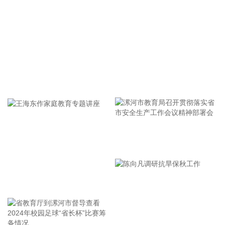
光通信行业高景气度的判断，未来五年有望持续保持高增长态
势，持续推荐光通信板块。
2026-08-06 07:48:22
中信建投指出，宏观环境方面，延续出口强劲，内需承压的环
境特征。8月行业配置宜采用“防守底仓＋供给约束涨价＋科技
核心修复”的杠铃结构。 7月市场由高拥挤成长向低估值价值剧
牢记使命 加强修养 严于律己
烈切换，但科技板块的调整更多源于筹码松动和去杠杆，并不
意味着AI产业趋势全面逆转。配置上，优先关注景气、供需和
价格共同验证的造船、有色板块。AI硬件可由低配恢复至中
性，聚焦光模块、AI服务器等确定性高的领域，并等待中报订
单、现金流及股价企稳后分批加仓。煤炭、石油石化、食品饮
漯河市教育局召开贯彻落实省
料等7月强势板块不宜追高，内部应精选上游资源及优质消费
龙头。
市安全生产工作会议精神部署
2026-08-06 07:45:12
会
王海东作家庭教育专题讲座
在人工智能（AI）赛道呈现高低切换的市场背景下，公募基金
的持仓与资金意愿正向股价低位的AI应用领域扩散。 证券时报
记者注意到，随着软件、互联网、企业数字化相关标的迎来持