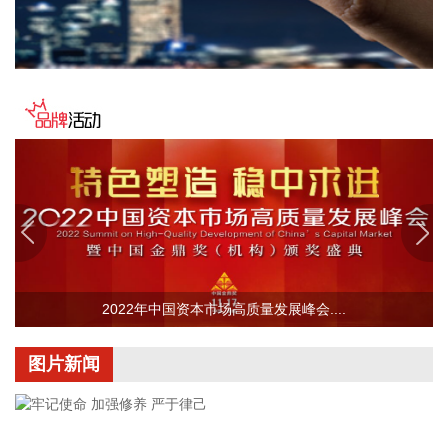
国聚变能源公司，CFS、Helion居于融资规模前列，与其他公
司存在明显差距。中国聚变能源2025年获战略投资超百亿，聚
变新能估值高达145亿元，2026年，星环聚能、星能玄光等多
家核聚变企业获得大额融资，国内聚变企业融资活跃。
2026-08-06 08:00:28
8月6日，记者从中国海油获悉，全球首座16兆瓦张力腿浮式风
电平台——“海油安澜号”成功接入陆丰油田电网，正式为海上
油田直供绿电，标志着我国深远海浮式风电装备技术走向世界
前列，为我国海上风电开发成功探索了新技术路线。
2026-08-06 08:00:26
中信建投研报称，AI算力产业链已进入下游需求倒逼上游产能
2022年中国资本市场高质量发展峰会....
的深度爆发期。亚马逊一季度AI年化营收突破150亿美元，证
明了云巨头在AI应用端已建立起较强的商业变现能力与确定
性；而上游核心光学组件巨头Lumentum产能可能很快提前售
图片新闻
罄至2028年，则揭示了底层硬件支撑的紧缺与建设周期之长。
这种从云端软件营收增速到硬件基础设施长达数年的订单锁
定，构成了当前AI行业最为坚实的景气循环闭环。维持对全球