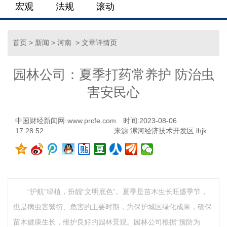
宏观
法规
滚动
首页
>
新闻
>
河南
> 文章详情页
园林公司：夏季打药常养护 防治虫
害安民心
中国财经新闻网·www.prcfe.com
时间:2023-08-06
17:28:52
来源:漯河经济技术开发区 lhjk
“护航”绿植，扮靓“文明底色”。夏季是苗木生长旺盛季节，
也是病虫害繁衍、危害的主要时期，为保护城区绿化成果，确保
苗木健康生长，维护良好的园林景观。园林公司根据“预防为