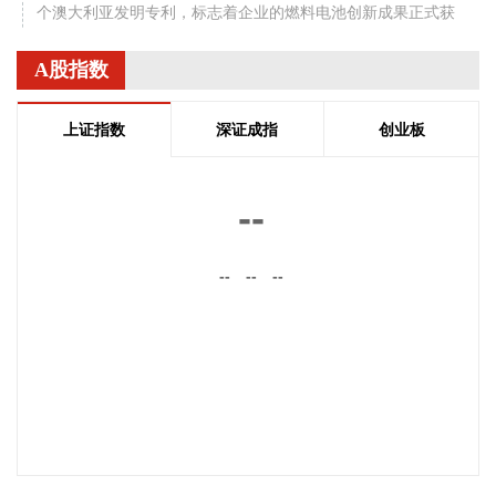
个澳大利亚发明专利，标志着企业的燃料电池创新成果正式获
得海外权威认可。
A股指数
2026-08-06 08:26:19
随着半年报陆续披露，各类机构二季度持股动向逐渐曝光。据
上证指数
深证成指
创业板
证券时报·数据宝统计，截至8月5日公开的数据，QFII持股二季
度末持有44股，合计持有2.64亿股，期末持股市值173.62亿
元。 从单只个股持股市值来看，有17股期末持股市值超过1亿
--
元，宁德时代、宏发股份2只个股获持股超20亿元。从新进角
度看，有23股为QFII新进持有，合计持股134亿元，除宁德时
--
--
--
代外，还包括多只热门科技股，其中包括年内第一大牛股中船
特气，以及富满微、乐鑫科技等热门半导体个股。 从业绩看，
QFII新进股中，盛达资源、富满微、昊志机电、亚翔集成上半
年归母净利润同比增长均超2倍。
2026-08-06 08:08:15
据达梦数据消息，日前，达梦数据与四川凯普顿信息技术股份
有限公司签署战略合作协议，共同发力教育行业，推动教育网
信创新实践落地。未来，双方将以“数智网信一体机解决方