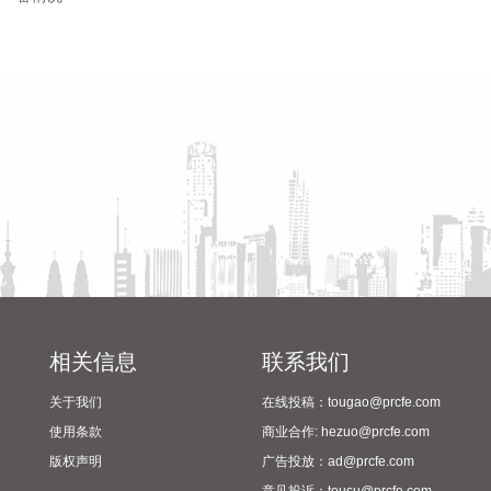
续修复行情，公募基金投资逻辑也逐步从上游硬科技博弈，向
有商业化落地能力的应用端企业聚焦。
省教育厅到漯河市督导查看
陈向凡调研抗旱保秋工作
2026-08-06 07:34:16
2024年校园足球“省长杯”比赛
筹备情况
今年以来，受科技主线对资金形成“虹吸效应”的影响，微盘股
一度承受无差别抛压，相关指数及主题基金净值大幅回撤。不
过，7月下旬高位板块震荡分化，估值已降至历史偏低区间的
微盘股成为了资金博弈下的“避险”新方向，相关ETF产品的净
值、份额双双上行，整体行情持续回暖。 展望后市，多家机构
预判，当前微盘股配置性价比显著抬升，但本轮修复或非普
涨，其中深耕细分领域、基本面扎实的优质小微企业有望迎来
价值重估，而缺乏业绩支撑的个股仍面临加速出清的风险。
2026-08-06 07:34:15
相关信息
联系我们
近日，券商板块增持、回购动作频出。 东吴证券控股股东计划
关于我们
在线投稿：tougao@prcfe.com
增持1亿元至2亿元，兴业证券股东拟增持3000万元至6000万
元；长江证券拟使用自有资金实施1亿元至2亿元股份回购，华
使用条款
商业合作: hezuo@prcfe.com
安证券、国金证券的回购工作也正在推进。上述公司开展增
版权声明
广告投放：ad@prcfe.com
持、回购，均表示是基于看好证券行业未来发展前景，以及对