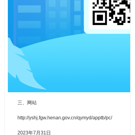
三、网站
http://yshj.fgw.henan.gov.cn/qymyd/apptb/pc/
2023年7月31日