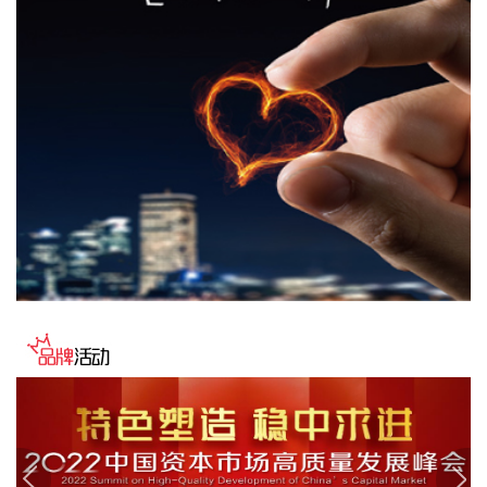
区高温、强降雨等极端天气频发推高运输成本等因素，猪肉价
格由上月下降0.8%转为上涨4.1%，影响CPI环比上涨约0.07个
百分点。人工智能推动消费电子产品迭代升级，相关产品需求
增加、价格上涨，平板电脑、计算机和移动电话机价格分别上
涨11.3%、5.5%和1.0%，合计影响CPI环比上涨约0.03个百分
点。服务价格由上月持平转为上涨0.4%，影响CPI环比上涨约
0.21个百分点。服务中，暑期出行需求增加，旅行社收费、宾
馆住宿、飞机票、交通工具租赁价格分别上涨7.2%、6.5%、
4.2%和3.6%，合计影响CPI环比上涨约0.10个百分点；部分地
区政策性调价持续推进，医疗服务价格上涨1.1%，影响CPI环
比上涨约0.07个百分点。 从同比看，全国CPI上涨0.5%，保持
温和上涨。CPI同比涨幅比上月回落0.5个百分点，主要是受汽
油价格涨幅回落影响。汽油价格上涨1.0%，涨幅比上月回落
16.0个百分点，对CPI的上拉影响比上月减少约0.45个百分
点，带动能源价格涨幅回落至0.6%。扣除能源的工业消费品价
格上涨1.5%，涨幅比上月回落0.2个百分点，影响CPI同比上涨
约0.37个百分点。其中，黄金饰品、个人护理用品和家用器具
价格分别上涨24.6%、1.7%和0.2%，涨幅均有回落，合计影响