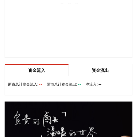
--
--
--
制品业、医药制造业、酒饮料和精制茶制造业，降幅在2.3%—
5.7%之间，合计影响PPI同比下降约0.76个百分点，较上月减
少0.05个百分点。
2026-08-09 09:42:19
国家统计局城市司首席统计师董莉娟解读2026年7月份CPI和
PPI数据。7月份，受国际输入性因素影响，居民消费价格指数
（CPI）环比下降0.1%，同比上涨0.5%，扣除食品和能源价格
的核心CPI环比上涨0.3%，同比上涨0.9%，CPI总体保持温和
上涨。国内部分行业需求增加，但受输入性和季节性等因素影
资金流入
资金流出
响，工业生产者出厂价格指数（PPI）环比下降0.7%，同比上
--
--
--
涨3.5%，涨幅比上月回落0.6个百分点。 从环比看，全国CPI
两市总计资金流入:
两市总计资金流出:
净流入:
下降0.1%，降幅比上月收窄0.2个百分点。国际市场价格波动
影响国内汽油价格下降10.7%，降幅比上月扩大5.8个百分点，
影响CPI环比下降约0.35个百分点。食品价格与上月持平，低
于季节性水平0.6个百分点。食品中，鲜菜价格上涨1.3%，鸡
蛋价格下降2.1%，均明显低于季节性水平；应季水果大量上
市，市场供应充足，鲜果价格下降3.8%，影响CPI环比下降约
0.07个百分点；生猪产能综合调控政策效应显现，叠加部分地