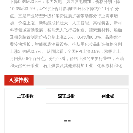
下降0.8%和0.5%；水力发电、风力发电增加，价格分别下降
10.3%和3.9%，4个行业合计影响PPI环比下降约0.11个百分
点。三是产业转型升级和消费提质扩容带动部分行业需求增
加、价格上涨。新动能成长壮大，人工智能、高端装备、新材
料等领域蓬勃发展，智能无人飞行器制造、碳素新材料、船舶
及相关装置制造价格分别上涨2.5%、0.4%和0.3%。品质类消
费较快增长，智能家庭消费设备、护肤用化妆品制造价格分别
上涨3.4%和0.7%。 从同比看，全国PPI上涨3.5%，涨幅比上
月回落0.6个百分点。分行业看，价格上涨的主要行业中，石油
和天然气开采业、石油煤炭及其他燃料加工业、化学原料和化
学制品制造业分别上涨3.2%、8.2%和9.1%，有色金属矿采选
A股指数
业、有色金属冶炼和压延加工业分别上涨22.6%和20.2%，黑
色金属冶炼和压延加工业上涨2.7%，涨幅比上月均回落，6个
行业合计影响PPI同比上涨约2.55个百分点；煤炭开采和洗选
上证指数
深证成指
创业板
业上涨27.1%，电气机械和器材制造业上涨5.7%，计算机通信
和其他电子设备制造业上涨4.4%，涨幅比上月均扩大，3个行
业合计影响PPI同比上涨约1.53个百分点。上述9个行业对PPI
--
的上拉影响较上月减少0.56个百分点。价格下拉影响最大的5
个行业为：电力热力生产和供应业、汽车制造业、非金属矿物