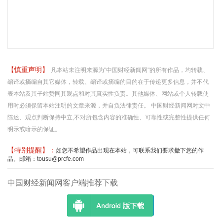
【慎重声明】
凡本站未注明来源为"中国财经新闻网"的所有作品，均转载、
编译或摘编自其它媒体，转载、编译或摘编的目的在于传递更多信息，并不代
表本站及其子站赞同其观点和对其真实性负责。其他媒体、网站或个人转载使
用时必须保留本站注明的文章来源，并自负法律责任。 中国财经新闻网对文中
陈述、观点判断保持中立,不对所包含内容的准确性、可靠性或完整性提供任何
明示或暗示的保证。
【特别提醒】：
如您不希望作品出现在本站，可联系我们要求撤下您的作
品。邮箱：tousu@prcfe.com
中国财经新闻网客户端推荐下载