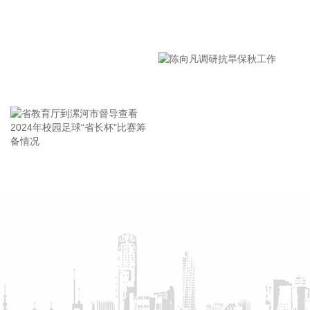
0.9%。
2026-08-09 09:35:22
漯河市教育局召开贯彻落实省
市安全生产工作会议精神部署
国家统计局：2026年7月份，全国工业生产者出厂价格同比上
会
涨3.5%，环比下降0.7%。工业生产者购进价格同比上涨
王海东作家庭教育专题讲座
5.5%，环比下降1.0%。1—7月平均，工业生产者出厂价格比
上年同期上涨1.8%，工业生产者购进价格上涨2.8%。
2026-08-09 09:32:29
据灯塔专业版实时数据，截至8月9日9时18分，影片《奥德
赛》点映及预售总票房突破6000万元。
省教育厅到漯河市督导查看
陈向凡调研抗旱保秋工作
2024年校园足球“省长杯”比赛
2026-08-09 09:32:26
筹备情况
据以色列方面8月8日消息，美军中央司令部司令布拉德·库珀当
天抵达以色列进行短期访问，并同以色列国防军高层讨论“多战
线局势”。
2026-08-09 09:12:13
光大证券研报认为，7月美国新增非农就业超预期转负。从加