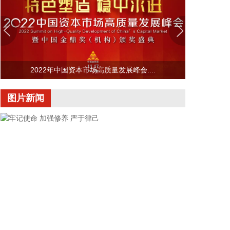
幅后涨近2%。其他存储股也大幅收窄跌幅。
2026-08-06 22:20:19
据上海市国资委消息，8月6日，上海市国资委党委书
记、主任周小全接待上海清算所党委书记、董事长马
2022年中国资本市场高质量发展峰会....
贱阳一行，双方围绕自贸离岸债等新型金融工具运
用、套期保值等风险管理领域的合作开展深入交流。
图片新闻
双方表示，将深入贯彻落实十二届市委九次全会精
神，以协同机制为纽带，持续推动金融基础设施资源
与市属国资产业布局深度联动，立足服务实体经济、
守牢金融安全底线，共同服务上海“五个中心”建设。
2026-08-06 22:16:16
映翰通(688080)8月6日公告，公司控股股东、实控人
李明、李红雨提议公司使用自有资金通过集中竞价交
易方式回购股份，回购完毕后将依法进行注销并减少
公司注册资本。回购资金总额不低于2000万元
（含），不超过3000万元（含）。
牢记使命 加强修养 严于律己