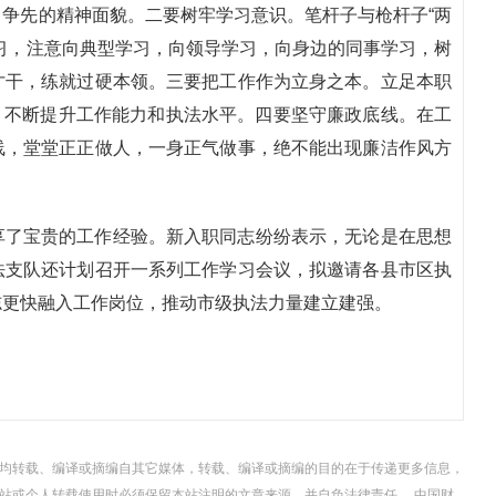
争先的精神面貌。二要树牢学习意识。笔杆子与枪杆子“两
习，注意向典型学习，向领导学习，向身边的同事学习，树
才干，练就过硬本领。三要把工作作为立身之本。立足本职
作风，不断提升工作能力和执法水平。四要坚守廉政底线。在工
线，堂堂正正做人，一身正气做事，绝不能出现廉洁作风方
享了宝贵的工作经验。新入职同志纷纷表示，无论是在思想
法支队还计划召开一系列工作学习会议，拟邀请各县市区执
志更快融入工作岗位，推动市级执法力量建立建强。
，均转载、编译或摘编自其它媒体，转载、编译或摘编的目的在于传递更多信息，
站或个人转载使用时必须保留本站注明的文章来源，并自负法律责任。 中国财