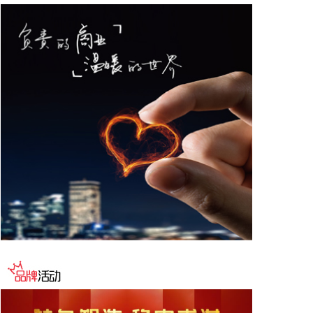
稳步提升。
2026-08-06 22:36:20
8月6日，中交集团党委书记、董事长宋海良在福建宁
德与宁德时代新能源科技股份有限公司创始人、董事
长兼总经理曾毓群举行会谈。双方围绕深化新能源、
交能融合、绿色发展、科技创新等领域合作进行深入
交流。
2026-08-06 22:28:22
创源股份(300703)8月6日在互动平台回复称，公司目
前并未自建算力中心，更多聚焦于算力资源的应用，
通过与外部算力服务商合作，积极建设AIGC技术平
台。目前AIGC技术平台对公司业绩不产生直接影
响。
2026-08-06 22:24:14
纳斯达克100指数转涨，标普500指数涨0.2%。美光
科技转涨，此前一度跌超7%。希捷科技收复8%的跌