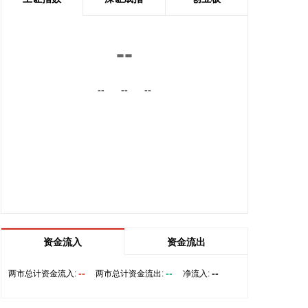
协议，以进一步深化合作，加强沙特与中国之间的航
空互联互通。 根据协议，双方将围绕全渠道分销、现
代航空零售、数字化创新及未来旅客体验等领域开展
--
合作。此协议还支持利雅得航空持续拓展包括中国在
内的国际航线网络。
--
--
--
2026-08-06 22:56:17
一博科技8月6日接受机构调研时表示，截至目前，公
司销售订单签单金额与去年同期相比增长超过70%，
增速整体上逐月提高，增长较快的领域有ATE产品、
光模块、机器人及其他与人工智能相关的领域，公司
前三大客户中有两家主业与ATE相关，另一家是光模
块领域的领军企业。从公司业务类别看，PCB制板业
务订单每月呈较快增长态势，部分瓶颈工序产能已经
满产，订单有所积压，相关扩产设备正在添置中，公
资金流入
资金流出
司将结合订单增长的需求加快产能的完全释放，以更
好地满足客户需求。 从目前的情况看，公司营业收入
--
--
--
两市总计资金流入:
两市总计资金流出:
净流入:
加速增长的趋势没有变，预计今年下半年的销售增速
明显高于上半年，毛利率随着产能利用率的提升也在