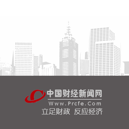
位”；要全员全域落实海上人员撤离，严格执行标准，
严防人员回流，确保“人上岸、零留守”；要切实加强
客运船舶管理，刚性落实停航要求，妥善安置旅客，
确保“客停渡、零营运”；要扎实做好宣传引导工作，
高频滚动发布权威信息，针对沿海群众、渔民、游客
等重点群体加强动员。
2026-08-06 22:00:41
依顿电子(603328)8月6日公告，拟向包括公司控股股
东九洲集团在内的不超过35名特定投资者，发行股票
募资不超过20亿元，用于高端印制电路板智能制造项
目及补充流动资金。其中，九洲集团拟以现金方式认
购此次发行股份金额不低于5亿元（含）且不高于10
亿元（含）。
2026-08-06 21:45:44
美股三大指数开盘涨跌不一，标普500指数涨
0.07%，道指涨0.19%，纳指跌0.34%。存储股多数
走低，闪迪跌超12%，西部数据跌超19%。