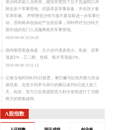
亲沙特武装人员死伤，摧毁并焚毁了位于瓦迪阿口岸
附近多个军事营地、武器库及军事装备，并击毁大量
军用车辆。 声明警告沙特方面不要采取进一步军事行
动，否则将承担由此产生的后果；同时呼吁为沙特方
面作战的也门人员撤离相关军事营地。
2026-08-06 23:24:25
国内期货夜盘收盘，主力合约涨多跌少。焦炭、沥青
涨超2%，乙二醇、焦煤、瓶片等涨超1%。
2026-08-06 23:11:12
记者当地时间8月6日获悉，黎巴嫩与以色列第七轮会
谈结束。在意大利罗马举行的黎以谈判6日进入第三
天。此前，双方已在美国驻意大利大使馆进行了为期
两天的密集磋商。
2026-08-06 23:04:10
A股指数
沙特利雅得航空公司6日宣布，该公司与中国民航信
息网络股份有限公司（中国航信）近日签署分销合作
上证指数
深证成指
创业板