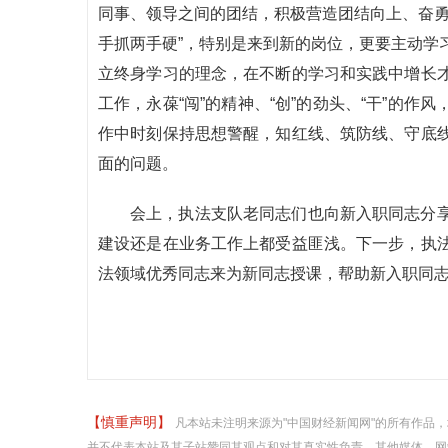
同事、领导之间的团结，积极营造团结向上、奋勇
手抓两手硬”，特别是来到新的岗位，更要主动学
立终身学习的理念，在不断的学习和实践中增长
工作，永葆“闯”的精神、“创”的劲头、“干”的
作中时刻保持思想警醒，知红线、筑防线、守底
面的问题。
会上，执法支队老同志们也向新入职同志分
建设还是在业务工作上都受益匪浅。下一步，执
法领域优秀同志来为新同志授课，帮助新入职同
【慎重声明】
凡本站未注明来源为"中国财经新闻网"的所有作品
并不代表本站及其子站赞同其观点和对其真实性负责。其他媒体、网