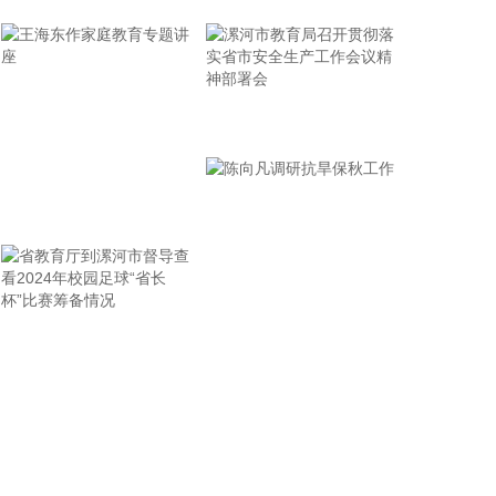
2026-08-06 22:12:42
据“浙江发布”，8月6日，浙江省委、省政府召开全省
防御应对13号台风“白海豚”工作部署会议，对做好全
省面上防台工作进行具体部署。 会议强调，要强化预
漯河市教育局召开贯彻落
报预警，做到“早报、快报、多报”，多部门加密精细
实省市安全生产工作会议
化预报，健全预警叫应机制，全面覆盖重点群体；要
有序启动响应，科学把握“时、度、效”，全面激
精神部署会
活“1833”联合指挥体系，规范应急响应启动、会商研
王海东作家庭教育专题讲
判与信息报送流程；要加强风险排查管控，做到“无漏
座
洞、无死角、无盲区”，全覆盖排查管控各类安全隐
患；要聚焦小流域、山塘水库、在建水利工程及海塘
安全，做到“早动、快动、小动”，检修加固各类水利
设施与薄弱海塘；要提前组织人员转移，做到“不漏一
省教育厅到漯河市督导查
陈向凡调研抗旱保秋工作
户、不落一人”，按时分段完成各类风险区域人员转
看2024年校园足球“省长
移；要强化应急准备，做到力量下沉、保障下倾，前
杯”比赛筹备情况
置各类抢险救援队伍，配齐调试防汛救灾物资装备，
充实海上救援力量；要从严从细管控重点船舶，摸清
底数、分类避风、强化闭环，确保“船靠岸、避到