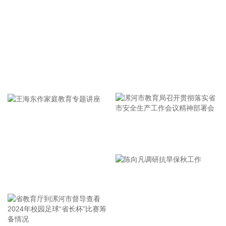
百分点。人工智能推动消费电子产品迭代升级，相关产品需求
增加、价格上涨，平板电脑、计算机和移动电话机价格分别上
涨11.3%、5.5%和1.0%，合计影响CPI环比上涨约0.03个百分
点。服务价格由上月持平转为上涨0.4%，影响CPI环比上涨约
0.21个百分点。服务中，暑期出行需求增加，旅行社收费、宾
馆住宿、飞机票、交通工具租赁价格分别上涨7.2%、6.5%、
4.2%和3.6%，合计影响CPI环比上涨约0.10个百分点；部分地
牢记使命 加强修养 严于律己
区政策性调价持续推进，医疗服务价格上涨1.1%，影响CPI环
比上涨约0.07个百分点。 从同比看，全国CPI上涨0.5%，保持
温和上涨。CPI同比涨幅比上月回落0.5个百分点，主要是受汽
油价格涨幅回落影响。汽油价格上涨1.0%，涨幅比上月回落
16.0个百分点，对CPI的上拉影响比上月减少约0.45个百分
漯河市教育局召开贯彻落实省
点，带动能源价格涨幅回落至0.6%。扣除能源的工业消费品价
市安全生产工作会议精神部署
格上涨1.5%，涨幅比上月回落0.2个百分点，影响CPI同比上涨
约0.37个百分点。其中，黄金饰品、个人护理用品和家用器具
会
价格分别上涨24.6%、1.7%和0.2%，涨幅均有回落，合计影响
王海东作家庭教育专题讲座
CPI同比上涨约0.13个百分点；计算机、平板电脑和移动电话
机价格分别上涨17.4%、17.2%和8.5%，涨幅均有扩大，合计
影响CPI同比上涨约0.14个百分点。服务价格上涨0.7%，涨幅