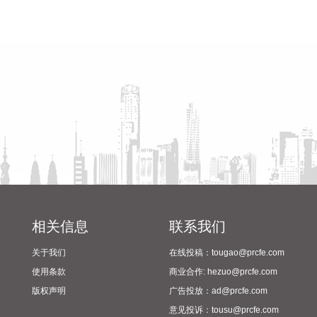
比上月回落0.1个百分点，影响CPI同比上涨约0.36个百分点。
服务中，医疗服务价格上涨4.3%，涨幅比上月扩大0.9个百分
省教育厅到漯河市督导查看
陈向凡调研抗旱保秋工作
点，影响CPI同比上涨约0.28个百分点；家政服务、在外餐饮
2024年校园足球“省长杯”比赛
和教育服务价格分别上涨1.3%、1.0%和0.6%，涨幅总体稳
筹备情况
定。食品价格下降1.5%，降幅比上月收窄0.1个百分点，影响
CPI同比下降约0.25个百分点。食品中，猪肉价格下降13.3%，
降幅比上月收窄2.6个百分点，影响CPI同比下降约0.25个百分
点；鲜菜、鲜果、粮食、食用油、奶类价格降幅在0.3%—
1.5%之间；鸡蛋价格上涨17.8%，涨幅比上月回落2.2个百分
点；羊肉、牛肉和禽肉类价格涨幅在1.6%—6.2%之间。
2026-08-09 09:39:16
国家统计局：2026年7月份，全国居民消费价格同比上涨
相关信息
联系我们
0.5%。其中，城市上涨0.5%，农村上涨0.4%；食品价格下降
1.5%，非食品价格上涨0.9%；消费品价格上涨0.2%，服务价
关于我们
在线投稿：tougao@prcfe.com
格上涨0.7%。1­­—7月平均，全国居民消费价格比上年同期上涨
使用条款
商业合作: hezuo@prcfe.com
0.9%。
版权声明
广告投放：ad@prcfe.com
2026-08-09 09:35:22
意见投诉：tousu@prcfe.com