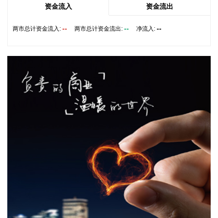
加、价格上涨。新动能成长壮大，人工智能、高端装备、新材
资金流入
资金流出
料等领域蓬勃发展，智能无人飞行器制造、碳素新材料、船舶
及相关装置制造价格分别上涨2.5%、0.4%和0.3%。品质类消
--
--
--
两市总计资金流入:
两市总计资金流出:
净流入:
费较快增长，智能家庭消费设备、护肤用化妆品制造价格分别
上涨3.4%和0.7%。 从同比看，全国PPI上涨3.5%，涨幅比上
月回落0.6个百分点。分行业看，价格上涨的主要行业中，石油
和天然气开采业、石油煤炭及其他燃料加工业、化学原料和化
学制品制造业分别上涨3.2%、8.2%和9.1%，有色金属矿采选
业、有色金属冶炼和压延加工业分别上涨22.6%和20.2%，黑
色金属冶炼和压延加工业上涨2.7%，涨幅比上月均回落，6个
行业合计影响PPI同比上涨约2.55个百分点；煤炭开采和洗选
业上涨27.1%，电气机械和器材制造业上涨5.7%，计算机通信
和其他电子设备制造业上涨4.4%，涨幅比上月均扩大，3个行
业合计影响PPI同比上涨约1.53个百分点。上述9个行业对PPI
的上拉影响较上月减少0.56个百分点。价格下拉影响最大的5
个行业为：电力热力生产和供应业、汽车制造业、非金属矿物
制品业、医药制造业、酒饮料和精制茶制造业，降幅在2.3%—
5.7%之间，合计影响PPI同比下降约0.76个百分点，较上月减
少0.05个百分点。