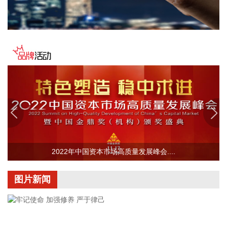
2026-08-09 09:42:19
国家统计局城市司首席统计师董莉娟解读2026年7月份CPI和
PPI数据。7月份，受国际输入性因素影响，居民消费价格指数
（CPI）环比下降0.1%，同比上涨0.5%，扣除食品和能源价格
的核心CPI环比上涨0.3%，同比上涨0.9%，CPI总体保持温和
上涨。国内部分行业需求增加，但受输入性和季节性等因素影
响，工业生产者出厂价格指数（PPI）环比下降0.7%，同比上
涨3.5%，涨幅比上月回落0.6个百分点。 从环比看，全国CPI
下降0.1%，降幅比上月收窄0.2个百分点。国际市场价格波动
影响国内汽油价格下降10.7%，降幅比上月扩大5.8个百分点，
影响CPI环比下降约0.35个百分点。食品价格与上月持平，低
2022年中国资本市场高质量发展峰会....
于季节性水平0.6个百分点。食品中，鲜菜价格上涨1.3%，鸡
蛋价格下降2.1%，均明显低于季节性水平；应季水果大量上
市，市场供应充足，鲜果价格下降3.8%，影响CPI环比下降约
图片新闻
0.07个百分点；生猪产能综合调控政策效应显现，叠加部分地
区高温、强降雨等极端天气频发推高运输成本等因素，猪肉价
格由上月下降0.8%转为上涨4.1%，影响CPI环比上涨约0.07个