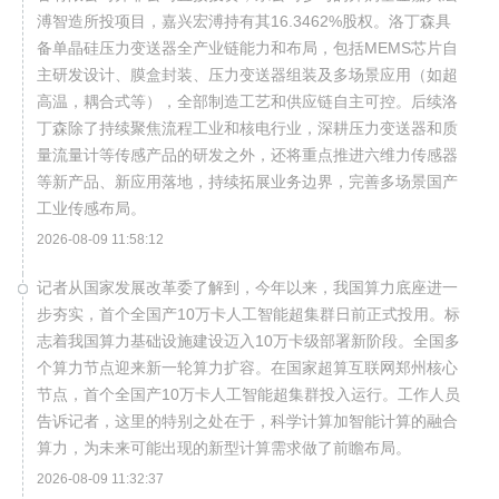
溥智造所投项目，嘉兴宏溥持有其16.3462%股权。洛丁森具
备单晶硅压力变送器全产业链能力和布局，包括MEMS芯片自
主研发设计、膜盒封装、压力变送器组装及多场景应用（如超
高温，耦合式等），全部制造工艺和供应链自主可控。后续洛
丁森除了持续聚焦流程工业和核电行业，深耕压力变送器和质
量流量计等传感产品的研发之外，还将重点推进六维力传感器
等新产品、新应用落地，持续拓展业务边界，完善多场景国产
工业传感布局。
2026-08-09 11:58:12
记者从国家发展改革委了解到，今年以来，我国算力底座进一
步夯实，首个全国产10万卡人工智能超集群日前正式投用。标
志着我国算力基础设施建设迈入10万卡级部署新阶段。全国多
个算力节点迎来新一轮算力扩容。在国家超算互联网郑州核心
节点，首个全国产10万卡人工智能超集群投入运行。工作人员
告诉记者，这里的特别之处在于，科学计算加智能计算的融合
算力，为未来可能出现的新型计算需求做了前瞻布局。
2026-08-09 11:32:37