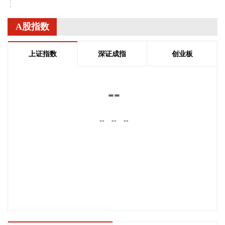
国家统计局城市司首席统计师董莉娟解读2026年7月份CPI和
PPI数据。7月份，受国际输入性因素影响，居民消费价格指数
A股指数
（CPI）环比下降0.1%，同比上涨0.5%，扣除食品和能源价格
的核心CPI环比上涨0.3%，同比上涨0.9%，CPI总体保持温和
上证指数
深证成指
创业板
上涨。国内部分行业需求增加，但受输入性和季节性等因素影
响，工业生产者出厂价格指数（PPI）环比下降0.7%，同比上
涨3.5%，涨幅比上月回落0.6个百分点。 从环比看，全国PPI
--
下降0.7%，降幅比上月扩大0.4个百分点。7月PPI环比运行的
主要特点：一是输入性因素影响国内相关行业价格下行。石油
--
--
--
开采、精炼石油产品制造、有机化学原料制造价格分别下降
11.8%、8.4%和4.2%；有色金属矿采选业、有色金属冶炼和压
延加工业价格分别下降2.1%和1.7%，5个行业合计影响PPI环
比下降约0.65个百分点。二是季节性因素影响部分行业价格下
降。7月份高温、雨水及台风天气较多，建筑项目施工进度放
缓，黑色金属冶炼和压延加工业、非金属矿物制品业价格分别
下降0.8%和0.5%；水力发电、风力发电增加，价格分别下降
10.3%和3.9%，4个行业合计影响PPI环比下降约0.11个百分
点。三是产业转型升级和消费提质扩容带动部分行业需求增