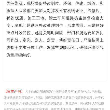
类污染源，现场督促整改到位。环保、住建、城管、和
执法大队等部门要加大对挥发性有机物企业、汽修店、
餐饮饭店、施工工地、渣土车和道路扬尘监督检查力
度，发现问题迅速整改处理到位，形成震慑。三是抓好
重点时段管控，越是关键时间段，部门和属地要加强协
同作战，定岗、定人、定责，耕好责任田，严格按照上
级指令要求开展工作，发挥主观能动性，确保环境空气
质量持续向好。
【慎重声明】
凡本站未注明来源为"中国财经新闻网"的所有作品，均转载、
编译或摘编自其它媒体，转载、编译或摘编的目的在于传递更多信息，并不代
表本站及其子站赞同其观点和对其真实性负责。其他媒体、网站或个人转载使
用时必须保留本站注明的文章来源，并自负法律责任。 中国财经新闻网对文中