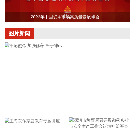
项目的最新动态以公司公开披露的信息为准。
2026-08-07 22:04:03
2022年中国资本市场高质量发展峰会....
据青岛港公众号消息，8月7日，山东港口青岛港与青岛科技大
学在山港大厦签署战略合作协议。根据协议，双方将充分发挥
图片新闻
各自优势，强化资源共享、优势互补，加快培育新质生产力，
着力打造一批可复制、可推广的示范应用场景，为智慧绿色港
口建设注入强劲动能。
2026-08-07 21:39:20
上海市气象台介绍，台风“白海豚”强度强，环流尺度大，七级
风圈半径超过400公里，北侧结构密实，云雨带发展旺盛，对
上海市的影响呈现“风长雨强”的特点。 台风“白海豚”登陆后深
入内陆的走向还存在较大不确定性，受到东西两环副热带高压
的影响，后期如果台风残涡在上海西侧回旋少动，对上海的影
牢记使命 加强修养 严于律己
响可能会长达4天，过程风雨影响都会比较大。 台风登陆并深
入内陆后，低空风切变较大，容易出现龙卷风，所以10日左
右“白海豚”登陆后要警惕龙卷风的可能性，气象部门也将密切
监测，做好研判和预警。