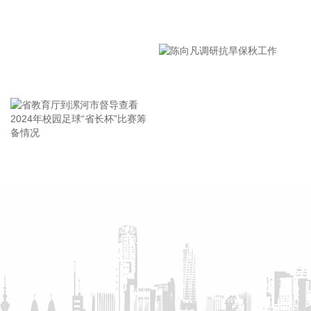
2026-08-07 21:39:19
漯河市教育局召开贯彻落实省
北京市住房和城乡建设委员会、北京市规划和自然资源委员
市安全生产工作会议精神部署
会、北京住房公积金管理中心7日晚联合印发《关于进一步优
会
化调整本市房地产政策的通知》。通知提出，适度提高住房公
王海东作家庭教育专题讲座
积金最高贷款额度。购房家庭中1人为公积金缴存人的，购买
首套住房公积金贷款最高贷款额度为120万元，二套住房公积
金贷款最高额度为100万元；夫妻双方均为缴存人的，购买首
套住房公积金贷款最高贷款额度为240万元，二套住房公积金
贷款最高额度为200万元。符合以下条件的，最高贷款额度可
省教育厅到漯河市督导查看
陈向凡调研抗旱保秋工作
进一步上浮： 1.城六区户籍居民家庭，在城六区外购买首套住
2024年校园足球“省长杯”比赛
房的，最高可上浮20万元； 2.购买住房符合本市建筑绿色发展
筹备情况
支持政策的，最高可上浮40万元； 3.本市户籍二孩及以上多子
女家庭购买住房的，可上浮40万元。 同时符合多项条件的，最
高贷款额度可叠加上浮，购房家庭中1人为公积金缴存人的，
最高上浮60万元；夫妻双方均为缴存人的，最高上浮100万
元。实际贷款额度依据购房家庭还款能力确定。
2026-08-07 21:32:25