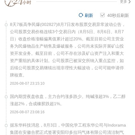
更多
刷新
40
秒后刷新
8天7板高争民爆(002827)8月7日发布股票交易异常波动公告，
公司股票交易价格连续3个交易日内（8月5日、8月6日、8月7
日）收盘价格涨幅偏离值累计超过20%。截至目前公司主营业
务为民爆物品生产销售及爆破服务，公司尚未实际开展矿山投
资开发业务。截至目前，公司不存在涉及矿山资产注入和重大
资产重组的具体计划。公司股票已被深交所纳入重点监控，如
后续公司股票交易继续出现非理性大幅波动，公司可能申请停
牌核查。
2026-08-07 23:15:10
国内期货夜盘收盘，主力合约涨多跌少。纯碱涨超3%，乙二醇
涨超2%，合成橡胶跌超1%。
2026-08-07 23:08:16
据东华科技消息，8月3日，中国化学工程东华公司与Indorama
集团在安徽合肥正式签署安阳印多拉玛气体有限公司清洁制气