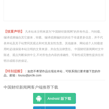
【慎重声明】
凡本站未注明来源为"中国财经新闻网"的所有作品，均转载、
编译或摘编自其它媒体，转载、编译或摘编的目的在于传递更多信息，并不代
表本站及其子站赞同其观点和对其真实性负责。其他媒体、网站或个人转载使
用时必须保留本站注明的文章来源，并自负法律责任。 中国财经新闻网对文中
陈述、观点判断保持中立,不对所包含内容的准确性、可靠性或完整性提供任何
明示或暗示的保证。
【特别提醒】：
如您不希望作品出现在本站，可联系我们要求撤下您的作
品。邮箱：tousu@prcfe.com
中国财经新闻网客户端推荐下载