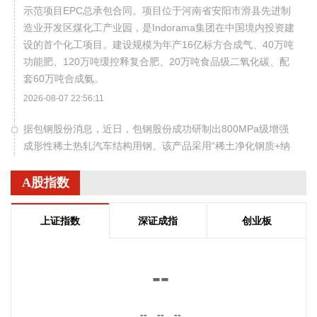
示范项目EPC总承包合同。项目位于河南省安阳市滑县先进制
造业开发区煤化工产业园，是Indorama集团在中国境内投资建
设的首个化工项目。建设规模为年产16亿标方合成气、40万吨
功能肥、120万吨缓控释复合肥、20万吨食品级二氧化碳、配
套60万吨合成氨。
2026-08-07 22:56:11
据包钢股份消息，近日，包钢股份成功研制出800MPa级增强
成形性稀土热轧汽车结构用钢。该产品采用“稀土净化钢质+纳
米析出强化”复合技术，兼具高强度、高塑性与优异的扩孔性
能，可适用于商用车高承载、复杂变形的汽车结构件。产品已
A股指数
通过某知名商用车配套厂的试模及批量应用验证。
2026-08-07 22:38:11
上证指数
深证成指
创业板
南大光电(300346)在互动平台表示，公司三甲基铟年产能共计
5吨，其中可用于磷化铟生产的高纯三甲基铟产能根据市场情
--
况进行上调，目前约为2吨/年。公司积极关注市场，加快业务
向高端化合物方向优化整合。
--
--
--