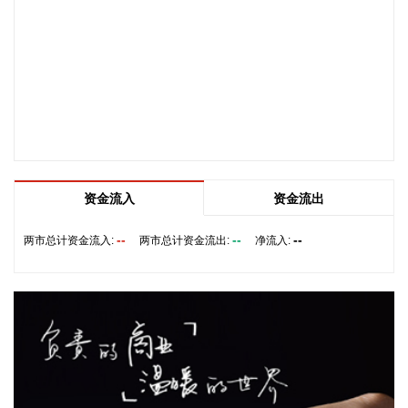
2026-08-07 22:26:18
据海南日报，8月7日，海南省政府与跨境电商企业座谈会在海
口举行，以政企面对面的形式听取跨境电商平台企业和服务机
构意见建议，共促海南跨境电商高质量发展。省长刘小明主持
会议。 京东集团、抖音集团、WB中国商家服务中心、蚂蚁集
团、菜鸟集团、海南跨境电商公共服务中心等跨境电商平台企
业和服务机构代表，以及中国跨境电商50人论坛、中国国际电
子商务中心的专家，围绕完善智慧物流体系与航线网络、构建
跨境电商生态体系、拓展跨境电商新业态、建立长效流量机
资金流入
资金流出
制、加强品牌宣传推广等提出意见建议。 刘小明表示，希望政
企同心合力，构建亲清政商关系，搭建常态化政企沟通机制，
--
--
--
两市总计资金流入:
两市总计资金流出:
净流入:
以政府的精准施策、企业的灵活创新，共建海南跨境电商出海
产业基地、自贸港跨境电商一站式服务平台，推动政策红利和
市场活力深度耦合，使海南在全球跨境电商版图中占据独特地
位。
2026-08-07 22:18:12
8月7日下午，国家防总副总指挥、水利部部长李国英主持专题