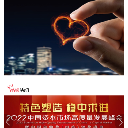
会商，视频连线水利部长江、黄河、淮河、海河、珠江、松
辽、太湖等流域管理机构，分析研判今年第13号台风“白海
豚”发展态势及影响，系统安排部署台风暴雨洪水防御工作。
李国英要求，全力以赴做好六个方面重点工作。一要强化监测
预报预警。二要突出抓好山洪灾害防御。三要确保水利工程安
全度汛。四要强化流域水工程统一联合调度。五要统筹做好城
市外洪内涝防御。六要确保重要基础设施安全。
2026-08-07 22:14:22
美股存储股走低，美光科技跌超2%，SK海力士跌超5%，闪迪
跌超3%，西部数据跌超5%，希捷科技跌超9%。
2026-08-07 22:06:20
冠盛股份7月投资者关系活动记录表披露，冠盛东驰电池工厂
于4月开始调试工作，为提升工厂调试进度，国网温州供电公
司提前搭建10千伏临时线路协助公司推进设备调试进度。6月
25日，供电公司已顺利完成110千伏变电站的建设并顺利引入
市政电网进行供电。目前工厂已经进入全面联机调试工作，预
计调试周期为6—9个月。固液混合电池量产线尚未正式下线，