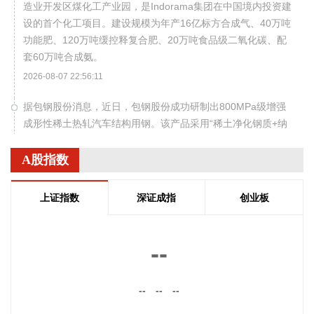
造业开发区煤化工产业园，是Indorama集团在中国境内投资建
设的首个化工项目。建设规模为年产16亿标方合成气、40万吨
功能肥、120万吨缓控释复合肥、20万吨食品级二氧化碳、配
套60万吨合成氨。
2026-08-07 22:56:11
据包钢股份消息，近日，包钢股份成功研制出800MPa级增强
成形性稀土热轧汽车结构用钢。该产品采用“稀土净化钢质+纳
米析出强化”复合技术，兼具高强度、高塑性与优异的扩孔性
能，可适用于商用车高承载、复杂变形的汽车结构件。产品已
A股指数
通过某知名商用车配套厂的试模及批量应用验证。
2026-08-07 22:38:11
上证指数
深证成指
创业板
南大光电(300346)在互动平台表示，公司三甲基铟年产能共计
5吨，其中可用于磷化铟生产的高纯三甲基铟产能根据市场情
--
况进行上调，目前约为2吨/年。公司积极关注市场，加快业务
向高端化合物方向优化整合。
--
--
--
2026-08-07 22:26:18