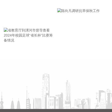
漯河市教育局召开贯彻落实省
北京市住房和城乡建设委员会、北京市规划和自然资源委员
市安全生产工作会议精神部署
会、北京住房公积金管理中心7日晚联合印发《关于进一步优
会
化调整本市房地产政策的通知》。通知提出，适度提高住房公
王海东作家庭教育专题讲座
积金最高贷款额度。购房家庭中1人为公积金缴存人的，购买
首套住房公积金贷款最高贷款额度为120万元，二套住房公积
金贷款最高额度为100万元；夫妻双方均为缴存人的，购买首
套住房公积金贷款最高贷款额度为240万元，二套住房公积金
贷款最高额度为200万元。符合以下条件的，最高贷款额度可
省教育厅到漯河市督导查看
陈向凡调研抗旱保秋工作
进一步上浮： 1.城六区户籍居民家庭，在城六区外购买首套住
2024年校园足球“省长杯”比赛
房的，最高可上浮20万元； 2.购买住房符合本市建筑绿色发展
筹备情况
支持政策的，最高可上浮40万元； 3.本市户籍二孩及以上多子
女家庭购买住房的，可上浮40万元。 同时符合多项条件的，最
高贷款额度可叠加上浮，购房家庭中1人为公积金缴存人的，
最高上浮60万元；夫妻双方均为缴存人的，最高上浮100万
元。实际贷款额度依据购房家庭还款能力确定。
2026-08-07 21:32:25
据中国工程机械工业协会对挖掘机主要制造企业统计，2026年