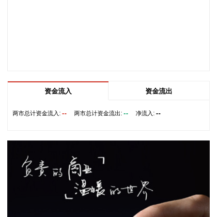
据海南日报，8月7日，海南省政府与跨境电商企业座谈会在海
口举行，以政企面对面的形式听取跨境电商平台企业和服务机
构意见建议，共促海南跨境电商高质量发展。省长刘小明主持
会议。 京东集团、抖音集团、WB中国商家服务中心、蚂蚁集
团、菜鸟集团、海南跨境电商公共服务中心等跨境电商平台企
业和服务机构代表，以及中国跨境电商50人论坛、中国国际电
子商务中心的专家，围绕完善智慧物流体系与航线网络、构建
跨境电商生态体系、拓展跨境电商新业态、建立长效流量机
资金流入
资金流出
制、加强品牌宣传推广等提出意见建议。 刘小明表示，希望政
企同心合力，构建亲清政商关系，搭建常态化政企沟通机制，
--
--
--
两市总计资金流入:
两市总计资金流出:
净流入:
以政府的精准施策、企业的灵活创新，共建海南跨境电商出海
产业基地、自贸港跨境电商一站式服务平台，推动政策红利和
市场活力深度耦合，使海南在全球跨境电商版图中占据独特地
位。
2026-08-07 22:18:12
8月7日下午，国家防总副总指挥、水利部部长李国英主持专题
会商，视频连线水利部长江、黄河、淮河、海河、珠江、松
辽、太湖等流域管理机构，分析研判今年第13号台风“白海