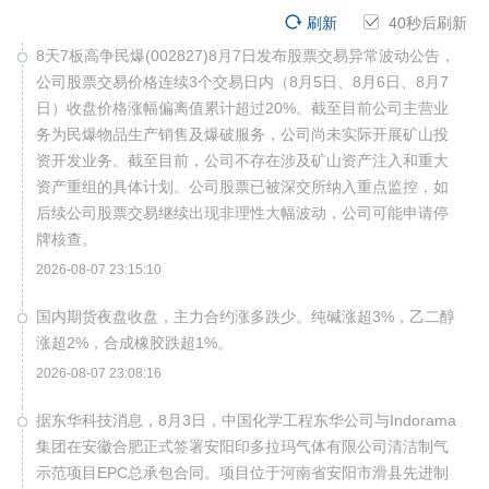
刷新
40
秒后刷新
8天7板高争民爆(002827)8月7日发布股票交易异常波动公告，
公司股票交易价格连续3个交易日内（8月5日、8月6日、8月7
日）收盘价格涨幅偏离值累计超过20%。截至目前公司主营业
务为民爆物品生产销售及爆破服务，公司尚未实际开展矿山投
资开发业务。截至目前，公司不存在涉及矿山资产注入和重大
资产重组的具体计划。公司股票已被深交所纳入重点监控，如
后续公司股票交易继续出现非理性大幅波动，公司可能申请停
牌核查。
2026-08-07 23:15:10
国内期货夜盘收盘，主力合约涨多跌少。纯碱涨超3%，乙二醇
涨超2%，合成橡胶跌超1%。
2026-08-07 23:08:16
据东华科技消息，8月3日，中国化学工程东华公司与Indorama
集团在安徽合肥正式签署安阳印多拉玛气体有限公司清洁制气
示范项目EPC总承包合同。项目位于河南省安阳市滑县先进制