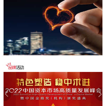
豚”发展态势及影响，系统安排部署台风暴雨洪水防御工作。
李国英要求，全力以赴做好六个方面重点工作。一要强化监测
预报预警。二要突出抓好山洪灾害防御。三要确保水利工程安
全度汛。四要强化流域水工程统一联合调度。五要统筹做好城
市外洪内涝防御。六要确保重要基础设施安全。
2026-08-07 22:14:22
美股存储股走低，美光科技跌超2%，SK海力士跌超5%，闪迪
跌超3%，西部数据跌超5%，希捷科技跌超9%。
2026-08-07 22:06:20
冠盛股份7月投资者关系活动记录表披露，冠盛东驰电池工厂
于4月开始调试工作，为提升工厂调试进度，国网温州供电公
司提前搭建10千伏临时线路协助公司推进设备调试进度。6月
25日，供电公司已顺利完成110千伏变电站的建设并顺利引入
市政电网进行供电。目前工厂已经进入全面联机调试工作，预
计调试周期为6—9个月。固液混合电池量产线尚未正式下线，
项目的最新动态以公司公开披露的信息为准。