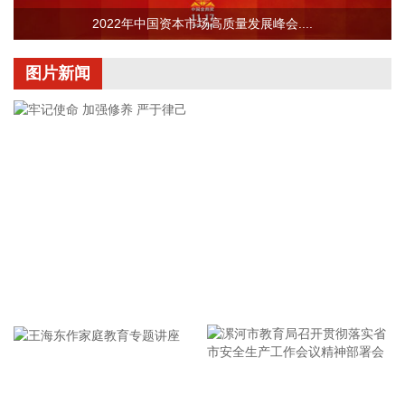
2026-08-07 22:04:03
2022年中国资本市场高质量发展峰会....
据青岛港公众号消息，8月7日，山东港口青岛港与青岛科技大
学在山港大厦签署战略合作协议。根据协议，双方将充分发挥
图片新闻
各自优势，强化资源共享、优势互补，加快培育新质生产力，
着力打造一批可复制、可推广的示范应用场景，为智慧绿色港
口建设注入强劲动能。
2026-08-07 21:39:20
上海市气象台介绍，台风“白海豚”强度强，环流尺度大，七级
风圈半径超过400公里，北侧结构密实，云雨带发展旺盛，对
上海市的影响呈现“风长雨强”的特点。 台风“白海豚”登陆后深
入内陆的走向还存在较大不确定性，受到东西两环副热带高压
的影响，后期如果台风残涡在上海西侧回旋少动，对上海的影
牢记使命 加强修养 严于律己
响可能会长达4天，过程风雨影响都会比较大。 台风登陆并深
入内陆后，低空风切变较大，容易出现龙卷风，所以10日左
右“白海豚”登陆后要警惕龙卷风的可能性，气象部门也将密切
监测，做好研判和预警。
2026-08-07 21:39:19