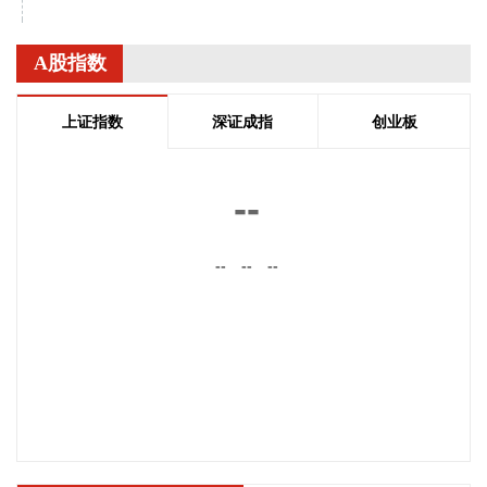
映翰通(688080)8月9日公告，拟2000万元—3000万元回购股
份，用于注销并相应减少注册资本，回购股份价格不超过56元/
A股指数
股。
2026-08-09 16:38:10
上证指数
深证成指
创业板
华人健康(301408)8月9日公告，全资子公司安徽正药医药科技
有限公司收到国家药品监督管理局下发的琥珀酸亚铁片药品注
--
册上市许可申请《受理通知书》。琥珀酸亚铁片为抗贫血药
物，主要用于治疗和预防缺铁性贫血。
--
--
--
2026-08-09 16:22:20
宝莱特(300246)8月9日公告，此前公告，公司控股股东正筹划
控制权变更事项。公司停牌期间，控股股东与交易对方就可能
导致公司控制权发生变动的相关重大事项进行了充分探讨，相
关交易方决定终止筹划本次控制权变更事项。公司股票和可转
换公司债券自2026年8月10日（星期一）开市起复牌，公司可
转换公司债券宝莱转债恢复转股。
2026-08-09 16:14:33