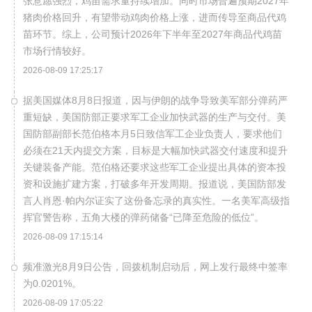
张意愿强烈，鸡苗需求量持续增加。同时市场普遍预期2027年
猪肉价格回升，有望带动鸡肉价格上涨，进而传导至商品代鸡
苗环节。综上，公司预计2026年下半年至2027年商品代鸡苗
市场行情较好。
2026-08-09 17:25:17
据美国媒体8月8日报道，因与伊朗的战争导致美军部分弹药严
重短缺，美国防部正要求军工企业加快武器的生产与交付。美
国防部副部长范伯格本月5日致信军工企业负责人，要求他们
必须在21天内提交方案，目标是大幅加快武器交付速度和提升
关键装备产能。范伯格还要求这些军工企业提出具体的资本投
资和设施扩建方案，打破多年开发周期。报道说，美国防部发
言人肖恩·帕内尔证实了这份备忘录的真实性。一名美军高级指
挥官警告称，五角大楼的弹药储备“已降至危险的低位”。
2026-08-09 17:15:14
频准激光8月9日公告，回拨机制启动后，网上发行最终中签率
为0.0201%。
2026-08-09 17:05:22