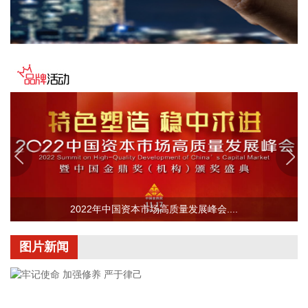
实现营业收入13.12亿元，同比增长0.39%；归属于上市公司股
东的净利润6922.2万元，同比下降12.16%；基本每股收益
0.0549元。公司拟每10股派发现金红利0.25元(含税)。
2026-08-09 15:59:13
北化股份(002246)8月9日披露半年报，2026年上半年，公司
实现营业收入13.37亿元，同比增长18.16%；归属于上市公司
股东的净利润2.25亿元，同比增长111.09%；基本每股收益
0.41元。上半年，公司深入实施军民融合发展战略，统筹国内
国际两个市场，优化产品结构，拓宽高端应用领域，巩固核心
客户合作关系，培育新的增长点，产品市场竞争力和品牌影响
力进一步提升。产业升级稳步推进，10000吨/年硝化棉生产线
全面动工，泵业公司7500吨/年绿色智能铸造生产线完成建
2022年中国资本市场高质量发展峰会....
设。
2026-08-09 15:56:26
图片新闻
华智数媒(300426)8月9日披露半年报，2026年上半年，公司
实现营业收入5397.85万元，同比增长21.53%；归属于上市公
司股东的净利润4259.92万元，同比扭亏；基本每股收益