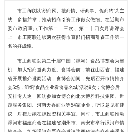
市工商联以“织商网、搜商情、研商事、促商约”为主
线，多措并举，推动招商引资工作做实做细。在近期市
委市政府重点工作第二十三次、第二十四次月讲评会
上，市工商联连续两次获得市直部门招商引资工作第一
名的好成绩。
市工商联以第二十届中国（漯河）食品博览会为契
机，加大招商邀商力度。食博会前，前往山西省、福建
省开展推介邀商活动；食博会期间，先后召开市情推介
会5场，组织“食品企业看食品名城”活动9次；食博会后，
安排专人逐一回访参加食博会的北大博雅科技集团、世
茂服务集团、河南天香面业等54家企业，听取意见和建
议，对接后续在漯投资相关事宜。同时，市工商联推动
漯河市福建商会在福建省潮州市、南安市举行漯河市情
推介会，组织漯河市晋商会邀请陕西省河南商会来漯考