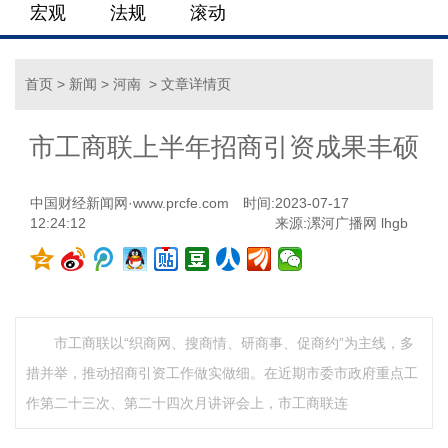
宏观
法规
滚动
首页
>
新闻
>
河南
> 文章详情页
市工商联上半年招商引资成果丰硕
中国财经新闻网·www.prcfe.com
时间:2023-07-17
12:24:12
来源:漯河广播网 lhgb
市工商联以“织商网、搜商情、研商事、促商约”为主线，多
措并举，推动招商引资工作做实做细。在近期市委市政府重点工
作第二十三次、第二十四次月讲评会上，市工商联连