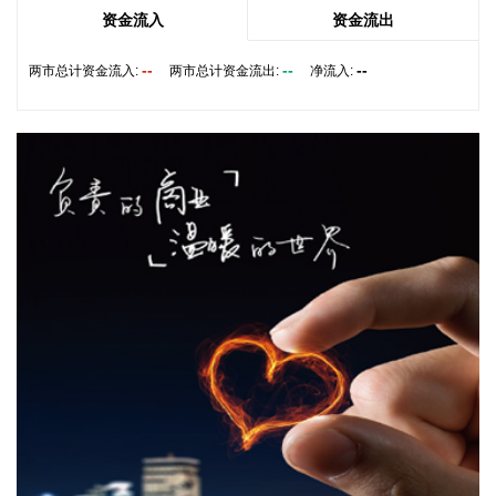
资金流入
资金流出
*ST发展(000838)8月9日公告，公司于2026年8月7日与天津景
行新能企业管理咨询有限公司、共青城景行新能产业投资合伙
--
--
--
两市总计资金流入:
两市总计资金流出:
净流入:
企业（有限合伙）共同签署了《财信地产发展集团股份有限公
司重整投资协议》，公司股票于2026年8月10日（星期一）上
午开市起复牌。
2026-08-09 16:03:18
宁夏建材(600449)8月9日公告，公司拟1亿元—2亿元回购公司
股份，用于维护公司价值及股东权益，回购价格不超过19.47
元/股。
2026-08-09 16:03:15
摩尔线程(688795)8月9日公告，公司拟发行境外上市外资股
（H股）股票并申请在香港联合交易所有限公司主板挂牌上
市。
2026-08-09 16:03:11
拓维信息(002261)8月9日披露半年报，2026年上半年，公司