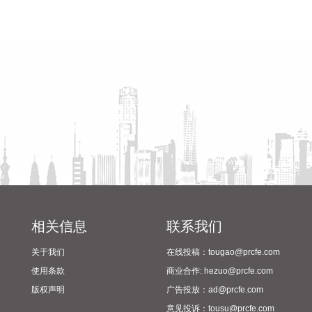
巩固了在优势领域的市场地位。
2026-08-09 15:46:15
省教育厅到漯河市督导查看
陈向凡调研抗旱保秋工作
2024年校园足球“省长杯”比赛
济川药业(600566)8月9日公告，全资子公司济川药业集团有限
筹备情况
公司收到国家药品监督管理局核准签发的小儿通便颗粒《药品
注册证书》和美沙拉秦缓释颗粒《药品注册证书》。
2026-08-09 15:42:20
汤臣倍健在投资者业绩电话会表示，受益于消费者对增强免疫
和运动营养的需求提升，蛋白粉品类需求持续增长，公司持续
看好蛋白粉赛道的发展。
2026-08-09 15:34:11
据灯塔专业版实时数据，截至8月9日12时4分，电影《八
相关信息
联系我们
仙！》票房突破14亿元。
关于我们
在线投稿：tougao@prcfe.com
2026-08-09 12:34:30
使用条款
商业合作: hezuo@prcfe.com
维宏股份(300508)在互动平台表示，上海洛丁森工业自动化设
版权声明
广告投放：ad@prcfe.com
备有限公司并非公司直接投资，系公司参与的并购基金嘉兴宏
意见投诉：tousu@prcfe.com