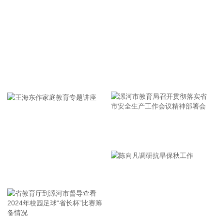
0.0946元。本期营收增长主要系本期结算的影视剧项目金额较
上年同期增加。
2026-08-09 15:53:10
立新能源(001258)8月9日披露半年报，2026年上半年，公司
实现营业收入6.44亿元，同比增长29.75%；归属于上市公司股
东的净利润7302.39万元，同比增长715.75%；基本每股收益
牢记使命 加强修养 严于律己
0.0782元。本期营收增长主要原因系报告期内新增投产的风电
及独立储能项目带来上网电量增加。
2026-08-09 15:49:18
银河微电(688689)8月9日披露半年报，2026年上半年，公司
漯河市教育局召开贯彻落实省
实现营业收入6.11亿元，同比增长28.28%；归属于上市公司股
市安全生产工作会议精神部署
东的净利润4825.85万元，同比增长77.28%；基本每股收益
会
0.38元。报告期内公司围绕汽车电子、家用电器、光储、工控
王海东作家庭教育专题讲座
等重点行业，持续加大大客户开发力度，成功导入科世达、西
门子、依必安派特、先锋车载音响、尼得科、万邦等优质客
户，进入吉利、沃尔沃亚太等主机厂功率MOS白名单，进一步