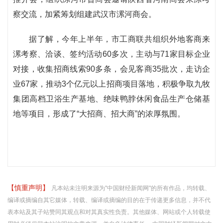
察交流，加紧筹划组建武汉市漯河商会。
据了解，今年上半年，市工商联共组织外地客商来
漯考察、洽谈、签约活动60多次，主动与71家目标企业
对接，收集招商线索90多条，会见客商35批次，走访企
业67家，推动3个亿元以上招商项目落地，积极争取九牧
集团高档卫浴生产基地、绝味鸭脖休闲食品生产仓储基
地等项目，形成了“大招商、招大商”的浓厚氛围。
【慎重声明】
凡本站未注明来源为"中国财经新闻网"的所有作品，均转载、
编译或摘编自其它媒体，转载、编译或摘编的目的在于传递更多信息，并不代
表本站及其子站赞同其观点和对其真实性负责。其他媒体、网站或个人转载使